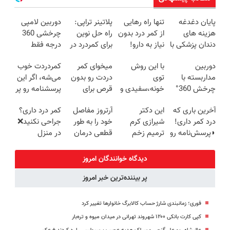
پایان دغدغه
تنها راه رهایی
پلاتینر تراپی:
دوربین لامپی
هزینه های
از کمر درد بدون
راه حل نوین
چرخشی 360
دندان پزشکی با
نیاز به دارو!
برای کمردرد در
درجه فقط
پک سفید
(◂پرسش‌نامه)
منزل شما
امروز حراج شد
دوربین
با این روش
میخوای کمر
کمردردت خوب
کننده خانگی
🔥 پرداخت
مداربسته با
توی
دردت رو بدون
می‌شه، اگر این
درب منزل
چرخش 360°
خونه،سفیدی و
قرص برای
پرسشنامه رو پر
+ تخفیف
زیبایی دندوناتو
همیشه خوب
کنی!!
آخرین باری که
این دکتر
آرتروز مفاصل
کمر درد داری؟
(ضمانت
برگردون
کنی؟
درد کمر داری!
شیرازی کرم
خود را به طور
جراحی نکنید❌
تعویض +
(40%off)
(◂پرسش‌نامه
◗پرسش‌نامه رو
ترمیم زخم
قطعی درمان
در منزل
پرداخت درب
رو پر کن)
پر کن◖
ایرانی را
کنید!
درمانش کن
منزل)
ساخت!!!
◗پرسش‌نامه◖
(◂پرسش‌نامه)
دیدگاه خوانندگان امروز
پر بیننده‌ترین خبر امروز
فوری؛ زمانبندی‌ شارژ حساب کالابرگ خانوارها تغییر کرد
کپی کارت بانکی ۱۲۰۰ شهروند تهرانی در میدان میوه و تره‌بار