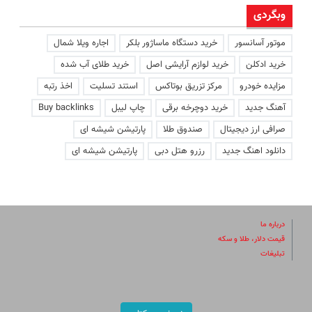
وبگردی
موتور آسانسور
خرید دستگاه ماساژور بلکر
اجاره ویلا شمال
خرید ادکلن
خرید لوازم آرایشی اصل
خرید طلای آب شده
مزایده خودرو
مرکز تزریق بوتاکس
استند تسلیت
اخذ رتبه
آهنگ جدید
خرید دوچرخه برقی
چاپ لیبل
Buy backlinks
صرافی ارز دیجیتال
صندوق طلا
پارتیشن شیشه ای
دانلود اهنگ جدید
رزرو هتل دبی
پارتیشن شیشه ای
درباره ما
قیمت دلار، طلا و سکه
تبلیغات