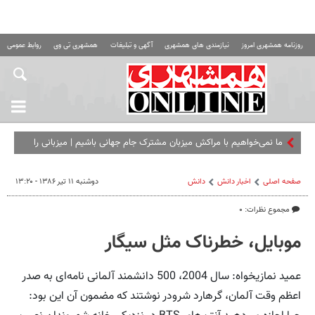
روزنامه همشهری امروز
نیازمندی های همشهری
آگهی و تبلیغات
همشهری تی وی
روابط عمومی ه
ما نمی‌خواهیم با مراکش میزبان مشترک جام جهانی باشیم |‌ میزبانی را
باید از آنها بگیرید
صفحه اصلی
اخبار دانش
دانش
دوشنبه ۱۱ تیر ۱۳۸۶ - ۱۳:۲۰
مجموع نظرات: ۰
موبایل، خطرناک مثل سیگار
عمید نمازیخواه: سال 2004، 500 دانشمند آلمانی نامه‌ای به صدر
اعظم وقت آلمان، گرهارد شرودر نوشتند که مضمون آن این بود: