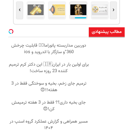
›
‹
مطالب پیشنهادی
دوربین مداربسته پانوراما👈🏻 قابلیت چرخش
360°و سازگار با اندروید و ios
برای اولین بار در ایران🇮🇷 این دکتر کرم ترمیم
کننده 23 روزه ساخت!
ترمیم جای زخم، بخیه و سوختگی فقط در 3
هفته!!😍
جای بخیه داری؟؟ فقط در 3 هفته ترمیمش
کن!😍
مسیر همراهی و گزارش عملکرد گروه اسنپ در
۱۴۰۴