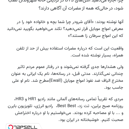
چرا اجازه می‌دهید آنتن‌های BTS در نزدیکی خانه شهروندان نصب
شود، در حالی‌که همه از مضرات آن آگاهی دارند؟
آنها نوشته‌ بودند: «آقای شرودر چرا شما بچه و خانواده خود را در
معرض امواج موبایل قرار نمی‌دهید؟ نکند می‌خواهید بگویید‌ نمی‌دانید
که این امواج سرطان زا هستند؟»
واقعیت این است که درباره مضرات استفاده بیش از حد از تلفن
همراه، بسیار نوشته شده است.
ولی هشدارها جدی گرفته نمی‌شوند و در رفتار عموم مردم تاثیر
چندانی نمی‌گذارند. مدتی قبل، در رسانه‌ها، نام یک ایرانی به عنوان
مخترع الیاف ضد نفوذ امواج موبایل (Ewall)مطرح شد. نام او علی
جاسب بود.
مردی که تقریباً تمامی رسانه‌های آلمانی مانند رادیو HR1 و HR3،
روزنامه صبح برلین، تت زد، Best Best، رادیو انرژی، تلویزیون بایرن
و ... با او مصاحبه کرده بودند. می‌خواستیم با او درباره اختراعش
صحبت کنیم. خوشبختانه در ایران بود.