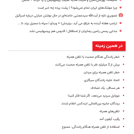
عالیشاه، پورعلی‌گنجی و سرلک هدیه عجیب پرسپولیس را رد کردند + عکس
چرا موشک‌های ایران تمام نمی‌شود؟ | پشت پرده چه خبر است
تصویری تازه از آیت‌الله سیدمجتبی خامنه‌ای در حال نوشتن عبارتی درباره اسرائیل
ترامپ هفته آینده به عراق می آید، بزنیدش! + ویدئو | سپاه با سجیل بزند تا....
جدایی رسمی رامین رضاییان از استقلال | قدوس هم پرسپولیسی نشد
در همین زمینه
خطر رانندگی هنگام صحبت با تلفن همراه
بیش از 2 میلیارد نفر با تلفن همراه صحبت می‌کنند
خطر تلفن همراه برای مردان
اتحاد علیه رانندگان سیگاری
هر مسافر، یک تصادف
موبایل سردرد می‌دهد، اگر شما فکر کنید!
برندگان جایزه بین‌المللی ایندکس اعلام شدند
تلفن‌های همراه
رقیب آیفون آمد
استفاده از تلفن همراه هنگام رانندگی: ممنوع