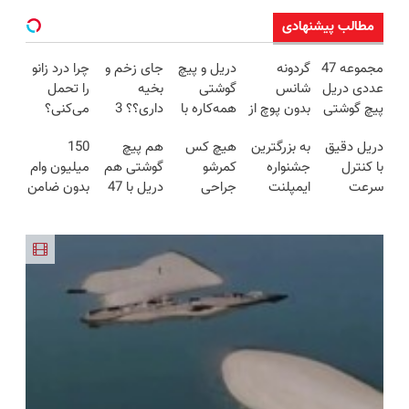
مطالب پیشنهادی
مجموعه 47
گردونه
دریل و پیچ
جای زخم و
چرا درد زانو
عددی دریل
شانس
گوشتی
بخیه
را تحمل
پیچ گوشتی
بدون پوچ از
همه‌کاره با
داری؟؟ 3
می‌کنی؟
شارژی
PS5 تا
گیربکس
هفته‌ای
خیلی ساده
دریل دقیق
به بزرگترین
هیچ کس
هم پیچ
150
(تخفیف به
آیفون17 و
هوشمند ⚙️
محوش کن!
درمنزل
با کنترل
جشنواره
کمرشو
گوشتی هم
میلیون وام
مدت
بیت کوین
(نصف
درمانش کن
سرعت
ایمپلنت
جراحی
دریل با 47
بدون ضامن
محدود)
🔥
قیمت بازار
اتوماتیک 🎯
تهران سر
نمیکنه❗
تیکه
با یک چک
🔥)
(مجموعه
بزنید ! |
درمان
کاربردی! تا
برای خرید
47عددی +
فقط ۲۵
کمردرد
تخفیف داره
گوشی
تخفیف
میلیون !
بدون قرص
بخرش!🔥
ویژه)
(پرسشنامه)