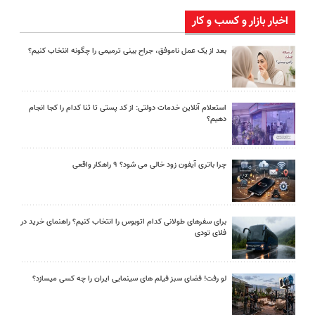
اخبار بازار و کسب و کار
بعد از یک عمل ناموفق، جراح بینی ترمیمی را چگونه انتخاب کنیم؟
استعلام آنلاین خدمات دولتی: از کد پستی تا ثنا کدام را کجا انجام
دهیم؟
چرا باتری آیفون زود خالی می شود؟ ۹ راهکار واقعی
برای سفرهای طولانی کدام اتوبوس را انتخاب کنیم؟ راهنمای خرید در
فلای تودی
لو رفت! فضای سبز فیلم های سینمایی ایران را چه کسی میسازد؟