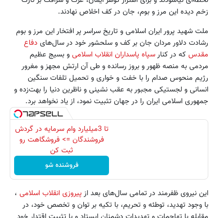
لحظه‌ای نیاسودند و برای اهتزاز گوهر ایمان، عزت و شرافت بر تارک
زخم دیده این مرز و بوم، جان در کف اخلاص نهادند.
ملت شهید پرور ایران اسلامی و تاریخ سراسر پر افتخار این مرز و بوم
رشادت دلاور مردان جان بر کف و سلحشور خود در سال‌های
دفاع
مقدس
که در کنار
سپاه پاسداران انقلاب اسلامی
و بسیج عظیم
مردمی به منصه ظهور و بروز رسانده و طی آن ارتش مجهز و مغرور
رژیم منحوس صدام را با خفت و خواری و تحمیل تلفات سنگین
انسانی و لجستیکی مجبور به عقب نشینی و ناظرین دنیا را بهت‌زده و
جمهوری اسلامی ایران را در جهان تثبیت نمود، از یاد نخواهد برد.
تا 3میلیارد وام سرمایه در گردش
فروشندگان => فروشگاهت رو
ثبت کن
فروشنده شو
این نیروی ظفرمند در تمامی سال‌های بعد از
پیروزی انقلاب اسلامی
،
با وجود تهدید، توطئه‌ و تحریم‌، با تکیه بر توان و تخصص خود، در
مقابله با تهاجمات و تهدیدات دشمنان ایستاد و با تثبیت اقتدار خود