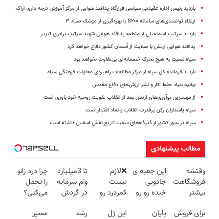
بازدید رئیس اداره عقیدتی سیاسی قرارگاه پدافند هوایی از مرکز آموزش درجه داری اراک
ارتقاء توانمندی‌های سامانه S۲۰۰ با بهره‌گیری از موشک صیاد ۳
بازدید سرتیپ اسماعیلی از منطقه پدافند هوایی شهید سرتیپ برادری تبریز
پدافند هوایی ارتش با صلابت از آسمان کشور دفاع خواهد کرد
سپاه نسبت به هیچ تحرک خصمانه‌ای بی‌تفاوت نخواهد بود
بازدید فرمانده کل سپاه از مرکز مطالعات راهبردی معاونت فرهنگی سپاه
بیانیه بنیاد حفظ آثار و نشر ارزش‌های دفاع مقدس
از مهمترین نوآوری‌های ارتش بعد از انقلاب تقویت روحیه خود باوری است
سپاه پاسداران رکن پرقدرت انقلاب و نماد اقتدار است
سپاه در عبور کشور از گذرگاه‌های سخت تاریخ نقش اساسی داشته است
مطالب پیشنهادی
وقتشه
این جعبه ی
❌لازم
تا 3میلیارد
چرا درد زانو
فروشگاهت
جادویی
نیست
وام سرمایه
را تحمل
بیشتر
خنده رو رو
کمردرد رو
در گردش
می‌کنی؟
بفروشه (
لبات حک
تحمل
فروشندگان
خیلی ساده
برای فروش
پایان
این ژل
رشد
مسیر
همین الان
میکنه
کنی❌
=>
درمنزل