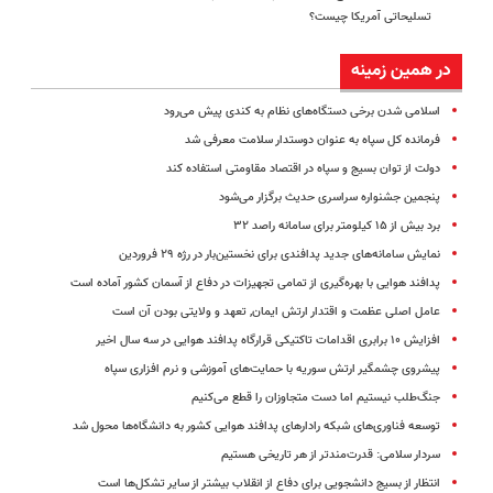
تسلیحاتی آمریکا چیست؟
در همین زمینه
اسلامی شدن برخی دستگاه‌های نظام به کندی پیش می‌رود
فرمانده کل سپاه به عنوان دوستدار سلامت معرفی شد
دولت از توان بسیج و سپاه در اقتصاد مقاومتی استفاده کند
پنجمین جشنواره سراسری حدیث برگزار می‌شود
برد بیش از ۱۵ کیلومتر برای سامانه راصد ۳۲
نمایش سامانه‌های جدید پدافندی برای نخستین‌بار در رژه ۲۹ فروردین
پدافند هوایی با بهره‌گیری از تمامی تجهیزات در دفاع از آسمان کشور آماده است
عامل اصلی عظمت و اقتدار ارتش ایمان, تعهد و ولایتی بودن آن است
افزایش ۱۰ برابری اقدامات تاکتیکی قرارگاه پدافند هوایی در سه سال اخیر
پیشروی چشمگیر ارتش سوریه با حمایت‌های آموزشی و نرم افزاری سپاه
جنگ‌طلب نیستیم اما دست متجاوزان را قطع می‌کنیم
توسعه فناوری‌های شبکه رادارهای پدافند هوایی کشور به دانشگاه‌ها محول شد
سردار سلامی: قدرت‌مندتر از هر تاریخی هستیم
انتظار از بسیج دانشجویی برای دفاع از انقلاب بیشتر از سایر تشکل‌ها است