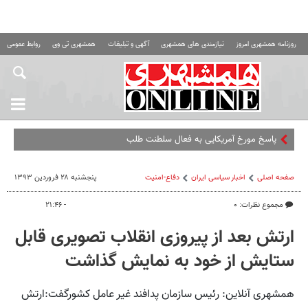
روزنامه همشهری امروز
نیازمندی های همشهری
آگهی و تبلیغات
همشهری تی وی
روابط عمومی ه
پاسخ مورخ آمریکایی به فعال سلطنت طلب
صفحه اصلی
اخبار سیاسی ایران
دفاع-امنیت
پنجشنبه ۲۸ فروردین ۱۳۹۳
مجموع نظرات: ۰
- ۲۱:۴۶
ارتش بعد از پیروزی انقلاب تصویری قابل
ستایش از خود به نمایش گذاشت
همشهری آنلاین: رئیس سازمان پدافند غیر عامل کشورگفت:ارتش