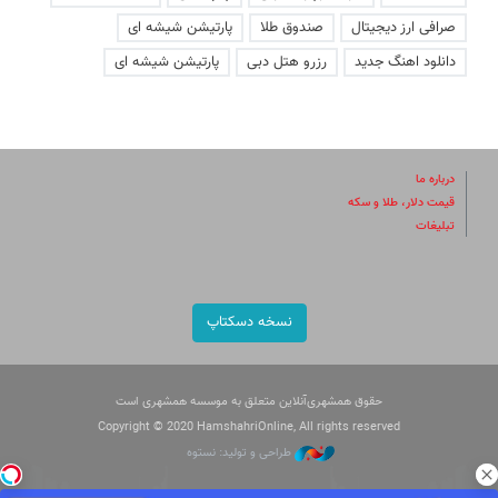
صرافی ارز دیجیتال
صندوق طلا
پارتیشن شیشه ای
دانلود اهنگ جدید
رزرو هتل دبی
پارتیشن شیشه ای
درباره ما
قیمت دلار، طلا و سکه
تبلیغات
نسخه دسکتاپ
حقوق همشهری‌آنلاین متعلق به موسسه همشهری است
Copyright © 2020 HamshahriOnline, All rights reserved
طراحی و تولید: نستوه