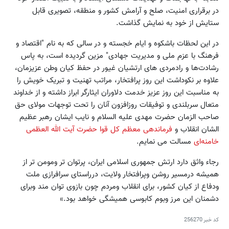
در برقراری امنیت، صلح و آرامش کشور و منطقه، تصویری قابل
ستایش از خود به نمایش گذاشت.
در این لحظات باشکوه و ایام خجسته و در سالی که به نام "اقتصاد و
فرهنگ با عزم ملی و مدیریت جهادی" مزین گردیده است، به پاس
رشادت‌ها و رادمردی های ارتشیان غیور در حفظ کیان وطن عزیزمان،
علاوه بر نکوداشت این روز پرافتخار، مراتب تهنیت و تبریک خویش را
به مناسبت این روز عزیز خدمت دلاوران ایثارگر ابراز داشته و از خداوند
متعال سربلندی و توفیقات روزافزون آنان را تحت توجهات مولای حق
صاحب الزمان حضرت مهدی علیه السلام و نایب ایشان رهبر عظیم
الشان انقلاب و
فرماندهی معظم کل قوا حضرت آیت الله العظمی
خامنه‌ای
مسالت می نمایم.
رجاء واثق دارد ارتش جمهوری اسلامی ایران، پرتوان تر ومومن تر از
همیشه درمسیر روشن وپرافتخار ولایت، درراستای سرافرازی ملت
ودفاع از کیان کشور، برای انقلاب ومردم چون بازوی توان مند وبرای
دشمنان این مرز وبوم کابوسی همیشگی خواهد بود.»
کد خبر
256270