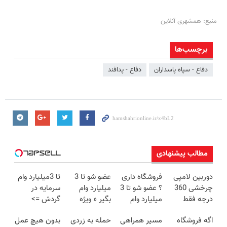
منبع: همشهری آنلاین
برچسب‌ها
دفاع - سپاه پاسداران
دفاع - پدافند
مطالب پیشنهادی
دوربین لامپی
فروشگاه داری
عضو شو تا 3
تا 3میلیارد وام
چرخشی 360
؟ عضو شو تا 3
میلیارد وام
سرمایه در
درجه فقط
میلیارد وام
بگیر « ویژه
گردش =>
امروز حراج شد
بگیر
فروشگاه ها »
فروشگاهت رو
اگه فروشگاه
مسیر همراهی
حمله به زردی
بدون هیچ عمل
🔥 پرداخت
ثبت کن