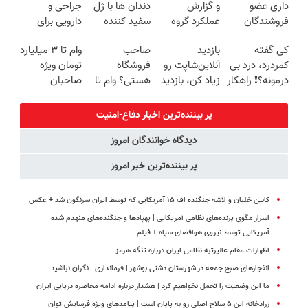
داری عضو
و گزارش
دندان ها با ژل
جراحی و
درب منزل
فروشندگان
عملکرد گروه
سفید کننده
دارویی برای
دیجی پی شو 3
اسنپ در ۱۴۰۴
دندان!
همیشه درد
کی گفته
بازدید
صاحب
وام تا ۳ میلیارد
میلیارد وام
خرید40%تخفیف
کمر رو فراموش
کمردرد، درد بی
آنلاین‌شاپت رو
فروشگاه
تومان ویژه
بگیر
کن!
درمونه؟❗ راهکار
زیاد کن، بازدید
هستی؟ وام تا
صاحبان
درمان
بالاتر = درآمد
۳ میلیارد
فروشگاه‌های
+پرسشنامه
بیشتر
تومان بگیر
آنلاین و
پر بیننده‌ترین اخبار دفاع-امنیت
حضوری
دیدگاه خوانندگان امروز
پر بیننده‌ترین خبر امروز
کابین خلبان و لاشه جنگنده اف ۱۵ آمریکایی که توسط ایران سرنگون شد + عکس
اسرار مگوی پرنده‌های نظامی آمریکایی | پهپادها و جنگنده‌های منهدم شده
آمریکایی توسط نیروی هوافضای سپاه + فیلم
اظهارات مقام عالیرتبه نظامی ایران درباره تنگه هرمز
انفجارهای صبح جمعه در شهرستان دشتی بوشهر | فرمانداری : نگران نباشید
ما این وضعیت را تحمل نخواهیم کرد | هشدار درباره ادامه محاصره دریایی ایران
زرادخانه این ۵ سلاح اصلی رو به پایان است | پیامدهای ویژه فرسایش توان