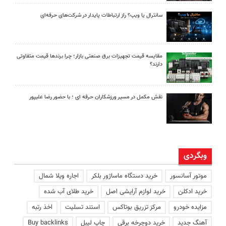
سانترال یا ویپ؟ راز ارتباطات پایدار در شرکت‌های حرفه‌ای
مقایسه قیمت تجهیزات برق صنعتی بازار؛ چرا برندها قیمت متفاوتی
دارند؟
نقش مکمل در مسیر ورزشکاران حرفه ای ؛ با حضور رضا علیپور
وبگردی
موتور آسانسور
خرید دستگاه ماساژور بلکر
اجاره ویلا شمال
خرید ادکلن
خرید لوازم آرایشی اصل
خرید طلای آب شده
مزایده خودرو
مرکز تزریق بوتاکس
استند تسلیت
اخذ رتبه
آهنگ جدید
خرید دوچرخه برقی
چاپ لیبل
Buy backlinks