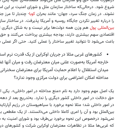
درصورت سلب حق وتو سازمان ملل می‌تواند قطعنامه‌ای علیه یکی از 
نشوند. در زمان جنگ سرد، جهان- مانند بحران
کوبا
- چندبار تا مرز 
را درباره تغییر نکردن جایگاه روسیه و آمریکا پذیرفت. در ساختار ساز
بین‌المللی پول
هم وزن همه دولت‌ها برابر نیست و به شکل دیگری 
اقتصادی سهم بیشتری دارند، بودجه بیشتری پرداخت می‌کنند و حق ر
باعث می‌شود تا نتوانید تغییر ساختار را عملی کنید. حتی اگر عملی 
کشورهای غربی مثلا در جریان اوکراین از یک قدرت نرم استفاده
خارجه آمریکا به‌صورت علنی میان معترضان رفت و میان آنها غ
میدان استقلال با اعلام حمایت آمریکا برای معترضان سخنرانی 
مداخله امکان اعتراضی برای دولت مرکزی وجود ندارد؟
یک اصل مهم وجود دارد به نام «منع مداخله در امور داخلی». یکی
در امور داخلی شد؛ مثلا نحوه برخورد با سیاهپوستان در رژیم آپارتاید
بین‌الملل بود و آن را امری کاملا داخلی می‌دانستند. از یک مقطعی 
نمی‌شود درخصوص این نحوه برخورد بی‌طرف بود و شورای امنیت به 
که غربی‌ها مثلا در تظاهرات معترضان اوکراین شرکت و کشورهای دی