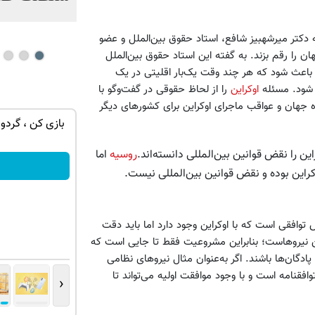
 دکتر میرشهبیز شافع، استاد حقوق بین‌الملل و عضو
را رقم بزند. به گفته این استاد حقوق بین‌الملل
عث شود که هر چند وقت یک‌بار اقلیتی در یک
 شود. مسئله
اوکراین
را از لحاظ حقوقی در گفت‌وگو با
ده جهان و عواقب ماجرای اوکراین برای کشورهای دیگر
توی حمومت
از PS5 تا آیفون17 و بیت کوین برنده شو 🔥
بازی کن ، گردون
گردونه شانس بدون پوچ 💥
 را نقض قوانین بین‌المللی دانسته‌اند.
روسیه
اما
بچرخونش
کراین بوده و نقض قوانین بین‌المللی نیست.
توافقی است که با اوکراین وجود دارد اما باید دقت
 نیروهاست؛ بنابراین مشروعیت فقط تا جایی است که
دگان‌ها باشند. اگر به‌عنوان مثال نیروهای نظامی
فقنامه است و با وجود موافقت اولیه می‌تواند تا
‹