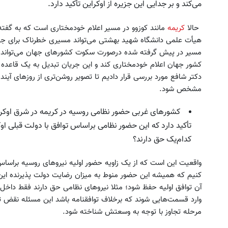
می‌کند و بر جدایی این جزیره از اوکراین تأکید دارد.
حالا
کریمه
مانند کوزوو در مسیر اعلام خودمختاری است که به گفته
هیأت علمی دانشگاه شهید بهشتی می‌تواند مسیری خطرناک برای جهان 
مسیر در پیش گرفته شده درصورت سکوت کشورهای جهان می‌تواند با
کشور جهان اعلام خودمختاری کند و این جریان تبدیل به یک قاعده
دکتر شافع مورد بررسی قرار دادیم تا تصویر روشن‌تری از روزهای آین
مشخص شود.
از آیفون 17 تا پلی استیشن 5 جایزه ببر 🎮😍
جای این پک تقویت موی جلبک 
📱 | بازی کن ، گردونه بچرخون
خالیه!45%تخفیف
کشورهای غربی حضور نظامی روسیه در کریمه در شرق اوکراین
بچرخونش
خرید محصول
تأکید دارد که این حضور نظامی براساس توافق با دولت قبلی او
کدام‌یک حق دارند؟
واقعیت این است که از یک زاویه حضور اولیه نیروهای روسیه براساس 
کنیم که همیشه این حضور منوط به میزان رضایت دولت پذیرنده این
آن توافق اولیه حفظ شود؛ مثلا نیروهای نظامی حق دارند فقط داخل پا
وارد قسمت‌هایی شوند که برخلاف توافقنامه باشد این مسئله نقض توا
مرحله تجاوز با توجه به وسعتش شناخته شود.