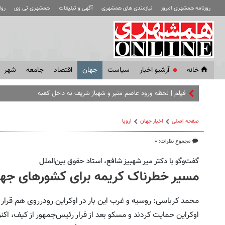
روزنامه همشهری امروز
نیازمندی های همشهری
آگهی و تبلیغات
همشهری تی وی
رو
خانه
آرشیو اخبار
سياست
جهان
اقتصاد
جامعه
شهر
فیلم | لحظه ورود عاصم منیر و شهباز شریف به داخل کعبه
صفحه اصلی
اخبار جهان
اروپا
مجموع نظرات: ۰
گفت‌وگو با دكتر مير شهبيز شافع، استاد حقوق بين‌الملل
مسیر خطرناک کریمه برای کشورهای جه
محمد کرباسی: روسیه و غرب این بار در اوکراین ‌رودرروی هم قرار گ
اوکراین حمایت کردند و مسکو بعد از فرار رئیس‌جمهور از کیف، اکنو