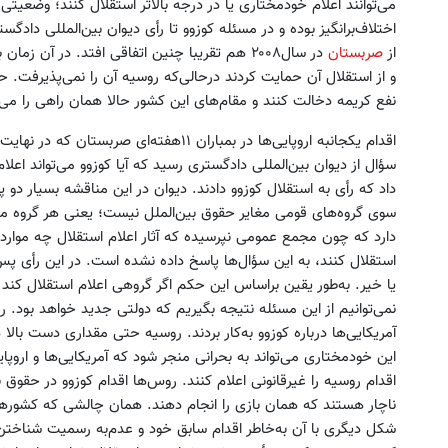
می‌توانند اعلام خودمختاری یا در درجه بالاتر استقلال کنند؛ وضعیتی 
اختلاف‌برانگیز بوده و در مسئله کوزوو تا رأی دیوان بین‌المللی داد
از
صربستان
در سال۲۰۰۸ هم تقریبا چنین اتفاقی ‌افتد. در آ
و از استقلال آن حمایت کردند درحالی‌که روسیه آن را نمی‌پذیرفت. 
نفع کریمه دخالت کنند و مقام‌های این کشور حالا همان راهی را می‌
اقدام یکجانبه اروپایی‌ها در بمباران ۱۱هفته
سؤال از دیوان بین‌المللی دادگستری رسید که آیا کوزوو می‌تواند اعل
داد که رأی به استقلال کوزوو دادند. دیوان در این مناقشه بسیار دو پ
سوی گروه‌های قومی مغایر حقوق بین‌الملل نیست؛ یعنی هر گروه می‌تو
دارد که چون مجمع عمومی نپرسیده که آثار اعلام استقلال چه موارد
استقلال کنند، به این سؤال‌ها پاسخ داده نشده است. در این رأی پ
یا خیر. به‌طور یقین براساس این حکم اگر گروهی اعلام استقلال کند
نمی‌توانیم از این مسئله نتیجه بگیریم که دولتی جدید خواهد بود. رو
آمریکایی‌ها درباره کوزوو به‌کار بردند. روسیه حتی مقداری دست با
این خودمختاری می‌تواند به بحرانی منجر شود که آمریکایی‌ها و اروپای
اقدام روسیه را غیرقانونی اعلام کنند. روس‌ها اقدام کوزوو در حقوق بی
ناچار هستند که همان بازی را انجام دهند. همان چالشی که کشورهای 
شکل دیگری با آن به‌خاطر اقدام سابق خود و عدم‌به رسمیت شناختن