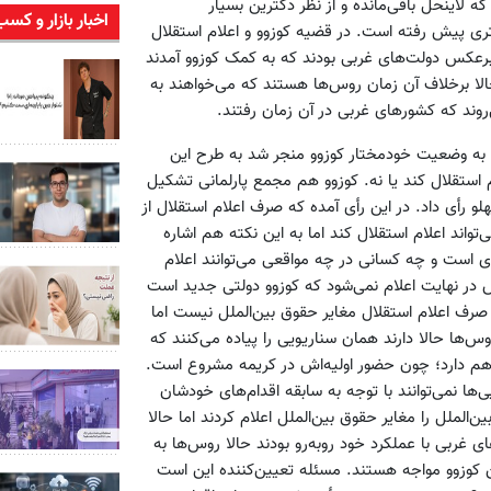
که لاینحل باقی‌مانده و از نظر دکترین بسیار
اخبار بازار و کسب
گستری پیش رفته است. در قضیه کوزوو و اعلام استقلال
ن زمان برعکس دولت‌های غربی بودند که به کمک کوزوو آمدند
حالا برخلاف آن زمان روس‌ها هستند که می‌خواهند به
روند که کشورهای غربی در آن زمان رفتند.
‌ای صربستان که در نهایت به وضعیت خودمختار کوزوو منجر شد به طرح این
ام استقلال کند یا نه. کوزوو هم مجمع پارلمانی تشکیل
هلو رأی داد. در این رأی آمده که صرف اعلام استقلال از
اند اعلام استقلال کند اما به این نکته هم اشاره
ی است و چه کسانی در چه مواقعی می‌توانند اعلام
س در نهایت اعلام نمی‌شود که کوزوو دولتی جدید است
 صرف اعلام استقلال مغایر حقوق بین‌الملل نیست اما
س‌ها حالا دارند همان سناریویی را پیاده می‌کنند که
لا هم دارد؛ چون حضور اولیه‌اش در کریمه مشروع است.
ی‌ها نمی‌توانند با توجه به سابقه اقدام‌های خودشان
ن‌الملل را مغایر حقوق بین‌الملل اعلام کردند اما حالا
غربی با عملکرد خود روبه‌رو بودند حالا روس‌ها به
 کوزوو مواجه هستند. مسئله تعیین‌کننده این است