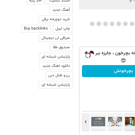
استند تسلیت
اخذ رتبه
آهنگ جدید
خرید دوچرخه برقی
چاپ لیبل
Buy backlinks
صرافی ارز دیجیتال
صندوق طلا
ه بچرخون ، جایزه ببر 🎮🔥
پارتیشن شیشه ای
😍
دانلود اهنگ جدید
بچرخونش
رزرو هتل دبی
پارتیشن شیشه ای
›