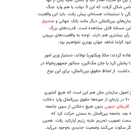
این دو قدرت صادر کند و جنگی علیه یکی از آنها
شروع شود. درحالی‌که ساختار سازمان ملل و شورای امنیت بر این اساس شکل گرفت که این 5 دولت با هم وارد جنگ
جنگی با تسلیحات هسته‌ای پیش رفت. باید این واقعیت
مان‌های بین‌المللی دیگر مانند بانک جهانی و
صندوق
این مسئله قابل مشاهده است. قدرت‌های بزرگ
أی بیشتری هم دارند. توجه به واقعیت‌های بیرونی
شود الزاما شاهد جهان بهتری نخواهیم بود.
 کردند؛ مثلا ویکتوریا نولاند، دستیار وزیر امور
ذا پخش کرد یا جان مک‌کین، سناتور جمهوریخواه در
داشت. از لحاظ حقوق بین‌الملل، برای این نوع
 از اصول سازمان ملل هم این است که هیچ کشوری
حق دخالت در امور داخلی کشور دیگری را ندارد. به‌تدریج بعد از دهه ۶۰ در پاره‌ای از حوزه‌ها حقوق بین‌الملل وارد دخالت
آفریقای جنوبی
بدون هیچ دخالتی از سوی جامعه
به بعد جامعه بین‌الملل به سمتی حرکت کرد که
سمت تصویب تحریم علیه رژیم آپارتاید رفت. همین
گر سکوت می‌کنند وضعیت جدیدی به‌وجود می‌آید.