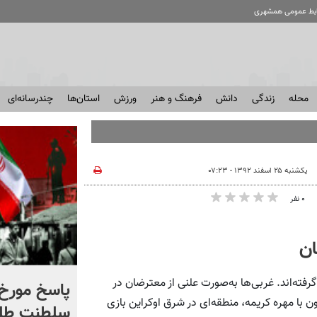
ابط عمومی همشهری
محله
زندگی
دانش
فرهنگ و هنر
ورزش
استان‌ها
چندرسانه‌ای
یکشنبه ۲۵ اسفند ۱۳۹۲ - ۰۷:۲۳
۰ نفر
ان
رفته‌اند. غربی‌ها به‌صورت علنی از معترضان در
شادمهر عقیلی قطعه «گل
پاسخ مورخ 
ن با مهره کریمه، منطقه‌ای در شرق اوکراین بازی
یاس» را بازخوانی کرد | ببینید
سلطنت طل