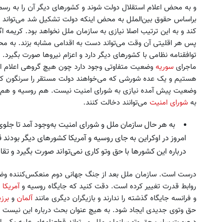
و به محض اعلام استقلال دولت شوند و کشورهای دیگر آن را به رس
براساس حقوق بین‌الملل به محض اینکه دولت تشکیل شد می‌تواند از
کند و به این ترتیب اصلا نیازی به سازمان ملل نخواهد بود. کریمه 
پس هر اقلیتی آن وقت می‌تواند دست به اقدامی مشابه بزند. به م
توافقنامه نظامی با کشورهای دیگر دارد و اعزام نیروها صورت بگیرد. 
ماجرای
سوریه
وضعیت متفاوتی وجود دارد چون هیچ گروهی اعلام استقل
هستیم و یک عده شورشی که می‌خواهند دولت مستقر را سرنگون کنند. 
وضعیت پیش آمده نیازی به شورای امنیت نیست. هم روسیه و هم آمر
به
شورای امنیت
می‌توانند دخالت کنند.
به هر حال سازمان ملل و شورای امنیت به‌وجود آمد تا جلو
امروز در اوکراین به جای روسیه و آمریکا کشورهای دیگر بودند
درباره این کشورها با حق وتو کاری نمی‌تواند صورت بگیرد و تقا
درست است. سازمان ملل بعد از جنگ جهانی دوم منعکس‌کننده وض
روابط قدرت تغییر کرده است. دقت کنید که جایگاه روسیه و
آمریکا
ت
و فرانسه جایگاه گذشته را ندارند و بازیگران دیگری مانند
آلمان
و
برزی
حق وتوی جدیدی ایجاد شود. به هیچ عنوان بحث درباره این نیست که