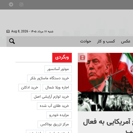
- شنبه ۱۷ مرداد ۱۴۰۵
Aug 8, 2026
عکس
کسب و کار
حوادث
وبگردی
موتور آسانسور
خرید دستگاه ماساژور بلکر
اجاره ویلا شمال
خرید ادکلن
خرید لوازم آرایشی اصل
خرید طلای آب شده
مزایده خودرو
آمریکایی به فعال
با دوچرخه به مترو بروید
مرکز تزریق بوتاکس
ب