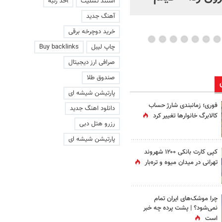
استند تسلیت
اخذ رتبه
عاشقانه با یک زن
آهنگ جدید
خرید دوچرخه برقی
چاپ لیبل
Buy backlinks
صرافی ارز دیجیتال
صندوق طلا
پارتیشن شیشه ای
فوری؛ زمانبندی‌ شارژ حساب
دانلود اهنگ جدید
کالابرگ خانوارها تغییر کرد
رزرو هتل دبی
پارتیشن شیشه ای
کپی کارت بانکی ۱۲۰۰ شهروند
تهرانی در میدان میوه و تره‌بار
چرا موشک‌های ایران تمام
نمی‌شود؟ | پشت پرده چه خبر
است