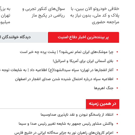
خلافی خودروتو الان ببین، با
سوال‌های کنکور تجربی و
به بزر
پلاک و کد ملی، بدون نیاز به
ریاضی در پکیج ماز
مراجعه حضوری
میلیون
پر بیننده‌ترین اخبار دفاع-امنیت
دیدگاه خوانندگان ا
چرا موشک‌های ایران تمام نمی‌شود؟ | پشت پرده چه خبر است
بلای آسمانی ایران برای آمریکا و اسرائیل!
آغاز انفجارها در تهران؛ سپاه سیدالشهدا(ع) اطلاعیه داد | به شایعات توجه ن
اطلاعیه سپاه درباره احتمال شنیده شدن صدای انفجار در اصفهان
جنگ اهرم‌ها
در همین زمینه
انتقاد از پاسخگو نبودن و نقد ناپذیری صداوسیما
واکنش مشاور رئیس جمهور به شایعه تغییر رئیس صدا و سیما
اعزام کاروان‌های راهیان نور به جزایر سه‌گانه ایرانی در خلیج فارس