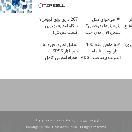
۱؟ ماز
🌟 می‌خوای مثل
207 داری برای فروش؟
فتع
رتبه‌برترها بدرخشی؟
با کارنامه به بهترین
همین الان دوره جت
قیمت بفروش!
ماز رو شروع ک
ژی،
🎉با ماهی فقط 100
تحلیل آماری فوری با
هزار تومان 6 ماه
نرم افزار SPSS به
اینترنت پرسرعت ADSL
همراه آموزش کامل
بگیر!!
حتی یک روزه !!
حقوق همشهری‌آنلاین متعلق به موسسه همشهری است
Copyright © 2020 HamshahriOnline, All rights reserved