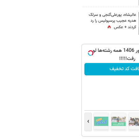
عالیشاه، پورعلی‌گنجی و سرلک
هدیه عجیب پرسپولیس را رد
کردند + عکس
سوالات کنکور 1406 همه رشته‌ها لو
رفت!!!!!
افت کد تخفیف
›