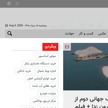
- پنجشنبه ۱۵ مرداد ۱۴۰۵
Aug 6, 2026
عکس
کسب و کار
حوادث
وبگردی
موتور آسانسور
خرید دستگاه ماساژور بلکر
اجاره ویلا شمال
خرید ادکلن
خرید لوازم آرایشی اصل
خرید طلای آب شده
مزایده خودرو
جهانی دوم از
افشای اطلاعات برای ترور
مرکز تزریق بوتاکس
ون زد! + فیلم
بارون ترامپ | ماجرای قرار