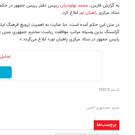
به گزارش فارس،
محمد نهاوندیان
رییس دفتر رییس جمهور در حکم
ستاد مرکزی
راهیان نور
ابلاغ کرد.
در متن این حکم آمده است: «با عنایت به اهمیت ترویج فرهنگ ایثار
گرانسنگ بدین وسیله مراتب موافقت ریاست محترم جمهوری مبنی بر ان
رئیس جمهور در ستاد مرکزی راهیان نور» ابلاغ می‌گردد.»
 می‌خوای مثل رتبه برترا بدرخشی؟
اشتراک الماس ماز: یادگیری بد
تحلیل 
جمع‌بندی تابستون رایگان ماز 📚
تا کنکور
دریافت کد تخفیف
دریافت کد تخفیف
کد خبر
253210
منبع: همشهری آنلاین
برچسب‌ها