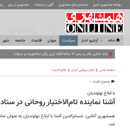
روزنامه همشهری امروز
نیازمندی های همشهری
آگهی و تبلیغات
همشهری تی وی
رو
خانه
آرشیو اخبار
سياست
جهان
اقتصاد
جامعه
شهر
باند خشن مادر و پسر ۱۲ ساله؛‌کتک زدن زنان‌ سالخورده و سرقت
صفحه اصلی
اخبار سیاسی ایران
دفاع-امنیت
مجموع نظرات: ۰
با ابلاغ نهاوندیان
آشنا نماینده تام‌الاختیار روحانی در ستا
همشهری آنلاین: حسام‌الدین آشنا با ابلاغ نهاوندیان به عنوان نما
شد.