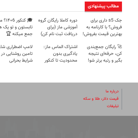
مطالب پیشنهادی
جک s5 داری برای
دوره کاملا رایگان گروه
🎓 کنکور ۴۰6
فروش؟ با کارنامه به
آموزشی ماز (برای
تابستون و تو یک ه
بهترین قیمت بفروش!
دریافت ثبت نام کن)
جمع میکنه 🏆
🚀 رایگان جمع‌بندی
اشتراک الماس ماز:
لامپ اضطراری شار
کن، حرفه‌ای نتیجه
یادگیری بدون
تامین روشنایی در
بگیر و رتبه برتر شو!
محدودیت تا کنکور
شرایط بحرانی
درباره ما
قیمت دلار، طلا و سکه
تبلیغات