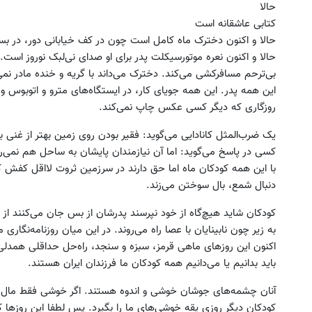
حالا
کتابی عاشقانه است
حالا و اکنون دخترک ماه کامل است چون در کف خیابانی دور، در بس
حالا و اکنون نعره موتورسیکلت پدر برای او صدای نی‌لبک نوروز است.
بی‌ترحم مسافرکشی می‌کند. دخترک می‌داند با گریه و خنده مادر نمی‌
این همه پدر. این همه جویای کار، در ایستگاه‌های مترو و اتوبوس و
روزگاری که دیگر کسی عکس چاپ نمی‌کند.
یک ضرب‌المثل کانادایی می‌گوید: فقیر بودن روی زمین بهتر از غنی 
کسی در پاسخ می‌گوید: اما آن نیازمندان پایشان به ساحل هم نمی‌ر
با این همه کودکان ماه اما حق دارند در سرزمین ثروت لااقل کفش کت
دنبال شمع، بال سوختن می‌زند.
کودکان شاید هیچ‌گاه از خود نپرسند پدرشان از بس جان می‌کنند از بهر
به زیر چون نابینایان با عصا راه می‌روند. در این میان روزنامه‌نگاری 
اکنون این روزهای ماهی قرمز، سبزه و سنجد، راه‌حل حداقلی همدلی
باید بدانیم یا می‌دانیم همه کودکان ما فرزندان ایران هستند.
آنان چشمه‌های جوشان خوشی و اندوه هستند. اگر خوشی فقط مال
کودکان دیگر روزی یقه خوشی‌های ما را بگیرد. پس لطفا این روزها 