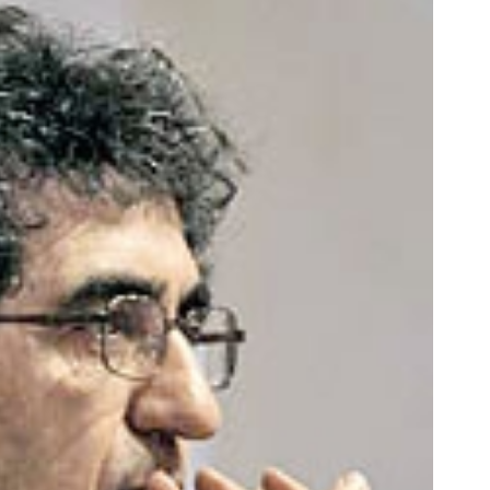
 ویژه‼️ استخدام بیمه سامان با حقوق
جای این پک تقویت موی جلبک 
و مزایای بالا
خالیه!45%تخفیف
تکمیل فرم
خرید محصول