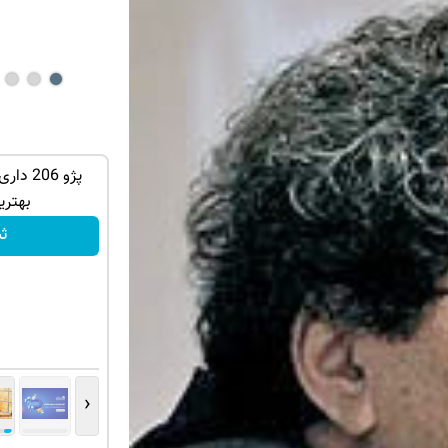
توی حمومت
هر آدمی به یه پک تقویت موی گیاهی نیاز
پژو 206
داره45%تخفیف
بهتری
خرید محصول
ث
‹