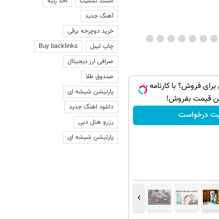
استند تسلیت
اخذ رتبه
آهنگ جدید
خرید دوچرخه برقی
چاپ لیبل
Buy backlinks
صرافی ارز دیجیتال
صندوق طلا
 داری برای فروش؟ با کارنامه به
پارتیشن شیشه ای
ن قیمت بفروش!
دانلود اهنگ جدید
بت درخواست
رزرو هتل دبی
پارتیشن شیشه ای
›