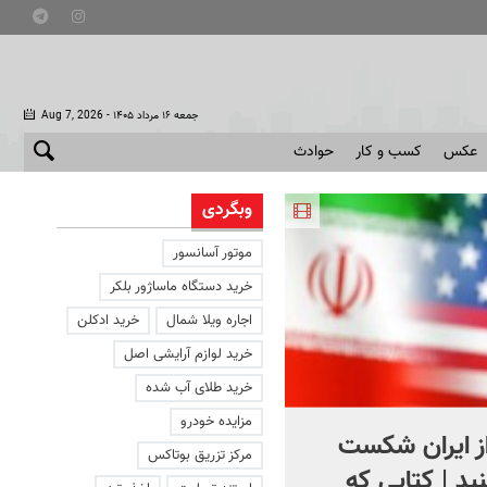
- جمعه ۱۶ مرداد ۱۴۰۵
Aug 7, 2026
عکس
کسب و کار
حوادث
وبگردی
موتور آسانسور
خرید دستگاه ماساژور بلکر
اجاره ویلا شمال
خرید ادکلن
خرید لوازم آرایشی اصل
خرید طلای آب شده
مزایده خودرو
از ایران شکست
استقبال از اردوغان در
مرکز تزریق بوتاکس
ید | کتابی که
عربستان + فیلم