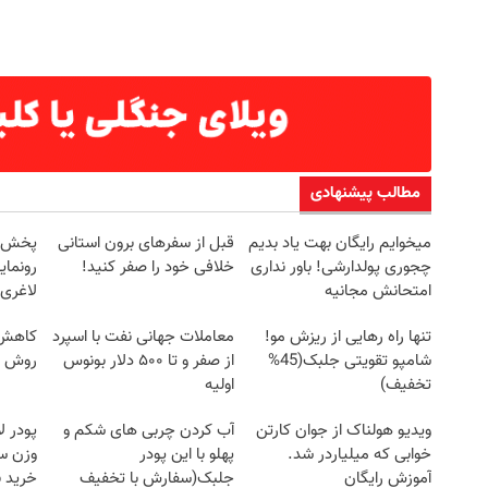
مطالب پیشنهادی
میخوایم رایگان بهت یاد بدیم
قبل از سفرهای برون استانی
چجوری پولدارشی! باور نداری
خلافی خود را صفر کنید!
رونمای
امتحانش مجانیه
لاغری
تنها راه رهایی از ریزش مو!
معاملات جهانی نفت با اسپرد
کاهش و
شامپو تقویتی جلبک(45%
از صفر و تا ۵۰۰ دلار بونوس
روش خ
تخفیف)
اولیه
ویدیو هولناک از جوان کارتن
آب کردن چربی های شکم و
پودر 
خوابی که میلیاردر شد.
پهلو با این پودر
آموزش رایگان
جلبک(سفارش با تخفیف
خرید 