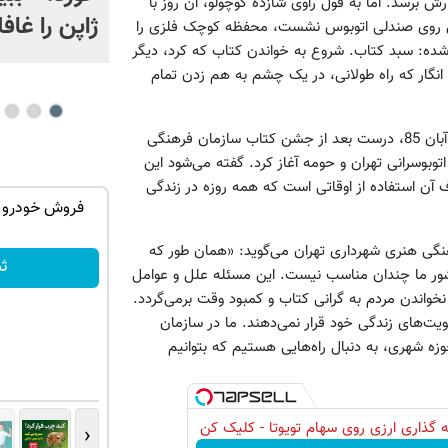
ش برسد. اما به قول راوی شازده کوچولو، آن روز با
ژاپن را غافل
ی روی صندلی اتوبوس نشست، محفظه کوچک فلزی را
شده: سبد کتاب. شروع به خواندن کتاب که کرد، دیگر
نگار که راه طولانی، در یک چشم به هم زدن تمام
«امور کتاب و کتابخانه‌های سازمان فرهنگ و هنری شهرداری تهران» آبان 85، درست بعد از جشن کتاب سازمان فرهنگی
بوسرانی تهران و حومه آغاز کرد. گفته می‌شود این
ن استفاده از اوقاتی است که همه روزه در زندگی
کن و مانکن
جک s5 داری برای فروش؟ با کارنامه به
فروش خودرو 
بهترین قیمت بفروش!
نگی هنری شهرداری تهران می‌گوید: «همان طور که
ثبت درخواست
ث
کشور ما چندان مناسب نیست. این مسئله علل و عوامل
نخواندن مردم به گرانی کتاب و کمبود وقت برمی‌گردد.
ویت‌های زندگی خود قرار نمی‌دهند. ما در سازمان
ه شهری، به دنبال راه‌هایی هستیم که بتوانیم
 گذاری ارزی روی سهام تویوتا - کلیک کن
‹