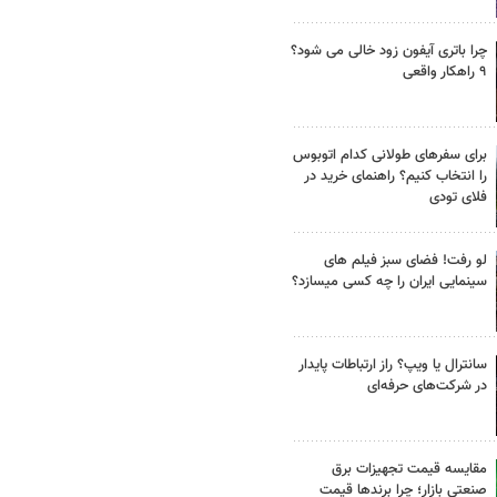
چرا باتری آیفون زود خالی می شود؟
۹ راهکار واقعی
برای سفرهای طولانی کدام اتوبوس
را انتخاب کنیم؟ راهنمای خرید در
فلای تودی
لو رفت! فضای سبز فیلم های
سینمایی ایران را چه کسی میسازد؟
سانترال یا ویپ؟ راز ارتباطات پایدار
در شرکت‌های حرفه‌ای
مقایسه قیمت تجهیزات برق
صنعتی بازار؛ چرا برندها قیمت