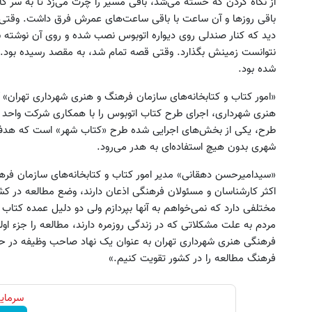
از نگاه کردن که خسته می‌شد، باقی مسیر را چرت می‌زد تا به سر کار
باقی روزها و آن ساعت با باقی ساعت‌های عمرش فرق داشت. وقت
دید که کنار صندلی روی دیواره اتوبوس نصب شده و روی آن نوشته 
نتوانست زمینش بگذارد. وقتی قصه تمام شد، به مقصد رسیده بود. ا
شده بود.
هنری شهرداری، اجرای طرح کتاب اتوبوس را با همکاری شرکت واحد اتو
طرح، یکی از بخش‌های اجرایی شده طرح «کتاب شهر» است که هدف آ
امتیت رو برای یک عمر تضمین کن(
با پودر جلبک شکم و پهلوتو آب 
شهری بدون هیچ استفاده‌ای به هدر می‌رود.
55%تخفیف تا امشب)
شو(تخفیف تا امشب)
«سیدامیرحسن دهقانی» مدیر امور کتاب و کتابخانه‌های سازمان فره
خرید محصول
تخفیف ویژه!
اکثر کارشناسان و مسئولان فرهنگی اذعان دارند، وضع مطالعه در 
مختلفی دارد که نمی‌خواهم به آنها بپردازم ولی دو دلیل عمده کتاب 
مردم به علت مشکلاتی که در زندگی روزمره دارند، مطالعه را جزء اول
فرهنگی هنری شهرداری تهران به عنوان یک نهاد صاحب وظیفه در حوز
فرهنگ مطالعه را در کشور تقویت کنیم.»
سرمایه