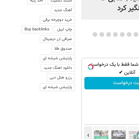
استند تسلیت
اخذ رتبه
گیر کرد
آهنگ جدید
خرید دوچرخه برقی
چاپ لیبل
Buy backlinks
صرافی ارز دیجیتال
صندوق طلا
پارتیشن شیشه ای
شما فقط با یک درخواست
دانلود اهنگ جدید
آنلاین ✔
رزرو هتل دبی
بت درخواست
پارتیشن شیشه ای
›