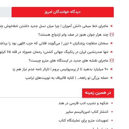
ویژه)
دیدگاه خوانندگان امروز
ماجرای خط میخی دانش آموزان | چرا میان نسل جدید داشتن خط‌خوش چن
چند هزار جوان هنوز در صف وام ازدواج هستند؟
سخنان متفاوت پزشکیان + تیزر | می‌گویند فلانی که حزب اللهی بود را برداشت
تنها صدرنشین ایران در رنکینگ جهانی کشتی؛ رحمان عموزاد در قله ۶۵ کیلوگرم
ماجرای نقشه های جدید در ایستگاه های مترو چیست؟
۹۰ میلیارد بدهید تا از پرسپولیس بروم | تارتار نامه عدم نیاز هم زد
حمله بزرگی تو راهه… | کنایه قالیباف به توییت‌های ترامپ
در همین زمینه
شکوه و نشیب ادب فارسی در هند
انتشار کتاب امپریالیسم سایبر
تمهیدات مترو برای نمایشگاه کتاب