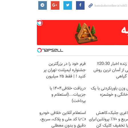
پخش زنده اخبار 20:30‼️
فرم خود را در بزرگترین
ی از آسان ترین روش
جشنواره ایمپلنت تهران پر
 گیاهی
کنید ! | فقط ۲۵ میلیون
زن باورنکردنی با یک
دریافت خلافی۱۴۰۴ با
انگی و خوشمزه
جزییات...(استعلام و
پرداخت)
لاغری جلبک،کاهش
استعلام آنلاین خلافی خودرو
وزن سریع و ۷۰٪ پروتئین!برای
👈با کد ملی و پلاک، سریع،
با تخفیف کلیک کن
دقیق و بدون معطلی