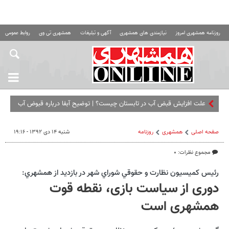
روزنامه همشهری امروز
نیازمندی های همشهری
آگهی و تبلیغات
همشهری تی وی
روابط عمومی ه
علت افزایش قبض آب در تابستان چیست؟ | توضیح آبفا درباره قبوض آب
صفحه اصلی
همشهری
روزنامه
شنبه ۱۴ دی ۱۳۹۲ - ۱۹:۱۶
مجموع نظرات: ۰
رئيس كميسيون نظارت و حقوقي شوراي شهر در بازديد از همشهري:
دوری از سیاست بازی، نقطه قوت
همشهری است