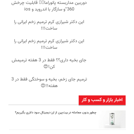
دوربین مداربسته پانوراما👈🏻 قابلیت چرخش
360°و سازگار با اندروید و ios
این دکتر شیرازی کرم ترمیم زخم ایرانی را
ساخت!!!
این دکتر شیرازی کرم ترمیم زخم ایرانی را
ساخت!!!
جای بخیه داری؟؟ فقط در 3 هفته ترمیمش
کن!😍
ترمیم جای زخم، بخیه و سوختگی فقط در 3
هفته!!😍
اخبار بازار و کسب و کار
چطور بدون معامله در بیت‌پین از ارز دیجیتال سود دلاری بگیریم؟