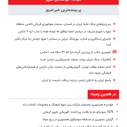
اقساطی😍
پر بیننده‌ترین خبر امروز
پس‌لرزه‌های جنگ علیه ایران در آسمان، صنعت هوانوردی قربانی ناامنی منطقه
جوراب‌ شهباز شریف در مراسم امضا توافق‌ که توجه همه را جلب کرد + عکس
ماجرای زنده‌گیری و اسارت یوزپلنگ ایرانی در سمنان | هیوا خودش به مرکز تکثیر
آمد!
تصویری جالب از پیرترین گربه دنیا که ۳۱ ساله شد | عکس
آتلانتیک: جنگ ایران پیامد ضعف تصمیم‌گیری ترامپ است
امام جمعه موقت تهران: گزارش‌هایی از حمایت مالی خارجی از هنجارشکنی‌های
فرهنگی وجود دارد
پاسخ ایران به ادعای ترامپ درباره دریافت غنیمت از ایران
در همین زمینه
مؤسسه همشهری به‌عنوان شرکت برتر حوزه فرهنگ و مطبوعات انتخاب شد
1575 سودوکو باز به رقابت پرداختند؛ قهرمانی بانوی کرمانی
گزارش تصویری از مسابقه سودوکوی همشهری در برج میلاد
پاسخ باشگاه خوانندگان همشهری به دروغ پردازی شبکه ایران