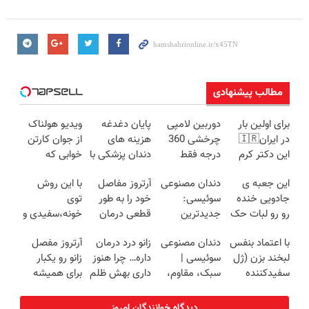
مطالب پیشنهادی
برای اولین بار
دوربین لامپی
پایان دغدغه
ویدیو هولناک
در ایران🇮🇷
چرخشی 360
هزینه های
از جوان کارتن
این دکتر کرم
درجه فقط
دندان پزشکی با
خوابی که
ترمیم کننده 23
امروز حراج شد
پک سفید
میلیاردر شد.
این جعبه ی
دندان مصنوعی
آرتروز مفاصل
با این روش
روزه ساخت!
🔥 پرداخت
کننده خانگی
آموزش رایگان
جادویی خنده
سوئیسی:
خود را به طور
توی
درب منزل
رو رو لبات حک
جدیدترین
قطعی درمان
خونه،سفیدی و
میکنه
فناوری اروپا،
کنید!
زیبایی دندوناتو
با اعتماد بنفس
دندان مصنوعی
زانو درد درمان
آرتروز مفصل
خرید40%تخفیف
سبک و مقاوم |
◗پرسش‌نامه◖
برگردون
لبخند بزن (ژل
سوئیسی |
داره… چرا هنوز
زانو رو یکبار
پرداخت قسطی
(40%off)
سفیدکننده
سبک، مقاوم،
داری بهش ظلم
برای همیشه
دندان40%تخفیف)
طبیعی! ویزیت
می‌کنی؟
درمان کن!
رایگان+پرداخت
◗پرسش‌نامه◖
دیدگاه خوانندگان امروز