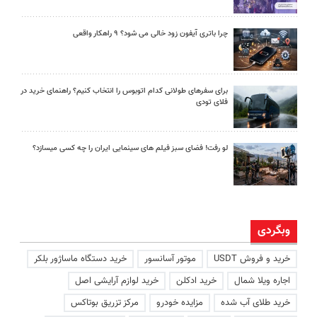
چرا باتری آیفون زود خالی می شود؟ ۹ راهکار واقعی
برای سفرهای طولانی کدام اتوبوس را انتخاب کنیم؟ راهنمای خرید در
فلای تودی
لو رفت! فضای سبز فیلم های سینمایی ایران را چه کسی میسازد؟
وبگردی
خرید و فروش USDT
موتور آسانسور
خرید دستگاه ماساژور بلکر
اجاره ویلا شمال
خرید ادکلن
خرید لوازم آرایشی اصل
خرید طلای آب شده
مزایده خودرو
مرکز تزریق بوتاکس