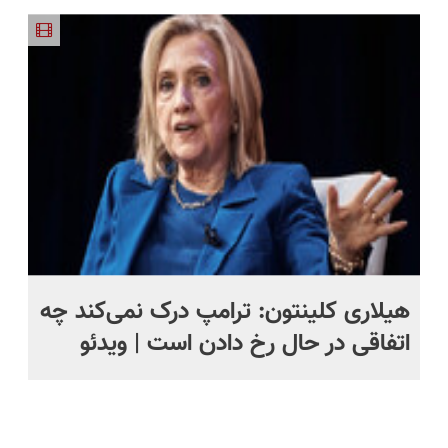
فناوری
ساخت!!!
ساخت!!!
مقاوم،
محوش کن!
اروپا، سبک
طبیعی!
و مقاوم |
ویزیت
پرداخت
رایگان+پرداخت
قسطی
اقساطی😍
هیلاری کلینتون: ترامپ درک نمی‌کند چه
هد
اتفاقی در حال رخ دادن است | ویدئو
تر