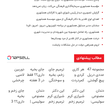
مؤسسه همشهری سرمایه‌گذاری فرهنگی می‌کند، زیان نمی‌دهد
گزارش تصویری دیدار رئیس شورای شهر با کارکنان همشهری
اهدای لوح تقدیر به دکتر فرهنگی از سوی موسسه همشهری
سخنان مدیر مسئول همشهری در برنامه تلویزیونی دیروز، امروز، فردا
همشهری، راه تعامل دوسویه بین شهروندان و مدیریت شهری
درخت همشهری در کنار تقدیر از مرد بوستان‌ها
لزوم همراهی دولت در حل مشکلات پایتخت
مطالب پیشنهادی
مجموعه 47
هر کاری
ترمیم جای
جای بخیه
دوربین
عددی دریل
کردی و
زخم، بخیه
داری؟؟ فقط
لامپی
پیچ گوشتی
کمردردت
و سوختگی
در 3 هفته
چرخشی
شارژی
درمان نشد؟
فقط در 3
ترمیمش
360 درجه
دندان
این دکتر
این دکتر
دندان
جای زخم و
(تخفیف به
پر کردن
هفته!!😍
کن!😍
فقط امروز
مصنوعی
شیرازی کرم
شیرازی کرم
مصنوعی
بخیه
مدت
پرسشنامه و
حراج شد🔥
سوئیسی:
ترمیم زخم
ترمیم زخم
سوئیسی |
داری؟؟ 3
محدود)
دریافت راه
پرداخت
جدیدترین
ایرانی را
ایرانی را
سبک،
هفته‌ای
حل
درب منزل