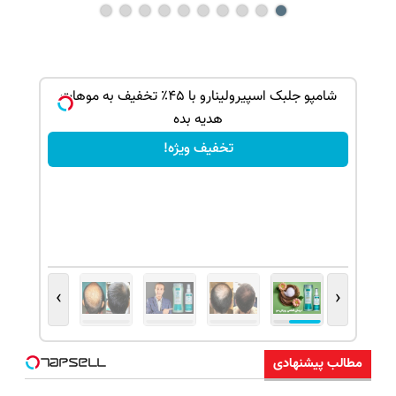
ک جهت
شامپو جلبک اسپیرولینارو با ۴۵٪ تخفیف به موهات
هدیه بده
تخفیف ویژه!
›
‹
مطالب پیشنهادی