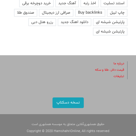
استند تسلیت
اخذ رتبه
آهنگ جدید
خرید دوچرخه برقی
چاپ لیبل
Buy backlinks
صرافی ارز دیجیتال
صندوق طلا
پارتیشن شیشه ای
دانلود اهنگ جدید
رزرو هتل دبی
پارتیشن شیشه ای
درباره ما
قیمت دلار، طلا و سکه
تبلیغات
نسخه دسکتاپ
حقوق همشهری‌آنلاین متعلق به موسسه همشهری است
Copyright © 2020 HamshahriOnline, All rights reserved