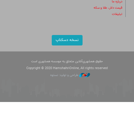
درباره ما
قیمت دلار، طلا و سکه
تبلیغات
نسخه دسکتاپ
حقوق همشهری‌آنلاین متعلق به موسسه همشهری است
Copyright © 2020 HamshahriOnline, All rights reserved
طراحی و تولید: نستوه