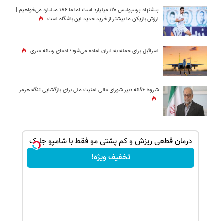
پیشنهاد پرسپولیس ۱۲۰ میلیارد است اما ما ۱۸۶ میلیارد می‌خواهیم |
ارزش بازیکن ما بیشتر از خرید جدید این باشگاه است
اسرائیل برای حمله به ایران آماده می‌شود؛ ادعای رسانه عبری
شروط ۶گانه دبیر شورای عالی امنیت ملی برای بازگشایی تنگه هرمز
بک!
درمان قطعی ریزش و کم پشتی مو فقط با شامپو جلبک
تخفیف ویژه!