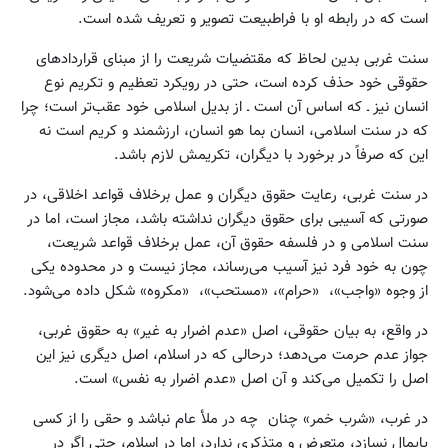
است که در رابطه او با فراطبیعت تصویر و تعریف شده است.
سنت غربی بدین لحاظ که مقتضیات شریعت را از مبنای قراردادهای
حقوقی خود حذف کرده است، حتی در رویکرد تعظیم و تکریم نوع
انسان نیز ـ که اساس آن است ـ از بدیل اسلامی خود عقب‌تر است؛ چرا
که در سنت اسلامی، انسان بما هو انسان، ارزشمند و کریم است نه
این که صرفاً در برخورد با دیگران، تکریمش لازم باشد.
در سنت غربی، رعایت حقوق دیگران و عمل برخلاف قواعد اخلاقی، در
صورتی که آسیبی برای حقوق دیگران نداشته باشد، مجاز است، اما در
سنت اسلامی و در فلسفه حقوق آن، عمل برخلاف قواعد شریعت،
چون به خود فرد نیز آسیب می‌رساند، مجاز نیست و در محدوده یکی
از وجوه «واجب»، «حرام»، «مستحب»، «مکروه» شکل داده می‌شود.
در واقع، به بیان حقوقی، اصل «عدم اضرار به غیر» به حقوق غربی،
جواز عدم حرمت می‌دهد؛ درحالی که در اسلام، اصل دیگری نیز این
اصل را تکمیل می‌کند و آن اصل «عدم اضرار به نفس» است.
در غرب، «شرب خمر» چنان چه در ملأ عام نباشد و حقی را از کسی
پایمال نسازد، متعرض و متذکری ندارد، اما در اسلام، حتی اگر در