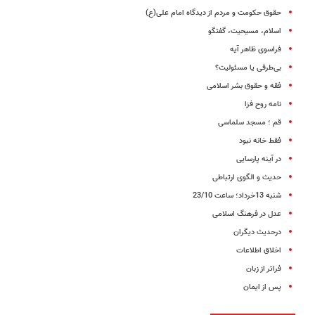
حقوق حکومت و مردم از دیدگاه امام علی(ع)
اسلام، مسیحیت، گفتگو
فراسوی ظاهر آیه
بی‌طرفی یا مسئولیت؟
فقه و حقوق بشر اسلامی
نامه روح فزا
قم ؛ مسجد سلماسی
فقط خانه نبود
در آینه پارسایی
حدیث و الگوی ارتباطی
شنبه 13خرداد؛ ساعت 23/10
عدل در فرهنگ اسلامی
در‌حدیث دیگران
اخلاق اطلاعات
فراتر از زبان
پس از ایمان