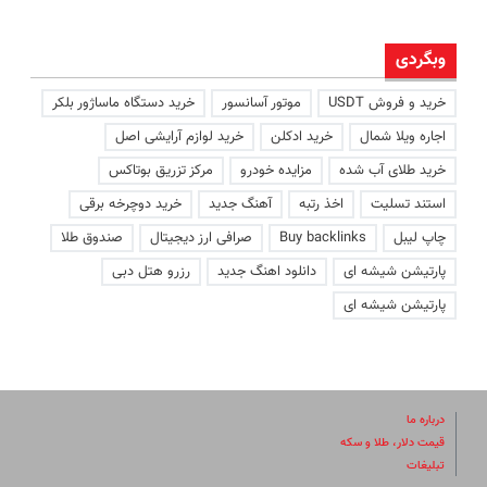
وبگردی
خرید و فروش USDT
موتور آسانسور
خرید دستگاه ماساژور بلکر
اجاره ویلا شمال
خرید ادکلن
خرید لوازم آرایشی اصل
خرید طلای آب شده
مزایده خودرو
مرکز تزریق بوتاکس
استند تسلیت
اخذ رتبه
آهنگ جدید
خرید دوچرخه برقی
چاپ لیبل
Buy backlinks
صرافی ارز دیجیتال
صندوق طلا
پارتیشن شیشه ای
دانلود اهنگ جدید
رزرو هتل دبی
پارتیشن شیشه ای
درباره ما
قیمت دلار، طلا و سکه
تبلیغات