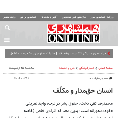
روزنامه همشهری امروز
نیازمندی های همشهری
آگهی و تبلیغات
همشهری تی وی
روابط عمومی ه
صفحه اصلی
اخبار فرهنگی
دین و اندیشه
سه‌شنبه ۲۵ اردیبهشت
مجموع نظرات: ۰
۱۳۸۶ - ۱۹:۱۹
انسان حق‌مدار و مکلّف
محمد‌رضا تقی دخت: حقوق بشر در غرب، واجد تعریفی
«خود»محورانه است؛ بدین معنا که افرادی خاص (خاصه