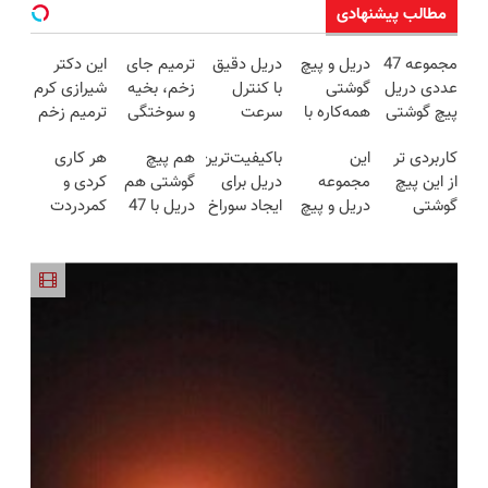
مطالب پیشنهادی
مجموعه 47
دریل و پیچ
دریل دقیق
ترمیم جای
این دکتر
عددی دریل
گوشتی
با کنترل
زخم، بخیه
شیرازی کرم
پیچ گوشتی
همه‌کاره با
سرعت
و سوختگی
ترمیم زخم
شارژی
گیربکس
اتوماتیک 🎯
فقط در 3
ایرانی را
کاربردی تر
این
باکیفیت‌ترین
هم پیچ
هر کاری
(تخفیف به
هوشمند ⚙️
(مجموعه
هفته!!😍
ساخت!!!
از این پیچ
مجموعه
دریل برای
گوشتی هم
کردی و
مدت
(نصف
47عددی +
گوشتی
دریل و پیچ
ایجاد سوراخ
دریل با 47
کمردردت
محدود)
قیمت بازار
تخفیف
نداریم! 47
گوشتی رو با
😱
تیکه
درمان نشد؟
🔥)
ویژه)
تیکه
گارانتی و
کاربردی! تا
پر کردن
کاربردی با
نصف قیمت
تخفیف داره
پرسشنامه و
ضمانت
بخر!😉
بخرش!🔥
دریافت راه
بازگشت
حل