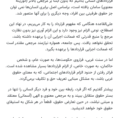
قراردادهای انسانی بدانیم که بدون ابتنا بر مرجعی بالاتر (آتوریته
معنوی) سامان یافته است، براساس اصل برابری انسان‌ها نمی توان
جز حقوق طرفینی بین افراد، وجه دیگری را برای آنها متصور شد.
علی‌القاعده هنگامی که مفهوم قرارداد را به کار می‌بریم، در نهاد این
اصطلاح، نوعی الزام نیز وجود دارد و این الزام آوری نیز بدون نظارت
مرجع یا منبع قدرتی که ضمانت اجرایی آن را برعهده داشته باشد،
تحقق نخواهد یافت. پس جامعه، همواره نیازمند مرجعی مقتدر است
که ضمانت اجرایی قراردادها را برعهده بگیرد.
اما در سنت غربی، فراروی حکومت‌ها، به صورت عام، و شخص
حاکمان، به صورت خاص، از الزام قراردادها بسیار مشاهده شده است.
فراتر رفتن از حدود الزام قراردادهای اجتماعی، که به معنای حقوق
غربی باشد، به مشکل مبنایی تعریف حق و تکلیف برمی‌گردد.
پیشتر گفتیم که اگر فرد، رابطه بین خود و فرد دیگر انسانی را تنها در
بستر حقوق متقابل ببیند و به مرجعی معنوی و الهی (آسمانی) معتقد
و مبتنی نباشد، در حین تعارض حقوق، قطعاً در هر شکل به استیفای
حقوق خود خواهد اندیشید.