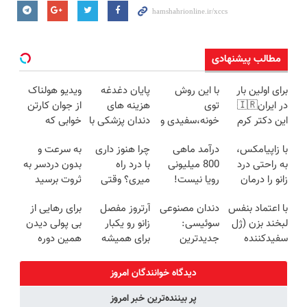
مطالب پیشنهادی
برای اولین بار
با این روش
پایان دغدغه
ویدیو هولناک
در ایران🇮🇷
توی
هزینه های
از جوان کارتن
این دکتر کرم
خونه،سفیدی و
دندان پزشکی با
خوابی که
ترمیم کننده 23
زیبایی دندوناتو
پک سفید
میلیاردر شد.
با زاپیامکس،
درآمد ماهی
چرا هنوز داری
به سرعت و
روزه ساخت!
برگردون
کننده خانگی
آموزش رایگان
به راحتی درد
800 میلیونی
با درد راه
بدون دردسر به
(40%off)
زانو را درمان
رویا نیست!
میری؟ وقتی
ثروت برسید
کنید!
امتحانش
راه درمان جلو
(دوره کاملا
با اعتماد بنفس
دندان مصنوعی
آرتروز مفصل
برای رهایی از
مجانیه😉
پاته!
رایگان
لبخند بزن (ژل
سوئیسی:
زانو رو یکبار
بی پولی دیدن
پولسازی)
سفیدکننده
جدیدترین
برای همیشه
همین دوره
دندان40%تخفیف)
فناوری اروپا،
درمان کن!
رایگان کافیه!
سبک و مقاوم |
◗پرسش‌نامه◖
(شمارتو وارد
دیدگاه خوانندگان امروز
پرداخت قسطی
کن)
پر بیننده‌ترین خبر امروز