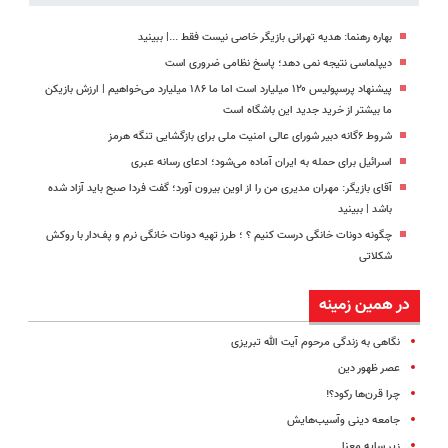
بهاره رهنما: هدیه تهرانی بازیگر خاصی نیست فقط ...|‌ ببینید
دیپلماسی نتیجه‌ نمی دهد؛ پاسخ نظامی ضروری است
پیشنهاد پرسپولیس ۱۲۰ میلیارد است اما ما ۱۸۶ میلیارد می‌خواهیم | ارزش بازیکن
ما بیشتر از خرید جدید این باشگاه است
شروط ۶گانه دبیر شورای عالی امنیت ملی برای بازگشایی تنگه هرمز
اسرائیل برای حمله به ایران آماده می‌شود؛ ادعای رسانه عبری
آقای بازیگر: مهران مدیری من را از اوین بیرون آورد؛ گفت فردا صبح باید آزاد شده
باشد | ببینید
چگونه دونات خانگی درست کنیم ؟ ؛ طرز تهیه دونات خانگی نرم و پف‌دار با روکش
شکلاتی
در همین زمینه
نگاهی به زندگی مرحوم آیت الله تبریزی
عصر ظهور دین
چرا قرن‌ها رکود؟!
جامعه دینی وآسیب‌هایش
زیر سایه معنا