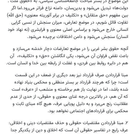
این موضوع در بستر مباحث جامعه‌شناسی سیاسی، به «حقوق ملت ـ
دولت‌ها» تبدیل می‌شود و بدین‌سان، دامنه نزاع فراتر می‌رود.اما اگر
بین مفهوم «حق متقابل» و «تکلیف در برابر آتوریته معنوی» (حق الله)
تفاوت قائل شویم، در موضع تعارض، میزان سنجش از نسبی گرایی
انسانی خارج می‌شود و براساس اصلی معنوی و فرابشری (نه نهاد خود
انسان) سنجش می‌شود و دامن اختلافات برچیده می‌شود.
آنچه حقوق بشر غربی را در موضع تعارضات دچار خدشه می‌سازد و
باعث نقض فراوان آن می‌شود، یکی انگاشتن «حق» و «تکلیف»، آن
هم در دایره روابط بین فردی، و غفلت از رابطه بین خدا و انسان است.
مبنا قراردادن صرف قرارداد نیز بعد دیگری از ضعف در این قسمت
است؛ چرا که هرچند قرارداد بر بستر منطقی و محکمی بنیاد نهاده
شده باشد، اما در نهایت باز هم برخاسته و منشعب از «عرف» است
که آن هم، در بالاترین درجه غنای معنوی و حقوقی، از حدی از عدم
عقلانیت رنج می‌برد و به دلیل پویایی عرف، هیچ گاه مبنای ثابت و
محکمی برای قراردادهای اجتماعی نخواهد بود.
۲ـ مبنا قراردادن مقتضیات حقوقی و حذف مقتضیات دینی و اخلاقی:
عرف رایج در تفاسیر حقوقی آن است که اخلاق و دین از یکدیگر جدا