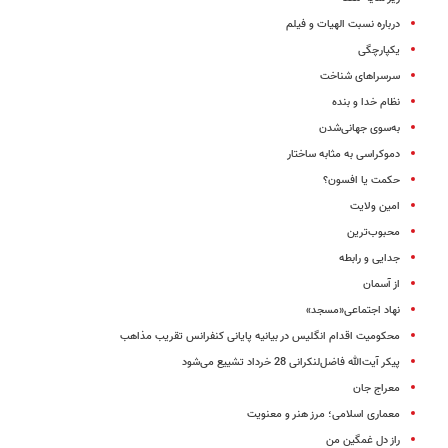
درباره نسبت الهیات و فیلم
یکپارچگی
سرسراهای شناخت
نظام خدا و بنده
به‌سوی جهانی‌شدن
دموکراسی به مثابه ساختار
حکمت یا افسون؟
امین ولایت
محبوب‌ترین
جدایی و رابطه
از ‌آسمان
نهاد اجتماعی«مسجد»
محکومیت اقدام انگلیس در بیانیه پایانی کنفرانس تقریب مذاهب
پیکر آیت‌الله فاضل‌لنکرانی 28 خرداد تشییع می‌شود
معراج جان
معماری اسلامی؛ مرز هنر و معنویت
راز دل‌ غمگین‌ من‌