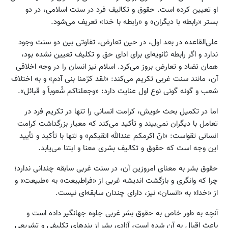
او تعیین کرده است. حقوق و تکالیف فرد در سنت اسلامی، در دو
بستر «رابطه با دیگران» و «رابطه با خدا» تعریف می‌شود.
علی‌القاعده در بعد اول، در حین تعارض، تفاوتی بین دو سنت وجود
ندارد و اگر رابطه ثانویه‌ای برای ادای حق و تکلیف تعیین نشده بود،
همان تضاد و تعارض بروز می‌کرد. اسلام نیز انسان را در وجه اخلاقی
آن، مانند سنت غربی تکریم می‌کند: «لقد کرّمنا بنی آدم» و به اختلاف
شعب و گونه گونی نوع اول عنایت دارد: «وجعلناکم شُعوباً و قبائل».
اما در تکمیل بحث خویش، کرامت انسانی را تنها در تکریم فرد در
تعامل با دیگران نمی‌بیند و تأکید می‌کند که معیار بزرگداشت کرامت
انسانی تقواست: «انّ اکرمکم عندالله اتقیکم» و تنها با تأکید و تأیید
این وجه است که حقوق و تکالیف بشری معنا و ابتنا می‌یابد.
حقوق بشر به معنای امروزین آن، در سنت غربی سابقه چندانی ندارد؛
چرا که وانگری و بازگشت اندیشه غربی از «فراطبیعت» به «طبیعت» و
از «خدا» به «انسان» نیز، دارای چندان سابقه‌ای نیست.
آنچه به طور خاص به حقوق بشر غربی جلوه جهانگیر داده است و
باعث اقبال به آن شده است، آزادی بشر از بندهای تکلیفی و تشریعی