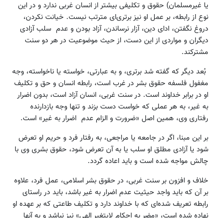
یا غیرمسلمان) حقوق و تکلیفی بیشتر از انسان غربی ندارد و در این
نوع از رابطه، بر عمل او نیز برتری‌ای مترتب نیست. خیانت نکردن،
دروغ نگفتن، ادای دین، آزار نرساندن، آزاد بودن و عدم سلب آزادی
دیگران و مواردی از این دست، از حیث موضوعیت در هر دو سنت
مشترکند.
بُعد دیگر که گفته شد برتری، و به عبارتی، خواسته یا ناخواسته، وجه
مغفول فلسفه حقوق بشر در غرب است، رابطه انسان و حق و تکلیف
او در برابر خداوند است. در سنت غربی، انسان آزاد است، بدون اضرار
به غیر، به هر عملی که خواست دست بزند و تنها وجه بازدارنده
رفتاری وی، همین اصل «ضرورت و الزام عدم اضرار به غیر» است.
بر این مبنا، اگر در جامعه یا مراجعی، به رفتار فرد و حریم او تعرض
شود یا آزادی مطلق او سلب یا به آن تعرض شود، حقوق بشری وی با
چالش مواجه شده است و باید اعاده گردد.
خلاف و افزون بر سنت غربی، در حقوق بشر اسلامی، عمل فرد، علاوه
بر آن که باید واجد حیثیت عدم اضرار به غیر باشد، باید در راستای
رابطه تعریف شده‌ای که با خداوند دارد و تکلیف طاعتی که بر عهده او
نهاده شده است، «مضر به احکام لایتغیر الهی» نیز نباشد و به آنها