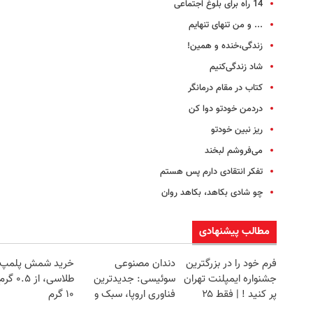
14 راه برای بلوغ اجتماعی
... و من تنهای تنهایم
زندگی،خنده و همین!
شاد زندگی‌کنیم
کتاب در مقام درمانگر
دردمن خودتو دوا کن
ریز نبین خودتو
می‌فروشم لبخند
تفکر انتقادی دارم پس هستم
چو شادی بکاهد، بکاهد روان
مطالب پیشنهادی
فرم خود را در بزرگترین
دندان مصنوعی
خرید شمش پلمپ
جشنواره ایمپلنت تهران
سوئیسی: جدیدترین
طلاسی، از ۰.۵
پر کنید ! | فقط ۲۵
فناوری اروپا، سبک و
۱۰ گرم
میلیون
مقاوم | پرداخت قسطی