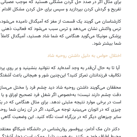
برای مثال اگر در صدد حل کردن مشکلی هستید که موجب عصبانی شد
تفریح و گردش کردن بپردازید و سپس برای حل کردن مشکل اقدام ک
کارشناسان می گویند یک قسمت از مغز که آمیگدال نامیده می‌شود، ت
ترس واکنش نشان می‌دهد و ترس سبب می‌شود که فعالیت ذهنی فرد 
پزشکی مونیکا می‌گوید هنگامی که شما شاد هستید، آمیگدال کاملاً
شما بیشتر شود.
اختلال حواس به دلیل داشتن روحیه شاد
آیا تا به حال آن‌قدر به وجد آمده‌اید که نتوانید بنشینید و بر رو
تکالیف فرزندانتان تمرکز کنید؟ این‌چنین شور و هیجانی باعث آشفت
محققان می‌گویند داشتن روحیه شاد دید چشم فرد را مختل می‌سازد و 
دقت چشم دارند نیست؛ به‌خصوص اگر شغل فرد تصحیح اوراق و یا ش
است در برخی موارد نتیجه مثبتی ندهد. برای مثال هنگامی که در یک
چیزی که در اتوبان می‌بینید توجه می‌کنید، اگر در آن زمان شما رو
سایر چیزهای دیگر که در بزرگراه است نگاه کنید. این وضعیت گاهی
دکتر دان مک آدامز، پروفسور روان‌شناس در دانشگاه شیکاگو معتقد 
محیط اطراف خود می‌کنند. به همین دلیل ممکن است دچار آشفتگی 