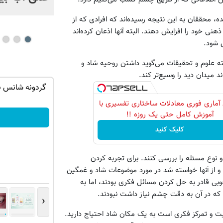
محققان به این نتیجه رسیده‌اند که افرادی که از
هنی خود را افزایش دهند. البته آنها اذعان کرده‌اند
 شود.
سته علوم و تحقیقات می‌گوید داشتن روحیه شاد و
د میدان دید را وسیع‌تر کند.
ه ایمپلنت
گردونه شانس بدون پوچ از PS5 تا آیفون17
و بیت کوین 🔥
آماری فوری معادلات ساختاری تفسیری با
آموزش کامل حتی یک روزه !!
بچرخونش
کلیک کنید
نوع مسئله را بررسی کنند. برای تجربه کردن
از آنها خواسته شد در مورد موضوعات شاد و غمگین
وبی قادر به حل کردن مسائل فکری بودند، اما به
 که در آن به دقت چشم نیاز داشت نبودند.
‹
یت و تمرکز فکری است به یک مکان شاد احتیاج دارید.