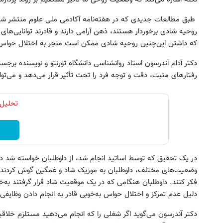
طبق مطالعات جدیدی که در هفته‌نامه آکادمی ملی علوم منتشر شده، 
روحیه شادی برخوردار هستند، ذهن آرامی دارند و قادرند توانایی‌های ذ
که داشتن این‌چنین روحیه شادی ممکن است منجر به اختلال حواس
دکتر آدام آندرسون استاد روانشناسی دانشگاه تورنتو و نویسنده برج
رفتارهای مثبت، دقت و توجه فرد را تحت تأثیر قرار می‌دهد و می‌توان
ای پت، تشویقی، اسباب‌بازی و لوازم
فرم خود را در بزرگترین جشنوار
بهداشتی را با تخفیف تهیه کنید
تهران پر کنید ! | فقط ۲۵ میلیون
تحلیل 
مشاهده محصولات
رزرورایگان نوبت
در یک تحقیق که توسط اساتید انجام شد، از داوطلبان خواسته شد دو 
وضعیت‌های مختلف، داوطلبان به موزیک شاد و غمگین گوش کردند و 
فکر کنند. داوطلبان هنگامی که در یک موقعیت شاد قرار گرفتند به‌خ
دلیل عدم تمرکز و اختلال حواس به‌خوبی قادر به انجام دادن وظایفی
دکتر آندرسون می‌گوید اگر شغلی را که انجام می‌دهید مستلزم خلاق