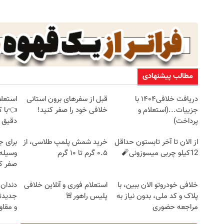
مطالب پیشنهادی
دریافت خلافی۱۴۰۴ با
قبل از سفرهای برون استانی
استعلا
جزییات...(استعلام و
خلافی خود را صفر کنید!
👈با ک
پرداخت)
دقیق 
از الان تا آخر تابستون حداقل
خرید شمش پلمپ طلاسی، از
برای ج
12کیلو چربی میسوزونی🧨
۰.۵ گرم تا ۱۰ گرم
وسیله 
صفر کن
خلافی خودروتو الان ببین، با
استعلام فوری و آنلاین خلافی
دندان
پلاک و کد ملی، بدون نیاز به
پلیس راهور🚨
جدیدتر
مراجعه حضوری
و مقا