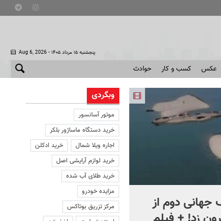
- پنجشنبه ۱۵ مرداد ۱۴۰۵
Aug 6, 2026
عکس
کسب و کار
حوادث
وبگردی
موتور آسانسور
خرید دستگاه ماساژور بلکر
اجاره ویلا شمال
خرید ادکلن
خرید لوازم آرایشی اصل
خرید طلای آب شده
مزایده خودرو
جهانی دوم از
افشای اطلاعات برای ترور
مرکز تزریق بوتاکس
ون زد! + فیلم
بارون ترامپ | ماجرای قرار