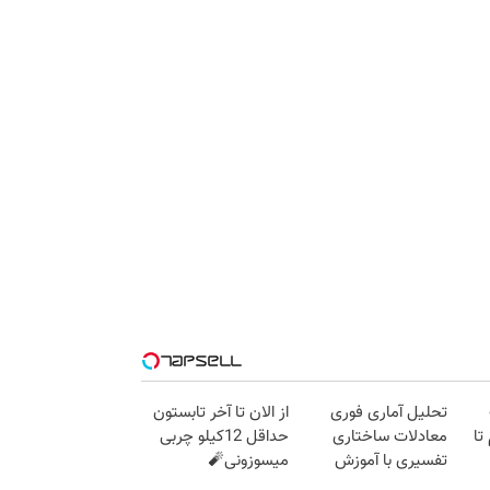
تحلیل آماری فوری
از الان تا آخر تابستون
 گرم تا
معادلات ساختاری
حداقل 12کیلو چربی
تفسیری با آموزش
میسوزونی🧨
کامل حتی یک روزه !!