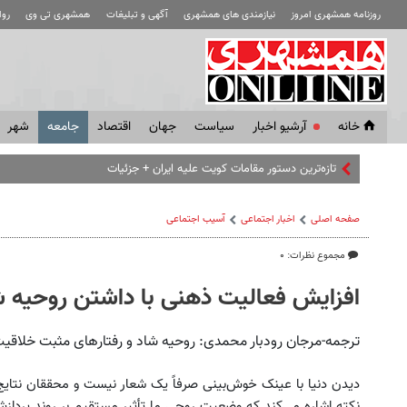
روزنامه همشهری امروز
نیازمندی های همشهری
آگهی و تبلیغات
همشهری تی وی
رو
خانه
آرشیو اخبار
سياست
جهان
اقتصاد
جامعه
شهر
تازه‌ترین دستور مقامات کویت علیه ایران + جزئیات
صفحه اصلی
اخبار اجتماعی
آسیب اجتماعی
مجموع نظرات: ۰
افزایش فعالیت ذهنی با داشتن روحیه ش
ترجمه-مرجان رودبار محمدی: روحیه شاد و رفتارهای مثبت خلاقیت
دیدن دنیا با عینک خوش‌بینی صرفاً یک شعار نیست و محققان نتایج فوق
نکته اشاره می‌کند که وضعیت روحی ما تأثیر مستقیم بر روند پردا