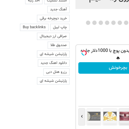
استند تسلیت
اخذ رتبه
عاشقانه با یک زن
آهنگ جدید
خرید دوچرخه برقی
چاپ لیبل
Buy backlinks
صرافی ارز دیجیتال
صندوق طلا
گردونه شانس بدون پوچ با 1000دلار جایزه
پارتیشن شیشه ای
🔥
دانلود اهنگ جدید
بچرخونش
رزرو هتل دبی
پارتیشن شیشه ای
›