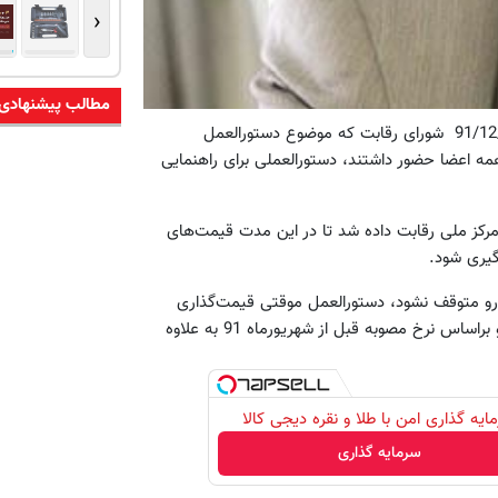
‹
مطالب پیشنهادی
در گفتگو با مهر درباره نتایج جلسه عصر یکشنبه 91/12/20 شورای رقابت که موضوع دستورالعمل
ه اعضا حضور داشتند، دستورالعملی برای راهنمایی
فرصت 21 روزه کاری به مرکز ملی رقابت داده شد تا در این مدت قیمت‌های
گیری شود.
درو متوقف نشود، دستورالعمل موقتی قیمت‌گذاری
خودرو به تصویب رسید. برهمین اساس، مقرر شد فعلا قیمت خودرو براساس نرخ مصوبه قبل از شهریورماه 91 به علاوه
ایه گذاری امن با طلا و نقره دیجی کالا
سرمایه گذاری