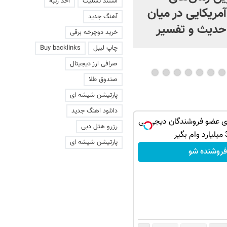
استند تسلیت
اخذ رتبه
مریکایی در میان
چیست؟ | ویدئو
آهنگ جدید
حدیث و تفسیر
خرید دوچرخه برقی
چاپ لیبل
Buy backlinks
صرافی ارز دیجیتال
صندوق طلا
پارتیشن شیشه ای
دانلود اهنگ جدید
ری عضو فروشندگان دیجی پی
رزرو هتل دبی
پارتیشن شیشه ای
فروشنده شو