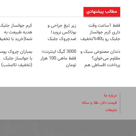
مطالب پیشنهادی
فقط 1ساعت وقت
زیر تیغ جراحی و
کرم جوانساز جلبک
داری کرم جوانساز
بوتاکس نروید!
هدیه طبیعت به
جلبک رو با40%تخفیف
ضدچروک جلبک
شما(خرید با تخفی
بخری!
با40%تخفیف
ویژه)
دندان مصنوعی سبک و
3000 گیگ اینترنت؛
بمباران چروک پو
مقاوم می‌خوای؟
فقط ماهی 100 هزار
با جوانساز جلبک
پرداخت اقساطی هم
تومان
(تخفیف تاامشب)
داریم!😍 | 📍تهران
درباره ما
قیمت دلار، طلا و سکه
تبلیغات