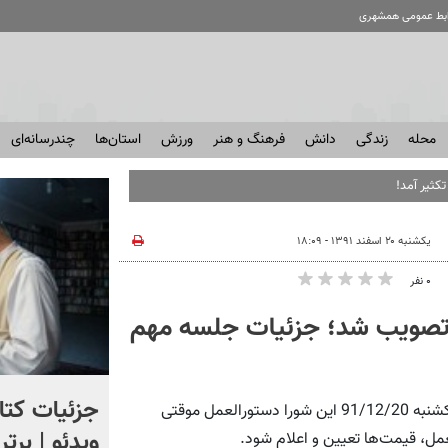
ابط عمومی همشهری
محله
زندگی
دانش
فرهنگ و هنر
ورزش
استان‌ها
چندرسانه‌ای
کثیر آمد!
یکشنبه ۲۰ اسفند ۱۳۹۱ - ۱۸:۰۹
۰ نفر
 تصویب شد؛ جزئیات جلسه مهم
انتشار تصاویر محرمانه از
جزئیات کتا
همشهری آنلاین: رئیس شورای رقابت اعلام کرد: در جلسه عصر یکشنبه 91/12/20 این شورا دستورالعمل موقتی
تعقیب یک ناشناس در آسمان
ویدئو | برت
مل، قیمت‌ها تعیین و اعلام شود.