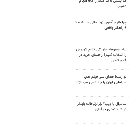
کد پستی تا ثنا کدام را کجا انجام
دهیم؟
چرا باتری آیفون زود خالی می شود؟
۹ راهکار واقعی
برای سفرهای طولانی کدام اتوبوس
را انتخاب کنیم؟ راهنمای خرید در
فلای تودی
لو رفت! فضای سبز فیلم های
سینمایی ایران را چه کسی میسازد؟
سانترال یا ویپ؟ راز ارتباطات پایدار
در شرکت‌های حرفه‌ای