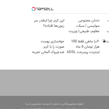
،
دندان مصنوعی
این کرم چرا اینقدر سر
سوئیسی | سبک،
زبون‌ها افتاده؟
ف
مقاوم، طبیعی! ویزیت
رایگان+پرداخت
ست💣
🎉با ماهی فقط 100
جوانسازی پوست
اقساطی😍
هزار تومان 6 ماه
صورت را با کرم
اینترنت پرسرعت ADSL
ضدچروک آلمانی تجربه
بگیر!!
کنید!
حقوق همشهری‌آنلاین متعلق به موسسه همشهری است