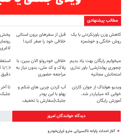
مطالب پیشنهادی
کاهش وزن باورنکردنی با یک
قبل از سفرهای برون استانی
روش خانگی و خوشمزه
خلافی خود را صفر کنید!
رونمای
لاغری
میخوایم رایگان بهت یاد بدیم
خلافی خودروتو الان ببین، با
استعلا
چجوری پولدارشی! باور نداری
پلاک و کد ملی، بدون نیاز به
👈با ک
امتحانش مجانیه
مراجعه حضوری
دقیق 
ویدیو هولناک از جوان کارتن
آب کردن چربی های شکم و
تا آخر
خوابی که میلیاردر شد.
پهلو با این پودر
جلبک7 کیلو لاغر شو!
آموزش رایگان
جلبک(سفارش با تخفیف
ویژه)
دیدگاه خوانندگان امروز
آغاز احداث پایانه تاکسیرانی مترو ایران‌خودرو