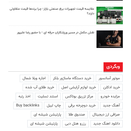
مقایسه قیمت تجهیزات برق صنعتی بازار؛ چرا برندها قیمت متفاوتی
دارند؟
نقش مکمل در مسیر ورزشکاران حرفه ای ؛ با حضور رضا علیپور
وبگردی
موتور آسانسور
خرید دستگاه ماساژور بلکر
اجاره ویلا شمال
خرید ادکلن
خرید لوازم آرایشی اصل
خرید طلای آب شده
مزایده خودرو
مرکز تزریق بوتاکس
استند تسلیت
اخذ رتبه
آهنگ جدید
خرید دوچرخه برقی
چاپ لیبل
Buy backlinks
صرافی ارز دیجیتال
صندوق طلا
پارتیشن شیشه ای
دانلود اهنگ جدید
رزرو هتل دبی
پارتیشن شیشه ای