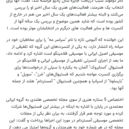
کالر دوموند سبب دریافت جایزه سال رادیو فرانسه شد، گفت: آنها برای
انتخاب یک هنرمند، فعالیت‌های هنری یک سال اخیر او را بررسی
می‌کنند و البته بیشتر فعالیت‌های یک سال اخیر من هم در خارج از
کشور بوده است که شاید همین موضوع و بررسی یک ساله آنها از
کنسرت ها و سایر فعالیت های دیگرم در انتخابشان موثر بوده است. ا
این خواننده که آلبومی تازه با نام "سراسر مه" را برای مخاطبان خود در
میانه راه انتشار دارد، به یکی از کنسرت‌های این گروه که تلفیقی از
موسیقی اصیل ایرانی با موسیقی فلامینگو است اشاره کرد و ادامه داد:
ما بعد از اجرای کنسرتی تلفیقی از موسیقی ایرانی و فلامینگو در
فستیوال "اسنابروک" آلمان به یکباره با سیلی از درخواست‌ها برای
برگزاری کنسرت مواجه شدیم که فستیوال‌های "خرز"، "سویل" و
"بارسلونا" از اسپانیا و همچنین فستیوال " آمستردام" هلند از جمله
آنها بود.
اختصاص 5 ستاره هنری از سوی مجله تخصصی هلندی به گروه ایرانی
معتمدی در پایان با اشاره به اینکه در بیشتر این فستیوال‌ها شرکت
کرده و مورد توجه هم قرار گرفتند، به بیان نظر یکی از مجلات
تخصصی موسیقی آمستردام در مورد این اجراها پرداخت و گفت: این
مجله که در هر شماره خود به هنرمندان و گروه‌ها امتیاز می دهد، از