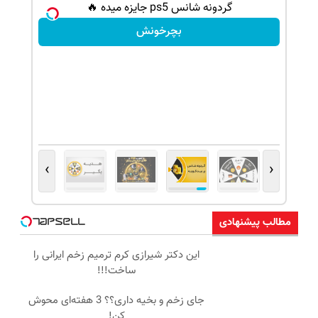
شانس بدون پوچ، از آیفون17تا PS5 و طلای
گردونه شانس ps5 جایزه میده 🔥
بچرخونش
›
‹
مطالب پیشنهادی
این دکتر شیرازی کرم ترمیم زخم ایرانی را
ساخت!!!
جای زخم و بخیه داری؟؟ 3 هفته‌ای محوش
کن!