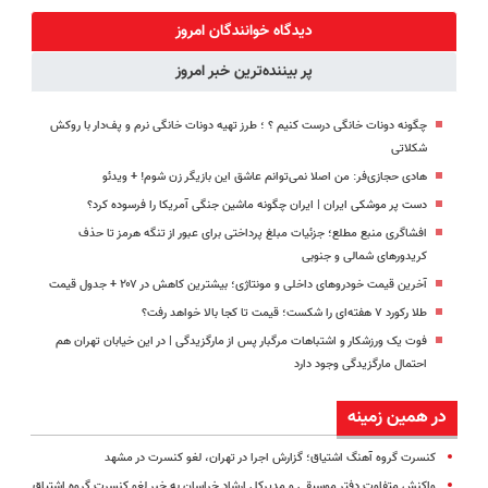
پک سفید
کنید!
کن!
کمردرد بدون
کننده خانگی
(پرسش‌نامه)
قرص
دیدگاه خوانندگان امروز
(پرسشنامه)
پر بیننده‌ترین خبر امروز
چگونه دونات خانگی درست کنیم ؟ ؛ طرز تهیه دونات خانگی نرم و پف‌دار با روکش
شکلاتی
هادی حجازی‌فر: من اصلا نمی‌توانم عاشق این بازیگر زن شوم! + ویدئو
دست پر موشکی ایران | ایران چگونه ماشین جنگی آمریکا را فرسوده کرد؟
افشاگری منبع مطلع؛ جزئیات مبلغ پرداختی برای عبور از تنگه هرمز تا حذف
کریدورهای شمالی و جنوبی
آخرین قیمت خودروهای داخلی و مونتاژی؛‌ بیشترین کاهش در ۲۰۷ + جدول قیمت
طلا رکورد ۷ هفته‌ای را شکست؛ قیمت تا کجا بالا خواهد رفت؟
فوت یک ورزشکار و اشتباهات مرگبار پس از مارگزیدگی | در این خیابان تهران هم
احتمال مارگزیدگی وجود دارد
در همین زمینه
کنسرت گروه آهنگ اشتیاق؛ گزارش اجرا در تهران، لغو کنسرت در مشهد
واکنش متفاوت دفتر موسیقی و مدیرکل ارشاد خراسان به خبر لغو کنسرت گروه اشتیاق