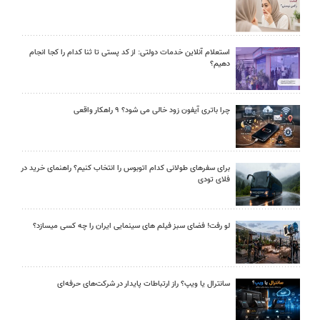
استعلام آنلاین خدمات دولتی: از کد پستی تا ثنا کدام را کجا انجام
دهیم؟
چرا باتری آیفون زود خالی می شود؟ ۹ راهکار واقعی
برای سفرهای طولانی کدام اتوبوس را انتخاب کنیم؟ راهنمای خرید در
فلای تودی
لو رفت! فضای سبز فیلم های سینمایی ایران را چه کسی میسازد؟
سانترال یا ویپ؟ راز ارتباطات پایدار در شرکت‌های حرفه‌ای