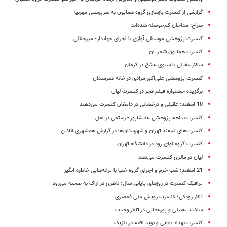
گزارشی از کنسرت بازسازی گروه همایون به سرپرستی مهرنیا
سراج: مداحان کم‌حوصله شده‌اند
کنسرت پژوهشی موسیقی آوازی با اجرای جهاندار- میرجلالی
کنسرت همایون شجریان
سالار عقیلی با سبوی عشق در کرمان
کنسرت پژوهشی علی‌اکبر مرادی در خانه هنرمندان
برگزیده جشنواره فیلم فجر در کنسرت لیان
10 اسفند؛ عقیلی و درخشانی در دامغان کنسرت می‌دهند
کنسرت بداهه پژوهشی علیشاپور - رستمی در آمل
کنسرت‌های اسفند تهران و شهرستان‌ها در گزارش همشهری آنلاین
کنسرت گروه آوای رود در دانشگاه تهران
لیان در مالزی کنسرت می‌دهد
21 اسفند؛ شب خرم و اجرای گروه خنیا با ترانه‌هایی خاطره انگیز
ترافیک کنسرت در روزهای پایانی سال؛ ناظری در اراک به صحنه می‌رود
تالار رودکی؛ کنسرت رویش علی قمصری
ساکت، عقیلی و پورعطایی در تالار وحدت
کنسرت بهداد بابایی و نوید افقه در بلژیک