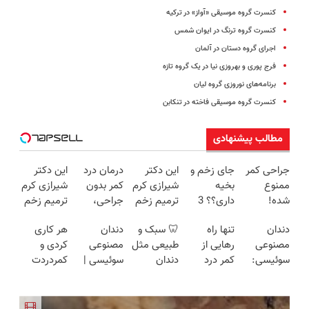
کنسرت گروه موسیقی «آواز» در ترکیه
کنسرت گروه ترنگ در ایوان شمس
اجرای گروه دستان در آلمان
فرج پوری و بهروزی نیا در یک گروه تازه
برنامه‌های نوروزی گروه لیان
کنسرت گروه موسیقی فاخته در تنکابن
مطالب پیشنهادی
جراحی کمر
جای زخم و
این دکتر
درمان درد
این دکتر
ممنوع
بخیه
شیرازی کرم
کمر بدون
شیرازی کرم
شده!
داری؟؟ 3
ترمیم زخم
جراحی،
ترمیم زخم
میخوای
هفته‌ای
ایرانی را
تزریق ◀
ایرانی را
دندان
تنها راه
🦷 سبک و
دندان
هر کاری
کمرت رو در
محوش کن!
ساخت!!!
پرسش‌نامه
ساخت!!!
مصنوعی
رهایی از
طبیعی مثل
مصنوعی
کردی و
منزل درمان
رو پر کن ▶
سوئیسی:
کمر درد
دندان
سوئیسی |
کمردردت
کنی؟
جدیدترین
بدون نیاز به
خودت!
سبک،
درمان نشد؟
((پرسش‌نامه))
فناوری
دارو!
نصب آسان
مقاوم،
پر کردن
اروپا، سبک
(◂پرسش‌نامه)
و پرداخت
طبیعی!
پرسشنامه و