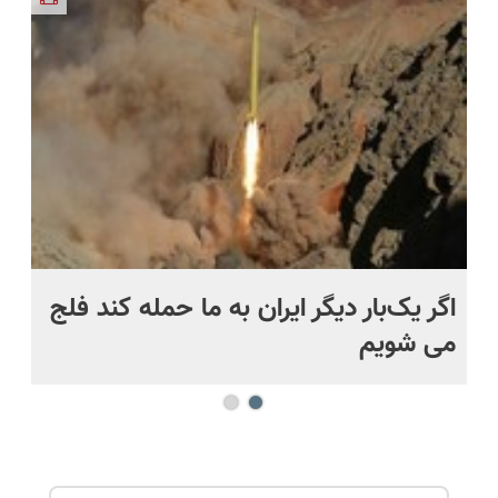
و مقاوم |
اقساطی 💳
ویزیت
دریافت راه
پرداخت
📍 تهران
رایگان+پرداخت
حل
قسطی
اقساطی😍
اگر یک‌بار دیگر ایران به ما حمله کند فلج
کش
می شویم
بی