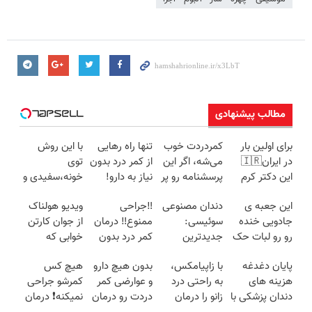
مطالب پیشنهادی
برای اولین بار
کمردردت خوب
تنها راه رهایی
با این روش
در ایران🇮🇷
می‌شه، اگر این
از کمر درد بدون
توی
این دکتر کرم
پرسشنامه رو پر
نیاز به دارو!
خونه،سفیدی و
ترمیم کننده 23
کنی!!
(◂پرسش‌نامه)
زیبایی دندوناتو
این جعبه ی
دندان مصنوعی
‼️جراحی
ویدیو هولناک
روزه ساخت!
برگردون
جادویی خنده
سوئیسی:
ممنوع‼️ درمان
از جوان کارتن
(40%off)
رو رو لبات حک
جدیدترین
کمر درد بدون
خوابی که
میکنه
فناوری اروپا،
جراحی و دوره
میلیاردر شد.
پایان دغدغه
با زاپیامکس،
بدون هیچ دارو
هیچ کس
خرید40%تخفیف
سبک و مقاوم |
نقاهت
آموزش رایگان
هزینه های
به راحتی درد
و عوارضی کمر
کمرشو جراحی
پرداخت قسطی
دندان پزشکی با
زانو را درمان
دردت رو درمان
نمیکنه❗ درمان