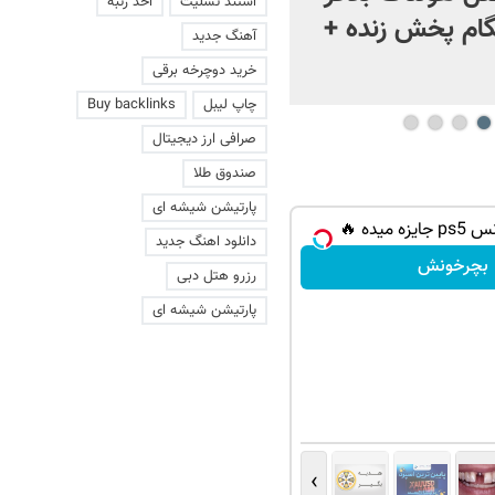
استند تسلیت
اخذ رتبه
ام پخش زنده +
آهنگ جدید
خرید دوچرخه برقی
چاپ لیبل
Buy backlinks
صرافی ارز دیجیتال
صندوق طلا
پارتیشن شیشه ای
 میده 🔥
دانلود اهنگ جدید
بچرخونش
رزرو هتل دبی
پارتیشن شیشه ای
›