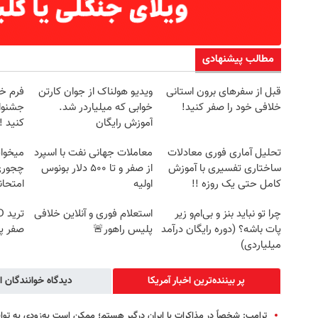
مطالب پیشنهادی
قبل از سفرهای برون استانی
ویدیو هولناک از جوان کارتن
فرم خو
خلافی خود را صفر کنید!
خوابی که میلیاردر شد.
جشنوار
آموزش رایگان
کنید ! | ف
تحلیل آماری فوری معادلات
معاملات جهانی نفت با اسپرد
میخوای
ساختاری تفسیری با آموزش
از صفر و تا ۵۰۰ دلار بونوس
چجوری 
کامل حتی یک روزه !!
اولیه
امتحا
چرا تو نباید بنز و بی‌ام‌و زیر
استعلام فوری و آنلاین خلافی
پات باشه؟ (دوره رایگان درآمد
پلیس راهور🚨
صفر پ
میلیاردی)
پر بیننده‌ترین اخبار آمریکا
دیدگاه خوانندگان ا
ترامپ: شخصاً در مذاکرات با ایران درگیر هستم؛ ممکن است به‌زودی به توا