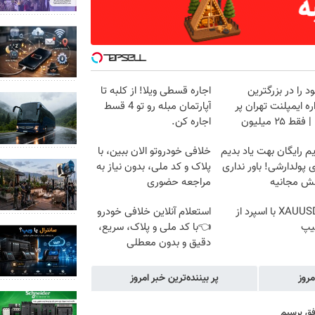
د را در بزرگترین
اجاره‌ قسطی ویلا! از کلبه تا
ه ایمپلنت تهران پر
آپارتمان مبله رو تو 4 قسط
قط ۲۵ میلیون
اجاره کن.
م رایگان بهت یاد بدیم
خلافی خودروتو الان ببین، با
پولدارشی! باور نداری
پلاک و کد ملی، بدون نیاز به
نش مجانیه
مراجعه حضوری
ترید XAUUSD با اسپرد از
استعلام آنلاین خلافی خودرو
یپ
👈با کد ملی و پلاک، سریع،
دقیق و بدون معطلی
مروز
پر بیننده‌ترین خبر امروز
فق برسیم