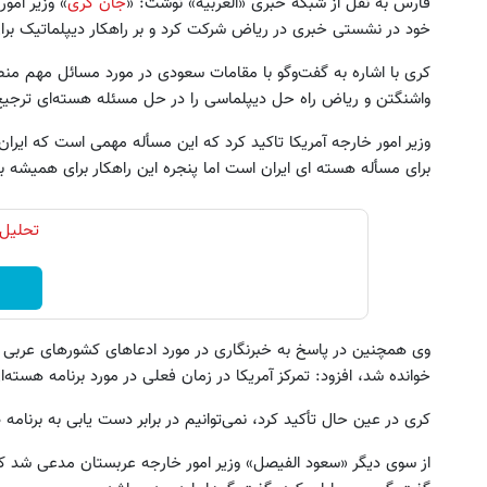
فارس به نقل از شبکه خبری «العربیه» نوشت: «
جان کری
» وزیر امو
خود در نشستی خبری در ریاض شرکت کرد و بر راهکار دیپلماتیک برای
کری با اشاره به گفت‌وگو با مقامات سعودی در مورد مسائل مهم منط
واشنگتن و ریاض راه حل دیپلماسی را در حل مسئله هسته‌ای ترجی
وزیر امور خارجه آمریکا تاکید کرد که این مسأله مهمی است که ایران ب
برای مسأله هسته ای ایران است اما پنجره این راهکار برای همیشه ب
۵۵٪ سود تتری در بین‌پین فعال شد!!
به بزرگترین جشنواره ایمپلنت 
تحلیل 
(فرصت محدود ثبت‌نام)
اومدید! | فقط ۲۵ میلیون !
مشاهده
رزرورایگان نوبت
وی همچنین در پاسخ به خبرنگاری در مورد ادعاهای کشورهای عربی در
خوانده شد، افزود: تمرکز آمریکا در زمان فعلی در مورد برنامه هسته‌ا
کری در عین حال تأکید کرد، نمی‌توانیم در برابر دست یابی به برنامه
از سوی دیگر «سعود الفیصل» وزیر امور خارجه عربستان مدعی شد که 