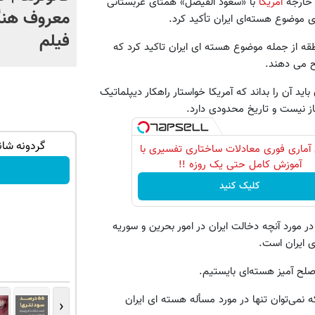
ر خارجه
آمریکا
با «سعود الفیصل» همتای عربستانی
معروف هنگ
 موضوع هسته‌ای ایران تأکید کرد.
فیلم
قه از جمله موضوع هسته ای ایران تاکید کرد که
ح می دهند.
اید آن را بداند که آمریکا خواستار راهکار دیپلماتیک
از نیست و تاریخ محدودی دارد.
تهران خوش
۵۰۰ دلار بونوس و اسپرد از صفر xauusd
گردونه شانس ps5 جایزه
آماری فوری معادلات ساختاری تفسیری با
فقط در کپیتال اکستند
آموزش کامل حتی یک روزه !!
کلیک کنید
ثبت نام کنید
 مورد آنچه دخالت ایران در امور بحرین و سوریه
ی ایران است.
 صلح آمیز هسته‌ای بایستیم.
نمی‌توان تنها در مورد مسأله هسته ای ایران
‹