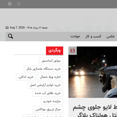
- جمعه ۱۶ مرداد ۱۴۰۵
Aug 7, 2026
عکس
کسب و کار
حوادث
وبگردی
موتور آسانسور
خرید دستگاه ماساژور بلکر
اجاره ویلا شمال
خرید ادکلن
خرید لوازم آرایشی اصل
خرید طلای آب شده
مزایده خودرو
 لایو جلوی چشم
صحنه ای نادر از حیات وح
مرکز تزریق بوتاکس
قتل هولناک بلاگر
ایران در سبلان + فیلم