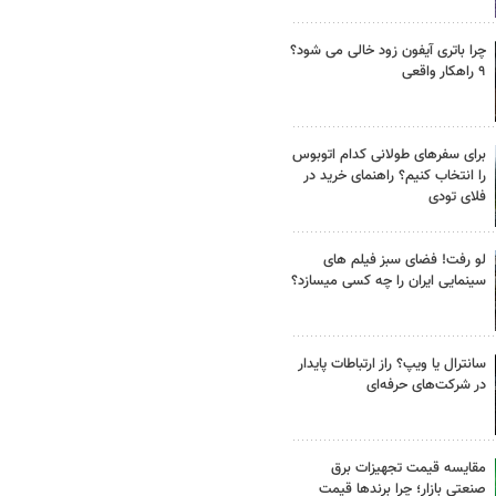
چرا باتری آیفون زود خالی می شود؟
۹ راهکار واقعی
برای سفرهای طولانی کدام اتوبوس
را انتخاب کنیم؟ راهنمای خرید در
فلای تودی
لو رفت! فضای سبز فیلم های
سینمایی ایران را چه کسی میسازد؟
سانترال یا ویپ؟ راز ارتباطات پایدار
در شرکت‌های حرفه‌ای
مقایسه قیمت تجهیزات برق
صنعتی بازار؛ چرا برندها قیمت