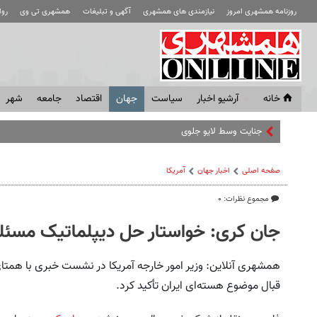
روزنامه همشهری امروز
نیازمندی های همشهری
آگهی و تبلیغات
همشهری تی وی
رو
خانه
آرشیو اخبار
سياست
جهان
اقتصاد
جامعه
شهر
جنایت وسط لایو جلوی چشم فالوئرها | قتل
صفحه اصلی
اخبار جهان
آمریکا
مجموع نظرات: ۰
جان کری: خواستار حل دیپلماتیک مسئله
همشهری آنلاین: وزیر امور خارجه آمریکا در نشست خبری با همتای
قبال موضوع هسته‌ای ایران تأکید کرد.