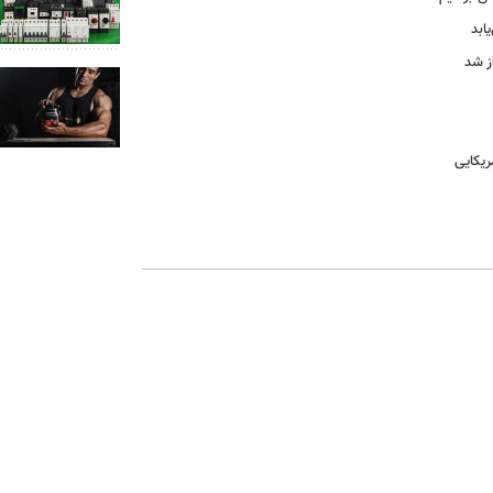
ابد
ز شد
یکایی