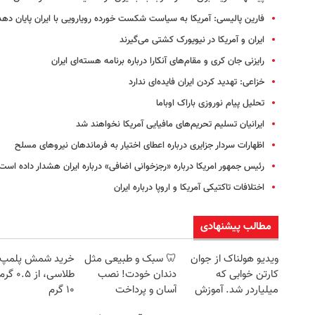
فارین پالیسی: آمریکا به سیاست شکست خورده رویارویی با ایران پایان دهد
ایران و آمریکا در نیویورک کشتی می‌گیرند
رایزنی جان کری و مقام‌های آنکارا درباره برنامه هسته‌ای ایران
خزاعی: تهدید کردن ایران فایده‌ای ندارد
تحلیل پیام نوروزی باراک اوباما
ایرانیان تسلیم تحریم‌های مافیایی آمریکا نخواهند شد
اظهارات سردار جزایری درباره اعطای اختیار به فرماندهان نیروهای مسلح
رئیس جمهور امریکا درباره «رجزخوانی اضافی» درباره ایران هشدار داده است
اختلافات تاکتیکی آمریکا و اروپا درباره ایران
مطالب پیشنهادی
ویدیو هولناک از جوان
🦷 سبک و طبیعی مثل
خرید شمش پلمپ
کارتن خوابی که
دندان خودت! نصب
طلاسی، از ۰.۵
میلیاردر شد. آموزش
آسان و پرداخت
۱۰ گرم
رایگان
اقساطی 💳 📍 تهران