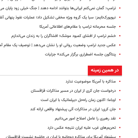
ترامپ: گمان نمی‌کنم ایرانی‌ها بتوانند ادامه دهند | جنگ خیلی زود پایان می‌ی
نیویورک‌تایمز: سیا یک گروه ویژه مخفی تشکیل داد؛ عملیات نفوذ پنهانی آغا
جلسه محرمانه ترامپ با مقام‌های اطلاعاتی آمریکا
خشم ترامپ از افشای کمبود موشک؛ افشاگران را به زندان می‌اندازم
عکس جدید ترامپ وضعیت روانی او را نشان می‌دهد | توصیف یک مقام آمر
پنتاگون جلسه اضطراری برگزار می‌کند+ جزئیات
در همین زمینه
مذاکره با آمریکا موضوعیت ندارد
درخواست جان کری از ایران در مسیر مذاکرات قزاقستان
اوباما: اکنون زمان راه‌حل دیپلماتیک با ایران است
جان کری: ایران در مذاکرات آتی پیشنهاد واقعی ارائه کند
نقد رهبری را عامل اصلاح امور می‌دانیم
تحریم‌های غرب علیه ایران نتیجه عکس دارد
پیشنهاد آمریکا برای مذاکره دوجانبه با ایران در حاشیه نشست قزاقستان