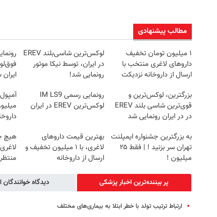
مطالب پیشنهادی
۱ میلیون تومان تخفیف
لوکس‌ترین شاسی‌بلند EREV
داروهای لاغری منتخب با
در ایران، توسط نیکا موتور
ارسال از داروخانه نزدیکت
رونمایی شد!
ایران 
بزرگترین، لوکس‌ترین و
رونمایی رسمی IM LS9
آمپول 
قوی‌ترین شاسی بلند EREV
لوکس‌ترین EREV در ایران
میلیون
در در ایران رونمایی شد
داروخا
به بزرگترین جشنواره ایمپلنت
بهترین قیمت داروهای
هیچ چ
تهران سر بزنید ! | فقط ۲۵
لاغری، با ۱ میلیون تخفیف و
لاغری
میلیون !
ارسال از داروخانه‌
منتظرت
پر بیننده‌ترین اخبار پزشکی
دیدگاه خوانندگان ا
ارتباط ترتیب تولد با خطر ابتلا به بیماری‌های مختلف