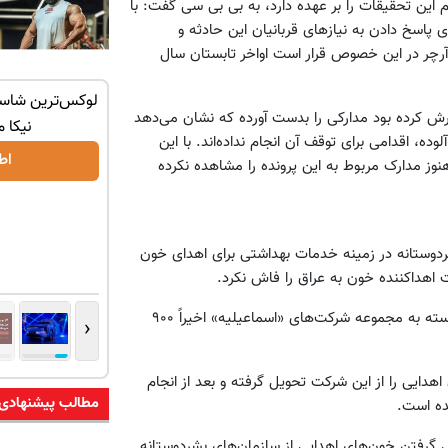
 این تحقیقات را بر عهده دارد، به بی بی سی گفت: با
 پاسخ دادن به نیازهای قربانیان این حادثه و
 آرچر در این خصوص قرار است اواخر تابستان سال
با یک برگ
رونمایی رسمی IM LS9 لوکس‌ترین EREV در
رش کرده بود مدارکی را بدست آورده که نشان می‌دهد
ایران
نیکا 
ده، اقدامی برای توقف آن انجام نداده‌اند. با این
اطلاعات بیشتر..
اط
هنوز مدارک مربوط به این پرونده را مشاهده نکرده
دوستانه در زمینه خدمات بهداشتی برای اهدای خون
رکت اهداکننده خون به عراق را فاش نکرد.
این وزارتخانه در بیانیه‌ای اعلام کرده بود که شرکت «الافق الزرق» وابسته به مجموعه شرکت‌های «اسماعیلیه» اخیراً ۹۰۰
‹
ه اداره بهداشت الانبار اخیراً ۹۰۰ کیسه خون اهدایی را از این شرکت تحویل گرفته و بعد از انجام
مطالب پیشنهادی
شده است.
ل گرفتن خون‌های اهدایی از سازمان‌های بشردوستانه