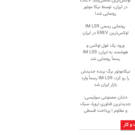
لوکس‌ترین شاسی‌بلند EREV
در ایران، توسط نیکا موتور
رونمایی شد!
رونمایی رسمی IM LS9
لوکس‌ترین EREV در ایران
ورود یک غول لوکس و
هوشمند به ایران، IM LS9
رسماً رونمایی شد
نیکاموتور برگ برنده جدیدش
را رو کرد، IM LS9 رسماً وارد
بازار ایران شد
دندان مصنوعی سوئیسی:
جدیدترین فناوری اروپا، سبک
و مقاوم | پرداخت قسطی
 و کار