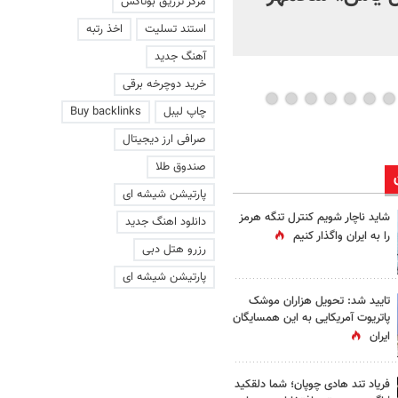
مرکز تزریق بوتاکس
استند تسلیت
اخذ رتبه
آهنگ جدید
خرید دوچرخه برقی
چاپ لیبل
Buy backlinks
صرافی ارز دیجیتال
صندوق طلا
پارتیشن شیشه ای
شاید ناچار شویم کنترل تنگه هرمز
دانلود اهنگ جدید
را به ایران واگذار کنیم
رزرو هتل دبی
پارتیشن شیشه ای
تایید شد: تحویل هزاران موشک
پاتریوت آمریکایی به این همسایگان
ایران
فریاد تند هادی چوپان؛‌ شما دلقکید