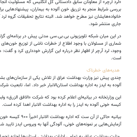
«لرد آرچر» از معاونان سابق دادستانی کل انگلیس که مسئولیت انجام
بررسی شرایط منجر به تزریق خون آلوده به بیماران، پیشنهادهایی برای
خانواده‌هایشان نیز مطرح خواهد شد. البته نتایج تحقیقات گروه لرد
جاری منتشر شود.
ترین، لوکس‌ترین و قوی‌ترین شاسی بلند
خرید اقساطی طلا و گوشی فقط 
در این میان شبکه تلویزیونی بی.بی.سی مدتی پیش در برنامه‌ای گزا
EREV در در ایران رونمایی شد
چک صیادی
شماری از مسئولان با وجود اطلاع از خطرات ناشی از توزیع خون‌های آلو
اطلاعات بیشتر..
درخواست اعتبار
وجود، لرد آرچر از اظهار نظر درباره این گزارش خودداری کرد و گفت: 
است.
هدیه‌های خطرناک
چندی پیش نیز وزارت بهداشت عراق از تلاش یکی از سازمان‌های بشر
آلوده به ایدز به اداره بهداشت استان‌الانبار خبر داد. اما، تابعیت ش
کیسه خونی آلوده به ایدز را به اداره بهداشت الانبار اهدا کرده است.
بیانیه حاکی از آن ست ک
آزمایش‌هایی بر نمونه‌های خونی، آلودگی آنها به ویروس ایدز تایید 
وزارت بهداشت عراق به تمامی ادارات بهداشتی استان‌ها اجازه تحوی