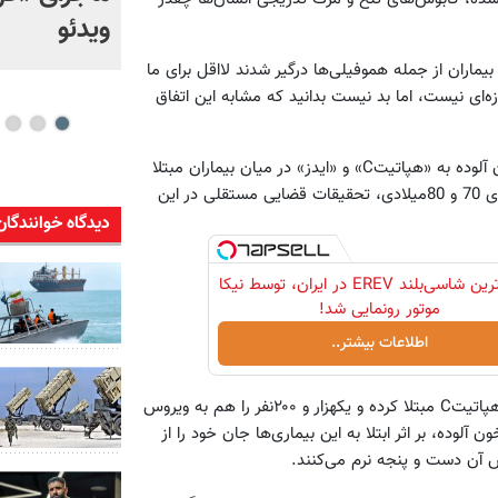
بالستیک ایران، چالش
ویدئو
راهبردی آمریکا شد
ماران از جمله هموفیلی‌ها درگیر شدند لااقل برای ما
‌ه‌ای نیست، اما بد نیست بدانید که مشابه این اتفاق
به عنوان مثال در انگلیس، با انتشار گزارش‌هایی مبنی بر توزیع خون آلوده به «هپاتیتC» و «ایدز» در میان بیماران مبتلا
به «هموفیلی» توسط نظام خدمات درمانی دولتی انگلیس در دهه‌های 70 و 80میلادی، تحقیقات قضایی مستقلی در این
دیدگاه خوانندگان
لوکس‌ترین شاسی‌بلند EREV در ایران، توسط نیکا
موتور رونمایی شد!
اطلاعات بیشتر..
توزیع خون آلوده در دوره زمانی مذکور 5هزار انگلیسی را به بیماری هپاتیتC مبتلا کرده و یکهزار و ۲۰۰نفر را هم به ویروس
نفر از قربانیان تزریق این خون آلوده، بر اثر ابتلا به این بیماری‌ها جان خود را از
ض آن دست و پنجه نرم می‌کنند.