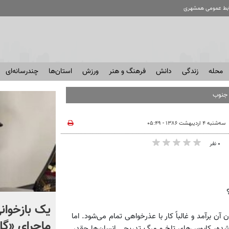
ابط عمومی همشهری
محله
زندگی
دانش
فرهنگ و هنر
ورزش
استان‌ها
چندرسانه‌ای
سه‌شنبه ۴ اردیبهشت ۱۳۸۶ - ۰۵:۴۹
۰ نفر
اعتراف اندیشکده آمریکایی
یک بازخوانی
ن برآمد و غالباً کار با عذرخواهی تمام می‌شود. اما
هادسون: موشک‌های
ماجرای «گ
اه شده، کابوس‌های تلخ و مرگ تدریجی انسان‌ها چقدر