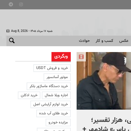
- شنبه ۱۷ مرداد ۱۴۰۵
Aug 8, 2026
عکس
کسب و کار
حوادث
وبگردی
خرید و فروش USDT
موتور آسانسور
خرید دستگاه ماساژور بلکر
اجاره ویلا شمال
خرید ادکلن
خرید لوازم آرایشی اصل
خرید طلای آب شده
، هزار تفسیر؛
ماجرای کنار گذاشتن سلاح
مزایده خودرو
ل یاس» شادمهر +
حماس چیست؟ + ویدئو