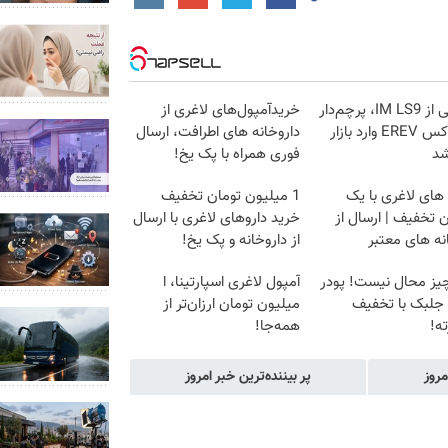
رونمایی از IM LS9، پرچم‌دار
خریدآمپول‌های لاغری از
فوق‌لوکس EREV وارد بازار
داروخانه های اطرافت، ارسال
شد
فوری همراه با پک یخ!
های لاغری با یک
1 میلیون تومان تخفیف
 تخفیف | ارسال از
خرید داروهای لاغری با ارسال
نه های معتبر
از داروخانه و پک یخ!
یز محال نیست! پودر
آمپول لاغری اسپارتینا، ا
 جلبک با تخفیف
میلیون تومان ارزان‌تر از
ه!
همه‌جا!
مروز
پر بیننده‌ترین خبر امروز