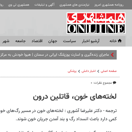
روزنامه همشهری امروز
نیازمندی های همشهری
آگهی و تبلیغات
همشهری تی وی
رو
خانه
آرشیو اخبار
سياست
جهان
اقتصاد
جامعه
شهر
ماجرای زنده‌گیری و اسارت یوزپلنگ ایرانی در سمنان | هیوا خودش به مرکز ت
صفحه اصلی
اخبار دانش
پزشکی
مجموع نظرات: ۰
لخته‌های خون، قاتلین درون
ترجمه - دکتر علیرضا آشوری : لخته‌های خون در مسیر رگ‌های خ
کمی دارد باعث انسداد رگ و بند آمدن جریان خون شوند.