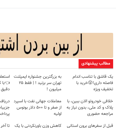
مطالب پیشنهادی
یک قاشق با تناسب اندام
به بزرگترین جشنواره ایمپلنت
استعلا
فاصله داری!😲خرید با
تهران سر بزنید ! | فقط ۲۵
👈با ک
تخفیف ویژه
میلیون !
دقیق 
خلافی خودروتو الان ببین، با
معاملات جهانی نفت با اسپرد
پلاک و کد ملی، بدون نیاز به
از صفر و تا ۵۰۰ دلار بونوس
جزییات
مراجعه حضوری
اولیه
پرداخ
قبل از سفرهای برون استانی
کاهش وزن باورنکردنی با یک
تا آخر