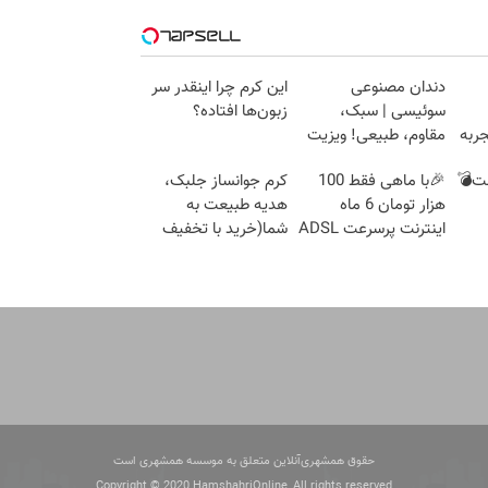
دندان مصنوعی
این کرم چرا اینقدر سر
سوئیسی | سبک،
زبون‌ها افتاده؟
ربه
مقاوم، طبیعی! ویزیت
رایگان+پرداخت
ست💣
🎉با ماهی فقط 100
کرم جوانساز جلبک،
اقساطی😍
هزار تومان 6 ماه
هدیه طبیعت به
اینترنت پرسرعت ADSL
شما(خرید با تخفیف
بگیر!!
ویژه)
حقوق همشهری‌آنلاین متعلق به موسسه همشهری است
Copyright © 2020 HamshahriOnline, All rights reserved