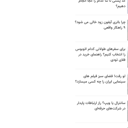
کد پستی تا ثنا کدام را کجا انجام
دهیم؟
چرا باتری آیفون زود خالی می شود؟
۹ راهکار واقعی
برای سفرهای طولانی کدام اتوبوس
را انتخاب کنیم؟ راهنمای خرید در
فلای تودی
لو رفت! فضای سبز فیلم های
سینمایی ایران را چه کسی میسازد؟
سانترال یا ویپ؟ راز ارتباطات پایدار
در شرکت‌های حرفه‌ای