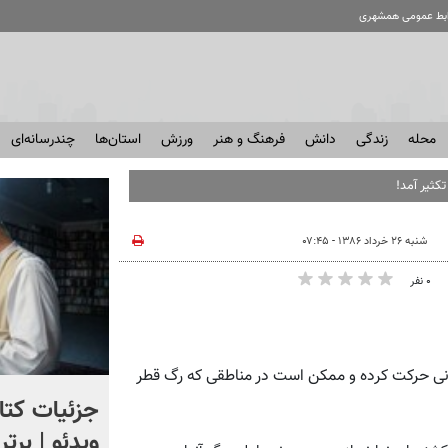
ابط عمومی همشهری
محله
زندگی
دانش
فرهنگ و هنر
ورزش
استان‌ها
چندرسانه‌ای
کثیر آمد!
شنبه ۲۶ خرداد ۱۳۸۶ - ۰۷:۴۵
۰ نفر
ونی حرکت کرده و ممکن است در مناطقی که رگ قطر
انتشار تصاویر محرمانه از
جزئیات کتا
تعقیب یک ناشناس در آسمان
ویدئو | برت