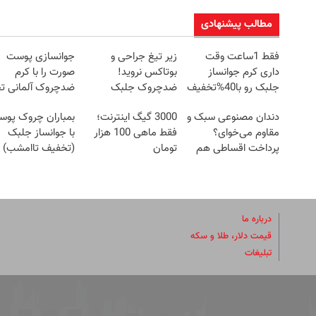
مطالب پیشنهادی
فقط 1ساعت وقت
زیر تیغ جراحی و
جوانسازی پوست
داری کرم جوانساز
بوتاکس نروید!
صورت را با کرم
جلبک رو با40%تخفیف
ضدچروک جلبک
ضدچروک آلمانی تج
بخری!
با40%تخفیف
کنید!
دندان مصنوعی سبک و
3000 گیگ اینترنت؛
بمباران چروک پو
مقاوم می‌خوای؟
فقط ماهی 100 هزار
با جوانساز جلبک
پرداخت اقساطی هم
تومان
(تخفیف تاامشب)
داریم!😍 | 📍تهران
درباره ما
قیمت دلار، طلا و سکه
تبلیغات