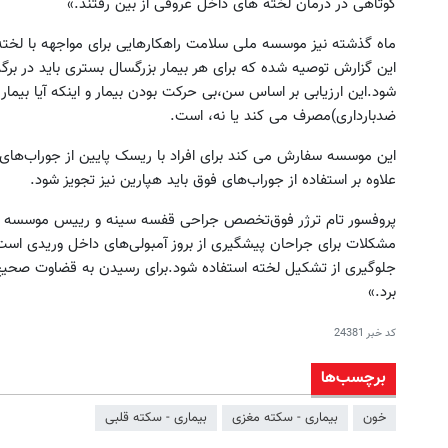
کوتاهی در درمان لخته های داخل عروقی از بین رفتند.»
ماه گذشته نیز موسسه ملی سلامت راهکارهایی برای مواجهه با لخته‌
این گزارش توصیه شده که برای هر بیمار بزرگسال بستری باید در برگ
شود.این ارزیابی بر اساس سن،بی حرکت بودن بیمار و اینکه آیا بیمار 
ضدبارداری)مصرف می کند یا نه، است.
این موسسه سفارش می کند برای افراد با ریسک پایین از جوراب‌های و
علاوه بر استفاده از جوراب‌های فوق باید هپارین نیز تجویز شود.
پروفسور تام ترژر فوق‌تخصص جراحی قفسه سینه و رییس موسسه مل
مشکلات برای جراحان پیشگیری از بروز آمبولی‌های داخل وریدی است.بر
جلوگیری از تشکیل لخته استفاده شود.برای رسیدن به قضاوت صحیح در
برد.»
کد خبر
24381
برچسب‌ها
خون
بیماری - سکته مغزی
بیماری - سکته قلبی