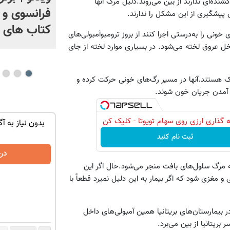
 بیمار که اغلب بیماری کشنده‌ای ندارند از بین می‌روند.دلیل مرگ آنها
+ فیلم
فرانسوی و آ
پیشگیری از این مشکل را ندارند.
کتاب های 
ونی را به‌درستی اجرا کنند از بروز ترومبوآمبولی‌های
خل عروق لخته می‌شود. در بسیاری موارد لخته از جای
ناک هستند.آنها در مسیر رگ‌های خونی حرکت کرده و
 آمدن جریان خون شوند.
 گذاری ارزی روی سهام تویوتا - کلیک کن
با یک برگ
ماشین کوییک گذاشتی برای فروش ؟ اینجا
بدون نیاز به آگ
سریع و راحت بفروش
ثبت نام کنید
درخواست فروش
در
ه مرگ سلول‌های بافت منجر می‌شود.حال اگر این
و مغزی شود که اگر بیمار به این دلیل نمیرد قطعاً با
رگ و میر بیماران در بیمارستان‌های بریتانیا همین آمبولی‌های داخل