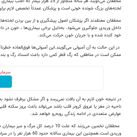
محققان می‌گویند هر ساله متجاوز از 25 هزار
لخته‌های بزرگ شونده خونی است و پزشکان عمدتاً تخصص لازم برای 
محققان معتقدند اگر پزشکان اصول پیشگیری و از بین بردن لخته‌های خ
داخل وریدی جلوگیری می‌شود. به‌دلیل برخی بیماری‌ها ، خون در دا
خود کنده شده و با جریان خون حرکت می‌کند.
در این حالت به آن آمبولی می‌گویند.این آمبولی‌ها فوق‌العاده خطر
ممکن است در مناطقی که رگ قطر کمی دارد باعث انسداد رگ و بند
سرمایه
 در چند ساعت و با یکبار مراجعه فروخته
خرید اقساطی طلا و گوشی فقط 
شد ✅
چک صیادی
درخواست فروش
درخواست اعتبار
در نتیجه خون لازم به آن بافت نمی‌رسد و اگر مشکل برطرف نشود ب
ناحیه در مغز یا عروق کرونر قلب باشد می‌تواند باعث بروز سکته قلبی 
عوارض متعددی در ادامه زندگی روبه‌رو خواهد شد.
محققان تخمین می‌زنند که علت 10 درصد کل م
وریدی است.همچنین این بیماری سالانه حدود 60 هزار نفر را در سراسر بریتانیا از بین می‌برد.