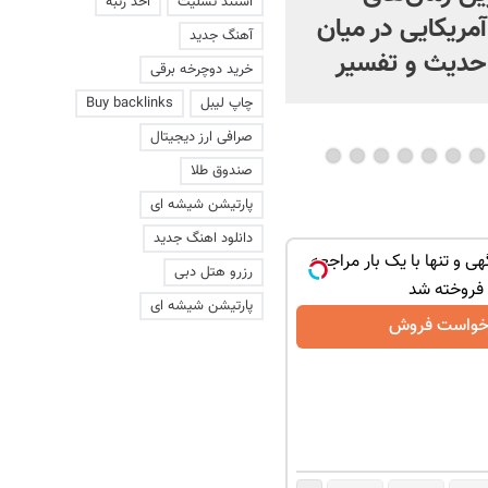
استند تسلیت
اخذ رتبه
مریکایی در میان
چیست؟ | ویدئو
آهنگ جدید
حدیث و تفسیر
خرید دوچرخه برقی
چاپ لیبل
Buy backlinks
صرافی ارز دیجیتال
صندوق طلا
پارتیشن شیشه ای
دانلود اهنگ جدید
هی و تنها با یک بار مراجعه
رزرو هتل دبی
فروخته شد
پارتیشن شیشه ای
خواست فروش