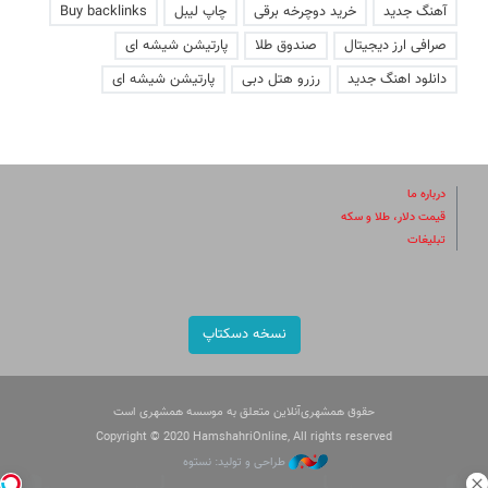
آهنگ جدید
خرید دوچرخه برقی
چاپ لیبل
Buy backlinks
صرافی ارز دیجیتال
صندوق طلا
پارتیشن شیشه ای
دانلود اهنگ جدید
رزرو هتل دبی
پارتیشن شیشه ای
درباره ما
قیمت دلار، طلا و سکه
تبلیغات
نسخه دسکتاپ
حقوق همشهری‌آنلاین متعلق به موسسه همشهری است
Copyright © 2020 HamshahriOnline, All rights reserved
طراحی و تولید: نستوه