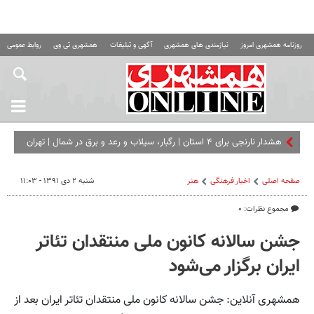
روزنامه همشهری امروز
نیازمندی های همشهری
آگهی و تبلیغات
همشهری تی وی
روابط عمومی ه
هشدار نارنجی برای ۴ استان | رگبار، سیلاب و رعد و برق در شمال | تهران
تا ۳۸ درجه گرم می‌ شود
صفحه اصلی
اخبار فرهنگی
هنر
شنبه ۲ دی ۱۳۹۱ - ۱۱:۰۳
مجموع نظرات: ۰
جشن سالانه کانون ملی منتقدان تئا‌تر
ایران برگزار می‌شود
همشهری آنلاین: جشن سالانه کانون ملی منتقدان تئا‌تر ایران بعد از