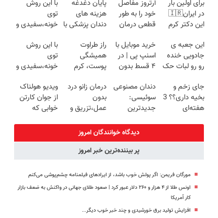
برای اولین بار
آرتروز مفاصل
پایان دغدغه
با این روش
در ایران🇮🇷
خود را به طور
هزینه های
توی
این دکتر کرم
قطعی درمان
دندان پزشکی با
خونه،سفیدی و
ترمیم کننده 23
کنید!
پک سفید
زیبایی دندوناتو
این جعبه ی
خرید موبایل با
راز طراوت
با این روش
روزه ساخت!
◗پرسش‌نامه◖
کننده خانگی
برگردون
جادویی خنده
اسنپ پی | در
همیشگی
توی
(40%off)
رو رو لبات حک
۴ قسط بدون
پوست، کرم
خونه،سفیدی و
میکنه
سود و کارمزد!
جوانساز جلبک
زیبایی دندوناتو
جای زخم و
دندان مصنوعی
درمان زانو درد
ویدیو هولناک
خرید40%تخفیف
با 45%تخفیف
برگردون(40%off)
بخیه داری؟؟ 3
سوئیسی:
بدون
از جوان کارتن
هفته‌ای
جدیدترین
عمل،تزریق و
خوابی که
محوش کن!
فناوری اروپا،
دارو
میلیاردر شد.
سبک و مقاوم |
(◂پرسش‌نامه)
آموزش رایگان
دیدگاه خوانندگان امروز
پرداخت قسطی
پر بیننده‌ترین خبر امروز
مورگان فریمن: اگر پولش خوب باشد، از ایرادهای فیلمنامه چشم‌پوشی می‌کنم
اونس طلا از ۴ هزار و ۲۶۰ دلار عبور کرد | صعود طلای جهانی در واکنش به ضعف بازار
کار آمریکا
افزایش تولید برق خورشیدی و چند خبر خوب دیگر...