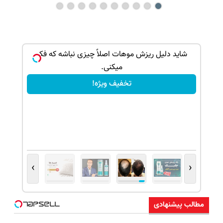
ک جهت
شاید دلیل ریزش موهات اصلاً چیزی نباشه که فکر
میکنی.
تخفیف ویژه!
›
‹
مطالب پیشنهادی