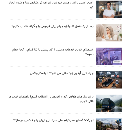
امین امینی با اندرز مسیر تازه‌ای برای آموزش شخصی‌سازی‌شده ایجاد
کرد
بعد از یک عمل ناموفق، جراح بینی ترمیمی را چگونه انتخاب کنیم؟
استعلام آنلاین خدمات دولتی: از کد پستی تا ثنا کدام را کجا انجام
دهیم؟
چرا باتری آیفون زود خالی می شود؟ ۹ راهکار واقعی
برای سفرهای طولانی کدام اتوبوس را انتخاب کنیم؟ راهنمای خرید در
فلای تودی
لو رفت! فضای سبز فیلم های سینمایی ایران را چه کسی میسازد؟