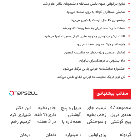
نتایج بازخوانی متون بخش مسابقه دانشجویان تئاتر اعلام شد
نمایش مسافران کوفه به روی صحنه می‌رود
چشمهایی که مال توست به دوبی می‌رود
هملت با یاد سمندریان به هما روستا تقدیم شد
50 نمایش در دومین یادواره هنری تجلی بصیرت اجرا می‌شوند
پابرهنه در پارک به روی صحنه می‌رود
نمایش مذهبی ویژه بانوان به مناسبت اربعین
ماه پیشونی در فرهنگسرای نیاوران
جشنواره نمایشنامه خوانی پارین برگزار می‌شود
کن لوچ در یک نمایشنامه‌ ایرانی ایفای نقش می‌کند
مطالب پیشنهادی
مجموعه 47
ترمیم جای
دریل و پیچ
جای بخیه
این دکتر
عددی دریل
زخم، بخیه
گوشتی
داری؟؟ فقط
شیرازی کرم
پیچ گوشتی
و سوختگی
همه‌کاره با
در 3 هفته
ترمیم زخم
شارژی
فقط در 3
گیربکس
ترمیمش
ایرانی را
گردونه
برای اولین
۱ میلیارد
دندان
درمان
(تخفیف به
هفته!!😍
هوشمند ⚙️
کن!😍
ساخت!!!