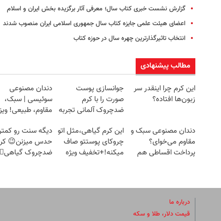
گزارش نشست خبری کتاب سال؛ معرفی آثار برگزیده بخش ایران و اسلام
اعضای هیئت علمی جایزه کتاب سال جمهوری اسلامی ایران منصوب شدند
انتخاب تاثیرگذارترین چهره سال در حوزه کتاب
مطالب پیشنهادی
این کرم چرا اینقدر سر
جوانسازی پوست
دندان مصنوعی
زبون‌ها افتاده؟
صورت را با کرم
سوئیسی | سبک،
ضدچروک آلمانی تجربه
مقاوم، طبیعی! وی
کنید!
رایگان+پرداخت
دندان مصنوعی سبک و
این کرم گیاهی،مثل اتو
دیگه سنت رو کمتر
اقساطی😍
مقاوم می‌خوای؟
چروکای پوستتو صاف
حدس میزنن😉 کر
پرداخت اقساطی هم
میکنه!+تخفیف ویژه
ضدچروک گیاهی👈
داریم!😍 | 📍تهران
45%تخفیف
درباره ما
قیمت دلار، طلا و سکه