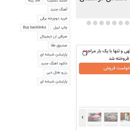
استند تسلیت
اخذ رتبه
+ فیلم
آهنگ جدید
خرید دوچرخه برقی
چاپ لیبل
Buy backlinks
صرافی ارز دیجیتال
صندوق طلا
هی و تنها با یک بار مراجعه
پارتیشن شیشه ای
فروخته شد
دانلود اهنگ جدید
خواست فروش
رزرو هتل دبی
پارتیشن شیشه ای
›