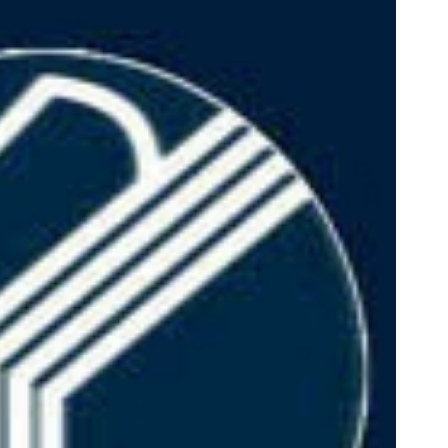
ین کوییک گذاشتی برای فروش ؟ اینجا
جای این پک تقویت موی جلبک 
سریع و راحت بفروش
خالیه!45%تخفیف
درخواست فروش
خرید محصول