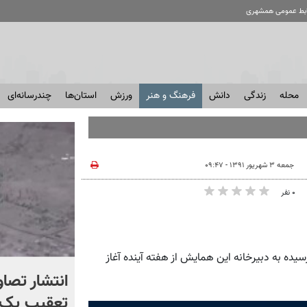
ابط عمومی همشهری
محله
زندگی
دانش
فرهنگ و هنر
ورزش
استان‌ها
چندرسانه‌ای
جمعه ۳ شهریور ۱۳۹۱ - ۰۹:۴۷
۰ نفر
ده به دبیرخانه این همایش از هفته آینده آغاز
چرا آمریکا از ایران شکست
انتشار تصاو
خورد؟ +ببینید | کتابی که
تعقیب یک 