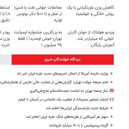
کاهش وزن باورنکردنی با یک
معاملات جهانی نفت با اسپرد
استعلا
روش خانگی و خوشمزه
از صفر و تا ۵۰۰ دلار بونوس
👈با ک
اولیه
دقیق 
ویدیو هولناک از جوان کارتن
به بزرگترین جشنواره ایمپلنت
پودر 
خوابی که میلیاردر شد.
تهران خوش اومدید! | فقط
آموزش رایگان
۲۵ میلیون !
خرید 
دیدگاه خوانندگان امروز
وزارت خارجه آمریکا از اعمال تحریم‌های جدید علیه ایران خبر داد
امام جمعه موقت تهران: گزارش‌هایی از حمایت مالی خارجی از هنجارشکنی‌ه
نماز جمعه تهران به امامت حجت‌الاسلام حاج‌علی‌اکبری
انتشار تصاویر محرمانه از تعقیب یک ناشناس در آسمان + فیلم
شرایط جدید بازنشستگی ایرانی‌ها اعلام شد
سهم هر آمریکایی از هزینه‌های جنگ علیه ایران اعلام شد
گزینه پرسپولیس را با ۷۰ میلیارد فروختند