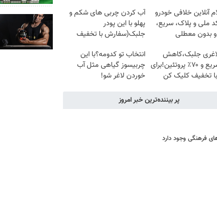
م آنلاین خلافی خودرو
آب کردن چربی های شکم و
د ملی و پلاک، سریع،
پهلو با این پودر
و بدون معطلی
جلبک(سفارش با تخفیف
ویژه)
لاغری جلبک،کاهش
انتخاب تو کدومه؟با این
وزن سریع و ۷۰٪ پروتئین!برای
چربیسوز گیاهی مثل آب
با تخفیف کلیک کن
خوردن لاغر شو!
خرید60%تخفیف
پر بیننده‌ترین خبر امروز
ای فرهنگی وجود دارد