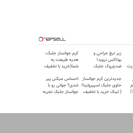
زیر تیغ جراحی و
کرم جوانساز جلبک،
بوتاکس نروید!
هدیه طبیعت به
زیت
ضدچروک جلبک
شما(خرید با تخفیف
با40%تخفیف
ویژه)
جدیدترین کرم جوانساز
احساس میکنی پیر
م
حاوی جلبک اسپیرولینا!
شدی؟ جوانی رو با
( لینک خرید با تخفیف
جوانساز جلبک تجربه
ویژه)
کن