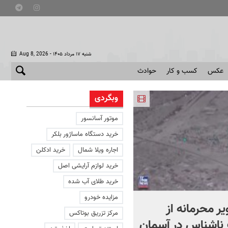
- شنبه ۱۷ مرداد ۱۴۰۵
Aug 8, 2026
عکس
کسب و کار
حوادث
وبگردی
موتور آسانسور
خرید دستگاه ماساژور بلکر
اجاره ویلا شمال
خرید ادکلن
خرید لوازم آرایشی اصل
خرید طلای آب شده
مزایده خودرو
یر محرمانه از
حمله خلبانان ایرانی به پایگا
مرکز تزریق بوتاکس
ناشناس در آسمان
آمریکا بدون استفاده از S