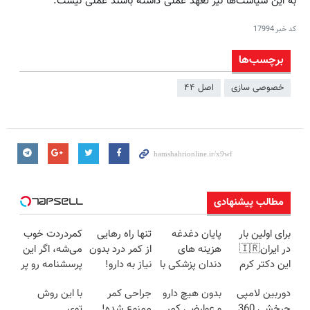
به این سیاست‌ها نیز تعهد عملی داشته باشند عملی نیست.
کد خبر
17994
برچسب‌ها
خصوصی‌ سازی
اصل ۴۴
مطالب پیشنهادی
برای اولین بار
پایان دغدغه
تنها راه رهایی
کمردردت خوب
در ایران🇮🇷
هزینه های
از کمر درد بدون
می‌شه، اگر این
این دکتر کرم
دندان پزشکی با
نیاز به دارو!
پرسشنامه رو پر
ترمیم کننده 23
پک سفید
(◂پرسش‌نامه)
کنی!!
دوربین لامپی
بدون هیچ دارو
جراحی کمر
با این روش
روزه ساخت!
کننده خانگی
چرخشی 360
و عوارضی کمر
ممنوع شده!
توی