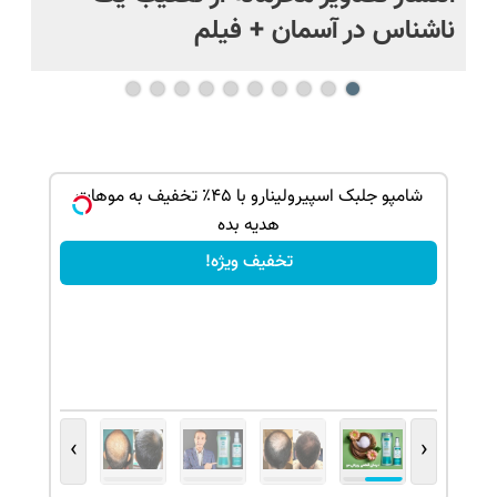
ناشناس در آسمان + فیلم
آمر
ک جهت
شامپو جلبک اسپیرولینارو با ۴۵٪ تخفیف به موهات
هدیه بده
تخفیف ویژه!
›
‹