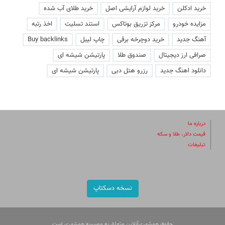
خرید ادکلن
خرید لوازم آرایشی اصل
خرید طلای آب شده
مزایده خودرو
مرکز تزریق بوتاکس
استند تسلیت
اخذ رتبه
آهنگ جدید
خرید دوچرخه برقی
چاپ لیبل
Buy backlinks
صرافی ارز دیجیتال
صندوق طلا
پارتیشن شیشه ای
دانلود اهنگ جدید
رزرو هتل دبی
پارتیشن شیشه ای
درباره ما
قیمت دلار، طلا و سکه
تبلیغات
نسخه دسکتاپ
حقوق همشهری‌آنلاین متعلق به موسسه همشهری است