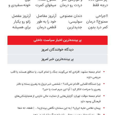
درجه فقط
دردت رو درمان
میخوای کمرت
خونه،سفیدی و
امروز حراج شد
کن!
رو در منزل
زیبایی دندوناتو
‼️جراحی
دندان مصنوعی
آرتروز مفاصل
آرتروز مفصل
🔥 پرداخت
(پرسش‌نامه)
درمان کنی؟
برگردون
ممنوع‼️ درمان
سوئیسی:
خود را به طور
زانو رو یکبار
درب منزل
((پرسش‌نامه))
(40%off)
کمر درد بدون
جدیدترین
قطعی درمان
برای همیشه
جراحی و دوره
فناوری اروپا،
کنید!
درمان کن!
نقاهت
سبک و مقاوم |
◗پرسش‌نامه◖
◗پرسش‌نامه◖
پر بیننده‌ترین اخبار سیاست داخلی
پرداخت قسطی
دیدگاه خوانندگان امروز
پر بیننده‌ترین خبر امروز
امام جمعه مشهد: افرادی که می‌گویند جنگ را تمام کنید، یا منافق هستند یا قلب
مریضی دارند
چرا دستگاه قضایی اقدام نمی‌کند؟ ؛ شخصی خبر دروغ به رهبری بسته و دفتر
رهبری با صراحت انکار کرد | آیا این جرم است یا خیر؟
امام جمعه موقت تهران: گزارش‌هایی از حمایت مالی خارجی از هنجارشکنی‌های
فرهنگی وجود دارد
پیمان نظامی علیه ایران؟ | به این سخنان نگاهی بیندازید!‌... | نقطه، ته خط!
وقتی پمپئو جواب حسن روحانی را درباره جنگ با ایران می‌دهد