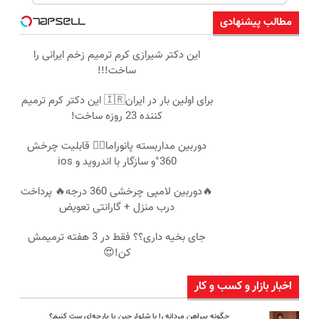
مطالب پیشنهادی
این دکتر شیرازی کرم ترمیم زخم ایرانی را
ساخت!!!
برای اولین بار در ایران🇮🇷 این دکتر کرم ترمیم
کننده 23 روزه ساخت!
دوربین مداربسته پانوراما👈🏻 قابلیت چرخش
360°و سازگار با اندروید و ios
🔥دوربین لامپی چرخشی 360 درجه🔥 پرداخت
درب منزل + گارانتی تعویض
جای بخیه داری؟؟ فقط در 3 هفته ترمیمش
کن!😍
اخبار بازار و کسب و کار
چگونه پیراهن مردانه را با شلوار جین یا پارچه‌ای ست کنیم؟