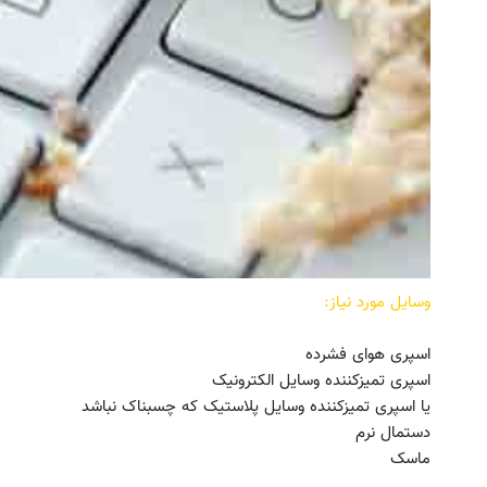
دریل شارژی با قدرت سوپرمن😉
به بزرگترین جشنواره ایمپلنت 
جموعه47عددی با گارانتی تعویض)
اومدید! | فقط ۲۵ میلیون !
ثبت سفارش!
رزرورایگان نوبت
وسایل مورد نیاز:
اسپری هوای فشرده
اسپری تمیزکننده وسایل الکترونیک
یا اسپری تمیزکننده وسایل پلاستیک که چسبناک نباشد
دستمال نرم
ماسک