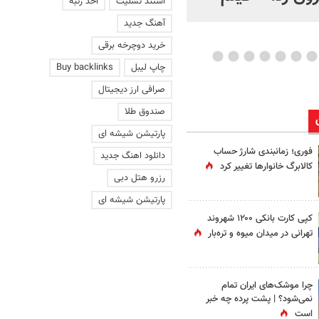
استند تسلیت
اخذ رتبه
عاشقانه با یک زن
آهنگ جدید
خرید دوچرخه برقی
چاپ لیبل
Buy backlinks
صرافی ارز دیجیتال
صندوق طلا
پارتیشن شیشه ای
فوری؛ زمانبندی‌ شارژ حساب
دانلود اهنگ جدید
کالابرگ خانوارها تغییر کرد
رزرو هتل دبی
پارتیشن شیشه ای
کپی کارت بانکی ۱۲۰۰ شهروند
تهرانی در میدان میوه و تره‌بار
چرا موشک‌های ایران تمام
نمی‌شود؟ | پشت پرده چه خبر
است