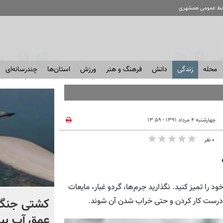
ابط عمومی همشهری
محله
زندگی
دانش
فرهنگ و هنر
ورزش
استان‌ها
چندرسانه‌ای
چهارشنبه ۴ مرداد ۱۳۹۱ - ۱۳:۵۹
۰ نفر
 را تمیز کنید. نگذارید جرم‌ها، گردو غبار، مایعات
برخورد تاریخی موشک فالکون
کشتی‌ جنگ 
ع درست کار کردن و حتی خراب شدن آن شوند.
۹ با ماه + فیلم
عمق آب بیر