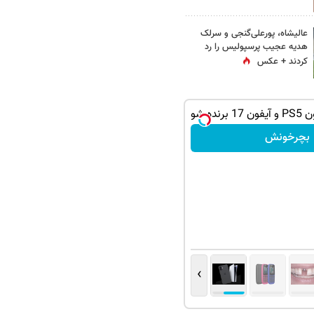
عالیشاه، پورعلی‌گنجی و سرلک
هدیه عجیب پرسپولیس را رد
کردند + عکس
ده شو
بچرخونش
›