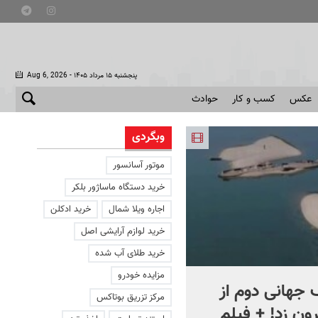
- پنجشنبه ۱۵ مرداد ۱۴۰۵
Aug 6, 2026
عکس
کسب و کار
حوادث
وبگردی
موتور آسانسور
خرید دستگاه ماساژور بلکر
اجاره ویلا شمال
خرید ادکلن
خرید لوازم آرایشی اصل
خرید طلای آب شده
مزایده خودرو
جهانی دوم از
افشای اطلاعات برای ترور
مرکز تزریق بوتاکس
ون زد! + فیلم
بارون ترامپ | ماجرای قرار