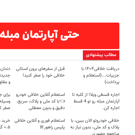
مطالب پیشنهادی
دریافت خلافی۱۴۰۴ با
قبل از سفرهای برون استانی
دندان
جزییات...(استعلام و
خلافی خود را صفر کنید!
جدیدتر
پرداخت)
و مقا
اجاره‌ قسطی ویلا! از کلبه تا
استعلام آنلاین خلافی خودرو
برای ج
آپارتمان مبله رو تو 4 قسط
👈با کد ملی و پلاک، سریع،
وسیله 
اجاره کن.
دقیق و بدون معطلی
صفر کن
خلافی خودروتو الان ببین، با
استعلام فوری و آنلاین خلافی
خرید 
پلاک و کد ملی، بدون نیاز به
پلیس راهور🚨
۰.۵ گرم تا ۱۰ گرم
مراجعه حضوری