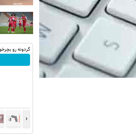
تهران خوش
🔥 گوشی موبایل نوکیا مدل nokia 105
گردونه رو بچرخون PS5 و آیفون 17 برن
رجیستر شده 🔥
سفارش بده!
‹