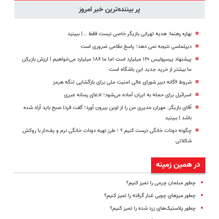
پر بیننده‌ترین خبر امروز
بهاره رهنما: هدیه تهرانی بازیگر خاصی نیست فقط ...|‌ ببینید
دیپلماسی نتیجه‌ نمی دهد؛ پاسخ نظامی ضروری است
پیشنهاد پرسپولیس ۱۲۰ میلیارد است اما ما ۱۸۶ میلیارد می‌خواهیم | ارزش بازیکن
ما بیشتر از خرید جدید این باشگاه است
شروط ۶گانه دبیر شورای عالی امنیت ملی برای بازگشایی تنگه هرمز
اسرائیل برای حمله به ایران آماده می‌شود؛ ادعای رسانه عبری
آقای بازیگر: مهران مدیری من را از اوین بیرون آورد؛ گفت فردا صبح باید آزاد شده
باشد | ببینید
چگونه دونات خانگی درست کنیم ؟ ؛ طرز تهیه دونات خانگی نرم و پف‌دار با روکش
شکلاتی
در همین زمینه
چطور مبلمان چرمی را تمیز کنیم؟
چطور میزهای چوبی غبار گرفته را تمیز کنیم؟
چطور پلاستیک‌های زرد شده را تمیز کنیم؟