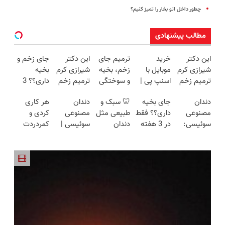
چطور داخل اتو بخار را تمیز کنیم؟
مطالب پیشنهادی
این دکتر
خرید
ترمیم جای
این دکتر
جای زخم و
شیرازی کرم
موبایل با
زخم، بخیه
شیرازی کرم
بخیه
ترمیم زخم
اسنپ پی |
و سوختگی
ترمیم زخم
داری؟؟ 3
ایرانی را
در ۴ قسط
فقط در 3
ایرانی را
هفته‌ای
دندان
جای بخیه
🦷 سبک و
دندان
هر کاری
ساخت!!!
بدون سود و
هفته!!😍
ساخت!!!
محوش کن!
مصنوعی
داری؟؟ فقط
طبیعی مثل
مصنوعی
کردی و
کارمزد!
سوئیسی:
در 3 هفته
دندان
سوئیسی |
کمردردت
جدیدترین
ترمیمش
خودت!
سبک،
درمان نشد؟
فناوری
کن!😍
نصب آسان
مقاوم،
پر کردن
اروپا، سبک
و پرداخت
طبیعی!
پرسشنامه و
و مقاوم |
اقساطی 💳
ویزیت
دریافت راه
پرداخت
📍 تهران
رایگان+پرداخت
حل
قسطی
اقساطی😍