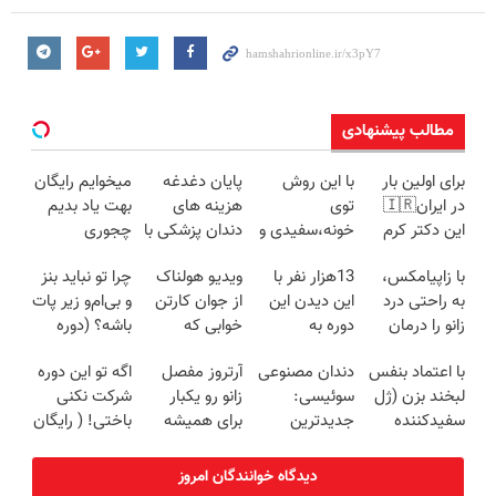
مطالب پیشنهادی
برای اولین بار
با این روش
پایان دغدغه
میخوایم رایگان
در ایران🇮🇷
توی
هزینه های
بهت یاد بدیم
این دکتر کرم
خونه،سفیدی و
دندان پزشکی با
چجوری
ترمیم کننده 23
زیبایی دندوناتو
پک سفید
پولدارشی! باور
با زاپیامکس،
13هزار نفر با
ویدیو هولناک
چرا تو نباید بنز
روزه ساخت!
برگردون
کننده خانگی
نداری امتحانش
به راحتی درد
این دیدن این
از جوان کارتن
و بی‌ام‌و زیر پات
(40%off)
مجانیه
زانو را درمان
دوره به
خوابی که
باشه؟ (دوره
کنید!
آرزوهاشون
میلیاردر شد.
رایگان درآمد
با اعتماد بنفس
دندان مصنوعی
آرتروز مفصل
اگه تو این دوره
رسیدن |
آموزش رایگان
میلیاردی)
لبخند بزن (ژل
سوئیسی:
زانو رو یکبار
شرکت نکنی
ثبت‌‌نام رایگان
سفیدکننده
جدیدترین
برای همیشه
باختی! ( رایگان
دندان40%تخفیف)
فناوری اروپا،
درمان کن!
آموزش ببین
سبک و مقاوم |
◗پرسش‌نامه◖
پولدار شی)
دیدگاه خوانندگان امروز
پرداخت قسطی