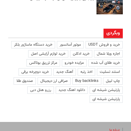
وبگردی
خرید و فروش USDT
موتور آسانسور
خرید دستگاه ماساژور بلکر
اجاره ویلا شمال
خرید ادکلن
خرید لوازم آرایشی اصل
خرید طلای آب شده
مزایده خودرو
مرکز تزریق بوتاکس
استند تسلیت
اخذ رتبه
آهنگ جدید
خرید دوچرخه برقی
چاپ لیبل
Buy backlinks
صرافی ارز دیجیتال
صندوق طلا
پارتیشن شیشه ای
دانلود اهنگ جدید
رزرو هتل دبی
پارتیشن شیشه ای
درباره ما