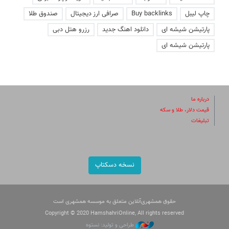
چاپ لیبل
Buy backlinks
صرافی ارز دیجیتال
صندوق طلا
پارتیشن شیشه ای
دانلود اهنگ جدید
رزرو هتل دبی
پارتیشن شیشه ای
درباره ما
قیمت دلار، طلا و سکه
تبلیغات
نسخه دسکتاپ
حقوق همشهری‌آنلاین متعلق به موسسه همشهری است
Copyright © 2020 HamshahriOnline, All rights reserved
طراحی و تولید: نستوه