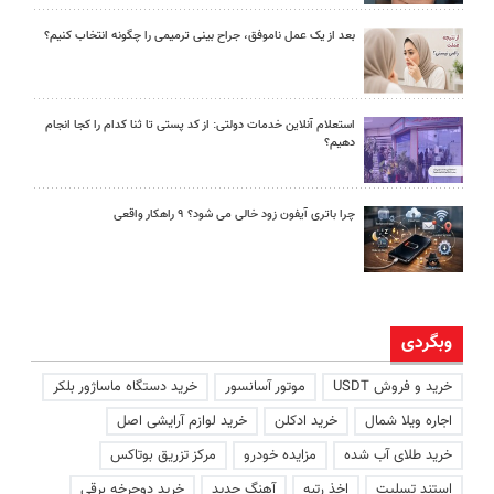
بعد از یک عمل ناموفق، جراح بینی ترمیمی را چگونه انتخاب کنیم؟
استعلام آنلاین خدمات دولتی: از کد پستی تا ثنا کدام را کجا انجام
دهیم؟
چرا باتری آیفون زود خالی می شود؟ ۹ راهکار واقعی
وبگردی
خرید و فروش USDT
موتور آسانسور
خرید دستگاه ماساژور بلکر
اجاره ویلا شمال
خرید ادکلن
خرید لوازم آرایشی اصل
خرید طلای آب شده
مزایده خودرو
مرکز تزریق بوتاکس
استند تسلیت
اخذ رتبه
آهنگ جدید
خرید دوچرخه برقی