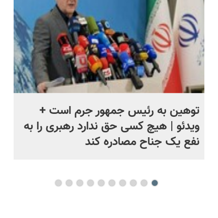
توهین به رئیس جمهور جرم است +
نم
ویدئو | هیچ کسی حق ندارد رهبری را به
را
نفع یک جناح مصادره کند
جن
بی