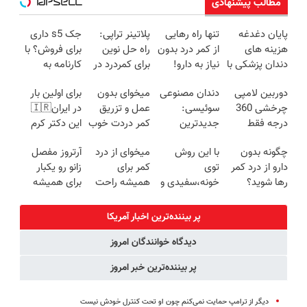
مطالب پیشنهادی
پایان دغدغه
تنها راه رهایی
پلاتینر تراپی:
جک s5 داری
هزینه های
از کمر درد بدون
راه حل نوین
برای فروش؟ با
دندان پزشکی با
نیاز به دارو!
برای کمردرد در
کارنامه به
پک سفید
(◂پرسش‌نامه)
منزل شما
بهترین قیمت
دوربین لامپی
دندان مصنوعی
میخوای بدون
برای اولین بار
کننده خانگی
بفروش!
چرخشی 360
سوئیسی:
عمل و تزریق
در ایران🇮🇷
درجه فقط
جدیدترین
کمر دردت خوب
این دکتر کرم
امروز حراج شد
فناوری اروپا،
شه؟
ترمیم کننده 23
چگونه بدون
با این روش
میخوای از درد
آرتروز مفصل
🔥 پرداخت
سبک و مقاوم |
◂پرسش‌نامه رو
روزه ساخت!
دارو از درد کمر
توی
کمر برای
زانو رو یکبار
درب منزل
پرداخت قسطی
پرکن
رها شوید؟
خونه،سفیدی و
همیشه راحت
برای همیشه
(◂پرسش‌نامه
زیبایی دندوناتو
شی؟ 👈
درمان کن!
رو پرکن)
برگردون
پرسش‌نامه رو
◗پرسش‌نامه◖
پر بیننده‌ترین اخبار آمریکا
(40%off)
پر کن
دیدگاه خوانندگان امروز
پر بیننده‌ترین خبر امروز
دیگر از ترامپ حمایت نمی‌کنم چون او تحت کنترل خودش نیست