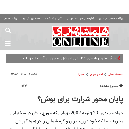
روزنامه همشهری امروز
نیازمندی های همشهری
آگهی و تبلیغات
همشهری تی وی
روابط عمومی ه
بالگردها و پهپادهای شناسایی اسرائیل به پرواز در آمدند+ جزئیات
صفحه اصلی
اخبار جهان
آمریکا
شنبه ۱۹ اسفند ۱۳۸۵ -
مجموع نظرات: ۰
۱۶:۲۳
پایان محور شرارت برای بوش؟
جواد حمیدی: 29 ژانویه 2002، زمانی که جورج بوش در سخنرانی
معروف سالانه خود عراق، ایران و کره شمالی را در زمره گروهی