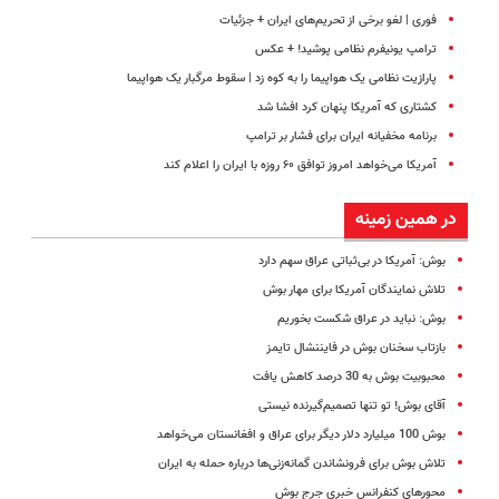
فوری | لغو برخی از تحریم‌های ایران + جزئیات
ترامپ یونیفرم نظامی پوشید‍! + عکس
پارازیت نظامی یک هواپیما را به کوه زد | سقوط مرگبار یک هواپیما
کشتاری که آمریکا پنهان کرد افشا شد
برنامه مخفیانه ایران برای فشار بر ترامپ
آمریکا می‌خواهد امروز توافق ۶۰ روزه با ایران را اعلام کند
در همین زمینه
بوش: آمریکا در بی‌ثباتی عراق سهم دارد
تلاش نمایندگان آمریکا برای مهار بوش
بوش: نباید در عراق شکست بخوریم
بازتاب سخنان بوش در فایننشال تایمز
محبوبیت‌ بوش به 30 درصد کاهش‌ یافت
آقای بوش! تو تنها تصمیم‌گیرنده نیستی
بوش 100 میلیارد دلار دیگر برای عراق و افغانستان می‌خواهد
تلاش بوش برای فرونشاندن گمانه‌زنی‌ها درباره حمله به ایران
محورهای‌ کنفرانس‌ خبری‌ جرج‌ بوش‌