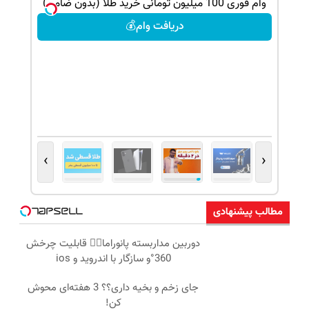
وام فوری 100 میلیون تومانی خرید طلا (بدون ضامن)
دریافت وام💰
›
‹
مطالب پیشنهادی
دوربین مداربسته پانوراما👈🏻 قابلیت چرخش
360°و سازگار با اندروید و ios
جای زخم و بخیه داری؟؟ 3 هفته‌ای محوش
کن!