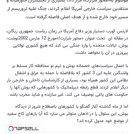
موسوم به«محور شرارت» قرار داد، بسیاری از تحلیلگران خاورمیانه و
منتقدین سیاست خارجی آمریکا اعلام کردند، جنگ علیه تروریسم از
مسیر خود خارج شده و از هدف اصلی فاصله گرفته است.
لارنس کورب دستیار وزیر دفاع آمریکا در زمان ریاست جمهوری ریگان،
در مقاله ای تحت عنوان «محور شرارت!»مورخ 12 مارس 2002نوشت:
بوش، ایالات متحده را وارد جنگی می کند که هیچ کشوری توانایی
پیروزی در آن را نخواهد داشت.
با اعمال سیاست‌های خصمانه بوش و تیم نو محافظه کار مسلط بر
واشنگتن علیه این 3 کشور که بلافاصله با حمله به عراق و اشغال
نظامی این کشور همراه بود، بسیاری از کارشناسان داخلی و خارجی بار
دیگر اعلام کردند قطع رابطه دیپلماتیک با کشورهایی که بوش آنها را
حکومت های یاغی توصیف می کند، غیر سازنده و شاید مخرب باشد.
اما از ماه گذشته آغاز گفتگو با کشورهای باصطلاح شرور از دیدگاه
بوش، این سئوال را در اذهان متواتر می سازد که آیا بازهای کاخ سفید
از موضع خود عدول کرده اند؟