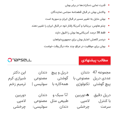
قدرت نمایی دمکرات‌ها در برابر بوش
واکنش بوش در قبال قطعنامه مجلس نمایندگان
بوش مایل به تغییر مسیر در قبال ایران و سوریه است
چتم هاوس: بریتانیا و آمریکا رفتار خود در قبال ایران را تغییر دهند
فقط 38 درصد آمریکایی‌ها بوش را قبول دارند
دردسر کاهش اعتبار بوش برای جمهوری‌خواهان
بوش برای موفقیت در عراق چند ماه دیگر وقت خواست
مطالب پیشنهادی
مجموعه 47
دندان
دریل و پیچ
دندان
این دکتر
عددی دریل
مصنوعی با
گوشتی
مصنوعی
شیرازی کرم
پیچ گوشتی
تکنولوژی
همه‌کاره با
سوئیسی |
ترمیم زخم
شارژی
دیجیتال
گیربکس
سبک،
ایرانی را
دریل دقیق
🔥دوربین
🦷 سبک و
دندان
دوربین
(تخفیف به
سوئیسی
هوشمند ⚙️
مقاوم،
ساخت!!!
با کنترل
لامپی
طبیعی مثل
مصنوعی
لامپی
مدت
🇨🇭
(نصف
طبیعی!
سرعت
چرخشی
دندان
سوئیسی:
چرخشی
محدود)
قیمت بازار
ویزیت
اتوماتیک 🎯
360 درجه
خودت!
جدیدترین
360 درجه
🔥)
رایگان+پرداخت