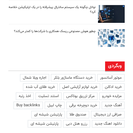
نواتل چگونه یک سیستم سانترال پیشرفته را در یک اپلیکیشن خلاصه
کرد؟
چطور هوش مصنوعی ریسک همکاری با شرکت‌ها را کمتر می‌کند؟
وبگردی
موتور آسانسور
خرید دستگاه ماساژور بلکر
اجاره ویلا شمال
خرید ادکلن
خرید لوازم آرایشی اصل
خرید طلای آب شده
مزایده خودرو
مرکز تزریق بوتاکس
استند تسلیت
اخذ رتبه
آهنگ جدید
خرید دوچرخه برقی
چاپ لیبل
Buy backlinks
صرافی ارز دیجیتال
صندوق طلا
پارتیشن شیشه ای
دانلود اهنگ جدید
رزرو هتل دبی
پارتیشن شیشه ای