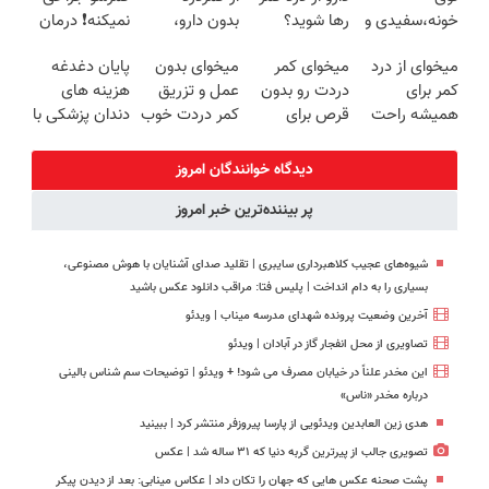
خونه،سفیدی و
رها شوید؟
بدون دارو،
نمیکنه❗ درمان
زیبایی دندوناتو
(◂پرسش‌نامه
بدون جراحی!
کمردرد بدون
میخوای از درد
میخوای کمر
میخوای بدون
پایان دغدغه
برگردون
رو پرکن)
«فرم پر کن»
قرص
کمر برای
دردت رو بدون
عمل و تزریق
هزینه های
(40%off)
(پرسشنامه)
همیشه راحت
قرص برای
کمر دردت خوب
دندان پزشکی با
شی؟ 👈
همیشه خوب
شه؟
پک سفید
پرسش‌نامه رو
کنی؟
◂پرسش‌نامه رو
کننده خانگی
دیدگاه خوانندگان امروز
پر کن
(◂پرسش‌نامه
پرکن
پر بیننده‌ترین خبر امروز
رو پر کن)
شیوه‌های عجیب کلاهبرداری سایبری | تقلید صدای آشنایان با هوش مصنوعی،
بسیاری را به دام انداخت | پلیس فتا: مراقب دانلود عکس باشید
آخرین وضعیت پرونده شهدای مدرسه میناب | ویدئو
تصاویری از محل انفجار گاز در آبادان | ویدئو
این مخدر علناً در خیابان مصرف می شود! + ویدئو | توضیحات سم شناس بالینی
درباره مخدر «ناس»
هدی زین العابدین ویدئویی از پارسا پیروزفر منتشر کرد |‌ ببینید
تصویری جالب از پیرترین گربه دنیا که ۳۱ ساله شد | عکس
پشت صحنه عکس هایی که جهان را تکان داد | عکاس مینابی: بعد از دیدن پیکر