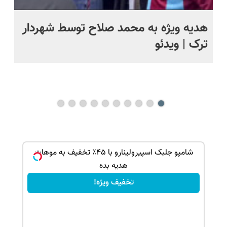
ت
هدیه ویژه به محمد صلاح توسط شهردار
تص
ترک | ویدئو
وی
ش مو
شامپو جلبک اسپیرولینارو با ۴۵٪ تخفیف به موهات
هدیه بده
تخفیف ویژه!