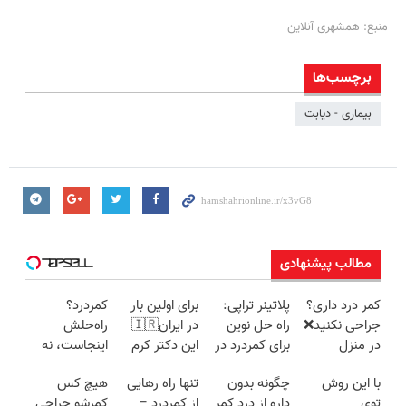
منبع: همشهری آنلاین
برچسب‌ها
بیماری - دیابت
مطالب پیشنهادی
کمر درد داری؟
پلاتینر تراپی:
برای اولین بار
کمردرد؟
جراحی نکنید❌
راه حل نوین
در ایران🇮🇷
راه‌حلش
در منزل
برای کمردرد در
این دکتر کرم
اینجاست، نه
درمانش کن
منزل شما
ترمیم کننده 23
توی داروخونه
با این روش
چگونه بدون
تنها راه رهایی
هیچ کس
(◂پرسش‌نامه)
روزه ساخت!
توی
دارو از درد کمر
از کمردرد –
کمرشو جراحی