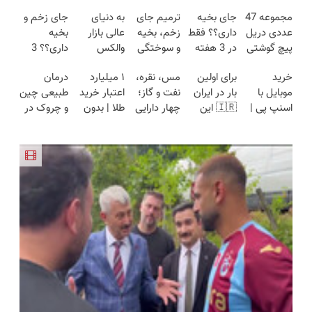
مجموعه 47
جای بخیه
ترمیم جای
به دنیای
جای زخم و
عددی دریل
داری؟؟ فقط
زخم، بخیه
عالی بازار
بخیه
پیچ گوشتی
در 3 هفته
و سوختگی
والکس
داری؟؟ 3
شارژی
ترمیمش
فقط در 3
خوش
هفته‌ای
خرید
برای اولین
مس، نقره،
۱ میلیارد
درمان
(تخفیف به
کن!😍
هفته!!😍
آمدید! ترید
محوش کن!
موبایل با
بار در ایران
نفت و گاز؛
اعتبار خرید
طبیعی چین
مدت
را آغاز کنید!
اسنپ پی |
🇮🇷 این
چهار دارایی
طلا | بدون
و چروک در
محدود)
در ۴ قسط
دکتر کرم
جهانی در
ضامن و
30روز با
بدون سود و
ترمیم کننده
یک سبد
چک
کرم جوانساز
کارمزد!
23 روزه
آلمانی(45%تخفیف)
ساخت!