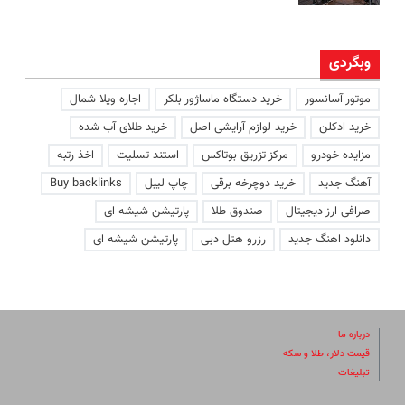
وبگردی
موتور آسانسور
خرید دستگاه ماساژور بلکر
اجاره ویلا شمال
خرید ادکلن
خرید لوازم آرایشی اصل
خرید طلای آب شده
مزایده خودرو
مرکز تزریق بوتاکس
استند تسلیت
اخذ رتبه
آهنگ جدید
خرید دوچرخه برقی
چاپ لیبل
Buy backlinks
صرافی ارز دیجیتال
صندوق طلا
پارتیشن شیشه ای
دانلود اهنگ جدید
رزرو هتل دبی
پارتیشن شیشه ای
درباره ما
قیمت دلار، طلا و سکه
تبلیغات