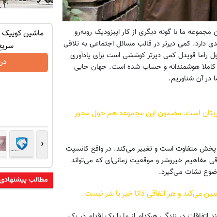
مجموعه ما با گونه دیگری از کار اپیزودیک روبه‌رو
ان سر بزنید
بدون نیاز به آگهی و تنها با یک بار مراجعه
ماشین کوییک گ
ی دارد. کمی دیرتر در قالب مسائل اجتماعی به تلاقی
فروخته شد
سریع
 قول راما قویدل کمی دیرتر کوششی است برای یادآوری
درخواست فروش
در
تد، کاملا هوشمندانه و حساب شده است. جهان جایی
در آن شناوریم.
کاریتان است. مضمون این مجموعه هم حول محور
‹
ند پخش متفاوت است و تغییر می‌کند. در واقع کانسپت
قی مفاهیم خیروشر و موقعیت زمانی‌ای که می‌تواند
وضوع نشات می‌گیرد.
مطالب پیشنهادی
یین می‌کند و هر اتفاقی ذاتا خیر یا شر نیست.
 اتفاقات در زندگی هرکدام از ما با یک اقدام در یک