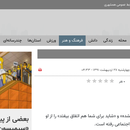
ابط عمومی همشهری
محله
زندگی
دانش
فرهنگ و هنر
ورزش
استان‌ها
چندرسانه‌ای
چهارشنبه ۲۷ اردیبهشت ۱۳۹۱ - ۰۴:۳۳
۰ نفر
ده» و «شاید برای شما هم اتفاق بیفتد» را از او
چرا موبایل گران شد؟ + ویدئو
بعضی از پ
اجتماعی رفته است.
«سیمپسون 