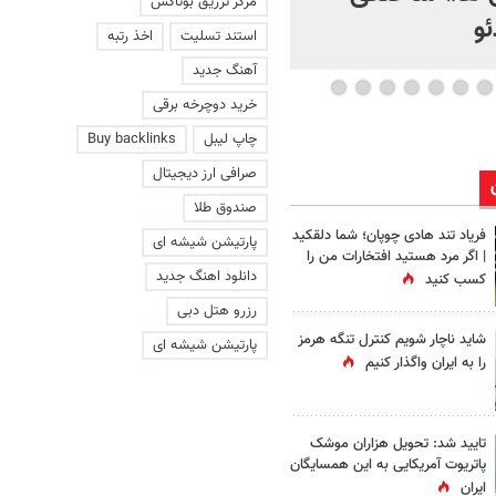
مرکز تزریق بوتاکس
و
استند تسلیت
اخذ رتبه
آهنگ جدید
خرید دوچرخه برقی
چاپ لیبل
Buy backlinks
صرافی ارز دیجیتال
صندوق طلا
فریاد تند هادی چوپان؛‌ شما دلقکید
پارتیشن شیشه ای
| اگر مرد هستید افتخارات من را
دانلود اهنگ جدید
کسب کنید
رزرو هتل دبی
شاید ناچار شویم کنترل تنگه هرمز
پارتیشن شیشه ای
را به ایران واگذار کنیم
تایید شد: تحویل هزاران موشک
پاتریوت آمریکایی به این همسایگان
ایران