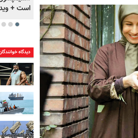
است + ویدئ
دیدگاه خوانندگان