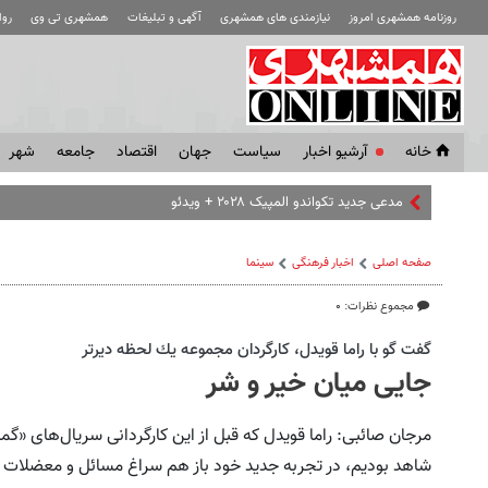
روزنامه همشهری امروز
نیازمندی های همشهری
آگهی و تبلیغات
همشهری تی وی
رو
خانه
آرشیو اخبار
سياست
جهان
اقتصاد
جامعه
شهر
صفحه اصلی
اخبار فرهنگی
سینما
مجموع نظرات: ۰
گفت گو با راما قويدل، كارگردان مجموعه يك لحظه ديرتر
جایی میان خیر و شر
مرجان صائبی: راما قویدل که قبل از این کارگردانی سریال‌های «گمش
شاهد بودیم، در تجربه جدید خود باز هم سراغ مسائل و معضلات 