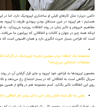
«کمی دیرتر» مثل کارهای قبلی او ساختاری اپیزودیک دارد، اما در این 
ین سمند و دنا گذاشتی برای فروش ؟
به بزرگترین جشنواره ایمپلنت تهر
هستیم ؛ هر اپیزود در عین مستقل بودن پیوندی ظریف با اپیزود بعد
اینجا سریع و راحت بفروش
! | فقط ۲۵ میلیون !
مفاهیم خیروشر و تاثیر زمان در روند اتفاقات روزمره می‌پردازد. به
درخواست فروش
رزرورایگان نوبت
اینکه همه چیز در جهان و کائنات و اتفاقاتی که پیرامون ما می‌اف
است که طراحی بسیار حیرت انگیزی دارد و همان افسونی است که ما 
مجموعه یک لحظه دیرتر سومین تجربه اپیزودیک در کارنامه 
معضلات اجتماعی می‌چرخد؟
مضمون اپیزودها به فراخور خود اپیزود و جای قرار گرفتن آن در رو
سریال نگاهی است به اتفاقاتی که در بستر اجتماع رخ می‌دهد و تلا
روی این اتفاقات تاثیر بگذارد. اسم مجموعه هم در واقع از همین م
یعنی به نظر شما عامل زمان خیر یا شر بودن هر اتفاقی را تع
خیر اصلا اینگونه نیست. مفهوم کلی یک لحظه دیرتر این است که روند