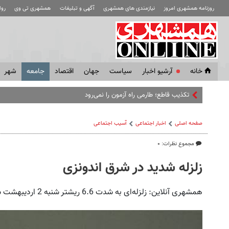
روزنامه همشهری امروز
نیازمندی های همشهری
آگهی و تبلیغات
همشهری تی وی
رو
خانه
آرشیو اخبار
سياست
جهان
اقتصاد
جامعه
شهر
تکذیب قاطع؛‌ طارمی راه آزمون را نمی‌رود
صفحه اصلی
اخبار اجتماعی
آسیب اجتماعی
مجموع نظرات: ۰
زلزله شدید در شرق اندونزی
همشهری آنلاین: زلزله‌ای به شدت 6.6 ریشتر شنبه 2 اردیبهشت شرق اندونزی را لرزاند.