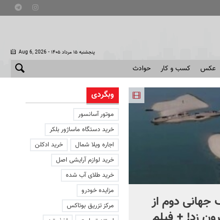
- پنجشنبه ۱۵ مرداد ۱۴۰۵
Aug 6, 2026
عکس
کسب و کار
حوادث
وبگردی
موتور آسانسور
خرید دستگاه ماساژور بلکر
اجاره ویلا شمال
خرید ادکلن
خرید لوازم آرایشی اصل
خرید طلای آب شده
مزایده خودرو
جهانی دوم از
افشای اطلاعات برای ترور
مرکز تزریق بوتاکس
ون زد! + فیلم
بارون ترامپ | ماجرای قرار