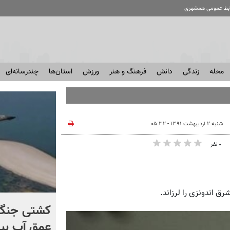
ابط عمومی همشهری
محله
زندگی
دانش
فرهنگ و هنر
ورزش
استان‌ها
چندرسانه‌ای
شنبه ۲ اردیبهشت ۱۳۹۱ - ۰۵:۳۲
۰ نفر
برخورد تاریخی موشک فالکون
کشتی‌ جنگ 
۹ با ماه + فیلم
عمق آب بیر