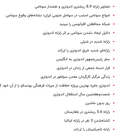
تصاویر زلزله 8.9 ریشتری اندونزی و هشدار سونامی
امواج سونامی امشب در سواحل جنوبی ایران؛ نشانه‌های وقوع سونامی
شبکه محافظتی اقیانوسی را ببینید
دلایل ایجاد نشدن سونامی بر اثر زلزله اندونزی
زلزله شدید در شیلی
زلزله‌ای شدید شرق اندونزی را لرزاند
سفر رئیس‌جمهور اندونزی به انگلیس
فرار دسته جمعی از زندان در اندونزی
زندگی مرگبار کارگردان معدن سولفور در اندونزی
اندونزی جایزه بهترین پروژه حفاظت از میراث فرهنگی یونسکو را از آن خود ک
شصت‌و‌هفتمین سال استقلال اندونزی
روز بدون ماشین
زلزله 5.6 ریشتری در بلغارستان
کشته‌شدن 3 نفر در زلزله ایتالیا
زلزله تاجیکستان را لرزاند