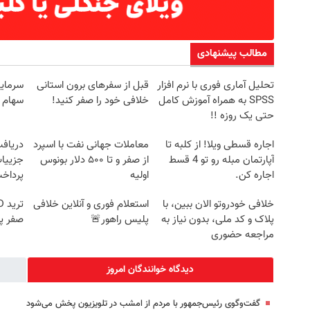
مطالب پیشنهادی
تحلیل آماری فوری با نرم افزار
قبل از سفرهای برون استانی
سرمایه
SPSS به همراه آموزش کامل
خلافی خود را صفر کنید!
سهام ت
حتی یک روزه !!
اجاره‌ قسطی ویلا! از کلبه تا
معاملات جهانی نفت با اسپرد
آپارتمان مبله رو تو 4 قسط
از صفر و تا ۵۰۰ دلار بونوس
جزییات
اجاره کن.
اولیه
پرداخ
خلافی خودروتو الان ببین، با
استعلام فوری و آنلاین خلافی
پلاک و کد ملی، بدون نیاز به
پلیس راهور🚨
صفر پ
مراجعه حضوری
دیدگاه خوانندگان امروز
گفت‌وگوی رئیس‌جمهور با مردم از امشب در تلویزیون پخش می‌شود