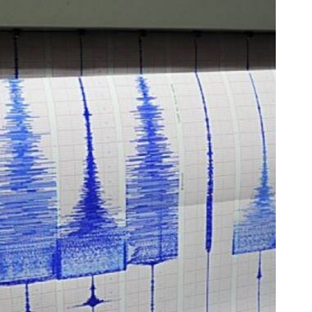
 این روش توی خونه،سفیدی و زیبایی
به بزرگترین جشنواره ایمپلنت 
دندوناتو برگردون(40%off)
اومدید! | فقط ۲۵ میلیون !
تخفیف ویژه!
رزرورایگان نوبت