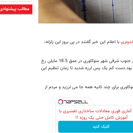
مطالب پیشنهادی
ندونزی
با اعلام این خبر گفتند در پی بروز این زلزله،
بنا به گزارش رویترز، یو اس جی اس گفت زلزله در ساحل، 51 مایلی جنوب شرقی شهر منوکاوری در عمق 18.5 مایلی رخ
 زلزله را 6.9 و 7 ریشتر اعلام کرده بود.دست کم یک پس لرزه شدید تا زمان تنظیم این
وکاوری برای چند ثانیه همه جا می لرزید و مردم از
آماری فوری معادلات ساختاری تفسیری با
آموزش کامل حتی یک روزه !!
کلیک کنید