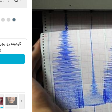
یجیتال و بیت
معاملات فارکس اسپرد از صفر و تا ۵۰۰ دلار
به بزرگتر

بونوس
ثبت نام کنید
‹