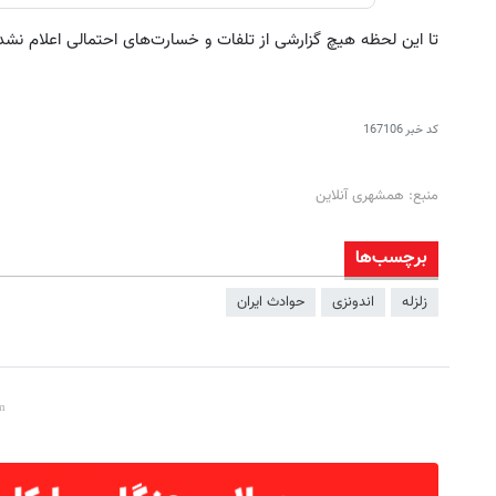
تا این لحظه هیچ گزارشی از تلفات و خسارت‌های احتمالی اعلام نش
کد خبر
167106
منبع: همشهری آنلاین
برچسب‌ها
زلزله
اندونزی
حوادث ایران