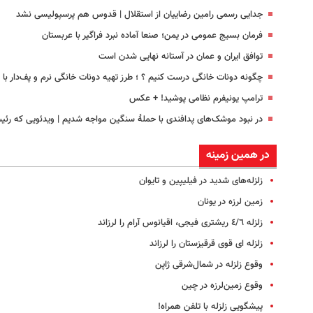
جدایی رسمی رامین رضاییان از استقلال | قدوس هم پرسپولیسی نشد
فرمان بسیج عمومی در یمن؛ صنعا آماده نبرد فراگیر با عربستان
توافق ایران و عمان در آستانه نهایی شدن است
چگونه دونات خانگی درست کنیم ؟ ؛ طرز تهیه دونات خانگی نرم و پف‌دار ب
ترامپ یونیفرم نظامی پوشید‍! + عکس
در نبود موشک‌های پدافندی با حملهٔ سنگین مواجه شدیم | ویدئویی که رئ
در همین زمینه
زلزله‌های شدید در فیلیپین و تایوان
زمین لرزه در یونان
زلزله ‌٤/٦ ریشتری فیجی، اقیانوس آرام را لرزاند
زلزله ای قوی قرقیزستان را لرزاند
وقوع زلزله در شمال‌شرقی ژاپن
وقوع زمین‌لرزه در چین
پیشگویی زلزله با تلفن همراه!