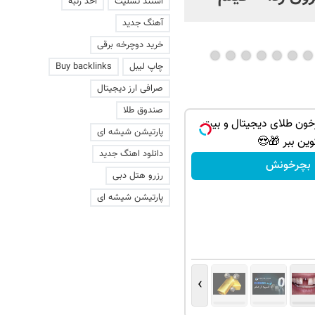
اخذ رتبه
استند تسلیت
عاشقانه با یک زن
آهنگ جدید
خرید دوچرخه برقی
Buy backlinks
چاپ لیبل
صرافی ارز دیجیتال
صندوق طلا
گردونه رو بچرخون طلای د
پارتیشن شیشه ای
کوین ببر 🎁
دانلود اهنگ جدید
بچرخونش
رزرو هتل دبی
پارتیشن شیشه ای
›