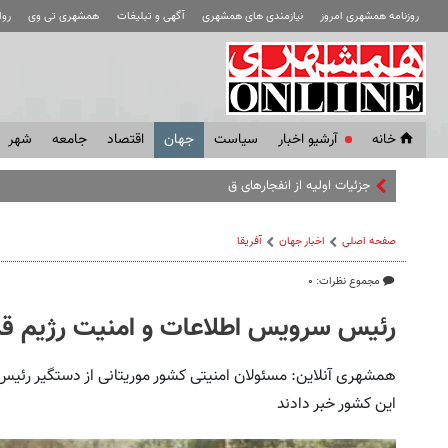
روزنامه همشهری امروز
نیازمندی های همشهری
آگهی و تبلیغات
همشهری تی وی
رو
خانه
آرشیو اخبار
سياست
جهان
اقتصاد
جامعه
شهر
جزئیات اولیه از انفجارهای قشم
صفحه اصلی
اخبار جهان
آفریقا
مجموع نظرات: ۰
رئیس سرویس اطلاعات و امنیت رژیم قذا
همشهری آنلاین: مسئولان امنیتی کشور موریتانی از دستگیر رئیس
این کشور خبر دادند