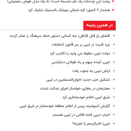
پشت این چت‌بات یک نفر نشسته است؛ نه یک مدل هوش مصنوعی!
هشدار ۲ کشور؛ کره شمالی موشک بالستیک شلیک کرد
در همین زمینه
افشای راز قتل قذافی؛ چه کسانی دستور حذف سرهنگ را صادر کردند
نبرد قدرت در لیبی بر سر قانون انتخابات
دولت لیبی سقوط بنی ولید را تکذیب کرد
لیبی، آینده مبهم و راه طولانی دمکراسی
ارتش لیبی به جنوب رفت
تشکیل حزب جدید اخوان‌المسلمین در لیبی
معترضان در بنغازی خواستار اجرای عدالت شدند
شرق لیبی اعلام خودمختاری کرد‌
گزارش آسوشیتد پرس از اعلام منطقه خودمختار در شرق لیبی
اعراب درپی فتنه افکنی در لیبی هستند
لیبی؛ فدرالیسم یا تجزیه؟