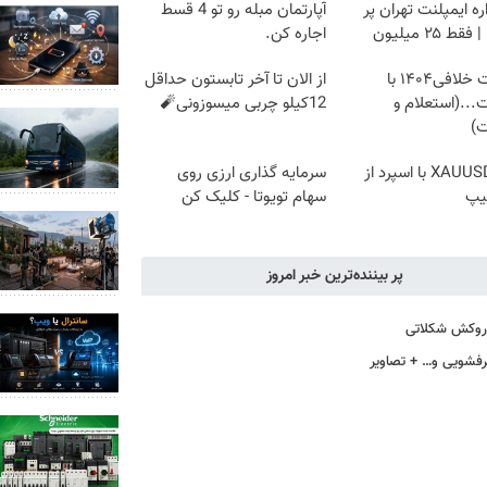
ه ایمپلنت تهران پر
آپارتمان مبله رو تو 4 قسط
قط ۲۵ میلیون
اجاره کن.
دریافت خلافی۱۴۰۴ با
از الان تا آخر تابستون حداقل
...(استعلام و
12کیلو چربی میسوزونی🧨
ت)
ترید XAUUSD با اسپرد از
سرمایه گذاری ارزی روی
یپ
سهام تویوتا - کلیک کن
پر بیننده‌ترین خبر امروز
ا روکش شکلاتی