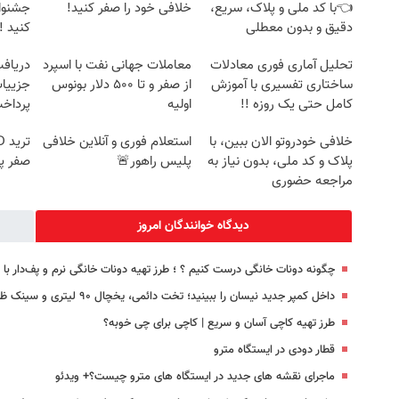
👈با کد ملی و پلاک، سریع،
خلافی خود را صفر کنید!
جشنوار
دقیق و بدون معطلی
کنید ! | ف
تحلیل آماری فوری معادلات
معاملات جهانی نفت با اسپرد
ساختاری تفسیری با آموزش
از صفر و تا ۵۰۰ دلار بونوس
جزییات
کامل حتی یک روزه !!
اولیه
پرداخ
خلافی خودروتو الان ببین، با
استعلام فوری و آنلاین خلافی
پلاک و کد ملی، بدون نیاز به
پلیس راهور🚨
صفر پ
مراجعه حضوری
دیدگاه خوانندگان امروز
چگونه دونات خانگی درست کنیم ؟ ؛ طرز تهیه دونات خانگی نرم و پف‌دار ب
داخل کمپر جدید نیسان را ببینید؛ تخت دائمی، یخچال ۹۰ لیتری و سینک ظرفشویی و… + تصاویر
طرز تهیه کاچی آسان و سریع | کاچی برای چی خوبه؟
قطار دودی در ایستگاه مترو
ماجرای نقشه های جدید در ایستگاه های مترو چیست؟+ ویدئو