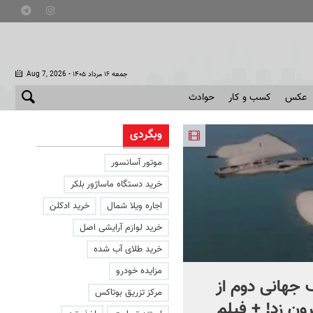
- جمعه ۱۶ مرداد ۱۴۰۵
Aug 7, 2026
عکس
کسب و کار
حوادث
وبگردی
موتور آسانسور
خرید دستگاه ماساژور بلکر
اجاره ویلا شمال
خرید ادکلن
خرید لوازم آرایشی اصل
خرید طلای آب شده
مزایده خودرو
جهانی دوم از
افشای اطلاعات برای ترور
مرکز تزریق بوتاکس
ون زد! + فیلم
بارون ترامپ | ماجرای قرار