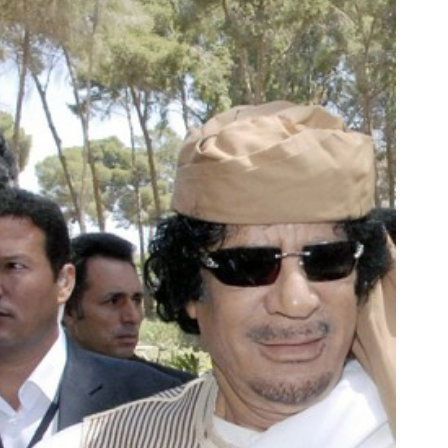
جای بخیه داری؟؟ فقط در 3 هفته ترمیمش
برای اولین 
کن!😍
ترمیم کننده 23 روزه ساخت!
کلیک کن!
کلیک کن!