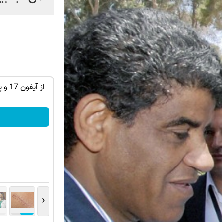
بار در ایران🇮🇷 این دکتر کرم
تو تابستون بوی عرق میگیری؟! اینجوری
درمانش کن!!
دریافت تخفیف
‹