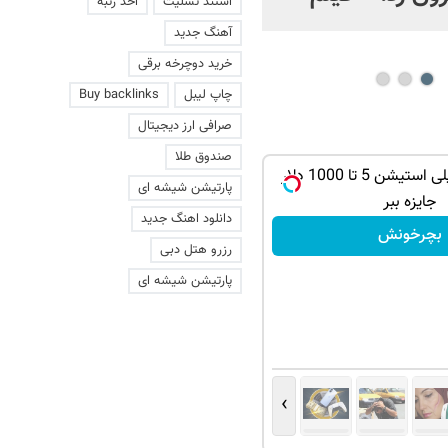
استند تسلیت
اخذ رتبه
عاشقانه با یک زن
آهنگ جدید
خرید دوچرخه برقی
چاپ لیبل
Buy backlinks
صرافی ارز دیجیتال
صندوق طلا
از آیفون 17 و پلی استیشن 5 تا 1000 دلار
پارتیشن شیشه ای
جایزه ببر
دانلود اهنگ جدید
بچرخونش
رزرو هتل دبی
پارتیشن شیشه ای
›