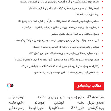
احمدی‌نژاد شورای نگهبان و قوه قضاییه را زیرسئوال برد؛ او فقط عادل است!
احمدی‌نژاد در آزمون امروز «صفر» گرفت؛ او با اجرای قانون عناد دارد
بهارستان؛ ایستگاه آخر
مجلس جای شوخی نیست که احمدی‌نژاد 10 بار آن را تکرار کرد؛ باید پاسخ داد
طراحان سوال بیانیه می‌دهند؛ بررسی امکان طرح استیضاح یا عدم کفایت
تجمع مخالفان و موافقان دولت مقابل مجلس
ادبیات احمدی​نژاد در شان رئیس جمهوری نیست؛ وزیر فوق دیپلم را دکتر خواندند
مجلس جای شوخی و بکار بردن عبارت «شاسی و ماسی» نیست
مردم درباره پاسخگویی رئیس جمهور به سئوالات مجلس تامل کنند
کمک دولت به متروحدود50 درصد دولت‌های قبل بوده نه 8 برابر؛ کدام فاینانس!
رفتار احمدی‌نژاد مثل فرزندخودسری است که گستاخانه هنجارشکنی می‌کند
پاسخ‌های رئیس جمهور به نمایندگان مودبانه و راضی‌کننده نبود
مطالب پیشنهادی
مجموعه 47
جای زخم و
دریل و پیچ
غصه
ترمیم جای
عددی دریل
بخیه
گوشتی
موهاتو
زخم، بخیه
پیچ گوشتی
داری؟؟ 3
همه‌کاره با
نخور! اینجا
و سوختگی