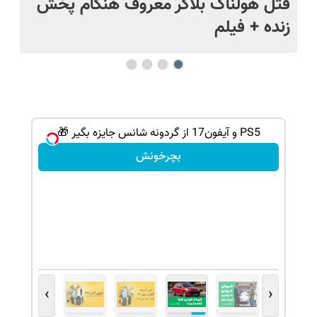
قتل هولناک بلاگر معروف هنگام پخش
سب
زنده + فیلم
PS5 و آیفون17 از گردونه شانس جایزه بگیر 🎁
بچرخونش
›
‹