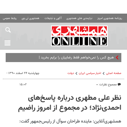
روزنامه همشهری امروز
نیازمندی های همشهری
آگهی و تبلیغات
همشهری تی وی
روابط عمومی ه
هیچ کس را نمی‌خواهم فقط رضاییان را برایم بخرید | مقصد رامین
صفحه اصلی
اخبار سیاسی ایران
دولت
چهارشنبه ۲۴ اسفند ۱۳۹۰ -
مجموع نظرات: ۰
۱۵:۰۲
نظر علی مطهری درباره پاسخ‌های
احمدی‌نژاد؛ در مجموع از امروز راضیم
همشهری‌آنلاین: ماینده طراحان سوأل از رئیس‌جمهور گفت: