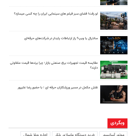
لو رفت! فضای سبز فیلم های سینمایی ایران را چه کسی میسازد؟
سانترال یا ویپ؟ راز ارتباطات پایدار در شرکت‌های حرفه‌ای
مقایسه قیمت تجهیزات برق صنعتی بازار؛ چرا برندها قیمت متفاوتی
دارند؟
نقش مکمل در مسیر ورزشکاران حرفه ای ؛ با حضور رضا علیپور
وبگردی
موتور آسانسور
خرید دستگاه ماساژور بلکر
اجاره ویلا شمال