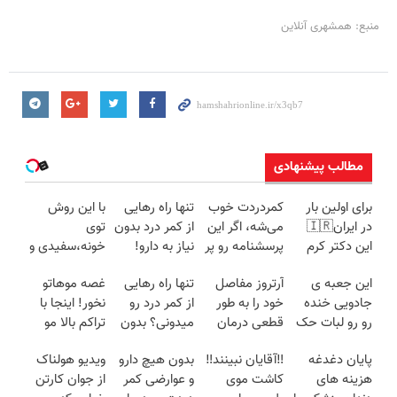
منبع: همشهری آنلاین
مطالب پیشنهادی
برای اولین بار
کمردردت خوب
تنها راه رهایی
با این روش
در ایران🇮🇷
می‌شه، اگر این
از کمر درد بدون
توی
این دکتر کرم
پرسشنامه رو پر
نیاز به دارو!
خونه،سفیدی و
ترمیم کننده 23
کنی!!
(◂پرسش‌نامه)
زیبایی دندوناتو
این جعبه ی
آرتروز مفاصل
تنها راه رهایی
غصه موهاتو
روزه ساخت!
برگردون
جادویی خنده
خود را به طور
از کمر درد رو
نخور! اینجا با
(40%off)
رو رو لبات حک
قطعی درمان
میدونی؟ بدون
تراکم بالا مو
میکنه
کنید!
نیاز به دارو!
بکار قسطی
پایان دغدغه
‼️آقایان نبینند‼️
بدون هیچ دارو
ویدیو هولناک
خرید40%تخفیف
◗پرسش‌نامه◖
(◂پرسش‌نامه)
پرداختش کن
هزینه های
کاشت موی
و عوارضی کمر
از جوان کارتن