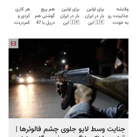
شارژی
هفته‌ای
گیربکس
با تراکم بالا
فقط در 3
وقتشه
برای اولین
برای اولین
هم پیچ
هر کاری
(تخفیف به
محوش کن!
هوشمند ⚙️
مو بکار
هفته!!😍
جذایبتت رو
بار در ایران
بار در ایران
گوشتی هم
کردی و
مدت
(نصف
قسطی
به خودت
🇮🇷 این
🇮🇷 این
دریل با 47
کمردردت
محدود)
قیمت بازار
پرداختش
برگردونی!
دکتر کرم
دکتر کرم
تیکه
درمان نشد؟
🔥)
کن
(مشاوره
ترمیم کننده
ترمیم کننده
کاربردی! تا
پر کردن
رایگان بگیر)
23 روزه
23 روزه
تخفیف داره
پرسشنامه و
ساخت!
ساخت!
بخرش!🔥
دریافت راه
حل
ج
جنایت وسط لایو جلوی چشم فالوئرها |
صح