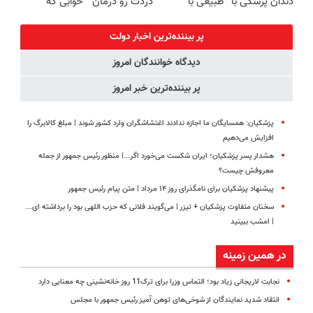
دندان پزشکی با
طبیعی با
دردت رو درمان
خوابی که
پک سفید
جدیدترین متد
کن!
میلیاردر شد.
کننده خانگی
روز دنیا
(پرسش‌نامه)
آموزش رایگان
پر بیننده‌ترین اخبار دولت
دیدگاه خوانندگان امروز
پر بیننده‌ترین خبر امروز
پزشکیان: همسایگان ما اجازه ندادند اغتشاشگران وارد کشور شوند | مبلغ کالابرگ را
افزایش می‌دهیم
هشدار پسر پزشکیان؛ ایران شکست می‌خورد اگر...| منظور رئیس جمهور از جمله
معروفش چیست؟
پیشنهاد پزشکیان برای نامگذرای روز ۱۴ مرداد | متن پیام رئیس جمهور
سخنان متفاوت پزشکیان + تیزر | می‌گویند فلانی که حزب اللهی بود را برداشته ای...
| امشب ببینید
در همین زمینه
نجابت لاریجانی زیاد بود؛ التماس وزرا برای ترک11 روز خانه‌نشینی چه معنایی دارد
انتقاد شدید نمایندگان از شوخی‌های توهن آمیز رئیس جمهور با مجلس