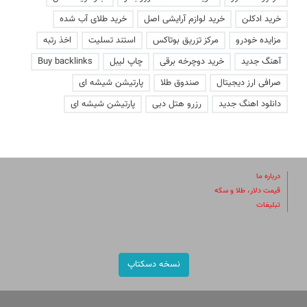
خرید ادکلن
خرید لوازم آرایشی اصل
خرید طلای آب شده
مزایده خودرو
مرکز تزریق بوتاکس
استند تسلیت
اخذ رتبه
آهنگ جدید
خرید دوچرخه برقی
چاپ لیبل
Buy backlinks
صرافی ارز دیجیتال
صندوق طلا
پارتیشن شیشه ای
دانلود اهنگ جدید
رزرو هتل دبی
پارتیشن شیشه ای
درباره ما
قیمت دلار، طلا و سکه
تبلیغات
نسخه دسکتاپ