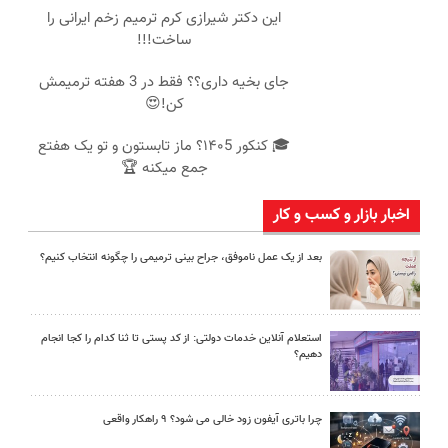
این دکتر شیرازی کرم ترمیم زخم ایرانی را
ساخت!!!
جای بخیه داری؟؟ فقط در 3 هفته ترمیمش
کن!😍
🎓 کنکور ۱۴۰5؟ ماز تابستون و تو یک هفتع
جمع میکنه 🏆
اخبار بازار و کسب و کار
بعد از یک عمل ناموفق، جراح بینی ترمیمی را چگونه انتخاب کنیم؟
استعلام آنلاین خدمات دولتی: از کد پستی تا ثنا کدام را کجا انجام
دهیم؟
چرا باتری آیفون زود خالی می شود؟ ۹ راهکار واقعی