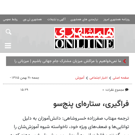
روزنامه همشهری امروز
نیازمندی های همشهری
آگهی و تبلیغات
همشهری تی وی
روابط عمومی ه
ما نمی‌خواهیم با مراکش میزبان مشترک جام جهانی باشیم |‌ میزبانی را
باید از آنها بگیرید
صفحه اصلی
اخبار اجتماعی
آموزش
جمعه ۲۰ بهمن ۱۳۸۵ -
مجموع نظرات: ۰
۱۵:۲۹
فراگیری، ستاره‌ای پنج‌سو
ترجمه مهتاب صفرزاده خسروشاهی: دانش‌آموزان به دلیل
توانایی‌ها و ضعف‌های ویژه خود، ناخواسته شیوه آموزش‌شان را