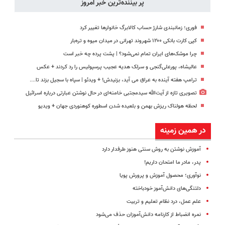
پر بیننده‌ترین خبر امروز
فوری؛ زمانبندی‌ شارژ حساب کالابرگ خانوارها تغییر کرد
کپی کارت بانکی ۱۲۰۰ شهروند تهرانی در میدان میوه و تره‌بار
چرا موشک‌های ایران تمام نمی‌شود؟ | پشت پرده چه خبر است
عالیشاه، پورعلی‌گنجی و سرلک هدیه عجیب پرسپولیس را رد کردند + عکس
ترامپ هفته آینده به عراق می آید، بزنیدش! + ویدئو | سپاه با سجیل بزند تا....
تصویری تازه از آیت‌الله سیدمجتبی خامنه‌ای در حال نوشتن عبارتی درباره اسرائیل
لحظه هولناک ریزش بهمن و بلعیده شدن اسطوره کوهنوردی جهان + ویدیو
در همین زمینه
آموزش نوشتن به روش سنتی هنوز طرفدار دارد
پدر، مادر ما امتحان داریم!
نوآوری؛ محصول آموزش و پرورش پویا
دلتنگی‌های دانش‌آموز خودباخته
علم عمل، درد نظام تعلیم و تربیت
نمره انضباط از کارنامه‌ دانش‌آموزان حذف می‌شود