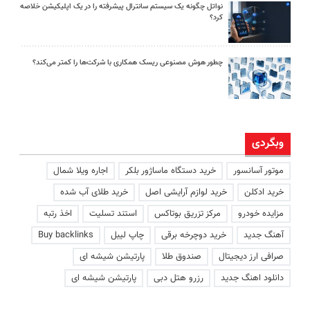
نواتل چگونه یک سیستم سانترال پیشرفته را در یک اپلیکیشن خلاصه
کرد؟
چطور هوش مصنوعی ریسک همکاری با شرکت‌ها را کمتر می‌کند؟
وبگردی
موتور آسانسور
خرید دستگاه ماساژور بلکر
اجاره ویلا شمال
خرید ادکلن
خرید لوازم آرایشی اصل
خرید طلای آب شده
مزایده خودرو
مرکز تزریق بوتاکس
استند تسلیت
اخذ رتبه
آهنگ جدید
خرید دوچرخه برقی
چاپ لیبل
Buy backlinks
صرافی ارز دیجیتال
صندوق طلا
پارتیشن شیشه ای
دانلود اهنگ جدید
رزرو هتل دبی
پارتیشن شیشه ای