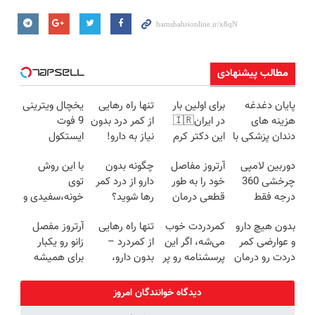
مطالب پیشنهادی
پایان دغدغه
برای اولین بار
تنها راه رهایی
یخچال ویترینی
هزینه های
در ایران🇮🇷
از کمر درد بدون
9 فوت
دندان پزشکی با
این دکتر کرم
نیاز به دارو!
ایستکول
پک سفید
ترمیم کننده 23
(◂پرسش‌نامه)
(جدید)
دوربین لامپی
آرتروز مفاصل
چگونه بدون
با این روش
کننده خانگی
روزه ساخت!
چرخشی 360
خود را به طور
دارو از درد کمر
توی
درجه فقط
قطعی درمان
رها شوید؟
خونه،سفیدی و
امروز حراج شد
کنید!
(◂پرسش‌نامه
زیبایی دندوناتو
بدون هیچ دارو
کمردردت خوب
تنها راه رهایی
آرتروز مفصل
🔥 پرداخت
◗پرسش‌نامه◖
رو پرکن)
برگردون
و عوارضی کمر
می‌شه، اگر این
از کمردرد –
زانو رو یکبار
درب منزل
(40%off)
دردت رو درمان
پرسشنامه رو پر
بدون دارو،
برای همیشه
کن!
کنی!!
بدون جراحی!
درمان کن!
(پرسش‌نامه)
«فرم پر کن»
◗پرسش‌نامه◖
دیدگاه خوانندگان امروز