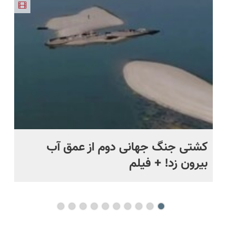
47عددی +
🏆
تخفیف داره
گوشی
تخفیف
بخرش!🔥
ویژه)
ماه +
کشتی‌ جنگ جهانی دوم از عمق آب
اف
بیرون زد! + فیلم
ما