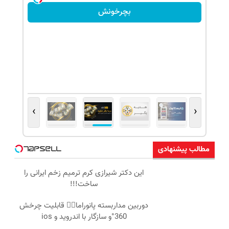
بچرخونش
›
‹
مطالب پیشنهادی
این دکتر شیرازی کرم ترمیم زخم ایرانی را
ساخت!!!
دوربین مداربسته پانوراما👈🏻 قابلیت چرخش
360°و سازگار با اندروید و ios