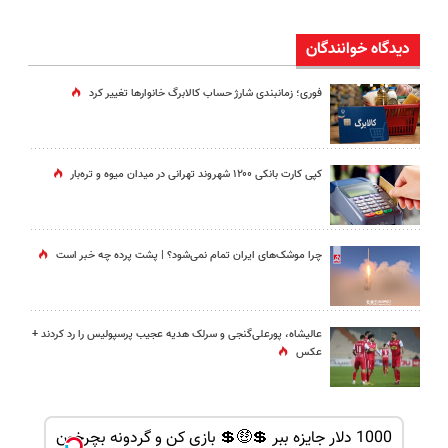
دیدگاه خوانندگان
فوری؛ زمانبندی‌ شارژ حساب کالابرگ خانوارها تغییر کرد
کپی کارت بانکی ۱۲۰۰ شهروند تهرانی در میدان میوه و تره‌بار
چرا موشک‌های ایران تمام نمی‌شود؟ | پشت پرده چه خبر است
عالیشاه، پورعلی‌گنجی و سرلک هدیه عجیب پرسپولیس را رد کردند +
عکس
دلار جایزه ببر 💲🤑
1000 دلار جایزه ببر 💲🤑💲 بازی کن و گردونه بچرخون