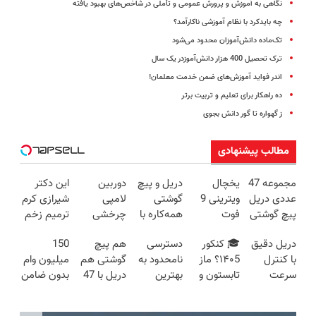
نگاهی به آموزش و پرورش عمومی و تأملی در شاخص‌های بهبود یافته
چه بایدکرد با نظام آموزشی ناکارآمد؟
تک‌ماده دانش‌آموزان محدود می‌شود
ترک تحصیل 400 هزار دانش‌آموزدر یک سال
اندر فواید آموزش‌های ضمن خدمت معلمان!
ده راهکار برای تعلیم و تربیت برتر
ز گهواره تا گور دانش بجوی
مطالب پیشنهادی
مجموعه 47
یخچال
دریل و پیچ
دوربین
این دکتر
عددی دریل
ویترینی 9
گوشتی
لامپی
شیرازی کرم
پیچ گوشتی
فوت
همه‌کاره با
چرخشی
ترمیم زخم
شارژی
ایستکول
گیربکس
360 درجه
ایرانی را
دریل دقیق
🎓 کنکور
دسترسی
هم پیچ
150
(تخفیف به
(جدید)
هوشمند ⚙️
فقط امروز
ساخت!!!
با کنترل
۱۴۰5؟ ماز
نامحدود به
گوشتی هم
میلیون وام
مدت
(نصف
حراج شد🔥
سرعت
تابستون و
بهترین
دریل با 47
بدون ضامن
محدود)
قیمت بازار
پرداخت
اتوماتیک 🎯
تو یک هفتع
آموزش‌ها تا
تیکه
با یک چک
🔥)
درب منزل
(مجموعه
جمع میکنه
روز کنکور
کاربردی! تا
برای خرید