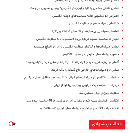
تماس تلفنی وزیرخارجه انگلیس با علی اکبر صالحی
تماس تلفنی صالحی با کاردار ایران در انگلیس؛ بررسی تسهیل مراجعت
اعتراض دو میلیونی علیه سیاست‌های دولت انگلیس
شناسایی افراد حاضر در سفارت انگلیس
اعتصاب سراسری بی‌سابقه در 50 سال گذشته بریتانیا
اظهارات نماینده مشهد در باره ورود دانشجویان به سفارت انگلیس
تمامی دیپلمات‌‌ها و کارکنان سفارت انگلیس از ایران اخراج می‌شوند
حضور دیپلمات‌های خارجی در سفارت انگلیس
آلمان و نروژ سفرای خود را فراخواندند؛ ایتالیا هم سفیر خود را فرامی‌خواند
سفیران و دیپلمات‌های خارجی باغ قلهک را ترک کردند
درخواست انگلیس از دیپلمات‌های ایرانی شتابزده بود؛ متقابل عمل می‌کنیم
درخواست غرامت یک میلیون پوندی بریتانیا از ایران
سفارت نروژ در ایران تعطیل شد
انگلیس خواستار بسته شدن سفارت ایران در لندن تا 48 ساعت آینده شد
اقدام دولت انگلیس در اخراج دیپلمات‌های ایران "احمقانه" بود
مطالب پیشنهادی