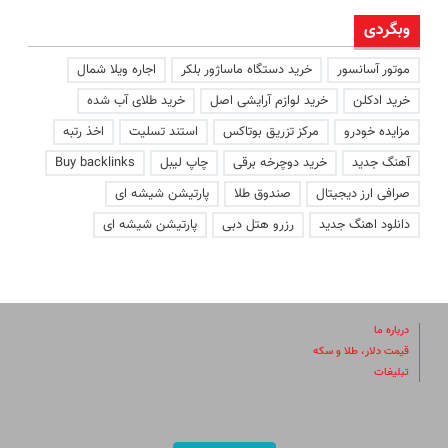
وبگردی
موتور آسانسور
خرید دستگاه ماساژور بلکر
اجاره ویلا شمال
خرید ادکلن
خرید لوازم آرایشی اصل
خرید طلای آب شده
مزایده خودرو
مرکز تزریق بوتاکس
استند تسلیت
اخذ رتبه
آهنگ جدید
خرید دوچرخه برقی
چاپ لیبل
Buy backlinks
صرافی ارز دیجیتال
صندوق طلا
پارتیشن شیشه ای
دانلود اهنگ جدید
رزرو هتل دبی
پارتیشن شیشه ای
درباره ما
قیمت دلار، طلا و سکه
تبلیغات