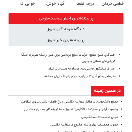
قطعی درمان
درجه فقط
گیاه خوش
خوابی که
کنید!
امروز حراج شد
طعم
میلیاردر شد.
◗پرسش‌نامه◖
🔥 پرداخت
آموزش رایگان
پر بیننده‌ترین اخبار سیاست‌خارجی
درب منزل
دیدگاه خوانندگان امروز
پر بیننده‌ترین خبر امروز
افشاگری منبع مطلع؛ جزئیات مبلغ پرداختی برای عبور از تنگه هرمز تا حذف
کریدورهای شمالی و جنوبی
اعتراف سخنگوی فارسی‌زبان موساد به دست برتر ایران
نظرسنجی‌های آمریکا می‌گوید مردم با جنگ ایران مخالفند
در همین زمینه
تجمع دانشجویان در مقابل سفارت انگلیس و باغ قلهک؛ تلاش نیروی انتظامی
وضعیت آرام در سفارتخانه انگلیس؛ تحویل دستگیرشدگان به مراجع قضایی
تجلی احساسات ضدانگلیسی
تصویر محمدرضا پهلوی شاه مخلوع در سفارت انگلیس