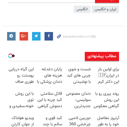
ایران و انگلیس
انگلیس
مطالب پیشنهادی
برای اولین بار
شست و شوی
پایان دغدغه
این گیاه دریایی
در ایران🇮🇷
چربی های کبد
هزینه های
پوستت رو
این دکتر کرم
با نوشیدنی
دندان پزشکی با
طوری صاف
ترمیم کننده 23
گیاهی(55%تخفیف)
پک سفید
میکنه انگار
روند پیری رو با
دندان مصنوعی
قاتل سلامتی
با این روش
روزه ساخت!
کننده خانگی
20سال جوون
این روش
سوئیسی:
کبد چربه با این
توی
شدی🔥
گیاهی معکوس
جدیدترین
دمنوش گیاهی
خونه،سفیدی و
کن
فناوری اروپا،
کبدتو بیمه کن
زیبایی دندوناتو
آرتروز مفاصل
دوربین لامپی
کبد قوی و
ویدیو هولناک
سبک و مقاوم |
برگردون
خود را به طور
چرخشی 360
سالم با چند
از جوان کارتن
پرداخت قسطی
(40%off)