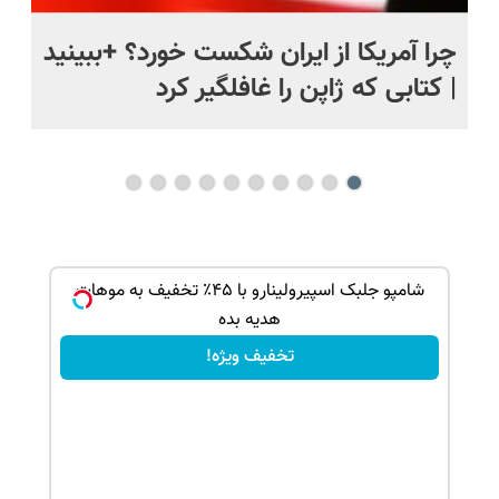
ی
چرا آمریکا از ایران شکست خورد؟ +ببینید
اس
| کتابی که ژاپن را غافلگیر کرد
ک جهت
شامپو جلبک اسپیرولینارو با ۴۵٪ تخفیف به موهات
هدیه بده
تخفیف ویژه!