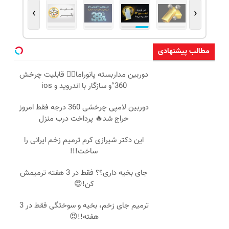
›
‹
مطالب پیشنهادی
دوربین مداربسته پانوراما👈🏻 قابلیت چرخش
360°و سازگار با اندروید و ios
دوربین لامپی چرخشی 360 درجه فقط امروز
حراج شد🔥 پرداخت درب منزل
این دکتر شیرازی کرم ترمیم زخم ایرانی را
ساخت!!!
جای بخیه داری؟؟ فقط در 3 هفته ترمیمش
کن!😍
ترمیم جای زخم، بخیه و سوختگی فقط در 3
هفته!!😍