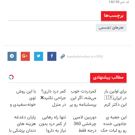
کد خبر
146158
برچسب‌ها
هنرهای تجسمی
مطالب پیشنهادی
برای اولین بار
کمردردت خوب
کمر درد داری؟
با این روش
در ایران🇮🇷
می‌شه، اگر این
جراحی نکنید❌
توی
این دکتر کرم
پرسشنامه رو پر
در منزل
خونه،سفیدی و
ترمیم کننده 23
کنی!!
درمانش کن
زیبایی دندوناتو
این جعبه ی
دوربین لامپی
تنها راه رهایی
پایان دغدغه
روزه ساخت!
(◂پرسش‌نامه)
برگردون
جادویی خنده
چرخشی 360
از کمر درد بدون
هزینه های
(40%off)
رو رو لبات حک
درجه فقط
نیاز به دارو!
دندان پزشکی با