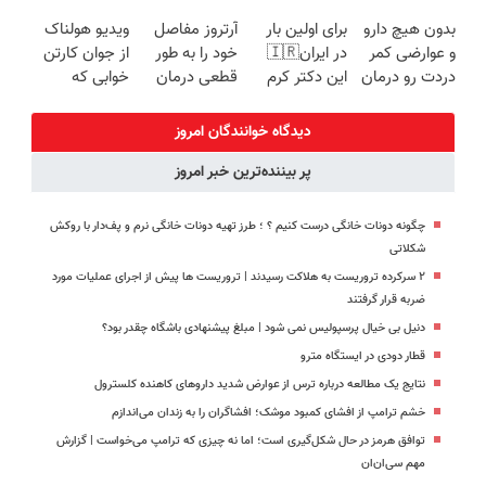
میکنه
امروز حراج شد
(◂پرسش‌نامه)
پک سفید
بدون هیچ دارو
برای اولین بار
آرتروز مفاصل
ویدیو هولناک
خرید40%تخفیف
🔥 پرداخت
کننده خانگی
و عوارضی کمر
در ایران🇮🇷
خود را به طور
از جوان کارتن
درب منزل
دردت رو درمان
این دکتر کرم
قطعی درمان
خوابی که
کن!
ترمیم کننده 23
کنید!
میلیاردر شد.
(پرسش‌نامه)
روزه ساخت!
◗پرسش‌نامه◖
آموزش رایگان
دیدگاه خوانندگان امروز
پر بیننده‌ترین خبر امروز
چگونه دونات خانگی درست کنیم ؟ ؛ طرز تهیه دونات خانگی نرم و پف‌دار با روکش
شکلاتی
۲ سرکرده تروریست به هلاکت رسیدند | تروریست ها پیش از اجرای عملیات مورد
ضربه قرار گرفتند
دنیل بی خیال پرسپولیس نمی شود | مبلغ پیشنهادی باشگاه چقدر بود؟
قطار دودی در ایستگاه مترو
نتایج یک مطالعه درباره ترس از عوارض شدید داروهای کاهنده کلسترول
خشم ترامپ از افشای کمبود موشک؛ افشاگران را به زندان می‌اندازم
توافق هرمز در حال شکل‌گیری است؛ اما نه چیزی که ترامپ می‌خواست | گزارش
مهم سی‌ان‌ان