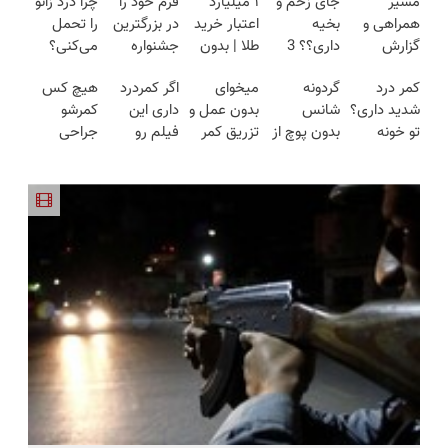
مسیر
جای زخم و
۱ میلیارد
فرم خود را
چرا درد زانو
همراهی و
بخیه
اعتبار خرید
در بزرگترین
را تحمل
گزارش
داری؟؟ 3
طلا | بدون
جشنواره
می‌کنی؟
عملکرد
هفته‌ای
ضامن و
ایمپلنت
خیلی ساده
کمر درد
گردونه
میخوای
اگر کمردرد
هیچ کس
گروه اسنپ
محوش کن!
چک
تهران پر
درمنزل
شدید داری؟
شانس
بدون عمل و
داری این
کمرشو
در ۱۴۰۴
کنید ! |
درمانش کن
تو خونه
بدون پوچ از
تزریق کمر
فیلم رو
جراحی
فقط ۲۵
درمانش کن
PS5 تا
دردت خوب
ببین!
نمیکنه❗
میلیون
(◂پرسش‌نامه
آیفون17 و
شه؟
◗پرسش‌نامه
درمان
رو پرکن)
بیت کوین
◂پرسش‌نامه
رو پر کن◖
کمردرد
🔥
رو پرکن
بدون قرص
(پرسشنامه)