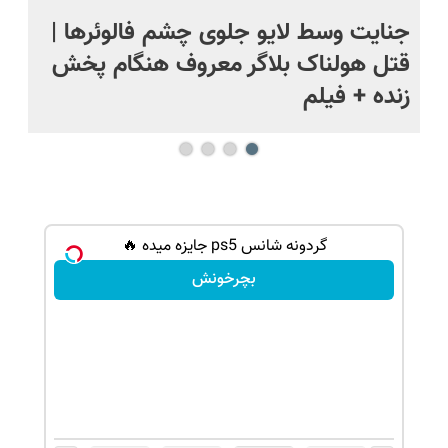
ج
جنایت وسط لایو جلوی چشم فالوئرها |
صح
قتل هولناک بلاگر معروف هنگام پخش
سب
زنده + فیلم
گردونه شانس ps5 جایزه میده 🔥
بچرخونش