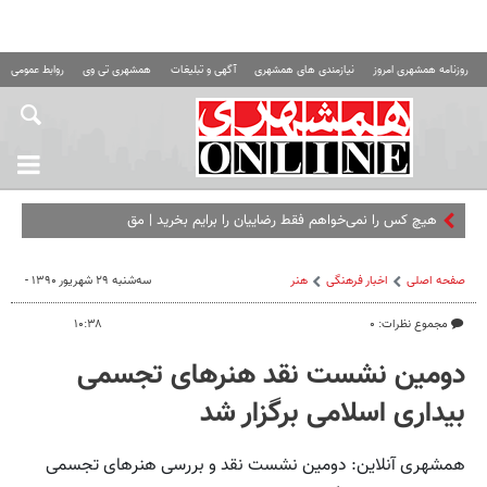
روزنامه همشهری امروز
نیازمندی های همشهری
آگهی و تبلیغات
همشهری تی وی
روابط عمومی ه
هیچ کس را نمی‌خواهم فقط رضاییان را برایم بخرید | مقصد رامین م
صفحه اصلی
اخبار فرهنگی
هنر
سه‌شنبه ۲۹ شهریور ۱۳۹۰ -
مجموع نظرات: ۰
۱۰:۳۸
دومین نشست نقد هنرهای تجسمی
بیداری اسلامی برگزار شد
همشهری آنلاین: دومین نشست نقد و بررسی هنرهای تجسمی