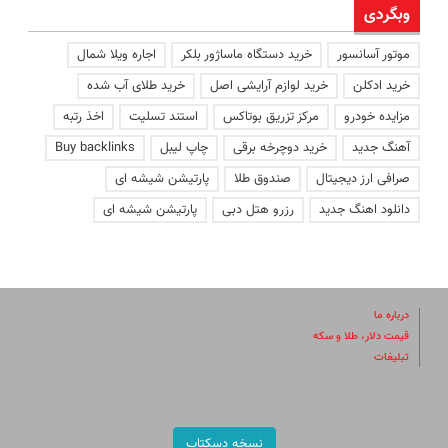
وبگردی
موتور آسانسور
خرید دستگاه ماساژور بلکر
اجاره ویلا شمال
خرید ادکلن
خرید لوازم آرایشی اصل
خرید طلای آب شده
مزایده خودرو
مرکز تزریق بوتاکس
استند تسلیت
اخذ رتبه
آهنگ جدید
خرید دوچرخه برقی
چاپ لیبل
Buy backlinks
صرافی ارز دیجیتال
صندوق طلا
پارتیشن شیشه ای
دانلود اهنگ جدید
رزرو هتل دبی
پارتیشن شیشه ای
درباره ما
قیمت دلار، طلا و سکه
تبلیغات
نسخه دسکتاپ