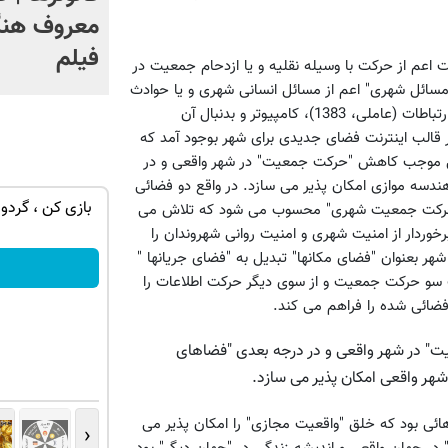
معروف هنگ
فیلم
م از حرکت با وسیله نقلیه و یا ازدحام جمعیت در
سائل شهری" اعم از مسائل انسانی شهری و یا حوادث
و سوانح شهری در شهرهای بزرگ می باشد. با ظهور صنعت همزمان ارتباطات (عاملی، 1383)، کامپیوتر و بدنبال آن
ر قالب اینترنت فضای جدیدی برای شهر بوجود آمد که
اول موجب کاهش "حرکت جمعیت" در شهر واقعی و در
سه موازی امکان پذیر می سازد. در واقع دو فضائی
خونش بیت
nokia 105👈🏻تخفیف ویژه + پرداخت درب
بازی کن ، گردون
 حرکت جمعیت شهری" محسوب می شود که تلاش می
منزل و گارانتی😍
خوردار از امنیت شهری و امنیت روانی شهروندان را
ر بعنوان "فضای مکانها" تبدیل به "فضای جریانها "
سفارش بده!
19) (Castells) می شود که از یک سو حرکت جمعیت و از سوی دیگر حرکت اطلاعات را
 فضائی شده را فراهم می کند.
 در شهر واقعی و در درجه بعدی "فضاهای
هر واقعی امکان پذیر می سازد.
ئی بود که خلق "واقعیت مجازی" را امکان پذیر می
‹