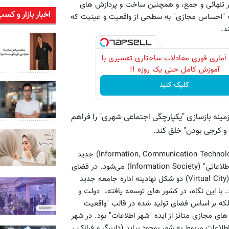
ر تنهائی و جمع، و همچنین ساخت و پردازش های
اخبار بازار و کسب
که "احساس مجازی" به سطحی از واقعیت و عینیت که
د.
آماری فوری معادلات ساختاری تفسیری با
آموزش کامل حتی یک روزه !!
کلیک کنید
مینه بازسازی "یکپارچگی اجتماعی شهری" را فراهم
 و کرجی بودن" خلق کند.
ظرفیت های جهان مجازی متاثر از تکنولوژی ارتباطی و اطلاعاتی (Information, Communication Technology) جدید
است که جامعه را وارد فضائی کرده است که از آن تعبیر به "جامعه اطلاعاتی" (Information Society) می‌شود. در فضای
جدید، دولت الکترونیک (Electronic Government) و شهر مجازی (Virtual City) دو شکل نهادینه اداره جامعه جدید
 این نگاه، در کشور های توسعه یافته، دولت و
بلکه بر اساس فضای تولید شده در قالب "واقعیت
گاه اولیه شهر های مجازی متاثز از ایده "شهر اطلاعات" بود. در شهر
اعات مربوط به شهر بوجود بیاید (دایبرگر و فرانک ،