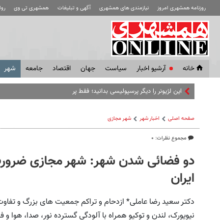
روزنامه همشهری امروز
نیازمندی های همشهری
آگهی و تبلیغات
همشهری تی وی
رو
خانه
آرشیو اخبار
سياست
جهان
اقتصاد
جامعه
شهر
این لژیونر را دیگر پرسپولیسی بدانید؛ فقط پرسپولیس پول خریدش را
صفحه اصلی
اخبار شهر
شهر مجازی
مجموع نظرات: ۰
دو فضائی شدن شهر: شهر مجازی ضرورت 
ایران
دکتر سعید رضا عاملی* ازدحام و تراکم جمعیت های بزرگ و تفاو
نیویورک، لندن و توکیو همراه با آلودگی گسترده نور، صدا، هوا و ف