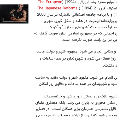
 اوراق سفید رشد اروپائی (1994) (
The European
ن 21 (1994) (
The Japanese Reforms
T
) و یا برنامه جامعه اطلاعاتی دانمارک در سال 2000
 وزارتخانه اینترنت در هلند و شکل گیری شهری
ولات برنامه ریزی معطوف به ساخت "شهرهای مجازی" و "دولت
 اجمالی که در جمهوری اسلامی ایران صورت گرفته نه
ی در این راستا صورت نگرفته است.
 مکانی انجام می شود. مفهوم شهر و دولت مقید
 به شهر و دولت 24 ساعته در هفت روز هفته می شود و شهروندان در همه ساعات و
د داشت.
ی انجام می شود. مفهوم شهر و دولت مقید به ساعت
در هفت روز هفته می شود و شهروندان در همه ساعات و دقایق روز امکان
فهوم بازکردن و بستن دروازه شهر و یا تقسیمات
ر مکان محوری به پایان می رسد، بلکه معماری فضای
ی قابل دسترسی همزمان برای همگان است. در فضای
یف می شود که لزوما از تراکم جمعیتی که موجب بی