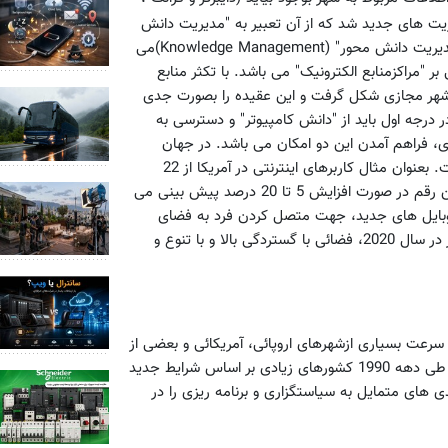
یت های جدید شد که از آن تعبیر به "مدیریت دانش
محور " می شد. شهر دو فضائی با نگاه آینده گرا مبتنی بر همین "مدیریت دانش محور" (Knowledge Management)می
 "مراکزمنابع الکترونیک" می باشد. با تکثر منابع
 شهر مجازی شکل گرفت و این عقیده را بصورت جدی
ر درجه اول باید از "دانش کامپیوتر" و دسترسی به
زی، فراهم آمدن این دو امکان می باشد. در جهان
توسعه یافته با سرعتی فزاینده تر جامعه اینترنتی رو به گسترش است. بعنوان مثال کاربرهای اینترنتی در آمریکا از 22
میلیون در سال 1995 به 92 میلیون در سال 1999 رسیده اند که این رقم در صورت افزایش 5 تا 20 درصد پیش بینی می
سال جاری (2004) برسد. قابلیت موبایل های جدید، جهت متصل کردن فرد به فضای
مجازی اینترنت و همچنین پیش بینی ظهور سیسم کامپیوتری فراگیر در سال 2020، فضائی با گستردگی بالا و با تنوع و
م هلند در سال 1994 شکل گرفت و به سرعت بسیاری ازشهرهای اروپائی، آمریکائی و بعضی از
شهر های آسیائی مثل توکیو و سنگاپور وارد این فضای شهری شدند. طی دهه 1990 کشورهای زیادی بر اساس شرایط جدید
 های متمایل به سیاستگزاری و برنامه ریزی را در