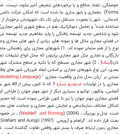
Forms) معماری و شهر سازی بنا شده است که امکان حرکت دائمی 
خدماتی، شهر را بصورت مستقل برای تک تک شهروندان برخوردار ا
شناخته شده" و تعامل دموکراتیک هم در سطح شهری (شهر مجازی) 
شود و شاخص جدید توسعه یافتگی را وارد مفاهیم جدید توسعه می
نوع را از هم متمایز نموده اند. 1) شهرهای مجا
دارد[
لینک
بعدی، این نوع شهرهای مجازی بر اساس ابعاد فیزیکی شهر های واق
مبتنی بر "زبان مدل سازی واقعیت مجازی " (
y Modelling Language
مجازی را در تولیدات
استودیو سیاره 9
که تا کنو
فضای مجازی مهم جهان را نیز تا کنون طراحی نموده است که حجم گس
اشکال مختلف سازماندهی و نمایش شهر مجازی و جماعت های مجازی
است. ودل و بورنیگ ، (2004) (
Waddell
) ، در خصوص
and
Borning
ب
مجازی بدون ارتباط صرف با بستر شهر واقعی تفاوت گذاشته است. شه