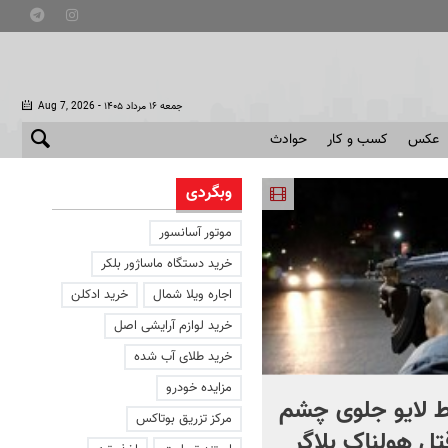
- جمعه ۱۶ مرداد ۱۴۰۵
Aug 7, 2026
عکس
کسب و کار
حوادث
وبگردی
موتور آسانسور
خرید دستگاه ماساژور بلکر
اجاره ویلا شمال
خرید ادکلن
خرید لوازم آرایشی اصل
خرید طلای آب شده
مزایده خودرو
 لایو جلوی چشم
صحنه ای نادر از حیات وح
مرکز تزریق بوتاکس
قتل هولناک بلاگر
ایران در سبلان + فیلم