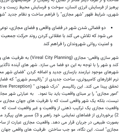
ساخت و از طرف دیگر متاثر از تمایل به رهیدن از "فرسایشهای انرژی"
پرهیز از فرسایش انرژی انسان، سوخت و فرسایش محیط زیست و دستر
شهری، شرایط ظهور "شهر مجازی" را فراهم ساخت و نظام جدید "شهرسازی واقعی-مج
دو فضائی شدن شهر در فضای واقعی و فضای مجازی، نو
می شود که تلاش می کند با عقلانی کردن روند حرکت جمعیت شهر
و امنیت روانی شهروندان را فراهم کند
شهر سازی واقعی- مجازی (Vireal
City Planning) به ظ
کند و شهر را با توجه به این دو فضا می سازد. شهر های آینده ناگذی
شهرهای موجود نیازمند بازسازی جدید و اضافه کردن "فضای شهر مج
نرم افزارهای کامپیوتری، ساحت جدیدی از "رئالیسم شهری" که فضا
"امور مجازی" را بر مبنای واقعیت باید بنا نمود. به عبارتی شهر مجا
نیست، بلکه یک شهر واقعی است که با ظرفیت های جهان مجازی س
2) برخورداری از فضاهای نمایشی 
بصورت طبیعی در جریان قرار می دهد. واقعیت مجازی عبارت از س
مجازی" است. این نگاه، مو جب ساختن ظرفیت های واقعی جهان م