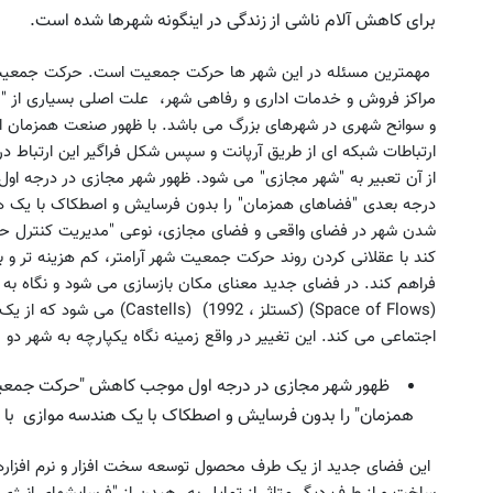
برای کاهش آلام ناشی از زندگی در اینگونه شهرها شده است.
مهمترین مسئله در این شهر ها حرکت جمعیت است. حرکت جمعیت اع
مراکز فروش و خدمات اداری و رفاهی شهر، علت اصلی بسیاری از "م
ارتباطات شبکه ای از طریق آرپانت و سپس شکل فراگیر این ارتباط د
از آن تعبیر به "شهر مجازی" می شود. ظهور شهر مجازی در درجه 
درجه بعدی "فضاهای همزمان" را بدون فرسایش و اصطکاک با یک هند
از PS5 تا آیفون17 و بیت کوین برنده شو 🔥
گردونه شانس بدون پوچ | بچر
شدن شهر در فضای واقعی و فضای مجازی، نوعی "مدیریت کنترل
گردونه شانس بدون پوچ 💥
کوین ببر! 🔥😍
کند با عقلانی کردن روند حرکت جمعیت شهر آرامتر، کم هزینه تر و بر
فراهم کند. در فضای جدید معنای مکان بازسازی می شود و نگاه به شه
بچرخونش
بچرخونش
(Space of Flows) (کستلز ، 92
اجتماعی می کند. این تغییر در واقع زمینه نگاه یکپارچه به شهر دو
ظهور شهر مجازی در درجه اول موجب کاهش "حرکت جمعیت"
همزمان" را بدون فرسایش و اصطکاک با یک هندسه موازی با ش
این فضای جدید از یک طرف محصول توسعه سخت افزار و نرم افزارها