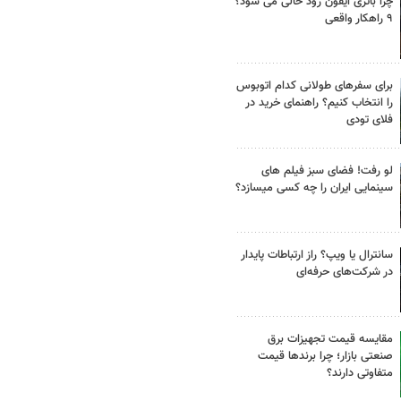
چرا باتری آیفون زود خالی می شود؟
۹ راهکار واقعی
برای سفرهای طولانی کدام اتوبوس
را انتخاب کنیم؟ راهنمای خرید در
فلای تودی
لو رفت! فضای سبز فیلم های
سینمایی ایران را چه کسی میسازد؟
سانترال یا ویپ؟ راز ارتباطات پایدار
در شرکت‌های حرفه‌ای
مقایسه قیمت تجهیزات برق
صنعتی بازار؛ چرا برندها قیمت
متفاوتی دارند؟