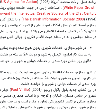
برنامه عمل ایالات متحده آمریکا (1993) (
US Agenda for Action
)،
White Paper Growth
)، اصلاحات ژاپنی در جهت جامعه پویای روشنفکرانه قر
oward the Intellectual Creative Society of the 21st Century
(1994) (
The Danish Information Society 2000
) و یا شکل گیری
مجازی آمستردام در سال 1994، نمونه هایی از تح
الکترونیک" در فضای جامعه اطلاعاتی می باشد. بر اساس بررسی های
در سطح مجلس و نه در سطح دولت اقدام فکری و اجرائی قابل توجه
در شهر مجازی، خدمات شهری بدون هیچ محدودیت زمانی و
به ساعت کار اداری، تبدیل
دقایق روز امکان بهره مندی از خدمات دولتی و شهری را خواهن
در شهر مجازی، خدمات اطلاعاتی بدون هیچ محدودیت زمانی و مکان
کار اداری، تبدیل به شهر و دولت 24 ساعته 
بهره مندی از خدمات دولتی و شهری را خواهند داشت.
در این فضای جدید بقول پائول ویرلیو (2001) (
Paul Virilio
) دیگر م
شهری بر اساس میدان، خیابان و کوچه و یا اساسا معماری مبتنی ب
مجازی مبتنی بر تغییر تکنولوژیکی زمان و مکان است و ساخت ها
مجازی شهر، بخش مرکزی و پیرامونی شهر با متغیرهای متفاوتی تعر