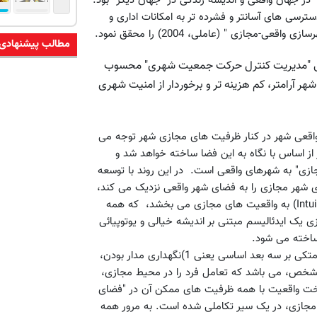
 در جهان واقعی و اندیشه زندگی در "جهان دیگر" بود.
سی های آسانتر و فشرده تر به امکانات اداری و
ازی " (عاملی، 2004) را محقق نمود.
مطالب پیشنهادی
عی "مدیریت کنترل حرکت جمعیت شهری" محسوب
 آرامتر، کم هزینه تر و برخوردار از امنیت شهری
رفیت های واقعی شهر در کنار ظرفیت های مجازی شهر توجه می
ر از اساس با نگاه به این فضا ساخته خواهد شد و
ازی" به شهرهای واقعی است. در این روند با توسعه
ی شهر مجازی را به فضای شهر واقعی نزدیک می کند،
تحقق پیدا می کند. این رئالیسم "درک شهودی " (Intuitive Perception) به واقعیت های مجازی می بخشد، که همه
زی یک ایدئالیسم مبتنی بر اندیشه خیالی و یوتوپیائی
اخته می شود.
واقعیت مجازی یک ترکیب ذهنی از واقعیت و غیر واقعیت است که متکی بر سه بعد اساسی یعنی 1)نگهداری مدار بودن،
خود راهبر و 3) مسیر های پیگرد مشخص، می باشد که تعامل فرد را در محیط مجازی،
اخت واقعیت با همه ظرفیت های ممکن آن در "فضای
جازی، در یک سیر تکاملی شده است. به مرور همه