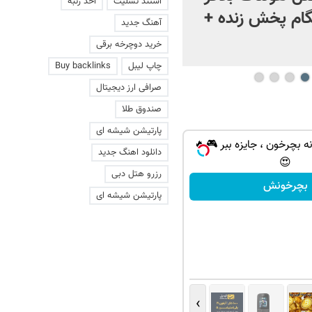
استند تسلیت
اخذ رتبه
ام پخش زنده +
آهنگ جدید
خرید دوچرخه برقی
چاپ لیبل
Buy backlinks
صرافی ارز دیجیتال
صندوق طلا
پارتیشن شیشه ای
ه بچرخون ، جایزه ببر 🎮🔥
دانلود اهنگ جدید
😍
رزرو هتل دبی
بچرخونش
پارتیشن شیشه ای
›