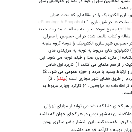
قلمرو مخاطبین شهری خود در فضا ی جغرافیایی شهر
ی دهند.
2002) مفهوم طراحی و یا شهرسازی الکترونیک را در مقاله ای که تحت عنوان
 سایت ها در شهرسازی " (
ePlanning: A Snapshot
of the
Using the World Wide Web in Urban Planning) مطرح نموده اند و به مطالعات مدیریت جدید
ای مجازی پرداخته اند. در این مقاله 142 تحقیق، مقاله و کتاب تالیف شده در این خصوص را معرفی
ه مطالعات انجام شده در خصوص شهر سازی الکترونیک را درسه گروه مقوله
بندی می کنند: 1) مدیریت اطلاعات شهری 2) ارائه اطلاعات شهری 3) تکنولوژی های مربوط به توجه به مرزبندی های
ستفاده از متن، تصویر، صدا و فیلم توجه می شود. این
گروه از محققین کاربردهای متفاوتی برای سیاست های شهری الکترونیک را از هم متمایز می کنند: 1) کاربرد اول شامل
شهر سازی و بخش های اداری عمومی می شود که کمک به فهم بهتر و ارتباط وسیع با مردم و حوزه عمومی می شود. 2)
مردم از طریق فضای شهر مجازی است [
لینک
] . 3)
استفاده از ابزار چند رسانه ای فضا ی مجازی برای ارائه موثر تر و بهینه تر اطلاعات به مراجعین. 4) کارکرد چهارم مربوط به
 است.
هر کجای دنیا که باشد می تواند از مزایای تهرانی
علاقمندان به شهر بومی در هر کجای جهان که باشند
 و کرجی خدمت کنند. این انتشار و غیر مرکزی بودن
هران بهینه و کارآمد خواهد داشت.