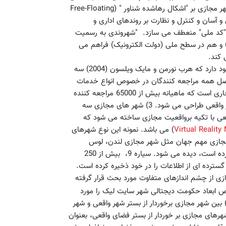
حوصلگی، تضاد منافع و یا برخوردهای تبعیض آمیز بشود، نیست. شهر مجازی بر "اشکال رهاشده شناور " (Free-Floating
و آسان و کنترل و نظارت بر روندهای اداری و
ز "کد ملی" منعطف می سازد. "شهروندی به رسمیت
و هم در سطح ملی (دولت الکترونیک) فراهم می
 کند.
در فضای مجازی مثال ها و نمونه های زیادی از شهر های مجازی وجود دارد که هرب نورمن و مایک ویلسون (2004) سه
زی برای راهنمائی متصل همه مراجعه کنندگان در خصوص انواع خدمات
بازرگانی و تجاری مثل شهر مجازی برایتون که محل انواع تبلیغات تجاری است که ماهیانه بیش از 65000 مراجعه کننده
] . 2) شهر مجازی مسطح که با تکیه بر سطح مشترک شهر واقعی طراحی می شود. 3) شهر های مجازی سه
عی با تکیه برواقعیت مجازی ساخته می شود که
Virtual Realit
) می باشد. نمونه این نوع شهرهای
ن بیش از 40 شهر مجازی مهم جهان مثل شهر مجازی لندن، لوس
آنجلس، ونکوور، توکیو و بسیاری دیگر از شهر مهم جهان را طراحی کرده است، دیده می شود. سیاره 9، بیش از 250
ترده ای از اطلاعات را در خود ذخیره کرده است.
 از چشم اندازهای متفاوت مورد بحث قرار گرفته
 ابعاد حکومت دیجتالی شهر سایت لیک را مورد
حث قرار داده اند. گراهام و آرویجی (1997) (Graham and Aurigi) بین شهر مجازی برخوردار از بستر شهر واقعی و شهر
رهای مجازی بر خوردار از بستر فضای واقعی، بعنوان