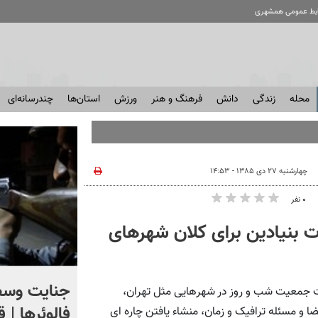
ابط عمومی همشهری
محله
زندگی
دانش
فرهنگ و هنر
ورزش
استان‌ها
چندرسانه‌ای
چهارشنبه ۲۷ دی ۱۳۸۵ - ۱۴:۵۳
۰ نفر
بنیادین برای کلان شهرهای
اگر یک‌بار دیگر ایران به ما
جنایت وسط
ت جمعیت شب و روز در شهرهایی مثل تهران،
حمله کند فلج می شویم
فالوئرها | 
ضا و مسئله ترافیک و زمان، منشاء یافتن چاره ای