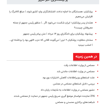
پزشکیان: همسایگان ما اجازه ندادند اغتشاشگران وارد کشور شوند | مبلغ کالابرگ را
افزایش می‌دهیم
هشدار پسر پزشکیان؛ ایران شکست می‌خورد اگر...| منظور رئیس جمهور از جمله
معروفش چیست؟
پیشنهاد پزشکیان برای نامگذرای روز ۱۴ مرداد | متن پیام رئیس جمهور
سخنان متفاوت پزشکیان + تیزر | می‌گویند فلانی که حزب اللهی بود را برداشته ای...
| امشب ببینید
در همین زمینه
مصلحی از وزارت اطلاعات رفت
مصلحی در وزارت اطلاعات ماندنی شد
علت استعفای وزیراطلاعات کاهش اختیارات وی بود
بررسی دلایل استعفای مصلحی در مجلس
حضور مصلحی در وزارت اطلاعات به شایعات پایان داد
216 نماینده خواستار موضع گیری صریح رئیس جمهور در حمایت از مصلحی شدند
شباهت‌های برکناری محسنی و مصلحی