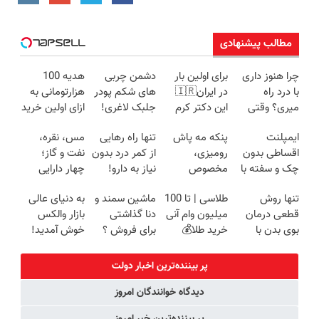
مطالب پیشنهادی
چرا هنوز داری
برای اولین بار
دشمن چربی
هدیه 100
با درد راه
در ایران🇮🇷
های شکم پودر
هزارتومانی به
میری؟ وقتی
این دکتر کرم
جلبک لاغری!
ازای اولین خرید
راه درمان جلو
ترمیم کننده 23
گیاهی+تاثیر
از گرمی
ایمپلنت
پنکه مه پاش
تنها راه رهایی
مس، نقره،
پاته!
روزه ساخت!
فوری
اقساطی بدون
رومیزی،
از کمر درد بدون
نفت و گاز؛
چک و سفته با
مخصوص
نیاز به دارو!
چهار دارایی
٪۲۵ تخفیف
گرمایی‌ها!!
(◂پرسش‌نامه)
جهانی در یک
تنها روش
طلاسی | تا 100
ماشین سمند و
به دنیای عالی
👈 ویزیت
سبد
قطعی درمان
میلیون وام آنی
دنا گذاشتی
بازار والکس
رایگان توسط
بوی بدن با
خرید طلا💰
برای فروش ؟
خوش آمدید!
متخصص
گارانتی عودت
ثبت نام کن!
اینجا سریع و
ترید را آغاز
وجه‼️ همین
راحت بفروش
کنید!
پر بیننده‌ترین اخبار دولت
الان ببین
دیدگاه خوانندگان امروز
پر بیننده‌ترین خبر امروز