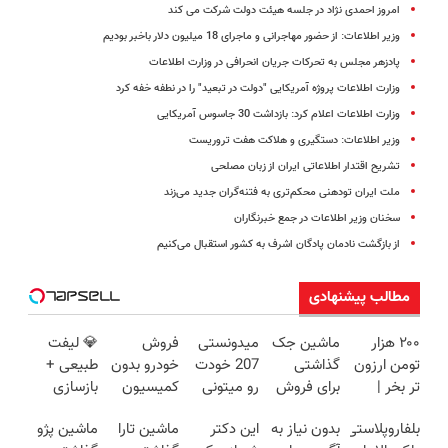
امروز احمدی نژاد در جلسه هیئت دولت شرکت می کند
وزیر اطلاعات: از حضور مهاجرانی و ماجرای 18 میلیون دلار باخبر بودیم
پادزهر مجلس به تحرکات جریان انحرافی در وزارت اطلاعات
وزارت اطلاعات پروژه آمریکایی "دولت در تبعید" را در نطفه خفه کرد
وزارت اطلاعات اعلام کرد: بازداشت 30 جاسوس آمریکایی
وزیر اطلاعات: دستگیری و هلاکت هفت تروریست
تشریح اقتدار اطلاعاتی ایران از زبان مصلحی
ملت ایران تودهنی محکم‌تری به فتنه‌گران جدید می‌زند
سخنان وزیر اطلاعات در جمع خبرنگاران
از بازگشت نادمان پادگان اشرف به کشور استقبال می‌کنیم
مطالب پیشنهادی
۲۰۰ هزار
ماشین جک
میدونستی
فروش
💎 لیفت
تومن ارزون
گذاشتی
207 خودت
خودرو بدون
طبیعی +
تر بخر |
برای فروش
رو میتونی
کمیسیون
بازسازی
اکانت هوش
؟ اینجا
روهوا
😍
پوست +
بلفاروپلاستی
بدون نیاز به
این دکتر
ماشین تارا
ماشین پژو
مصنوعی
سریع و
بفروشی؟
کاهش