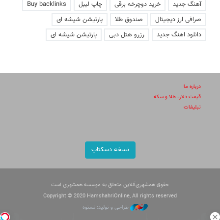
آهنگ جدید
خرید دوچرخه برقی
چاپ لیبل
Buy backlinks
صرافی ارز دیجیتال
صندوق طلا
پارتیشن شیشه ای
دانلود اهنگ جدید
رزرو هتل دبی
پارتیشن شیشه ای
درباره ما
قیمت دلار، طلا و سکه
تبلیغات
نسخه دسکتاپ
حقوق همشهری‌آنلاین متعلق به موسسه همشهری است
Copyright © 2020 HamshahriOnline, All rights reserved
طراحی و تولید: نستوه