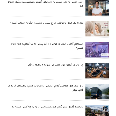
امین امینی با اندرز مسیر تازه‌ای برای آموزش شخصی‌سازی‌شده ایجاد
کرد
بعد از یک عمل ناموفق، جراح بینی ترمیمی را چگونه انتخاب کنیم؟
استعلام آنلاین خدمات دولتی: از کد پستی تا ثنا کدام را کجا انجام
دهیم؟
چرا باتری آیفون زود خالی می شود؟ ۹ راهکار واقعی
برای سفرهای طولانی کدام اتوبوس را انتخاب کنیم؟ راهنمای خرید در
فلای تودی
لو رفت! فضای سبز فیلم های سینمایی ایران را چه کسی میسازد؟