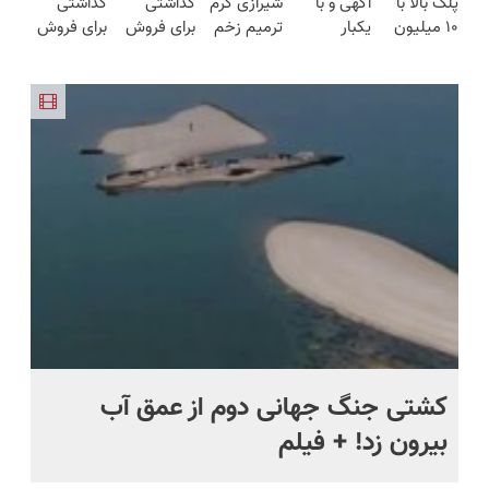
پلک بالا با
آگهی و با
شیرازی کرم
گذاشتی
گذاشتی
راحت
اینجا سریع
چین‌وچروک؛
۱۰ میلیون
یکبار
ترمیم زخم
برای فروش
برای فروش
بفروش
و راحت
مشاوره
تخفیف
مراجعه
ایرانی را
؟ اینجا
؟ اینجا
بفروش
رایگان
فقط ۲۵
فروخته شد
ساخت!!!
سریع و
سریع و
میلیون ✅
راحت
راحت
بفروش
بفروش
.
کشتی‌ جنگ جهانی دوم از عمق آب
اف
بیرون زد! + فیلم
ما