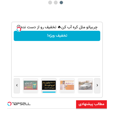
 ثبت نام
چربیاتو مثل کره آب کن🔥 تخفیف رو از دست نده😉
تخفیف ویژه!
›
‹
مطالب پیشنهادی