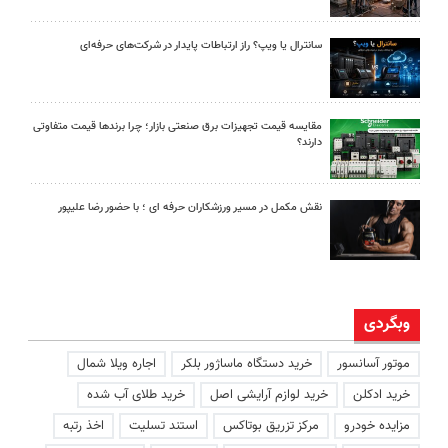
سانترال یا ویپ؟ راز ارتباطات پایدار در شرکت‌های حرفه‌ای
مقایسه قیمت تجهیزات برق صنعتی بازار؛ چرا برندها قیمت متفاوتی
دارند؟
نقش مکمل در مسیر ورزشکاران حرفه ای ؛ با حضور رضا علیپور
وبگردی
موتور آسانسور
خرید دستگاه ماساژور بلکر
اجاره ویلا شمال
خرید ادکلن
خرید لوازم آرایشی اصل
خرید طلای آب شده
مزایده خودرو
مرکز تزریق بوتاکس
استند تسلیت
اخذ رتبه