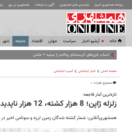
روزنامه همشهری امروز
نیازمندی های همشهری
آگهی و تبلیغات
همشهری تی وی
رو
خانه
آرشیو اخبار
سياست
جهان
اقتصاد
جامعه
شهر
اسباب‌ بازی‌های کریستیانو رونالدو را ببینید + عکس
صفحه اصلی
اخبار اجتماعی
آسیب اجتماعی
مجموع نظرات: ۰
تازه‌ترین آمار فاجعه
زلزله ژاپن؛ 8 هزار کشته، 12 هزار ناپدید
همشهری‌آنلاین: شمار کشته شدگان زمین لرزه و سونامی اخیر در 