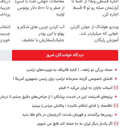
اجاره‌ قسطی ویلا! از کلبه تا
معاملات جهانی نفت با اسپرد
آپارتمان مبله رو تو 4 قسط
از صفر و تا ۵۰۰ دلار بونوس
جزییات
اجاره کن.
اولیه
پرداخ
ویدیو هولناک از جوان کارتن
آب کردن چربی های شکم و
انتخاب
خوابی که میلیاردر شد.
پهلو با این پودر
چربیس
آموزش رایگان
جلبک(سفارش با تخفیف
خوردن 
ویژه)
خرید60%تخفیف
دیدگاه خوانندگان امروز
حمله بزرگی تو راهه… | کنایه قالیباف به توییت‌های ترامپ
افشای خصوصی گزینه محرمانه ترامپ برای رئیس جمهوری آمریکا !
آمیتاب باچان به ایران می‌آید + فیلم
پرتوهای قدرتمند لیزر در خدمت پزشکان | از جراحی‌های دقیق چشم تا درمان
«اقتصاد را فدای انتقام نکنید» ؛ واکنش مردم را ببینید
روس‌ها برگشتند و قهرمان شدند؛ آذربایجان در باکو طلا ندید
اگر یک‌بار دیگر ایران به ما حمله کند فلج می شویم