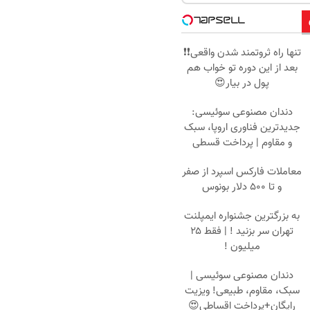
تنها راه ثروتمند شدن واقعی❗❗
بعد از این دوره تو خواب هم
پول در بیار😍
دندان مصنوعی سوئیسی:
جدیدترین فناوری اروپا، سبک
و مقاوم | پرداخت قسطی
معاملات فارکس اسپرد از صفر
و تا ۵۰۰ دلار بونوس
به بزرگترین جشنواره ایمپلنت
تهران سر بزنید ! | فقط ۲۵
میلیون !
دندان مصنوعی سوئیسی |
سبک، مقاوم، طبیعی! ویزیت
رایگان+پرداخت اقساطی😍