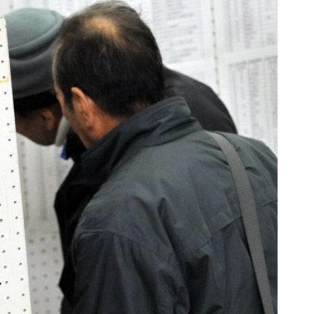
ین کوییک گذاشتی برای فروش ؟ اینجا
جای این پک تقویت موی جلبک 
سریع و راحت بفروش
خالیه!45%تخفیف
درخواست فروش
خرید محصول