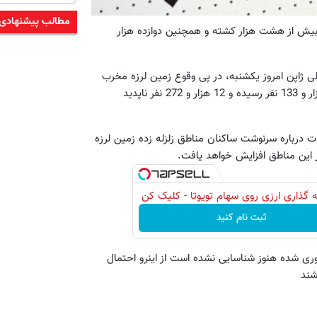
مطالب پیشنهادی
 بیش از هشت هزار کشته و همچنین دوازده هزار
ی ژاپن امروز یکشنبه، در پی وقوع زمین لرزه مخرب
در سواحل شمال شرقی این کشور شمار کشته شدگان تاکنون به 6هزار و 133 نفر رسیده و 12 هزار و 272 نفر ناپدید
ت درباره سرنوشت ساکنان مناطق زلزله زده زمین لرزه
 گذاری ارزی روی سهام تویوتا - کلیک کن
ثبت نام کنید
وری شده هنوز شناسایی نشده است از اینرو احتمال
شند