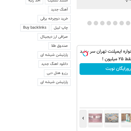
استند تسلیت
اخذ رتبه
آهنگ جدید
خرید دوچرخه برقی
چاپ لیبل
Buy backlinks
صرافی ارز دیجیتال
صندوق طلا
اره ایمپلنت تهران سر بزنید
پارتیشن شیشه ای
۲ میلیون !
دانلود اهنگ جدید
رورایگان نوبت
رزرو هتل دبی
پارتیشن شیشه ای
›