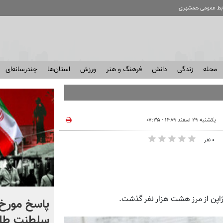
ابط عمومی همشهری
محله
زندگی
دانش
فرهنگ و هنر
ورزش
استان‌ها
چندرسانه‌ای
یکشنبه ۲۹ اسفند ۱۳۸۹ - ۰۷:۳۵
۰ نفر
ژاپن از مرز هشت هزار نفر گذشت.
شادمهر عقیلی قطعه «گل
پاسخ مورخ 
یاس» را بازخوانی کرد | ببینید
سلطنت طل