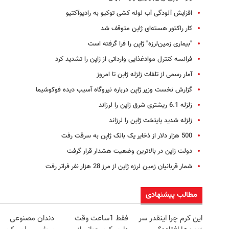
افزایش آلودگی آب لوله کشی توکیو به رادیوآکتیو
کار راکتور هسته‌ای ژاپن متوقف شد
"بیماری زمین‌لرزه" ژاپن را فرا گرفته است
فرانسه کنترل موادغذایی وارداتی از ژاپن را تشدید کرد
آمار رسمی از تلفات زلزله ژاپن تا امروز
گزارش نخست وزیر ژاپن درباره نیروگاه آسیب دیده فوکوشیما
زلزله ‌6.1 ریشتری شرق ژاپن را لرزاند
زلزله شدید پایتخت ژاپن را لرزاند
500 هزار دلار از ذخایر یک بانک ژاپن به سرقت رفت
دولت ژاپن در بالاترین وضعیت هشدار قرار گرفت
شمار قربانیان زمین لرزه ژاپن از مرز 28 هزار نفر فراتر رفت
مطالب پیشنهادی
این کرم چرا اینقدر سر
فقط 1ساعت وقت
دندان مصنوعی