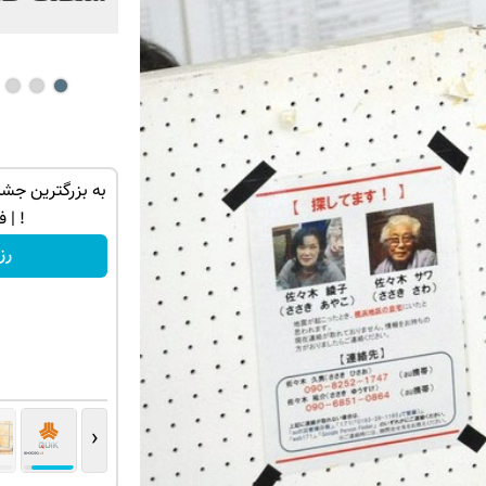
توی حمومت
تنها در چند ساعت و با یکبار مراجعه فروخته
به بزرگترین جشنو
شد ✅
! | فقط ۵
درخواست فروش
رز
‹