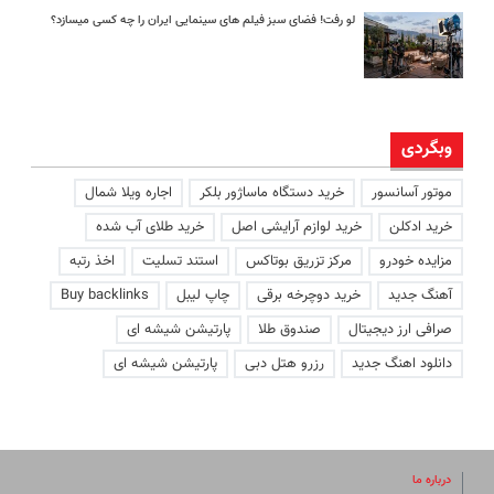
لو رفت! فضای سبز فیلم های سینمایی ایران را چه کسی میسازد؟
وبگردی
موتور آسانسور
خرید دستگاه ماساژور بلکر
اجاره ویلا شمال
خرید ادکلن
خرید لوازم آرایشی اصل
خرید طلای آب شده
مزایده خودرو
مرکز تزریق بوتاکس
استند تسلیت
اخذ رتبه
آهنگ جدید
خرید دوچرخه برقی
چاپ لیبل
Buy backlinks
صرافی ارز دیجیتال
صندوق طلا
پارتیشن شیشه ای
دانلود اهنگ جدید
رزرو هتل دبی
پارتیشن شیشه ای
درباره ما