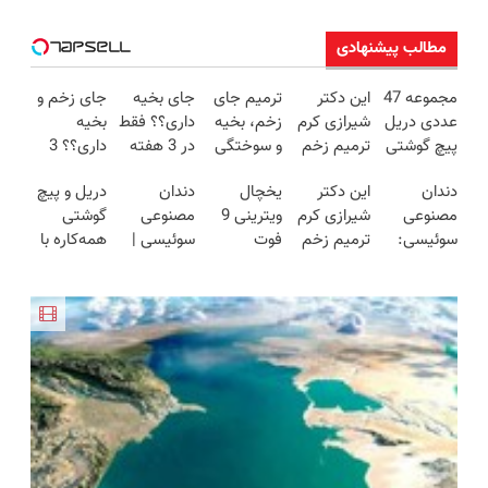
مطالب پیشنهادی
مجموعه 47
این دکتر
ترمیم جای
جای بخیه
جای زخم و
عددی دریل
شیرازی کرم
زخم، بخیه
داری؟؟ فقط
بخیه
پیچ گوشتی
ترمیم زخم
و سوختگی
در 3 هفته
داری؟؟ 3
شارژی
ایرانی را
فقط در 3
ترمیمش
هفته‌ای
دندان
این دکتر
یخچال
دندان
دریل و پیچ
(تخفیف به
ساخت!!!
هفته!!😍
کن!😍
محوش کن!
مصنوعی
شیرازی کرم
ویترینی 9
مصنوعی
گوشتی
مدت
سوئیسی:
ترمیم زخم
فوت
سوئیسی |
همه‌کاره با
محدود)
جدیدترین
ایرانی را
ایستکول
سبک،
گیربکس
فناوری
ساخت!!!
(جدید)
مقاوم،
هوشمند ⚙️
اروپا، سبک
طبیعی!
(نصف
و مقاوم |
ویزیت
قیمت بازار
پرداخت
رایگان+پرداخت
🔥)
قسطی
اقساطی😍