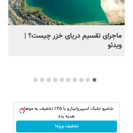
ماجرای تقسیم دریای خزر چیست؟ |
ویدئو
سا
| 
جم
ک جهت
شامپو جلبک اسپیرولینارو با ۴۵٪ تخفیف به موهات
هدیه بده
تخفیف ویژه!