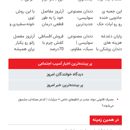
چک صیادی
(جدید)
ترمیم کننده 23
میلیاردر شد.
این جعبه ی
دندان مصنوعی
آرتروز مفاصل
با این روش
روزه ساخت!
آموزش رایگان
جادویی خنده
سوئیسی:
خود را به طور
توی
رو رو لبات حک
جدیدترین
قطعی درمان
خونه،سفیدی و
میکنه
فناوری اروپا،
کنید!
زیبایی دندوناتو
پایان دغدغه
دندان مصنوعی
فروش اقساطی
آرتروز مفصل
خرید40%تخفیف
سبک و مقاوم |
◗پرسش‌نامه◖
برگردون
هزینه های
سوئیسی |
کفش چرم با
زانو رو یکبار
پرداخت قسطی
(40%off)
دندان پزشکی با
سبک، مقاوم،
70درصد
برای همیشه
پک سفید
طبیعی! ویزیت
تخفیف
درمان کن!
کننده خانگی
رایگان+پرداخت
◗پرسش‌نامه◖
پر بیننده‌ترین اخبار آسیب اجتماعی
اقساطی😍
دیدگاه خوانندگان امروز
پر بیننده‌ترین خبر امروز
مصرف قانونی مواد مخدر در اتاق‌های خاص + جزئیات | کدام معتادان مشمول
می‌شوند؟
در همین زمینه