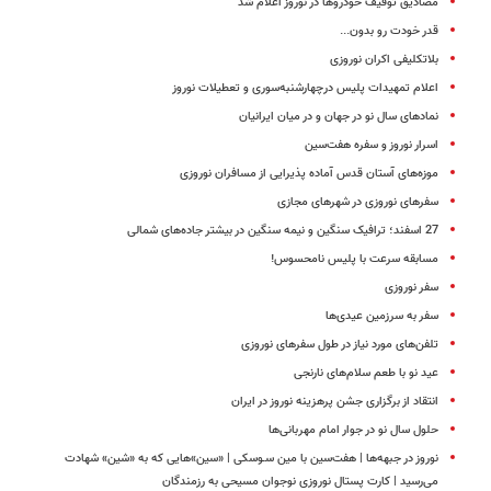
مصادیق توقیف خودروها در نوروز اعلام شد
قدر خودت رو بدون...
بلاتکلیفی اکران نوروزی
اعلام تمهیدات پلیس درچهارشنبه‌سوری و تعطیلات نوروز
نماد‌های سال نو در جهان و در میان ایرانیان
اسرار نوروز و سفره‌ هفت‌سین
موزه‌های آستان قدس آماده پذیرایی از مسافران نوروزی
سفرهای نوروزی در شهر‌های مجازی
27 اسفند؛ ترافیک سنگین و نیمه سنگین در بیشتر جاده‌های شمالی
مسابقه سرعت با پلیس نامحسوس!
سفر نوروزی‌
سفر به سرزمین عیدی‌ها
تلفن‌های مورد نیاز در طول سفرهای نوروزی
عید نو با طعم سلام‌های نارنجی
انتقاد از برگزاری جشن پرهزینه نوروز در ایران
حلول سال نو در جوار امام مهربانی‌ها
نوروز در جبهه‌ها | هفت‌سین با مین سـوسکی | «سین»‌هایی که به «شین» شهادت
می‌رسید | کارت پستال نوروزی نوجوان مسیحی به رزمندگان