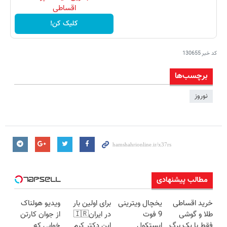
اقساطی
کلیک کن!
کد خبر
130655
برچسب‌ها
نوروز
مطالب پیشنهادی
خرید اقساطی
یخچال ویترینی
برای اولین بار
ویدیو هولناک
طلا و گوشی
9 فوت
در ایران🇮🇷
از جوان کارتن
فقط با یک برگ
ایستکول
این دکتر کرم
خوابی که