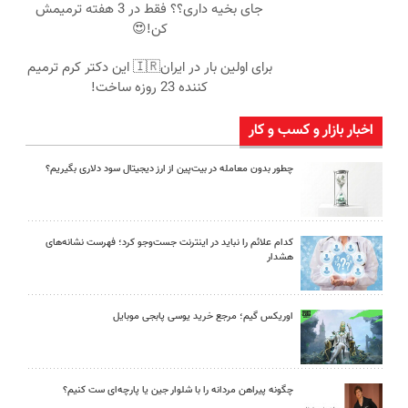
جای بخیه داری؟؟ فقط در 3 هفته ترمیمش
کن!😍
برای اولین بار در ایران🇮🇷 این دکتر کرم ترمیم
کننده 23 روزه ساخت!
اخبار بازار و کسب و کار
چطور بدون معامله در بیت‌پین از ارز دیجیتال سود دلاری بگیریم؟
کدام علائم را نباید در اینترنت جست‌وجو کرد؛ فهرست نشانه‌های
هشدار
اوریکس گیم؛ مرجع خرید یوسی پابجی موبایل
چگونه پیراهن مردانه را با شلوار جین یا پارچه‌ای ست کنیم؟