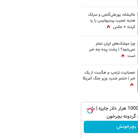
عالیشاه، پورعلی‌گنجی و سرلک
هدیه عجیب پرسپولیس را رد
کردند + عکس
چرا موشک‌های ایران تمام
نمی‌شود؟ | پشت پرده چه خبر
است
عصبانیت ترامپ و هگست از یک
خبر | خشم شدید وزیر جنگ آمریکا
از آیفون 17 تا 1000 هزار دلار جایزه | بازی
 گردونه بچرخون
بچرخونش