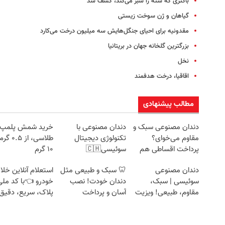
باکتری که شته را سبز می‌کند، کشف شد
گیاهان و ژن سوخت زیستی
مقدونیه برای احیای جنگل‌هایش سه میلیون درخت می‌کارد
بزرگترین گلخانه جهان در بریتانیا
نخل
اقاقیا، درخت هدفمند
مطالب پیشنهادی
دندان مصنوعی سبک و
دندان مصنوعی با
خرید شمش پلمپ
مقاوم می‌خوای؟
تکنولوژی دیجیتال
طلاسی، از ۰.۵
پرداخت اقساطی هم
سوئیسی🇨🇭
۱۰ گرم
داریم!😍 | 📍تهران
دندان مصنوعی
🦷 سبک و طبیعی مثل
استعلام آنلاین خلا
سوئیسی | سبک،
دندان خودت! نصب
خودرو 👈با کد ملی
مقاوم، طبیعی! ویزیت
آسان و پرداخت
پلاک، سریع، دقیق 
رایگان+پرداخت
اقساطی 💳 📍 تهران
بدون معطلی
اقساطی😍