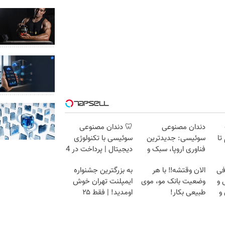
دندان مصنوعی
🦷 دندان مصنوعی
 گرم تا
سوئیسی: جدیدترین
سوئیسی با تکنولوژی
فناوری اروپا، سبک و
دیجیتال | پرداخت در 4
مقاوم | پرداخت قسطی
قسط |📍 تهران
فی
الان وقتشه‼️ با هر
به بزرگترین جشنواره
 و
وضعیت بانک مو، موی
ایمپلنت تهران خوش
و
طبیعی بکار!
اومدید! | فقط ۲۵
میلیون !