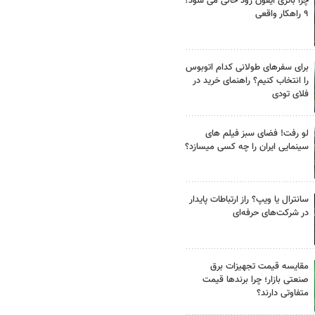
چرا باتری آیفون زود خالی می شود؟
۹ راهکار واقعی
برای سفرهای طولانی کدام اتوبوس
را انتخاب کنیم؟ راهنمای خرید در
فلای تودی
لو رفت! فضای سبز فیلم های
سینمایی ایران را چه کسی میسازد؟
سانترال یا ویپ؟ راز ارتباطات پایدار
در شرکت‌های حرفه‌ای
مقایسه قیمت تجهیزات برق
صنعتی بازار؛ چرا برندها قیمت
متفاوتی دارند؟