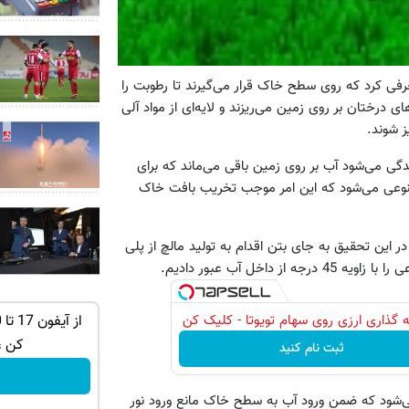
رفی کرد که روی سطح خاک قرار می‌گیرند تا رطوبت را
 درختان بر روی زمین می‌ریزند و لایه‌ای از مواد آلی
 شوند.
گی می‌شود آب بر روی زمین باقی می‌ماند که برای
وعی می‌شود که این امر موجب تخریب بافت خاک
 این تحقیق به جای بتن اقدام به تولید مالچ از پلی
خل آب عبور دادیم.
 گذاری ارزی روی سهام تویوتا - کلیک کن
ان سر بزنید
از PS5 تا آیفون17 و بیت کوین برنده شو 🔥
گردونه شانس بدون پوچ 💥
کن ،
ثبت نام کنید
بچرخونش
پوشش موجب می‌شود که ضمن ورود آب به سطح خاک مانع ورود نور