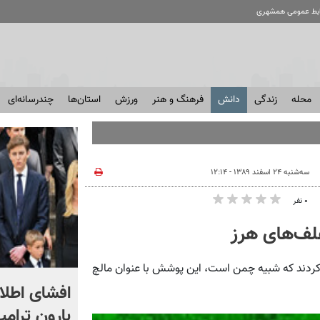
ابط عمومی همشهری
محله
زندگی
دانش
فرهنگ و هنر
ورزش
استان‌ها
چندرسانه‌ای
سه‌شنبه ۲۴ اسفند ۱۳۸۹ - ۱۲:۱۴
۰ نفر
لف‌های هرز
دند که شبیه چمن است، این پوشش با عنوان مالچ
رامین تعصب استقلال را
افشای اطلاع
نکشید!
بارون ترامپ