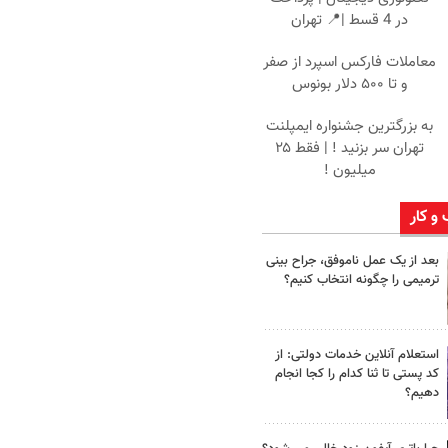
در 4 قسط |📍 تهران
معاملات فارکس اسپرد از صفر
و تا ۵۰۰ دلار بونوس
به بزرگترین جشنواره ایمپلنت
تهران سر بزنید ! | فقط ۲۵
میلیون !
 و کار
بعد از یک عمل ناموفق، جراح بینی
ترمیمی را چگونه انتخاب کنیم؟
استعلام آنلاین خدمات دولتی: از
کد پستی تا ثنا کدام را کجا انجام
دهیم؟