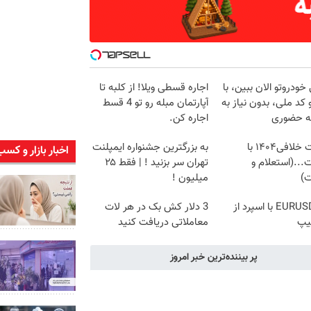
خودروتو الان ببین، با
اجاره‌ قسطی ویلا! از کلبه تا
 کد ملی، بدون نیاز به
آپارتمان مبله رو تو 4 قسط
ه حضوری
اجاره کن.
دریافت خلافی۱۴۰۴ با
به بزرگترین جشنواره ایمپلنت
اخبار بازار و کسب
...(استعلام و
تهران سر بزنید ! | فقط ۲۵
ت)
میلیون !
ترید EURUSD با اسپرد از
3 دلار کش بک در هر لات
یپ
معاملاتی دریافت کنید
پر بیننده‌ترین خبر امروز