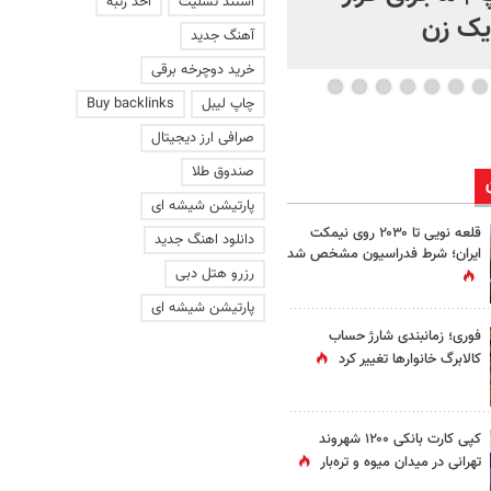
استند تسلیت
اخذ رتبه
 یک زن
آهنگ جدید
خرید دوچرخه برقی
چاپ لیبل
Buy backlinks
صرافی ارز دیجیتال
صندوق طلا
پارتیشن شیشه ای
قلعه نویی تا ۲۰۳۰ روی نیمکت
دانلود اهنگ جدید
ایران؛ شرط فدراسیون مشخص شد
رزرو هتل دبی
پارتیشن شیشه ای
فوری؛ زمانبندی‌ شارژ حساب
کالابرگ خانوارها تغییر کرد
کپی کارت بانکی ۱۲۰۰ شهروند
تهرانی در میدان میوه و تره‌بار