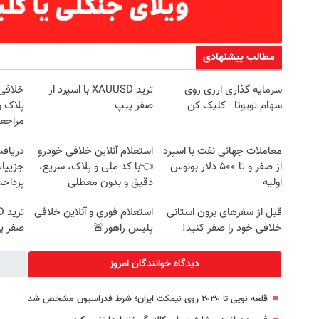
مطالب پیشنهادی
سرمایه گذاری ارزی روی
ترید XAUUSD با اسپرد از
خلافی 
سهام تویوتا - کلیک کن
صفر پیپ
پلاک و
مراجع
معاملات جهانی نفت با اسپرد
استعلام آنلاین خلافی خودرو
از صفر و تا ۵۰۰ دلار بونوس
👈با کد ملی و پلاک، سریع،
جزییات
اولیه
دقیق و بدون معطلی
پرداخ
قبل از سفرهای برون استانی
استعلام فوری و آنلاین خلافی
خلافی خود را صفر کنید!
پلیس راهور🚨
صفر پ
دیدگاه خوانندگان امروز
قلعه نویی تا ۲۰۳۰ روی نیمکت ایران؛ شرط فدراسیون مشخص شد