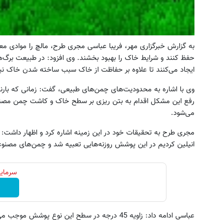
به گزارش خبرگزاری مهر، فریبا عباسی مجری طرح، مالچ را موادی مع
حفظ کنند و شرایط خاک را بهبود بخشند. وی افزود: در طبیعت برگ‌های
ایجاد می‌کنند تا علاوه بر حفاظت از خاک سبب ساخته شدن خاک نیز
وی با اشاره به محدودیت‌های چمن‌های طبیعی، گفت: زمانی که بارند
رفع این مشکل اقدام به بتن ریزی بر سطح خاک و کاشت چمن مصن
می‌شود.
مجری طرح به تحقیقات خود در این زمینه اشاره کرد و اظهار داشت: در
انیلین کردیم در این پوشش روزنه‌هایی تعبیه شد و چمن‌های مصنوعی را با زاویه 45 درجه از دا
سرمایه
و پیچ گوشتی شارژی فوق‌قدرت با کنترل
به بزرگترین جشنواره ایمپلنت تهر
سرعت ⚡ (همراه با متعلقات)
! | فقط ۲۵ میلیون !
ثبت سفارش!
رزرورایگان نوبت
عباسی ادامه داد: زاویه 45 درجه در سطح این نوع 