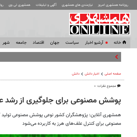
روزنامه همشهری امروز
نیازمندی های همشهری
آگهی و تبلیغات
همشهری تی وی
رو
خانه
آرشیو اخبار
سياست
جهان
اقتصاد
جامعه
شهر
کشور همسایه ب
صفحه اصلی
اخبار دانش
دانش
مجموع نظرات: ۰
پوشش مصنوعی برای جلوگیری از رشد ع
همشهری آنلاین: پژوهشگران کشور نوعی پوشش مصنوعی تولید کر
مصنوعی برای کنترل علف‌های هرز به کاربرده می‌شود