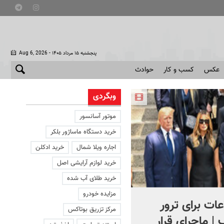
- پنجشنبه ۱۵ مرداد ۱۴۰۵
Aug 6, 2026
عکس
کسب و کار
حوادث
وبگردی
موتور آسانسور
خرید دستگاه ماساژور بلکر
اجاره ویلا شمال
خرید ادکلن
خرید لوازم آرایشی اصل
خرید طلای آب شده
مزایده خودرو
ات برای ترور
کنترل اوضاع از دست ترامپ
مرکز تزریق بوتاکس
 | ماجرای قرار
خارج شد...