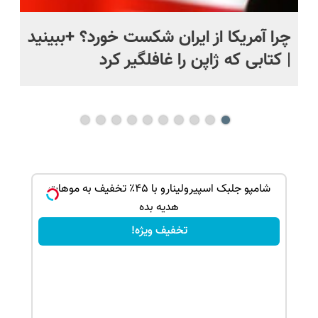
ی
چرا آمریکا از ایران شکست خورد؟ +ببینید
اس
| کتابی که ژاپن را غافلگیر کرد
ک جهت
شامپو جلبک اسپیرولینارو با ۴۵٪ تخفیف به موهات
هدیه بده
تخفیف ویژه!