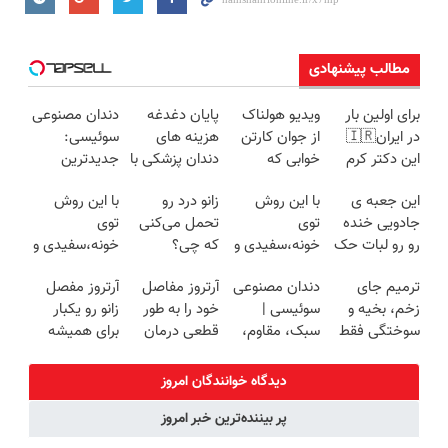
مطالب پیشنهادی
برای اولین بار
ویدیو هولناک
پایان دغدغه
دندان مصنوعی
در ایران🇮🇷
از جوان کارتن
هزینه های
سوئیسی:
این دکتر کرم
خوابی که
دندان پزشکی با
جدیدترین
ترمیم کننده 23
میلیاردر شد.
پک سفید
فناوری اروپا،
این جعبه ی
با این روش
زانو درد رو
با این روش
روزه ساخت!
آموزش رایگان
کننده خانگی
سبک و مقاوم |
جادویی خنده
توی
تحمل می‌کنی
توی
پرداخت قسطی
رو رو لبات حک
خونه،سفیدی و
که چی؟
خونه،سفیدی و
میکنه
زیبایی دندوناتو
راه‌حلش
زیبایی دندوناتو
ترمیم جای
دندان مصنوعی
آرتروز مفاصل
آرتروز مفصل
خرید40%تخفیف
برگردون
همین‌جاست!
برگردون(40%off)
زخم، بخیه و
سوئیسی |
خود را به طور
زانو رو یکبار
(40%off)
سوختگی فقط
سبک، مقاوم،
قطعی درمان
برای همیشه
در 3 هفته!!😍
طبیعی! ویزیت
کنید!
درمان کن!
رایگان+پرداخت
◗پرسش‌نامه◖
◗پرسش‌نامه◖
دیدگاه خوانندگان امروز
اقساطی😍
پر بیننده‌ترین خبر امروز