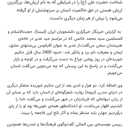
شناخت حضرت علی (ع) را در شرایطی که به نام ارزش‌ها، بزرگترین
ارزش هستی در حق حاکمیت انسان بر سرنوشتش از او گرفته
می‌شود را بیش از هر زمان دیگری دانست.
به گزارش خبرنگار خبرگزاری دانشجویان ایران (ایسنا)، حجت‌الاسلام و
المسلمین سید محمد خاتمی که در مراسم عید غدیر در خانه‌ی
هنرمندان سخن می‌گفت،از غدیر به عنوان اقیانوس بی‌منتهای عشق،
ایمان و معرفت نام برد و یادآور شد: حدود 2400 سال قبل حکیم
شوریده‌ای در روز روشن چراغ به دست می‌گرفت و در کوچه و بازار
می‌گشت و در پاسخ به این پرسش که چه می‌جویی می‌گفت انسان
می‌جویم.
وی اضافه کرد: دو هزار و اندی بعد از این حکیم شوریده متفکر دیگری
در دنیای مدرن (نیچه) روایت شعرگونه‌ای از انسان دارد که بر مبنای آن
از زبان دیوانه‌ای که فریادزنان در شهر می‌گشت و می‌گفت خدا را
کشتیم اظهار می‌داشت. او (خدا)مظهر همه‌ی خوبی‌ها بود او را از پای
درآوردیم جهان باید منتظر بماند و آثار تلخ این فاجعه را ببیند.
رییس موسسه‌ی بین المللی گفت‌وگوی فرهنگ‌ها و تمدن‌ها همچنین