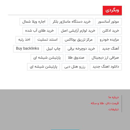
وبگردی
موتور آسانسور
خرید دستگاه ماساژور بلکر
اجاره ویلا شمال
خرید ادکلن
خرید لوازم آرایشی اصل
خرید طلای آب شده
مزایده خودرو
مرکز تزریق بوتاکس
استند تسلیت
اخذ رتبه
آهنگ جدید
خرید دوچرخه برقی
چاپ لیبل
Buy backlinks
صرافی ارز دیجیتال
صندوق طلا
پارتیشن شیشه ای
دانلود اهنگ جدید
رزرو هتل دبی
پارتیشن شیشه ای
درباره ما
قیمت دلار، طلا و سکه
تبلیغات