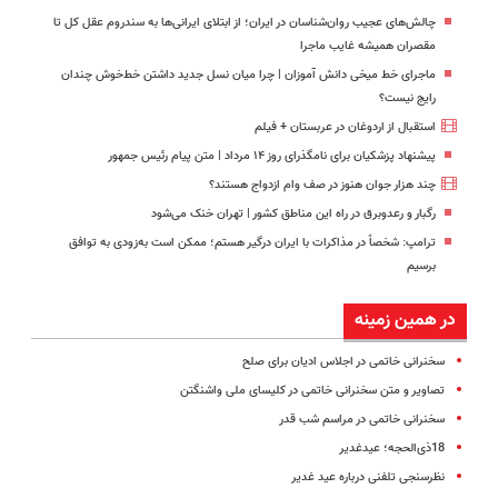
چالش‌های عجیب روان‌شناسان در ایران؛ از ابتلای ایرانی‌ها به سندروم عقل کل تا
مقصران همیشه غایب ماجرا
ماجرای خط میخی دانش آموزان | چرا میان نسل جدید داشتن خط‌خوش چندان
رایج نیست؟
استقبال از اردوغان در عربستان + فیلم
پیشنهاد پزشکیان برای نامگذرای روز ۱۴ مرداد | متن پیام رئیس جمهور
چند هزار جوان هنوز در صف وام ازدواج هستند؟
رگبار و رعدوبرق در راه این مناطق کشور | تهران خنک می‌شود
ترامپ: شخصاً در مذاکرات با ایران درگیر هستم؛ ممکن است به‌زودی به توافق
برسیم
در همین زمینه
سخنرانی خاتمی در اجلاس ادیان برای صلح
تصاویر و متن سخنرانی خاتمی در کلیسای ملی واشنگتن
سخنرانی خاتمی در مراسم شب قدر
18‌ذی‌الحجه؛ عید‌غدیر
نظرسنجی تلفنی درباره عید غدیر