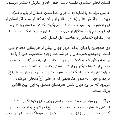
انسان تجلی بیشتری داشته باشد، ظهور خدای علی(ع) بیشتر می‌شود.
خاتمی درادامه با اشاره به ماجرای جدا شدن خلخال از پای دخترک
یهودی و واکنش علی (ع) در مقابل این قضیه که فرمودند اگر انسان از
این اتفاق بمیرد مورد ملامت قرار نمی‌گیرد، گفت: او انسان را دلیر و
توانا و حاکم را خدمتگزار او می‌داند و رابطه‌ای بین خدایگان و برده را
به رابطه‌ای خدمتگزار و صاحب حق تبدیل کرد.
وی همچنین با بیان اینکه امروز جهان بیش از هر زمانی محتاج علی
است، وظیفه‌ی هنرمندان را در شناخت وجوه شخصیت علی (ع) به
جامعه یادآور شد و گفت: در جهانی که انسان به نام آزادی محکوم و
به نام ارزش‌ها بزرگترین ارزش هستی که حق حاکمیت انسان بر
سرنوشتش است از او گرفته می‌شود بیش از هر زمان نیاز به علی(ع)
داریم و جهان به سوی مفاهیمی که در علی (ع)متجلی می‌شود،
می‌رود که در این میان نقش هنرمندان متعلق به این آیین نقشی
بزرگ است.
در آغاز این مراسم احمدمسجد جامعی وزیر سابق فرهنگ و ارشاد
اسلامی با اشاره به محبت حضرت علی (ع) در تاریخ و ادبیات جهان،
گفت: حضرت علی (ع)، نماد انسان کامل در فرهنگ و هنر ایران زمین