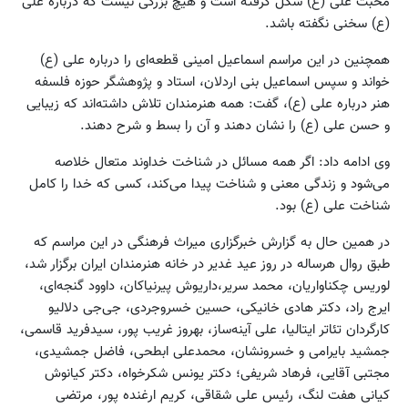
محبت علی (ع) شکل گرفته است و هیچ بزرگی نیست که درباره علی
(ع) سخنی نگفته باشد.
همچنین در این مراسم اسماعیل امینی قطعه‌ای را درباره علی (ع)
خواند و سپس اسماعیل بنی اردلان، استاد و پژوهشگر حوزه فلسفه
هنر درباره علی (ع)، گفت: همه هنرمندان تلاش داشته‌اند که زیبایی
و حسن علی (ع) را نشان دهند و آن را بسط و شرح دهند.
وی ادامه داد: اگر همه مسائل در شناخت خداوند متعال خلاصه
می‌شود و زندگی معنی و شناخت پیدا می‌کند، کسی که خدا را کامل
شناخت علی (ع) بود.
در همین حال به گزارش خبرگزاری میراث فرهنگی در این مراسم که
طبق روال هرساله در روز عید غدیر در خانه هنرمندان ایران برگزار شد،
لوریس چکناواریان، محمد سریر،داریوش پیرنیاکان، داوود گنجه‌ای،
ایرج راد، دکتر هادی خانیکی، حسین خسروجردی، جی‌جی دلالیو
کارگردان تئاتر ایتالیا، علی آینه‌ساز، بهروز غریب پور، سیدفرید قاسمی،
جمشید بایرامی و خسرونشان، محمدعلی ابطحی، فاضل جمشیدی،
مجتبی آقایی، فرهاد شریفی؛ دکتر یونس شکرخواه، دکتر کیانوش
کیانی هفت لنگ، رئیس علی شقاقی، کریم ارغنده پور، مرتضی