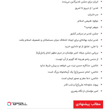
ایران برای جشن غدیرآذین می‌بندد
غدیر؛ از دیروز تا امروز
سر دلبران
مولود طبیعی اسلام
جوهر توحید*
جشن غدیر در سراسر کشور
غدیر نباید بهانه‌ای برای ایجاد اختلاف میان مسلمانان و تضعیف اسلام باشد
یا علی، عشق از تو دلداری خرید
برپایی‌ جشن میلاد امیر مؤمنان در حرم‌ مطهر امام راحل(ره)
از جنس زخم هرچه که گویم از آن توست
خاتمی: مذاکره حسن نیت می خواهد و پیش شرط ندارد
خاتمی: امام حسین(ع) یک آرمانخواه بزرگ است
خاتمی: دعا مغز و محور ایمان است
پیوند جاودانه علی(ع) و شب قدر
امیر مؤمنان از نگاه رهبری
مطالب پیشنهادی