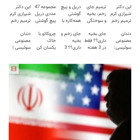
این دکتر
ترمیم جای
دریل و پیچ
مجموعه 47
این دکتر
شیرازی کرم
زخم، بخیه
گوشتی
عددی دریل
شیرازی کرم
ترمیم زخم
و سوختگی
همه‌کاره با
پیچ گوشتی
ترمیم زخم
ایرانی را
فقط در 3
گیربکس
شارژی
ایرانی را
دندان
جای بخیه
جای زخم و
چروکاتو با
دندان
ساخت!!!
هفته!!😍
هوشمند ⚙️
(تخفیف به
ساخت!!!
مصنوعی
داری؟؟ فقط
بخیه
خاک
مصنوعی
(نصف
مدت
سوئیسی:
در 3 هفته
داری؟؟ 3
یکسان کن
سوئیسی |
قیمت بازار
محدود)
جدیدترین
ترمیمش
هفته‌ای
(روش
سبک،
🔥)
فناوری
کن!😍
محوش کن!
خانگی+آسان+به
مقاوم،
اروپا، سبک
صرفه)
طبیعی!
و مقاوم |
ویزیت
پرداخت
رایگان+پرداخت
قسطی
اقساطی😍