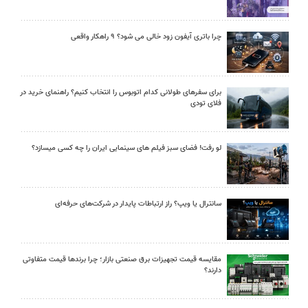
چرا باتری آیفون زود خالی می شود؟ ۹ راهکار واقعی
برای سفرهای طولانی کدام اتوبوس را انتخاب کنیم؟ راهنمای خرید در
فلای تودی
لو رفت! فضای سبز فیلم های سینمایی ایران را چه کسی میسازد؟
سانترال یا ویپ؟ راز ارتباطات پایدار در شرکت‌های حرفه‌ای
مقایسه قیمت تجهیزات برق صنعتی بازار؛ چرا برندها قیمت متفاوتی
دارند؟