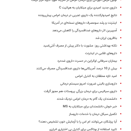
اولین قرص خوراکی برای درمان ام‌اس در آمریکا مورد تایید قرار گرفت
داروی جدید امیدی برای مبتلایان به هپاتیت C
نتایج امیدوارکننده یک داروی تجربی در درمان ام‌اس پیش‌رونده
اینترنت و رشد سومصرف داروهای نسخه‌ای در آمریکا
آسپیرین اثر داروهای ضدافسردگی را کاهش می‌دهد
بتافرون ارزان شد
نکته بهداشتی روز: مشورت با دکتر پیش از مصرف آنتی‌اسید
داروهای تقلبی در اینترنت
بیماران سرطانی اوکراین در حسرت داروی ضددرد
بیش از 10 درصد آمریکایی‌ها داروی ضدافسردگی مصرف می‌کنند
امید تازه محققان به کنترل ام‌اس
داروسازی بالینی ضرورت امروز سیستم درمانی
داروی سیالیس برای درمان بزرگی پروستات هم مجوز گرفت
دانشمندان یک گام به درمان ام‌اس نزدیک شدند
خبر خوش دانشمندان برای مبتلایان به MS
تکمیل سیکل درمان با خدمات داروساز
آیا پزشکان می‌توانند ام اس را با آزمایش خون تشخیص دهند؟
تایید استفاده از بوتاکس برای کنترل بی اختیاری ادراری