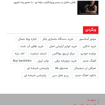
نقش مکمل در مسیر ورزشکاران حرفه ای ؛ با حضور رضا علیپور
وبگردی
موتور آسانسور
خرید دستگاه ماساژور بلکر
اجاره ویلا شمال
خرید ادکلن
خرید لوازم آرایشی اصل
خرید طلای آب شده
مزایده خودرو
مرکز تزریق بوتاکس
استند تسلیت
اخذ رتبه
آهنگ جدید
خرید دوچرخه برقی
چاپ لیبل
Buy backlinks
صرافی ارز دیجیتال
صندوق طلا
پارتیشن شیشه ای
دانلود اهنگ جدید
رزرو هتل دبی
پارتیشن شیشه ای
درباره ما