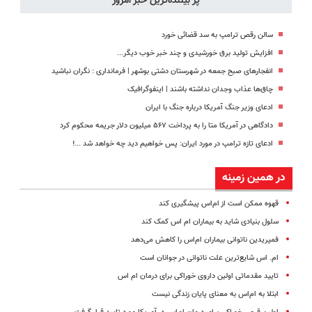
پر بیننده‌ترین خبر امروز
رو پر کن)
سالن رقص ترامپ به سد قضائی خورد
افزایش تولید برق خورشیدی و چند خبر خوب دیگر...
انفجارهای صبح جمعه در شهرستان دشتی بوشهر | فرمانداری : نگران نباشید
چاق‌ها عذاب وجدان نداشته باشند | اینفوگرافیک
ادعای وزیر جنگ آمریکا درباره جنگ با ایران
دادگاهی در آمریکا متا را به پرداخت ۵۶۷ میلیون دلار جریمه محکوم کرد
ادعای تازه ترامپ در مورد ایران: پس خواهیم دید چه خواهد شد ...!
در همین زمینه
قهوه ممکن است از ام‌اس پیشگیری کند
سلول بنیادی شاید به بیماران ام اس کمک کند
فمپریدین ناتوانی بیماران ام‌اس را کاهش می‌دهد
ام. اس شایع‌ترین علت ناتوانی در جوانان است
تایید مقدماتی اولین داروی خوراکی برای درمان ام اس
ابتلا به ام‌اس به معنای پایان زندگی نیست