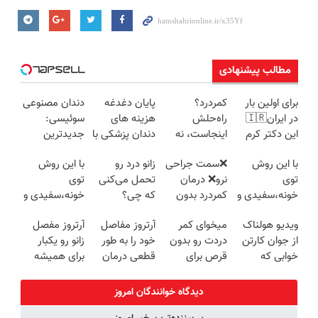
مطالب پیشنهادی
برای اولین بار
کمردرد؟
پایان دغدغه
دندان مصنوعی
در ایران🇮🇷
راه‌حلش
هزینه های
سوئیسی:
این دکتر کرم
اینجاست، نه
دندان پزشکی با
جدیدترین
ترمیم کننده 23
توی داروخونه
پک سفید
فناوری اروپا،
با این روش
❌سمت جراحی
زانو درد رو
با این روش
روزه ساخت!
کننده خانگی
سبک و مقاوم |
توی
نرو❌ درمان
تحمل می‌کنی
توی
پرداخت قسطی
خونه،سفیدی و
کمردرد بدون
که چی؟
خونه،سفیدی و
زیبایی دندوناتو
قرص و دارو
راه‌حلش
زیبایی دندوناتو
ویدیو هولناک
میخوای کمر
آرتروز مفاصل
آرتروز مفصل
برگردون
همین‌جاست!
برگردون(40%off)
از جوان کارتن
دردت رو بدون
خود را به طور
زانو رو یکبار
(40%off)
خوابی که
قرص برای
قطعی درمان
برای همیشه
میلیاردر شد.
همیشه خوب
کنید!
درمان کن!
آموزش رایگان
کنی؟
◗پرسش‌نامه◖
◗پرسش‌نامه◖
دیدگاه خوانندگان امروز
(◂پرسش‌نامه