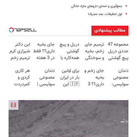
جمع‌آوری و امحای داروهای مازاد خانگی
اول تحقیقات، بعد مصرف!
مطالب پیشنهادی
مجموعه 47
ترمیم جای
دریل و پیچ
جای بخیه
این دکتر
عددی دریل
زخم، بخیه
گوشتی
داری؟؟ فقط
شیرازی کرم
پیچ گوشتی
و سوختگی
همه‌کاره با
در 3 هفته
ترمیم زخم
شارژی
فقط در 3
گیربکس
ترمیمش
ایرانی را
دندان
جای زخم و
برای اولین
دندان
هر کاری
(تخفیف به
هفته!!😍
هوشمند ⚙️
کن!😍
ساخت!!!
مصنوعی
بخیه
بار در ایران
مصنوعی
کردی و
مدت
(نصف
سوئیسی:
داری؟؟ 3
🇮🇷 این
سوئیسی |
کمردردت
محدود)
قیمت بازار
جدیدترین
هفته‌ای
دکتر کرم
سبک،
درمان نشد؟
🔥)
فناوری
محوش کن!
ترمیم کننده
مقاوم،
پر کردن
اروپا، سبک
23 روزه
طبیعی!
پرسشنامه و
و مقاوم |
ساخت!
ویزیت
دریافت راه
پرداخت
رایگان+پرداخت
حل
قسطی
اقساطی😍