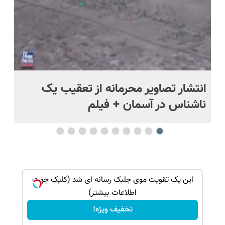
د
انتشار تصاویر محرمانه از تعقیب یک
حم
ناشناس در آسمان + فیلم
آمر
بک!
این پک تقویت موی جلبک رسانه ای شد (کلیک جهت
اطلاعات بیشتر)
تخفیف ویژه!