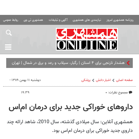
روزنامه همشهری امروز
نیازمندی های همشهری
آگهی و تبلیغات
همشهری تی وی
روابط عمومی ه
هشدار نارنجی برای ۴ استان | رگبار، سیلاب و رعد و برق در شمال | تهران
تا ۳۸ درجه گرم می‌ شود
صفحه اصلی
اخبار دانش
پزشکی
دوشنبه ۱۱ بهمن ۱۳۸۹ -
مجموع نظرات: ۰
۱۹:۳۹
داروهای خوراکی جدید برای درمان ام‌اس
همشهری آنلاین: سال میلادی گذشته، سال 2010، شاهد ارائه چند
داروی جدید خوراکی برای درمان ام‌اس بود.