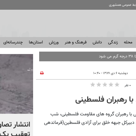
ابط عمومی همشهری
محله
زندگی
دانش
فرهنگ و هنر
ورزش
استان‌ها
چندرسانه‌ای
دوشنبه ۶ دی ۱۳۸۹ - ۱۰:۴۰
۰ نفر
 با رهبران فلسطینی
لی با رهبران گروه های مقاومت فلسطینی، شب
چرا آمریکا از ایران شکست
انتشار تصاو
 دبیرکل جبهه خلق برای آزادی فلسطین(فرماندهی
خورد؟ +ببینید | کتابی که
تعقیب یک 