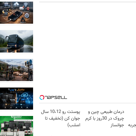
درمان طبیعی چین و
پوستت رو 10،12 سال
چروک در 30روز با کرم
جوان کن (تخفیف تا
ربه
جوانساز
امشب)
آلمانی(45%تخفیف)