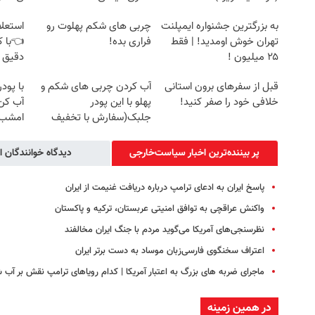
به بزرگترین جشنواره ایمپلنت
چربی های شکم پهلوت رو
استعلا
تهران خوش اومدید! | فقط
فراری بده!
👈با ک
۲۵ میلیون !
دقیق 
قبل از سفرهای برون استانی
آب کردن چربی های شکم و
با پود
خلافی خود را صفر کنید!
پهلو با این پودر
آب کن
جلبک(سفارش با تخفیف
امشب
ویژه)
پر بیننده‌ترین اخبار سیاست‌خارجی
دیدگاه خوانندگان ا
پاسخ ایران به ادعای ترامپ درباره دریافت غنیمت از ایران
واکنش عراقچی به توافق امنیتی عربستان، ترکیه و پاکستان
نظرسنجی‌های آمریکا می‌گوید مردم با جنگ ایران مخالفند
اعتراف سخنگوی فارسی‌زبان موساد به دست برتر ایران
ماجرای ضربه های بزرگ به اعتبار آمریکا | کدام رویاهای ترامپ نقش بر آب 
در همین زمینه