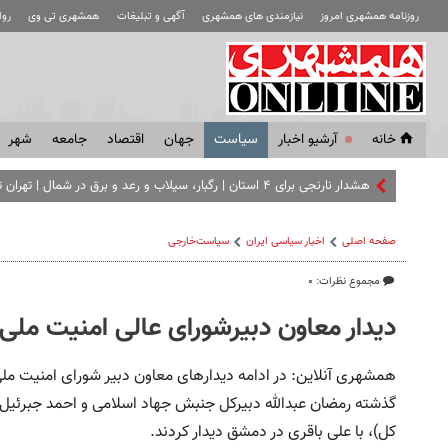
روزنامه همشهری امروز
نیازمندی های همشهری
آگهی و تبلیغات
همشهری تی وی
رو
خانه
آرشیو اخبار
سياست
جهان
اقتصاد
جامعه
شهر
هشدار نارنجی برای ۴ استان | رگبار، سیلاب و رعد و برق در شمال | تهران تا ۳۸ درجه گرم می‌ شود
صفحه اصلی
اخبار سیاسی ایران
سیاست‌خارجی
مجموع نظرات: ۰
دیدار معاون دبیرشورای عالی امنیت ملی
همشهری آنلاین: در ادامه دیدارهای معاون دبیر شورای امنیت م
گذشته رمضان عبدالله دبیرکل جنبش جهاد اسلامی و احمد جبرئیل
کل)، با علی باقری در دمشق دیدار کردند.