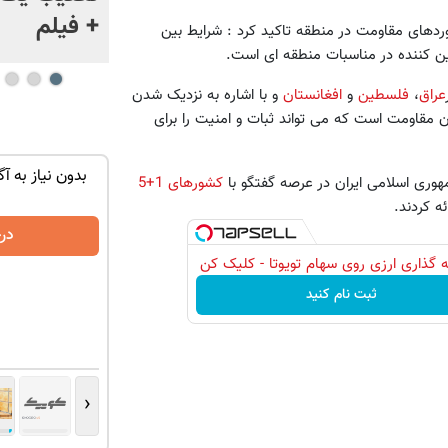
ژاپن را غافلگیر کرد
+ فیلم
وردهای مقاومت در منطقه تاکید کرد : شرایط بین
یین کننده در مناسبات منطقه ای است.
عراق
،
فلسطین
و
افغانستان
و با اشاره به نزدیک شدن
ن مقاومت است که می تواند ثبات و امنیت را برای
توی حمومت
تنها در چند ساعت و با یکبار مراجعه فروخته
بدون نیاز به آگ
مهوری اسلامی ایران در عرصه گفتگو با
کشورهای 1+5
شد ✅
ه کردند.
درخواست فروش
در
 گذاری ارزی روی سهام تویوتا - کلیک کن
ثبت نام کنید
‹