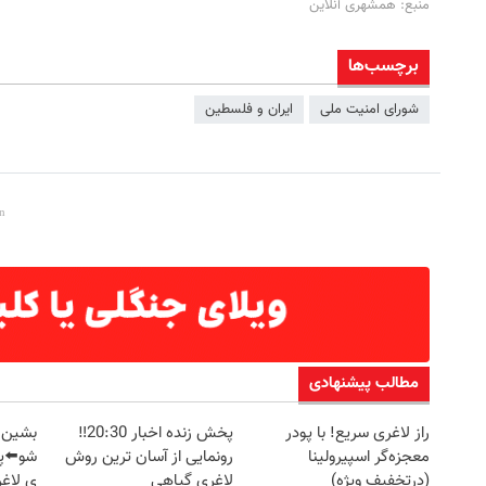
منبع: همشهری آنلاین
برچسب‌ها
شورای امنیت ملی
ایران و فلسطین
مطالب پیشنهادی
راز لاغری سریع! با پودر
پخش زنده اخبار 20:30‼️
بشین ت
معجزه‌گر اسپیرولینا
رونمایی از آسان ترین روش
شو⬅️پ
(درتخفیف ویژه)
لاغری گیاهی
ی لاغری (45