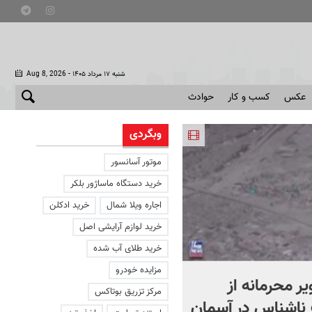
- شنبه ۱۷ مرداد ۱۴۰۵
Aug 8, 2026
عکس
کسب و کار
حوادث
وبگردی
موتور آسانسور
خرید دستگاه ماساژور بلکر
اجاره ویلا شمال
خرید ادکلن
خرید لوازم آرایشی اصل
خرید طلای آب شده
مزایده خودرو
یر محرمانه از
حمله خلبانان ایرانی به پایگا
مرکز تزریق بوتاکس
ناشناس در آسمان
آمریکا بدون استفاده از S