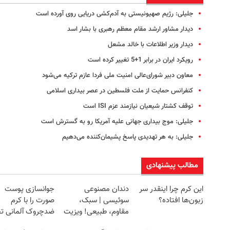
جلیلی: رژیم صهیونیستی به آدم‌کشی دریایی روی آورده است
دیدار مشاور ارشد مقام معظم رهبری با بشار اسد
دیدار وزیر اطلاعات با خالد مشعل
رویکرد ایران در برابر 1+5 تغییر کرده است
معاون دبیر شورای‌عالی امنیت ملی فردا عازم ترکیه می‌شود
کنفرانس حمایت از ملت فلسطین در عصر بیداری اسلامی
توقف کشتار شیعیان نیازمند عزم ISI است
جلیلی: موج بیداری جهانی علیه آمریکا رو به گسترش است
جلیلی: به هر تهدیدی پاسخ پشیمان‌کننده می‌دهیم
مطالب پیشنهادی
این کرم چرا اینقدر سر
دندان مصنوعی
جوانسازی پوست
زبون‌ها افتاده؟
سوئیسی | سبک،
صورت را با کرم
مقاوم، طبیعی! ویزیت
ضدچروک آلمانی تج
رایگان+پرداخت
کنید!