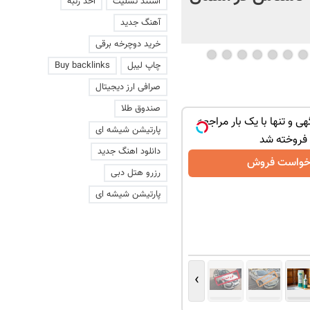
استند تسلیت
اخذ رتبه
+ فیلم
آهنگ جدید
خرید دوچرخه برقی
چاپ لیبل
Buy backlinks
صرافی ارز دیجیتال
صندوق طلا
هی و تنها با یک بار مراجعه
پارتیشن شیشه ای
فروخته شد
دانلود اهنگ جدید
خواست فروش
رزرو هتل دبی
پارتیشن شیشه ای
›