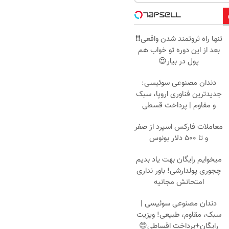
تنها راه ثروتمند شدن واقعی❗❗
بعد از این دوره تو خواب هم
پول در بیار😍
دندان مصنوعی سوئیسی:
جدیدترین فناوری اروپا، سبک
و مقاوم | پرداخت قسطی
معاملات فارکس اسپرد از صفر
و تا ۵۰۰ دلار بونوس
میخوایم رایگان بهت یاد بدیم
چجوری پولدارشی! باور نداری
امتحانش مجانیه
دندان مصنوعی سوئیسی |
سبک، مقاوم، طبیعی! ویزیت
رایگان+پرداخت اقساطی😍