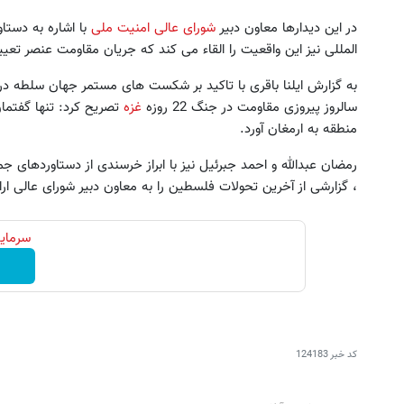
در این دیدارها معاون دبیر
شورای عالی امنیت ملی
با اشاره به دستا
المللی نیز این واقعیت را القاء می کند که جریان مقاومت عنصر تع
به گزارش ایلنا باقری با تاکید بر شکست های مستمر جهان سلطه در
سالروز پیروزی مقاومت در جنگ 22 روزه
غزه
تصریح کرد: تنها گفتما
منطقه به ارمغان آورد.
ین کوییک گذاشتی برای فروش ؟ اینجا
جای این پک تقویت موی جلبک 
رمضان عبدالله و احمد جبرئیل نیز با ابراز خرسندی از دستاوردهای ج
سریع و راحت بفروش
خالیه!45%تخفیف
، گزارشی از آخرین تحولات فلسطین را به معاون دبیر شورای عالی ارائ
درخواست فروش
خرید محصول
سرمایه
کد خبر
124183