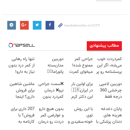
مطالب پیشنهادی
کمردردت خوب
جراحی کمر
دوربین
تنها راه رهایی
می‌شه، اگر این
ممنوع شده!
مداربسته
از کمر درد بدون
پرسشنامه رو پر
میخوای کمرت
پانوراما👈🏻
نیاز به دارو!
کنی!!
رو در منزل
قابلیت چرخش
(◂پرسش‌نامه)
دوربین لامپی
برای اولین بار
❌سمت جراحی
ماشین شاهین
درمان کنی؟
360°و سازگار با
چرخشی 360
در ایران🇮🇷
نرو❌ درمان
برای فروش
((پرسش‌نامه))
اندروید و ios
درجه فقط
این دکتر کرم
کمردرد بدون
داری؟ اینجا
امروز حراج شد
ترمیم کننده 23
قرص و دارو
سریع و راحت
پایان دغدغه
با این روش
بدون هیچ دارو
207 داری برای
🔥 پرداخت
روزه ساخت!
بفروش
هزینه های
توی
و عوارضی کمر
فروش؟ با
درب منزل
دندان پزشکی با
خونه،سفیدی و
دردت رو درمان
کارنامه به
پک سفید
زیبایی دندوناتو
کن!
بهترین قیمت