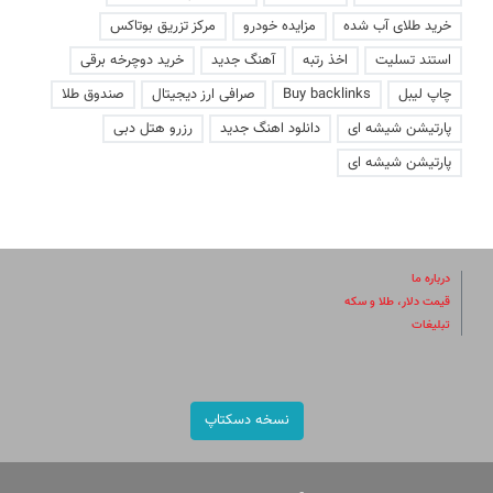
خرید طلای آب شده
مزایده خودرو
مرکز تزریق بوتاکس
استند تسلیت
اخذ رتبه
آهنگ جدید
خرید دوچرخه برقی
چاپ لیبل
Buy backlinks
صرافی ارز دیجیتال
صندوق طلا
پارتیشن شیشه ای
دانلود اهنگ جدید
رزرو هتل دبی
پارتیشن شیشه ای
درباره ما
قیمت دلار، طلا و سکه
تبلیغات
نسخه دسکتاپ