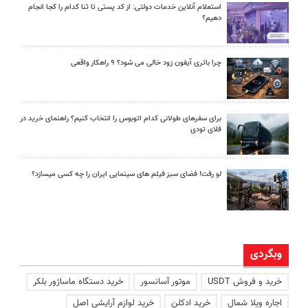
استعلام آنلاین خدمات دولتی: از کد پستی تا ثنا کدام را کجا انجام
دهیم؟
چرا باتری آیفون زود خالی می شود؟ ۹ راهکار واقعی
برای سفرهای طولانی کدام اتوبوس را انتخاب کنیم؟ راهنمای خرید در
فلای تودی
لو رفت! فضای سبز فیلم های سینمایی ایران را چه کسی میسازد؟
وبگردی
خرید و فروش USDT
موتور آسانسور
خرید دستگاه ماساژور بلکر
اجاره ویلا شمال
خرید ادکلن
خرید لوازم آرایشی اصل