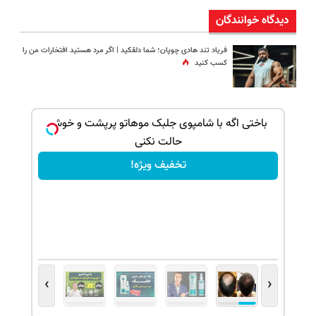
دیدگاه خوانندگان
فریاد تند هادی چوپان؛‌ شما دلقکید | اگر مرد هستید افتخارات من را
کسب کنید
بک!
باختی اگه با شامپوی جلبک موهاتو پرپشت و خوش
حالت نکنی
تخفیف ویژه!
›
‹