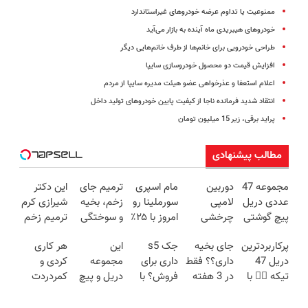
ممنوعیت یا تداوم عرضه خودروهای غیراستاندارد
خودروهای هیبریدی ماه آینده به بازار می‌آید
طراحی خودرویی برای خانم‌ها از طرف خانم‌هایی دیگر
افزایش قیمت دو محصول خودروسازی سایپا
اعلام استعفا و عذرخواهی عضو هیئت مدیره سایپا از مردم
انتقاد شدید فرمانده ناجا از کیفیت پایین خودروهای تولید داخل
پراید برقی، زیر 15 میلیون تومان
مطالب پیشنهادی
مجموعه 47
دوربین
مام اسپری
ترمیم جای
این دکتر
عددی دریل
لامپی
سورملینا رو
زخم، بخیه
شیرازی کرم
پیچ گوشتی
چرخشی
امروز با ۲۵٪
و سوختگی
ترمیم زخم
شارژی
360 درجه
تخفیف بخر
فقط در 3
ایرانی را
پرکاربردترین
جای بخیه
جک s5
این
هر کاری
(تخفیف به
فقط امروز
🔥
هفته!!😍
ساخت!!!
دریل 47
داری؟؟ فقط
داری برای
مجموعه
کردی و
مدت
حراج شد🔥
تیکه 👈🏻 با
در 3 هفته
فروش؟ با
دریل و پیچ
کمردردت
محدود)
پرداخت
کمترین
ترمیمش
کارنامه به
گوشتی رو با
درمان نشد؟
درب منزل
قیمت 🔥
کن!😍
بهترین
گارانتی و
پر کردن