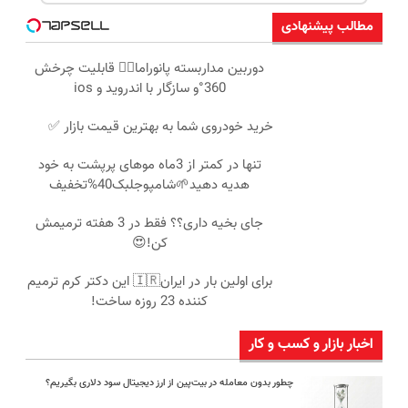
مطالب پیشنهادی
دوربین مداربسته پانوراما👈🏻 قابلیت چرخش
360°و سازگار با اندروید و ios
خرید خودروی شما به بهترین قیمت بازار ✅
تنها در کمتر از 3ماه موهای پرپشت به خود
هدیه دهید🌱شامپوجلبک40%تخفیف
جای بخیه داری؟؟ فقط در 3 هفته ترمیمش
کن!😍
برای اولین بار در ایران🇮🇷 این دکتر کرم ترمیم
کننده 23 روزه ساخت!
اخبار بازار و کسب و کار
چطور بدون معامله در بیت‌پین از ارز دیجیتال سود دلاری بگیریم؟