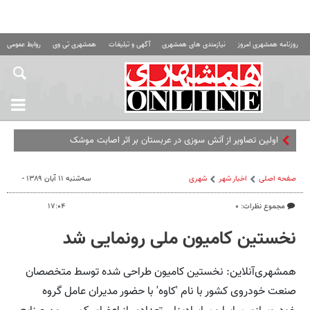
روزنامه همشهری امروز
نیازمندی های همشهری
آگهی و تبلیغات
همشهری تی وی
روابط عمومی ه
اولین تصاویر از آتش سوزی در عربستان بر اثر اصابت موشک
صفحه اصلی
اخبار شهر
شهری
سه‌شنبه ۱۱ آبان ۱۳۸۹ -
مجموع نظرات: ۰
۱۷:۰۴
نخستین کامیون ملی رونمایی شد
همشهری‌آنلاین: نخستین کامیون طراحی شده توسط متخصصان
صنعت خودروی کشور با نام 'کاوه' با حضور مدیران عامل گروه