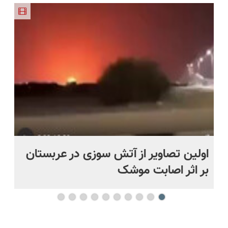
قیمت
نصف قیمت
پرسشنامه و
بفروش!
بخر!😉
دریافت راه
حل
اولین تصاویر از آتش سوزی در عربستان
(ه
بر اثر اصابت موشک
ای