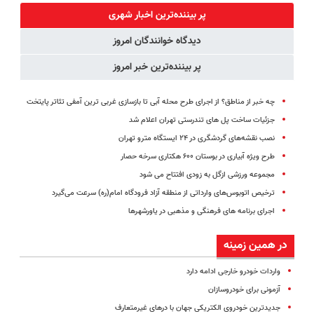
کننده خانگی
برگردون
(پرسش‌نامه)
بفروش!
پر بیننده‌ترین اخبار شهری
(40%off)
دیدگاه خوانندگان امروز
پر بیننده‌ترین خبر امروز
چه خبر از مناطق؟ از اجرای طرح محله آبی تا بازسازی غربی ترین آمفی تئاتر پایتخت
جزئیات ساخت پل های تندرستی تهران اعلام شد
نصب نقشه‌های گردشگری در ۲۴ ایستگاه مترو تهران
طرح ویژه آبیاری در بوستان ۶۰۰ هکتاری سرخه حصار
مجموعه ورزشی ازگل به زودی افتتاح می شود
ترخیص اتوبوس‌های وارداتی از منطقه آزاد فرودگاه امام(ره) سرعت می‌گیرد
اجرای برنامه های فرهنگی و مذهبی در یاورشهرها
در همین زمینه
واردات خودرو خارجی ادامه دارد
آزمونی برای خودرو‌سازان
جدیدترین خودروی الکتریکی جهان با درهای غیرمتعارف