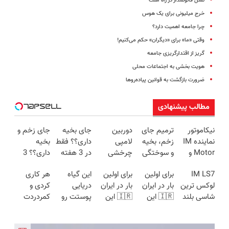
نسل قانونمدار در راه است
خرج میلیونی برای یک هوس
چرا جامعه اهمیت دارد؟
وقتی «ما» برای «دیگران» حکم می‌کنیم!
گریز از اقتدار‌گریزی جامعه
هویت بخشی به اجتماعات محلی
ضرورت بازگشت به قوانین پیاده‌روها
مطالب پیشنهادی
نیکاموتور
ترمیم جای
دوربین
جای بخیه
جای زخم و
نماینده IM
زخم، بخیه
لامپی
داری؟؟ فقط
بخیه
Motor و
و سوختگی
چرخشی
در 3 هفته
داری؟؟ 3
Lynk&Co
فقط در 3
360 درجه
ترمیمش
هفته‌ای
IM LS7
برای اولین
برای اولین
این گیاه
هر کاری
در ایران
هفته!!😍
فقط امروز
کن!😍
محوش کن!
لوکس ترین
بار در ایران
بار در ایران
دریایی
کردی و
حراج شد🔥
شاسی بلند
🇮🇷 این
🇮🇷 این
پوستت رو
کمردردت
پرداخت
برقی ایران
دکتر کرم
دکتر کرم
طوری صاف
درمان نشد؟
درب منزل
ترمیم کننده
ترمیم کننده
میکنه
پر کردن