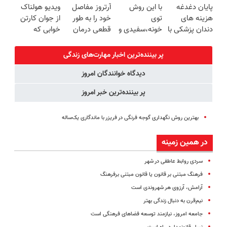
پایان دغدغه
با این روش
آرتروز مفاصل
ویدیو هولناک
ساخت!!!
با 45%تخفیف
هزینه های
توی
خود را به طور
از جوان کارتن
دندان پزشکی با
خونه،سفیدی و
قطعی درمان
خوابی که
پک سفید
زیبایی دندوناتو
کنید!
میلیاردر شد.
کننده خانگی
برگردون
◗پرسش‌نامه◖
آموزش رایگان
پر بیننده‌ترین اخبار مهارت‌های زندگی
(40%off)
دیدگاه خوانندگان امروز
پر بیننده‌ترین خبر امروز
بهترین روش نگهداری گوجه فرنگی در فریزر با ماندگاری یک‌ساله
در همین زمینه
سردی روابط عاطفی در شهر
فرهنگ مبتنی بر قانون یا قانون مبتنی برفرهنگ
آرامش، آرزوی هر شهروندی است
نیم‌قرن به دنبال زندگی بهتر
جامعه امروز، نیازمند توسعه فضاهای فرهنگی است