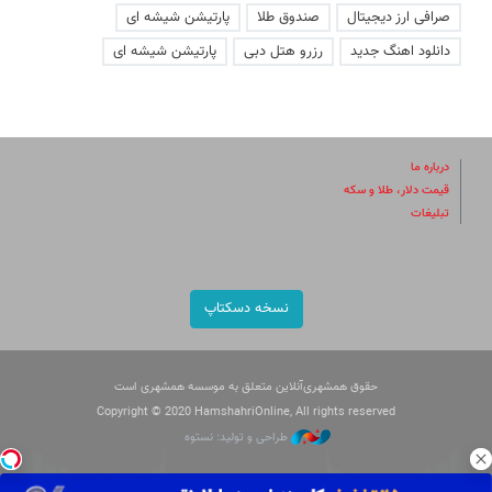
صرافی ارز دیجیتال
صندوق طلا
پارتیشن شیشه ای
دانلود اهنگ جدید
رزرو هتل دبی
پارتیشن شیشه ای
درباره ما
قیمت دلار، طلا و سکه
تبلیغات
نسخه دسکتاپ
حقوق همشهری‌آنلاین متعلق به موسسه همشهری است
Copyright © 2020 HamshahriOnline, All rights reserved
طراحی و تولید: نستوه