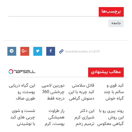
برچسب‌ها
جامعه
مطالب پیشنهادی
کبد قوی و
قاتل سلامتی
دوربین لامپی
این گیاه دریایی
سالم با چند
کبد چربه با این
چرخشی 360
پوستت رو
گیاه خوش
دمنوش گیاهی
درجه فقط
طوری صاف
طعم
کبدتو بیمه کن
امروز حراج شد
میکنه انگار
روند پیری رو با
این دکتر
راز طراوت
شست و شوی
🔥 پرداخت
20سال جوون
این روش
شیرازی کرم
همیشگی
چربی های کبد
درب منزل
شدی🔥
گیاهی معکوس
ترمیم زخم
پوست، کرم
با نوشیدنی
کن
ایرانی را
جوانساز جلبک
گیاهی(55%تخفیف)