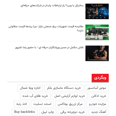
سانترال یا ویپ؟ راز ارتباطات پایدار در شرکت‌های حرفه‌ای
مقایسه قیمت تجهیزات برق صنعتی بازار؛ چرا برندها قیمت متفاوتی
دارند؟
نقش مکمل در مسیر ورزشکاران حرفه ای ؛ با حضور رضا علیپور
وبگردی
موتور آسانسور
خرید دستگاه ماساژور بلکر
اجاره ویلا شمال
خرید ادکلن
خرید لوازم آرایشی اصل
خرید طلای آب شده
مزایده خودرو
مرکز تزریق بوتاکس
استند تسلیت
اخذ رتبه
آهنگ جدید
خرید دوچرخه برقی
چاپ لیبل
Buy backlinks