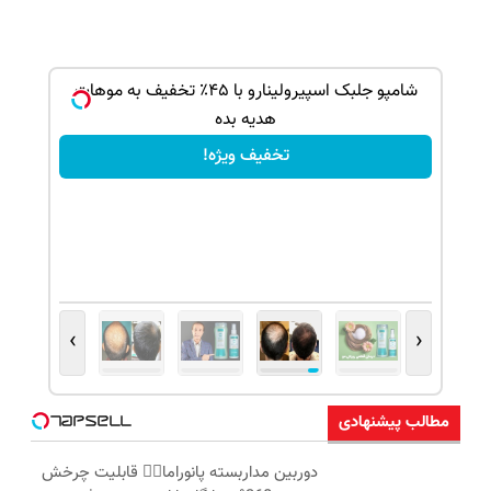
ک جهت
شامپو جلبک اسپیرولینارو با ۴۵٪ تخفیف به موهات
هدیه بده
تخفیف ویژه!
›
‹
مطالب پیشنهادی
دوربین مداربسته پانوراما👈🏻 قابلیت چرخش