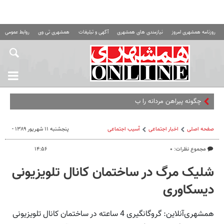
روزنامه همشهری امروز
نیازمندی های همشهری
آگهی و تبلیغات
همشهری تی وی
روابط عمومی ه
چگونه پیراهن مردانه را با شلوار جین
صفحه اصلی
اخبار اجتماعی
آسیب اجتماعی
پنجشنبه ۱۱ شهریور ۱۳۸۹ -
مجموع نظرات: ۰
۱۴:۵۶
شلیک مرگ در ساختمان کانال تلویزیونی
دیسکاوری
همشهری‌آنلاین: گروگانگیری 4 ساعته در ساختمان کانال تلویزیونی