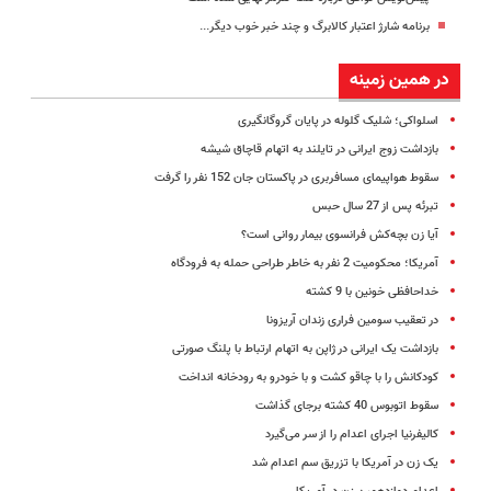
برنامه شارژ اعتبار کالابرگ و چند خبر خوب دیگر...
در همین زمینه
اسلواکی؛ شلیک گلوله در پایان گروگانگیری
بازداشت زوج ایرانی در تایلند به اتهام قاچاق شیشه
سقوط هواپیمای مسافربری در پاکستان جان 152 نفر را گرفت
تبرئه پس از 27 سال حبس
آیا زن بچه‌کش فرانسوی بیمار روانی است؟
آمریکا؛ محکومیت 2 نفر به خاطر طراحی حمله به فرودگاه
خداحافظی خونین با 9 کشته
در تعقیب سومین فراری زندان آریزونا
بازداشت یک ایرانی در ژاپن به اتهام ارتباط با پلنگ صورتی
کودکانش را با چاقو کشت و با خودرو به رودخانه انداخت
سقوط اتوبوس 40 کشته برجای گذاشت
کالیفرنیا اجرای اعدام را از سر می‌گیرد
یک زن در آمریکا با تزریق سم اعدام شد