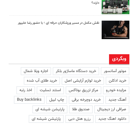
دارند؟
نقش مکمل در مسیر ورزشکاران حرفه ای ؛ با حضور رضا علیپور
وبگردی
موتور آسانسور
خرید دستگاه ماساژور بلکر
اجاره ویلا شمال
خرید ادکلن
خرید لوازم آرایشی اصل
خرید طلای آب شده
مزایده خودرو
مرکز تزریق بوتاکس
استند تسلیت
اخذ رتبه
آهنگ جدید
خرید دوچرخه برقی
چاپ لیبل
Buy backlinks
صرافی ارز دیجیتال
صندوق طلا
پارتیشن شیشه ای
دانلود اهنگ جدید
رزرو هتل دبی
پارتیشن شیشه ای