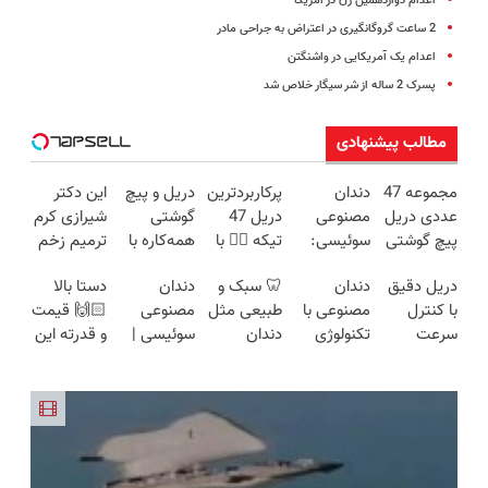
اعدام دوازدهمین زن در آمریکا
2 ساعت گروگانگیری در اعتراض به جراحی مادر
اعدام یک آمریکایی در واشنگتن
پسرک 2 ساله از شر سیگار خلاص شد
مطالب پیشنهادی
مجموعه 47
دندان
پرکاربردترین
دریل و پیچ
این دکتر
عددی دریل
مصنوعی
دریل 47
گوشتی
شیرازی کرم
پیچ گوشتی
سوئیسی:
تیکه 👈🏻 با
همه‌کاره با
ترمیم زخم
شارژی
جدیدترین
کمترین
گیربکس
ایرانی را
دریل دقیق
دندان
🦷 سبک و
دندان
دستا بالا
(تخفیف به
فناوری
قیمت 🔥
هوشمند ⚙️
ساخت!!!
با کنترل
مصنوعی با
طبیعی مثل
مصنوعی
🙌🏻 قیمت
مدت
اروپا، سبک
(نصف
سرعت
تکنولوژی
دندان
سوئیسی |
و قدرته این
محدود)
و مقاوم |
قیمت بازار
اتوماتیک 🎯
دیجیتال
خودت!
سبک،
دریل کشته
پرداخت
🔥)
(مجموعه
سوئیسی
نصب آسان
مقاوم،
میده🔥
قسطی
47عددی +
🇨🇭
و پرداخت
طبیعی!
تخفیف
اقساطی 💳
ویزیت
ویژه)
📍 تهران
رایگان+پرداخت
اقساطی😍