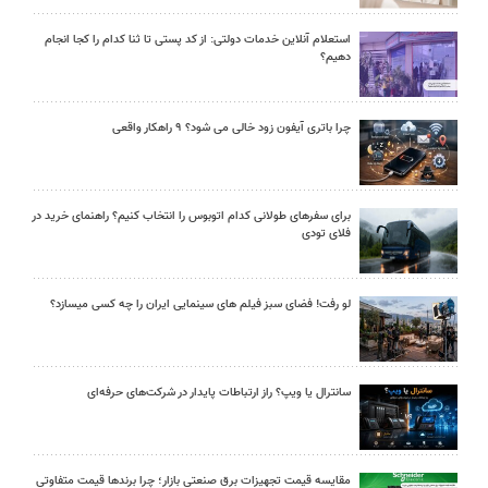
استعلام آنلاین خدمات دولتی: از کد پستی تا ثنا کدام را کجا انجام
دهیم؟
چرا باتری آیفون زود خالی می شود؟ ۹ راهکار واقعی
برای سفرهای طولانی کدام اتوبوس را انتخاب کنیم؟ راهنمای خرید در
فلای تودی
لو رفت! فضای سبز فیلم های سینمایی ایران را چه کسی میسازد؟
سانترال یا ویپ؟ راز ارتباطات پایدار در شرکت‌های حرفه‌ای
مقایسه قیمت تجهیزات برق صنعتی بازار؛ چرا برندها قیمت متفاوتی