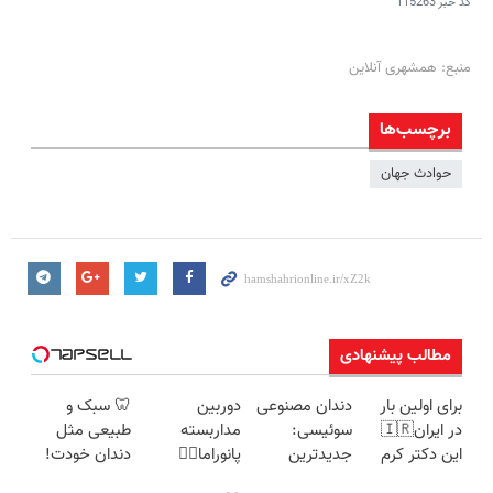
کد خبر
115263
منبع: همشهری آنلاین
برچسب‌ها
حوادث جهان
مطالب پیشنهادی
برای اولین بار
دندان مصنوعی
دوربین
🦷 سبک و
در ایران🇮🇷
سوئیسی:
مداربسته
طبیعی مثل
این دکتر کرم
جدیدترین
پانوراما👈🏻
دندان خودت!
ترمیم کننده 23
فناوری اروپا،
قابلیت چرخش
نصب آسان و