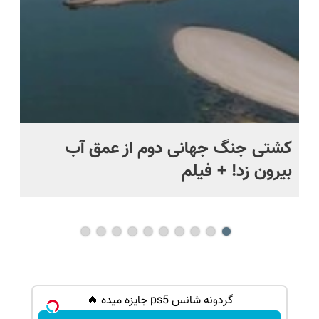
ماه +
کشتی‌ جنگ جهانی دوم از عمق آب
اف
بیرون زد! + فیلم
ما
گردونه شانس ps5 جایزه میده 🔥