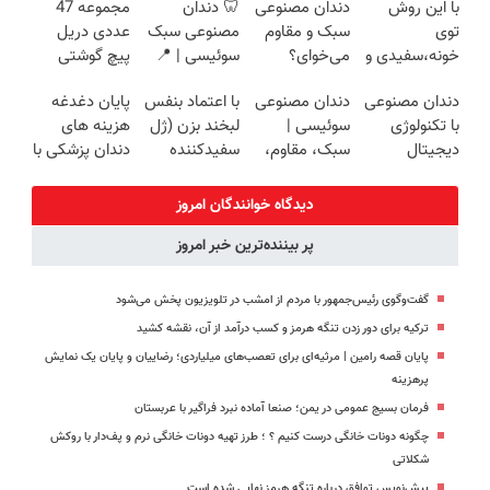
با این روش
دندان مصنوعی
🦷 دندان
مجموعه 47
روزه ساخت!
سبک و مقاوم |
360°و سازگار با
پرداخت
توی
سبک و مقاوم
مصنوعی سبک
عددی دریل
پرداخت قسطی
اندروید و ios
اقساطی 💳 📍
خونه،سفیدی و
می‌خوای؟
سوئیسی | 📍
پیچ گوشتی
تهران
زیبایی دندوناتو
پرداخت
تهران | ✅
شارژی (تخفیف
دندان مصنوعی
دندان مصنوعی
با اعتماد بنفس
پایان دغدغه
برگردون
اقساطی هم
ویزیت رایگان +
به مدت
با تکنولوژی
سوئیسی |
لبخند بزن (ژل
هزینه های
(40%off)
داریم!😍 | 📍
اقساط
محدود)
دیجیتال
سبک، مقاوم،
سفیدکننده
دندان پزشکی با
تهران
سوئیسی🇨🇭
طبیعی! ویزیت
دندان40%تخفیف)
پک سفید
رایگان+پرداخت
کننده خانگی
دیدگاه خوانندگان امروز
اقساطی😍
پر بیننده‌ترین خبر امروز
گفت‌وگوی رئیس‌جمهور با مردم از امشب در تلویزیون پخش می‌شود
ترکیه برای دور زدن تنگه هرمز و کسب درآمد از آن، نقشه کشید
پایان قصه رامین | مرثیه‌ای برای تعصب‌های میلیاردی؛ رضاییان و پایان یک نمایش
پرهزینه
فرمان بسیج عمومی در یمن؛ صنعا آماده نبرد فراگیر با عربستان
چگونه دونات خانگی درست کنیم ؟ ؛ طرز تهیه دونات خانگی نرم و پف‌دار با روکش
شکلاتی
پیش‌نویس توافق درباره تنگه هرمز نهایی شده است