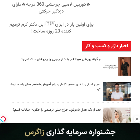
🔥دوربین لامپی چرخشی 360 درجه🔥دارای
دزدگیر حرکتی
برای اولین بار در ایران🇮🇷 این دکتر کرم ترمیم
کننده 23 روزه ساخت!
اخبار بازار و کسب و کار
چگونه پیراهن مردانه را با شلوار جین یا پارچه‌ای ست کنیم؟
امین امینی با اندرز مسیر تازه‌ای برای آموزش شخصی‌سازی‌شده ایجاد
کرد
بعد از یک عمل ناموفق، جراح بینی ترمیمی را چگونه انتخاب کنیم؟
استعلام آنلاین خدمات دولتی: از کد پستی تا ثنا کدام را کجا انجام