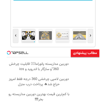
›
‹
مطالب پیشنهادی
دوربین مداربسته پانوراما👈🏻 قابلیت چرخش
360°و سازگار با اندروید و ios
دوربین لامپی چرخشی 360 درجه فقط امروز
حراج شد🔥 پرداخت درب منزل
با کم‌ترین قیمت بهترین دوربین مداربسته رو
بخر❗❗❗