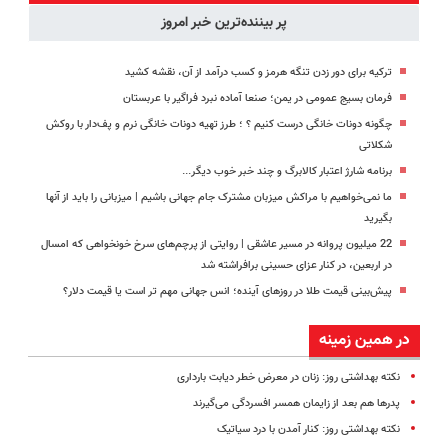
پر بیننده‌ترین خبر امروز
ترکیه برای دور زدن تنگه هرمز و کسب درآمد از آن، نقشه کشید
فرمان بسیج عمومی در یمن؛ صنعا آماده نبرد فراگیر با عربستان
چگونه دونات خانگی درست کنیم ؟ ؛ طرز تهیه دونات خانگی نرم و پف‌دار با روکش
شکلاتی
برنامه شارژ اعتبار کالابرگ و چند خبر خوب دیگر...
ما نمی‌خواهیم با مراکش میزبان مشترک جام جهانی باشیم |‌ میزبانی را باید از آنها
بگیرید
22 میلیون پروانه در مسیر عاشقی | روایتی از پرچم‌های سرخ خونخواهی که امسال
در اربعین، در کنار عزای حسینی برافراشته شد
پیش‌بینی قیمت طلا در روزهای آینده؛ انس جهانی مهم تر است یا قیمت دلار؟
در همین زمینه
نکته بهداشتی روز: زنان در معرض خطر دیابت بارداری
پدرها هم بعد از زایمان همسر افسردگی می‌گیرند
نکته بهداشتی روز: کنار آمدن با درد سیاتیک