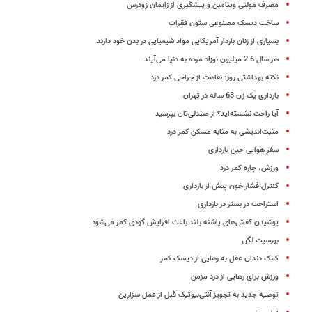
مصرف مولتی ویتامین و پیشگیری از زایمان زودرس
ساخت دیسک مصنوعی ستون فقرات
بسیاری از زنان باردار آمریکایی مواد شیمیایی در بدن خود دارند
هر سال 2.6 میلیون نوزاد مرده به دنیا می‌آیند
نکته بهداشتی روز: نقاهت از جراحی کمر درد
بارداری یک زن 63 ساله در تهران
آیا راحت نشسته‌اید؟ از صندلی‌تان بپرسید
مثبت‌اندیشی به مثابه مسکن کمر درد
سفر هوایی حین بارداری
ورزش، چاره کمر درد
‌کنترل فشار خون پیش از بارداری
استراحت در بستر در بارداری
پوشیدن کفش‌های پاشنه بلند باعث افزایش گودی کمر می‌شود
بورسیت لگن
کمک دندان عقل به رهایی از دیسک کمر
ورزش برای رهایی از درد مزمن
توصیه جدید به تجویز آنتی‌بیوتیک قبل از عمل سزارین