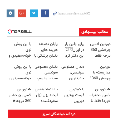
مطالب پیشنهادی
دوربین لامپی
برای اولین بار
پایان دغدغه
با این روش
چرخشی 360
در ایران🇮🇷
هزینه های
توی
درجه فقط
این دکتر کرم
دندان پزشکی با
خونه،سفیدی و
امروز حراج شد
ترمیم کننده 23
پک سفید
زیبایی دندوناتو
دوربین
دندان مصنوعی
دندان مصنوعی
با این روش
🔥 پرداخت
روزه ساخت!
کننده خانگی
برگردون
مداربسته با
سوئیسی:
سوئیسی |
توی
درب منزل
(40%off)
چرخش 360°
جدیدترین
سبک، مقاوم،
خونه،سفیدی و
+ تخفیف
فناوری اروپا،
طبیعی! ویزیت
زیبایی دندوناتو
🔥 دوربین
با کم‌ترین
با اعتماد بنفس
🔥دوربین
(ضمانت
سبک و مقاوم |
رایگان+پرداخت
برگردون(40%off)
لامپی تخفیف
قیمت بهترین
لبخند بزن (ژل
لامپی چرخشی
تعویض +
پرداخت قسطی
اقساطی😍
خورد! فقط تا
دوربین
سفیدکننده
360 درجه🔥
پرداخت درب
آخر امروز 🔥
مداربسته رو
دندان40%تخفیف)
دارای دزدگیر
منزل)
بخر❗❗❗
حرکتی
دیدگاه خوانندگان امروز