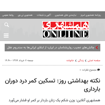
روزنامه همشهری امروز
نیازمندی های همشهری
آگهی و تبلیغات
همشهری تی وی
روابط عمومی ه
چالش‌های عجیب روان‌شناسان در ایران؛ از ابتلای ایرانی‌ها به سندروم عقل
کل تا مقصران همیشه غایب ماجرا
صفحه اصلی
زندگی
خانواده
جمعه ۷ خرداد ۱۳۸۹ - ۱۹:۴۰
مجموع نظرات: ۰
نکته بهداشتی روز: تسکین کمر درد دوران
بارداری
همشهری آنلاین: وزن شکم یک زنان باردار بر کمر او فشار می‌آورد