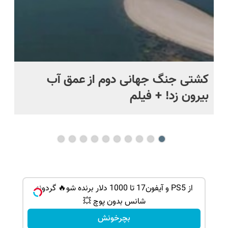
ماه +
کشتی‌ جنگ جهانی دوم از عمق آب
اف
بیرون زد! + فیلم
ما
شانس بدون پوچ، از آیفون17تا PS5 و طلای
از PS5 و آیفون17 تا 1000 دلار برنده شو🔥 گردونه
شانس بدون پوچ 💥
بچرخونش