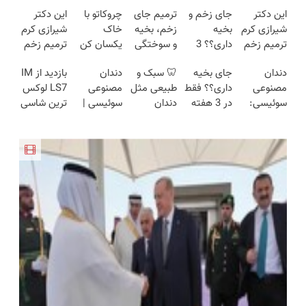
این دکتر
جای زخم و
ترمیم جای
چروکاتو با
این دکتر
شیرازی کرم
بخیه
زخم، بخیه
خاک
شیرازی کرم
ترمیم زخم
داری؟؟ 3
و سوختگی
یکسان کن
ترمیم زخم
ایرانی را
هفته‌ای
فقط در 3
(روش
ایرانی را
دندان
جای بخیه
🦷 سبک و
دندان
بازدید از IM
ساخت!!!
محوش کن!
هفته!!😍
خانگی+آسان+به
ساخت!!!
مصنوعی
داری؟؟ فقط
طبیعی مثل
مصنوعی
LS7 لوکس
صرفه)
سوئیسی:
در 3 هفته
دندان
سوئیسی |
ترین شاسی
جدیدترین
ترمیمش
خودت!
سبک،
بلند برقی
فناوری
کن!😍
نصب آسان
مقاوم،
ایران در
اروپا، سبک
و پرداخت
طبیعی!
باشگاه
و مقاوم |
اقساطی 💳
ویزیت
انقلاب
پرداخت
📍 تهران
رایگان+پرداخت
قسطی
اقساطی😍