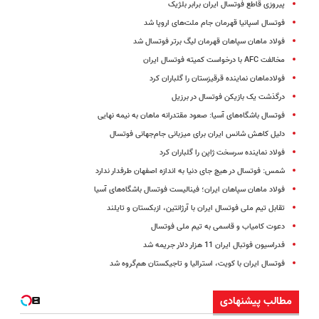
پیروزی قاطع فوتسال ایران برابر بلژیک
فوتسال اسپانیا قهرمان جام ملت‌های اروپا شد
فولاد ماهان سپاهان قهرمان لیگ برتر فوتسال شد
مخالفت AFC با درخواست کمیته فوتسال ایران
فولادماهان نماینده قرقیزستان را گلباران کرد
درگذشت یک بازیکن فوتسال در برزیل
فوتسال باشگاه‌های آسیا: صعود مقتدرانه ماهان به نیمه نهایی
دلیل کاهش شانس ایران برای میزبانی جام‌جهانی فوتسال
فولاد نماینده سرسخت ژاپن را گلباران کرد
شمس: فوتسال در هیچ جای دنیا به اندازه اصفهان طرفدار ندارد
فولاد ماهان سپاهان ایران؛ فینالیست فوتسال باشگاه‌های آسیا
تقابل تیم ملی فوتسال ایران با آرژانتین، ازبکستان و تایلند
دعوت کامیاب و قاسمی به تیم ملی فوتسال
فدراسیون فوتبال ایران 11 هزار دلار جریمه شد
فوتسال ایران با کویت، استرالیا و تاجیکستان هم‌گروه شد
مطالب پیشنهادی