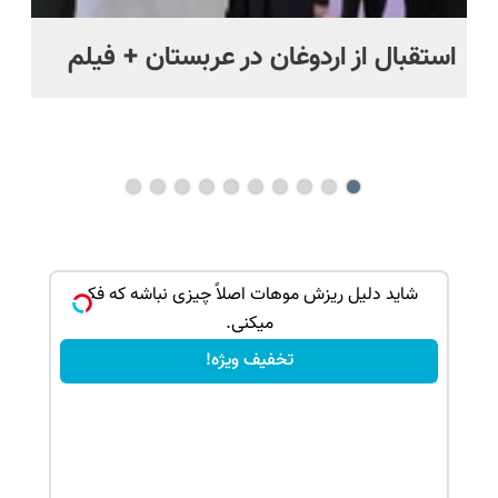
استقبال از اردوغان در عربستان + فیلم
شا
باز
بک!
شاید دلیل ریزش موهات اصلاً چیزی نباشه که فکر
میکنی.
تخفیف ویژه!