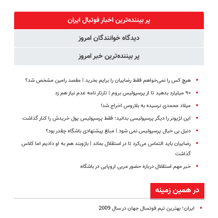
دندان40%تخفیف)
طبیعی! ویزیت
کنید!
خوب کن! (قدم
رایگان+پرداخت
◗پرسش‌نامه◖
اول،
پر بیننده‌ترین اخبار فوتبال ايران
اقساطی😍
پرسش‌نامه)
دیدگاه خوانندگان امروز
پر بیننده‌ترین خبر امروز
هیچ کس را نمی‌خواهم فقط رضاییان را برایم بخرید | مقصد رامین مشخص شد؟
۹۰ میلیارد بدهید تا از پرسپولیس بروم | تارتار نامه عدم نیاز هم زد
میلاد محمدی نرسیده به بلاروس اخراج شد!
این لژیونر را دیگر پرسپولیسی بدانید؛ فقط پرسپولیس پول خریدش را کنار گذاشت
دنیل بی خیال پرسپولیس نمی شود | مبلغ پیشنهادی باشگاه چقدر بود؟
رضاییان باید التماس می‌کرد تا در استقلال بماند | بازوبند هم به او دادیم اما کلاس
گذاشت
خبر مهم استقلال درباره حضور مربی اروپایی در باشگاه
در همین زمینه
ایران؛ بهترین تیم فوتسال جهان در سال 2009