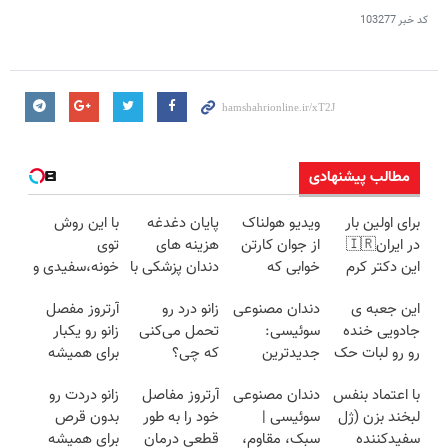
کد خبر
103277
مطالب پیشنهادی
برای اولین بار
ویدیو هولناک
پایان دغدغه
با این روش
در ایران🇮🇷
از جوان کارتن
هزینه های
توی
این دکتر کرم
خوابی که
دندان پزشکی با
خونه،سفیدی و
ترمیم کننده 23
میلیاردر شد.
پک سفید
زیبایی دندوناتو
این جعبه ی
دندان مصنوعی
زانو درد رو
آرتروز مفصل
روزه ساخت!
آموزش رایگان
کننده خانگی
برگردون
جادویی خنده
سوئیسی:
تحمل می‌کنی
زانو رو یکبار
(40%off)
رو رو لبات حک
جدیدترین
که چی؟
برای همیشه
میکنه
فناوری اروپا،
راه‌حلش
درمان کن!
با اعتماد بنفس
دندان مصنوعی
آرتروز مفاصل
زانو دردت رو
خرید40%تخفیف
سبک و مقاوم |
همین‌جاست!
◗پرسش‌نامه◖
لبخند بزن (ژل
سوئیسی |
خود را به طور
بدون قرص
پرداخت قسطی
سفیدکننده
سبک، مقاوم،
قطعی درمان
برای همیشه