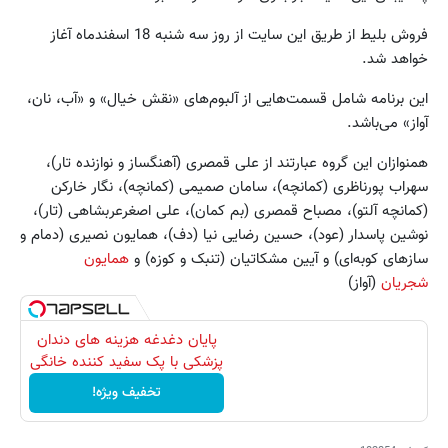
فروش بلیط از طریق این سایت از روز سه شنبه 18 اسفندماه آغاز
خواهد شد.
این برنامه شامل قسمت‌هایی از آلبوم‌های «نقش خیال» و «آب، نان،
آواز» می‌باشد.
همنوازان این گروه عبارتند از علی قمصری (آهنگساز و نوازنده تار)،
سهراب پورناظری (کمانچه)، سامان صمیمی (کمانچه)، نگار خارکن
(کمانچه آلتو)، مصباح قمصری (بم کمان)، علی اصغرعربشاهی (تار)،
نوشین پاسدار (عود)، حسین رضایی نیا (دف)، همایون نصیری (دمام و
سازهای کوبه‌ای) و آیین مشکاتیان (تنبک و کوزه) و
همایون
شجریان
(آواز)
پایان دغدغه هزینه های دندان
پزشکی با پک سفید کننده خانگی
تخفیف ویژه!