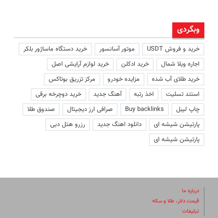
وبگردی
خرید و فروش USDT
موتور آسانسور
خرید دستگاه ماساژور بلکر
اجاره ویلا شمال
خرید ادکلن
خرید لوازم آرایشی اصل
خرید طلای آب شده
مزایده خودرو
مرکز تزریق بوتاکس
استند تسلیت
اخذ رتبه
آهنگ جدید
خرید دوچرخه برقی
چاپ لیبل
Buy backlinks
صرافی ارز دیجیتال
صندوق طلا
پارتیشن شیشه ای
دانلود اهنگ جدید
رزرو هتل دبی
پارتیشن شیشه ای
درباره ما
قیمت دلار، طلا و سکه
تبلیغات