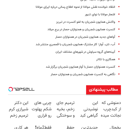
انتقاد خواننده نقش مولانا از نحوه اطلاع رسانی درباره اپرای مولانا
اشعار مولانا با نوای تنبور
واکنش همایون شجریان به لغو کنسرت در تبریز
کنسرت همایون شجریان و همنوازان حصار در برج میلاد
آوا‌های جدید همایون شجریان در همنوازان حصار
آب، نان، آواز؛ کار مشترک همایون شجریان با قمصری منتشر شد
آیینه‌های گروه سیاوش در شهرهای مختلف ایران
همکاری با تئاتر
کنسرت همنوازان حصار با آواز همایون شجریان برگزار شد
نگاهی به کنسرت همایون شجریان و همنوازان حصار
مطالب پیشنهادی
دمنوشی که
این
ترمیم جای
چربی های
این دکتر
از کبدچرب
نوشیدنی
زخم، بخیه
شکم پهلوت
شیرازی کرم
نجاتت میده
گیاهی کبد
و سوختگی
رو فراری
ترمیم زخم
رو با 55%
شما را سم
فقط در 3
بده❗
ایرانی را
یخچال
جدیدترین
حفظ
فقط2ماه❗
هر کاری
تخفیف
زدایی می
هفته!!😍
(تخفیف
ساخت!!!