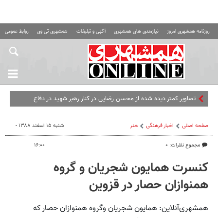
روزنامه همشهری امروز
نیازمندی های همشهری
آگهی و تبلیغات
همشهری تی وی
روابط عمومی ه
تصاویر کمتر دیده شده از محسن رضایی در کنار رهبر شهید در دفاع
مقدس
صفحه اصلی
اخبار فرهنگی
هنر
شنبه ۱۵ اسفند ۱۳۸۸ -
مجموع نظرات: ۰
۱۶:۰۰
کنسرت همایون شجریان و گروه
همنوازان حصار در قزوین
همشهری‌آنلاین: همایون شجریان وگروه همنوازان حصار که