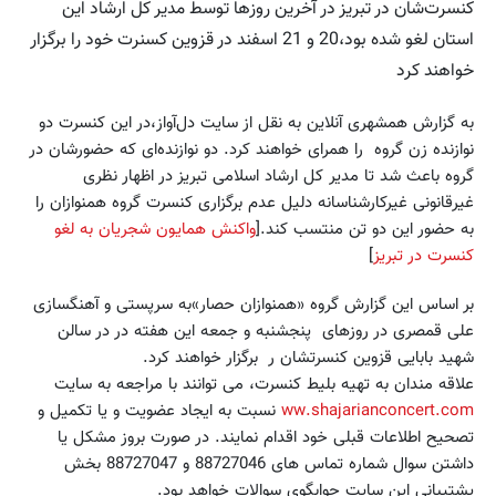
کنسرت‌شان در تبریز در آخرین روزها توسط مدیر کل ارشاد این
استان لغو شده بود،20 و 21 اسفند در قزوین کسنرت خود را برگزار
خواهند کرد
به گزارش همشهری آنلاین به نقل از سایت دل‌آواز،در این کنسرت دو
نوازنده زن گروه را همرای خواهند کرد. دو نوازنده‌‌ای که حضورشان در
گروه باعث شد تا مدیر کل ارشاد اسلامی تبریز در اظهار نظری
غیرقانونی غیرکارشناسانه دلیل عدم برگزاری کنسرت گروه همنوازان را
به حضور این دو تن منتسب کند.[
واکنش همایون شجریان به لغو
کنسرت در تبریز
]
بر اساس این گزارش گروه «همنوازان حصار»به سرپستی و آهنگسازی
علی قمصری در روزهای پنجشنبه و جمعه این هفته در در سالن
شهید بابایی قزوین کنسرتشان ر برگزار خواهند کرد.
علاقه مندان به تهیه بلیط کنسرت، می توانند با مراجعه به سایت
ww.shajarianconcert.com
نسبت به ایجاد عضویت و یا تکمیل و
تصحیح اطلاعات قبلی خود اقدام نمایند. در صورت بروز مشکل یا
داشتن سوال شماره تماس های 88727046 و 88727047 بخش
پشتیبانی این سایت جوابگوی سوالات خواهد بود.