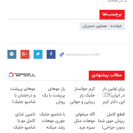
کد خبر
102854
برچسب‌ها
خواننده - همایون شجریان
مطالب پیشنهادی
برای اولین بار
کرم جوانساز
راز موهای
موهای پرپشت
در ایران🇮🇷
جلبک راز
پرپشت با یک
و درخشان با
این دکتر کرم
زیبایی و جوانی
روش
شامپو جلبک!
ترمیم کننده 23
طبیعی(شامپو
قطع کامل
اگه میخوای
با شامپو جلبک
تامین غذای
روزه ساخت!
جلبک
ریزش موی شما
موهات مثل
جوری موهات
کامل مو با
اسپیرولینا)
بدون جراحی!
سبزه عید
رشد میکنه
شامپو جلبک