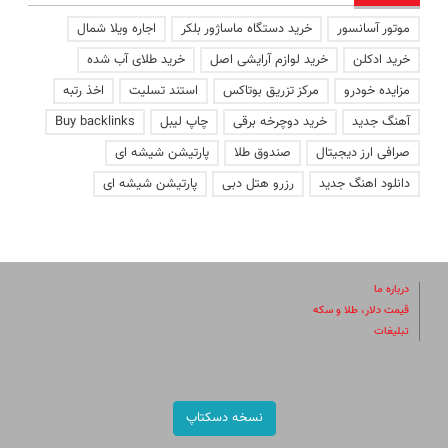
موتور آسانسور
خرید دستگاه ماساژور بلکر
اجاره ویلا شمال
خرید ادکلن
خرید لوازم آرایشی اصل
خرید طلای آب شده
مزایده خودرو
مرکز تزریق بوتاکس
استند تسلیت
اخذ رتبه
آهنگ جدید
خرید دوچرخه برقی
چاپ لیبل
Buy backlinks
صرافی ارز دیجیتال
صندوق طلا
پارتیشن شیشه ای
دانلود اهنگ جدید
رزرو هتل دبی
پارتیشن شیشه ای
درباره ما
قیمت دلار، طلا و سکه
تبلیغات
نسخه دسکتاپ