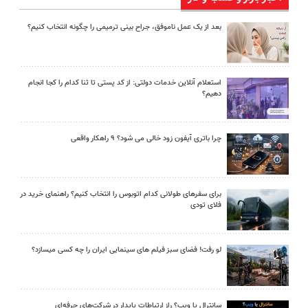
بعد از یک عمل ناموفق، جراح بینی ترمیمی را چگونه انتخاب کنیم؟
استعلام آنلاین خدمات دولتی: از کد پستی تا ثنا کدام را کجا انجام
دهیم؟
چرا باتری آیفون زود خالی می شود؟ ۹ راهکار واقعی
برای سفرهای طولانی کدام اتوبوس را انتخاب کنیم؟ راهنمای خرید در
فلای تودی
لو رفت! فضای سبز فیلم های سینمایی ایران را چه کسی میسازد؟
سانترال یا ویپ؟ راز ارتباطات پایدار در شرکت‌های حرفه‌ای