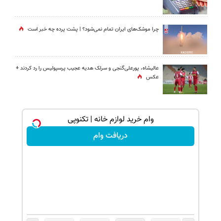
چرا موشک‌های ایران تمام نمی‌شود؟ | پشت پرده چه خبر است
عالیشاه، پورعلی‌گنجی و سرلک هدیه عجیب پرسپولیس را رد کردند +
عکس
یلو چربی میسوزونی
وام خرید لوازم خانه | تکنوپی
دریافت وام