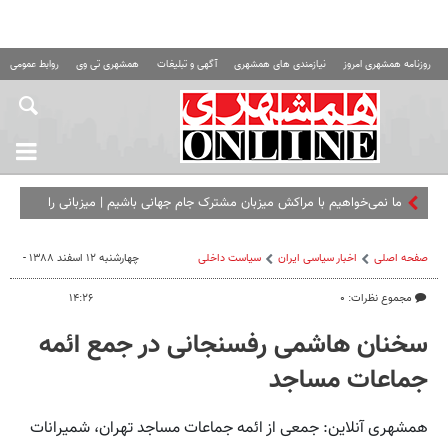
روزنامه همشهری امروز
نیازمندی های همشهری
آگهی و تبلیغات
همشهری تی وی
روابط عمومی ه
ما نمی‌خواهیم با مراکش میزبان مشترک جام جهانی باشیم |‌ میزبانی را
باید از آنها بگیرید
صفحه اصلی
اخبار سیاسی ایران
سیاست داخلی
چهارشنبه ۱۲ اسفند ۱۳۸۸ -
مجموع نظرات: ۰
۱۴:۲۶
سخنان هاشمی رفسنجانی در جمع ائمه
جماعات مساجد
همشهری آنلاین: جمعی از ائمه جماعات مساجد تهران، شمیرانات