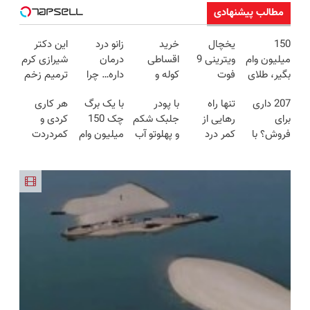
مطالب پیشنهادی
150
یخچال
خرید
زانو درد
این دکتر
میلیون وام
ویترینی 9
اقساطی
درمان
شیرازی کرم
بگیر، طلای
فوت
کوله و
داره… چرا
ترمیم زخم
آب شده و
ایستکول
کراس بادی
هنوز داری
ایرانی را
207 داری
تنها راه
با پودر
با یک برگ
هر کاری
زینتی بخر
(جدید)
😎
بهش ظلم
ساخت!!!
برای
رهایی از
جلبک شکم
چک 150
کردی و
می‌کنی؟
فروش؟ با
کمر درد
و پهلوتو آب
میلیون وام
کمردردت
کارنامه به
بدون نیاز به
کن و مانکن
تکنولایف
درمان نشد؟
بهترین
دارو!
شو(تخفیف
بگیر
پر کردن
قیمت
(◂پرسش‌نامه)
تا امشب)
پرسشنامه و
بفروش!
دریافت راه
حل