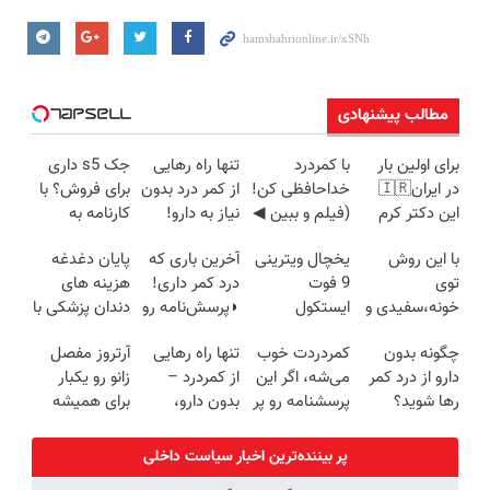
مطالب پیشنهادی
برای اولین بار
با کمردرد
تنها راه رهایی
جک s5 داری
در ایران🇮🇷
خداحافظی کن!
از کمر درد بدون
برای فروش؟ با
این دکتر کرم
(فیلم و ببین ◀
نیاز به دارو!
کارنامه به
ترمیم کننده 23
پرسش‌نامه رو
(◂پرسش‌نامه)
بهترین قیمت
با این روش
یخچال ویترینی
آخرین باری که
پایان دغدغه
روزه ساخت!
پرکن)
بفروش!
توی
9 فوت
درد کمر داری!
هزینه های
خونه،سفیدی و
ایستکول
◗پرسش‌نامه رو
دندان پزشکی با
زیبایی دندوناتو
(جدید)
پر کن◖
پک سفید
چگونه بدون
کمردردت خوب
تنها راه رهایی
آرتروز مفصل
برگردون
کننده خانگی
دارو از درد کمر
می‌شه، اگر این
از کمردرد –
زانو رو یکبار
(40%off)
رها شوید؟
پرسشنامه رو پر
بدون دارو،
برای همیشه
(◂پرسش‌نامه
کنی!!
بدون جراحی!
درمان کن!
رو پرکن)
«فرم پر کن»
◗پرسش‌نامه◖
پر بیننده‌ترین اخبار سیاست داخلی