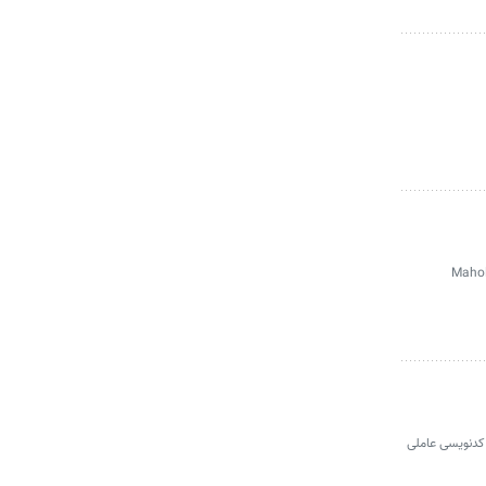
اه تمام روباتیک را در دانشگاه یوشیما افتتاح کرد. این مرکز در حال حاضر با ۱۰روبات، ازجمله روبات انسان‌نمای Maholo
را در وظایف کدنویسی عاملی