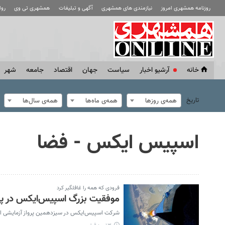
روزنامه همشهری امروز
نیازمندی های همشهری
آگهی و تبلیغات
همشهری تی وی
رو
خانه
آرشیو اخبار
سياست
جهان
اقتصاد
جامعه
شهر
تاریخ
همه‌ی روزها
همه‌ی ماه‌ها
همه‌ی سال‌ها
اسپیس‌ ایکس - فضا
فرودی که همه را غافلگیر کرد
موفقیت بزرگ اسپیس‌ایکس در پرو
شرکت اسپیس‌ایکس در سیزدهمین پرواز آزمایشی استارشیپ، برای نخست