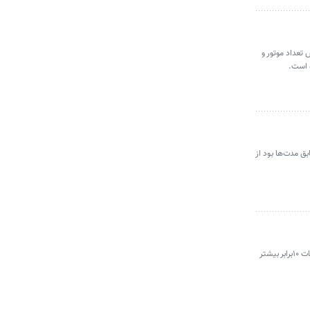
مایی کرده است؛ نسخه قدرتمندتر و بزرگ‌تر موشک New Glenn که با افزایش تعداد موتور و
 است.
بق مدت‌ها بود از
براساس مطالعه‌ای که توسط واشنگتن‌پست و با تجزیه و تحلیل ۴۷هزار نمونه چت کاربران با روبات ChatGPT انجام شده است، مشخص شد که این روبات ۱۰برابر بیشتر