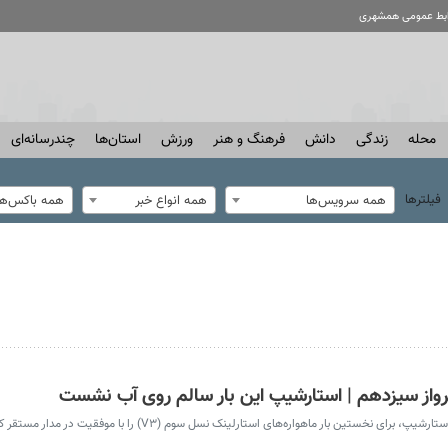
ابط عمومی همشهری
محله
زندگی
دانش
فرهنگ و هنر
ورزش
استان‌ها
چندرسانه‌ای
فیلترها
همه سرویس‌ها
همه انواع خبر
همه باکس‌ها
از سیزدهم | استارشیپ این بار سالم روی آب نشست
ین بار ماهواره‌های استارلینک نسل سوم (V۳) را با موفقیت در مدار مستقر کرد.