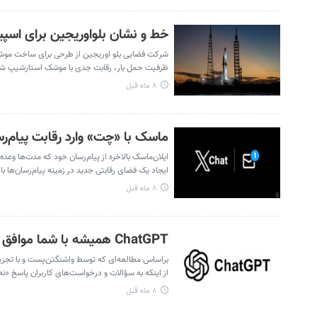
خط و نشان بلواوریجین برای اس
ظرفیت حمل بار، رقابت جدی با موشک استارشیپ شرک
۸ ماه قبل
ماسک با «چت» وارد رقابت پیام‌ر
ایلان‌ماسک بالاخره از پیام‌رسان خود که مدت‌ها وعد
ایجاد یک فضای رقابتی جدید در زمینه پیام‌رسان‌ها 
۸ ماه قبل
ChatGPT همیشه با شما موافق است! | کوتاه از دنیای فناوری
از اینکه به سؤالات و درخواست‌های کاربران پاسخ «نه»
۸ ماه قبل