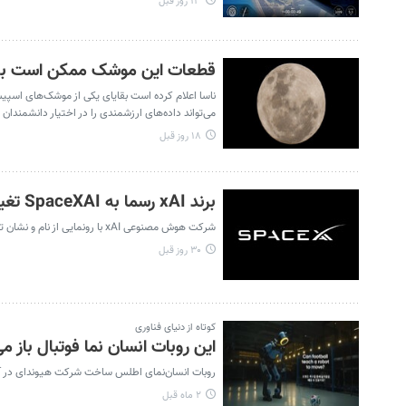
۱۳ روز قبل
قطعات این موشک ممکن است به ک
ناسا اعلام کرده است بقایای یکی از موشک‌های اسپی
می‌تواند داده‌های ارزشمندی را در اختیار دانشمندان 
۱۸ روز قبل
برند xAI رسما به SpaceXAI تغییر کرد | آغاز فصل تازه امپراتوری هوش مصنوعی ایلان ماسک
شرکت هوش مصنوعی xAI با رونمایی از نام و نشان تجاری جدید خود، به‌طور رسمی فعالیتش را با برند SpaceXAI آغاز کرد.
۳۰ روز قبل
کوتاه از دنیای فناوری
این روبات انسان نما فوتبال باز می
روبات انسان‌نمای اطلس ساخت شرکت هیوندای در آست
۲ ماه قبل