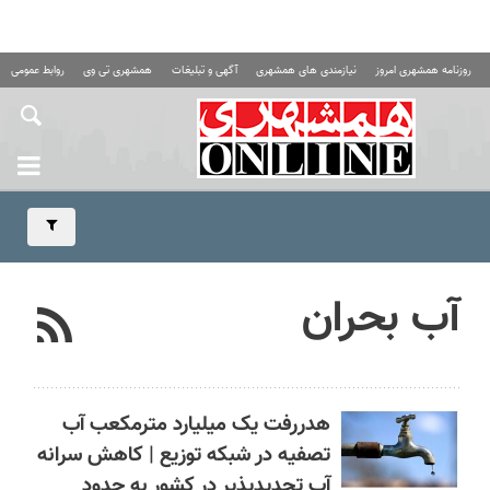
روزنامه همشهری امروز
نیازمندی های همشهری
آگهی و تبلیغات
همشهری تی وی
روابط عمومی ه
آب بحران
هدررفت یک میلیارد مترمکعب آب
تصفیه در شبکه توزیع | کاهش سرانه
آب تجدیدپذیر در کشور به حدود