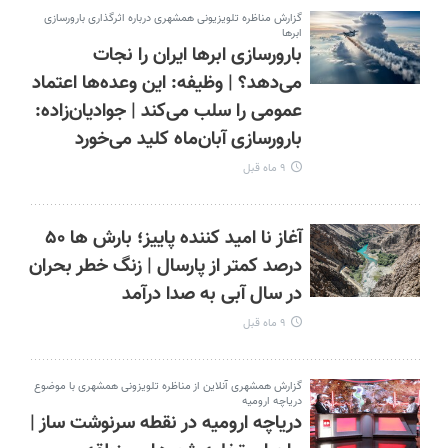
گزارش مناظره تلویزیونی همشهری درباره اثرگذاری بارورسازی
ابرها
بارورسازی ابرها ایران را نجات
می‌دهد؟ | وظیفه: این وعده‌ها اعتماد
عمومی را سلب می‌کند | جوادیان‌زاده:
بارورسازی آبان‌ماه کلید می‌خورد
۹ ماه قبل
آغاز نا امید کننده پاییز؛ بارش‌ ها ۵۰
درصد کمتر از پارسال | زنگ خطر بحران
در سال آبی به صدا درآمد
۹ ماه قبل
گزارش همشهری آنلاین از مناظره تلویزونی همشهری با موضوع
دریاچه ارومیه
دریاچه ارومیه در نقطه سرنوشت ساز |