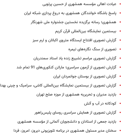
عیادت اهالی مؤسسه همشهری از حسین پرتویی
پاسخ باشگاه خوانندگان همشهری به دروغ پردازی شبکه ایران
همشهری؛ رسانه برگزیده نخستین جشنواره ملی شهرنگار
بیستمین نمایشگاه بین‌المللی قرآن کریم
گزارش تصویری افتتاح ایستگاه متروی اکباتان و ارم سبز
تصویری از سنگ نگاره‌های تیمره
گزارش تصویری مراسم تشییع زنده یاد استاد سمندریان
گزارش تصویری از آزمون سراسری؛ ماراتن کنکوری‌های 91 تمام شد
گزارش تصویری از بوستان جوانمردان ایران
گزارش تصویری از بیستمین نمایشگاه بین‌المللی کاشی، سرامیک و چینی بهد
بازدید مدیران و تحریریه همشهری از موزه صلح تهران
کودکانه در آب و آتش
گزارش تصویری از همایش سراسری روسای پلیس‌راهور
بازدید جمعی از استادان و دانشجویان آلمانی از مؤسسه همشهری
سخنان مدیر مسئول همشهری در برنامه تلویزیونی دیروز، امروز، فردا