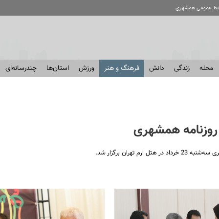
ابط عمومی همشهری
محله
زندگی
دانش
فرهنگ و هنر
ورزش
استان‌ها
چندرسانه‌ای
 روزنامه همشهری
هران برگزار شد.