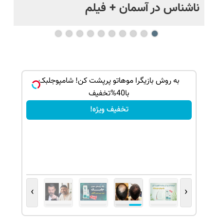
ناشناس در آسمان + فیلم
آمر
بک!
به روش بازیگرا موهاتو پرپشت کن! شامپوجلبک
با40%تخفیف
تخفیف ویژه!
›
‹