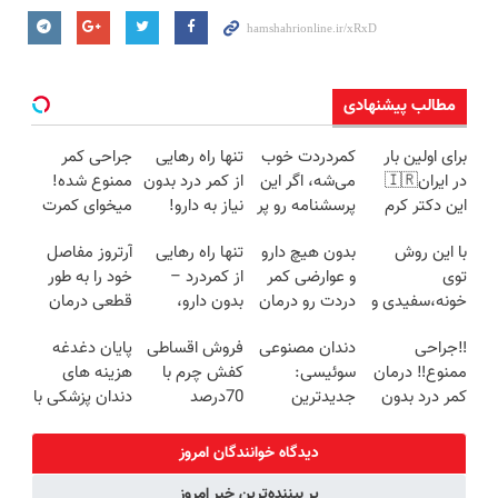
مطالب پیشنهادی
برای اولین بار
کمردردت خوب
تنها راه رهایی
جراحی کمر
در ایران🇮🇷
می‌شه، اگر این
از کمر درد بدون
ممنوع شده!
این دکتر کرم
پرسشنامه رو پر
نیاز به دارو!
میخوای کمرت
ترمیم کننده 23
کنی!!
(◂پرسش‌نامه)
رو در منزل
با این روش
بدون هیچ دارو
تنها راه رهایی
آرتروز مفاصل
روزه ساخت!
درمان کنی؟
توی
و عوارضی کمر
از کمردرد –
خود را به طور
((پرسش‌نامه))
خونه،سفیدی و
دردت رو درمان
بدون دارو،
قطعی درمان
زیبایی دندوناتو
کن!
بدون جراحی!
کنید!
‼️جراحی
دندان مصنوعی
فروش اقساطی
پایان دغدغه
برگردون
(پرسش‌نامه)
«فرم پر کن»
◗پرسش‌نامه◖
ممنوع‼️ درمان
سوئیسی:
کفش چرم با
هزینه های
(40%off)
کمر درد بدون
جدیدترین
70درصد
دندان پزشکی با
جراحی و دوره
فناوری اروپا،
تخفیف
پک سفید
نقاهت
سبک و مقاوم |
کننده خانگی
دیدگاه خوانندگان امروز
پرداخت قسطی
پر بیننده‌ترین خبر امروز