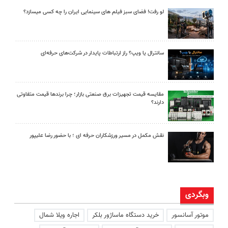
لو رفت! فضای سبز فیلم های سینمایی ایران را چه کسی میسازد؟
سانترال یا ویپ؟ راز ارتباطات پایدار در شرکت‌های حرفه‌ای
مقایسه قیمت تجهیزات برق صنعتی بازار؛ چرا برندها قیمت متفاوتی
دارند؟
نقش مکمل در مسیر ورزشکاران حرفه ای ؛ با حضور رضا علیپور
وبگردی
موتور آسانسور
خرید دستگاه ماساژور بلکر
اجاره ویلا شمال