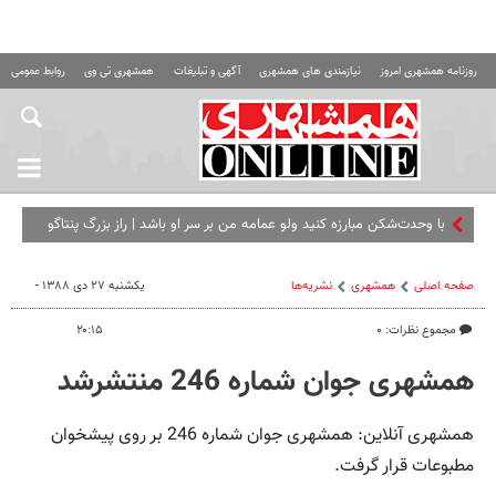
روزنامه همشهری امروز
نیازمندی های همشهری
آگهی و تبلیغات
همشهری تی وی
روابط عمومی ه
با وحدت‌شکن مبارزه کنید ولو عمامه من بر سر او باشد | راز بزرگ پنتاگون
لو رفت
صفحه اصلی
همشهری
نشریه‌ها
یکشنبه ۲۷ دی ۱۳۸۸ -
مجموع نظرات: ۰
۲۰:۱۵
همشهری جوان شماره 246 منتشرشد
همشهری آنلاین: همشهری جوان شماره 246 بر روی پیشخوان
مطبوعات قرار گرفت.