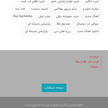
خرید ادکلن
خرید لوازم آرایشی اصل
خرید طلای آب شده
مزایده خودرو
مرکز تزریق بوتاکس
استند تسلیت
اخذ رتبه
آهنگ جدید
خرید دوچرخه برقی
چاپ لیبل
Buy backlinks
صرافی ارز دیجیتال
صندوق طلا
پارتیشن شیشه ای
دانلود اهنگ جدید
رزرو هتل دبی
پارتیشن شیشه ای
درباره ما
قیمت دلار، طلا و سکه
تبلیغات
نسخه دسکتاپ
حقوق همشهری‌آنلاین متعلق به موسسه همشهری است