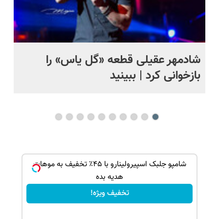
شادمهر عقیلی قطعه «گل یاس» را
آم
بازخوانی کرد | ببینید
بک!
شامپو جلبک اسپیرولینارو با ۴۵٪ تخفیف به موهات
هدیه بده
تخفیف ویژه!