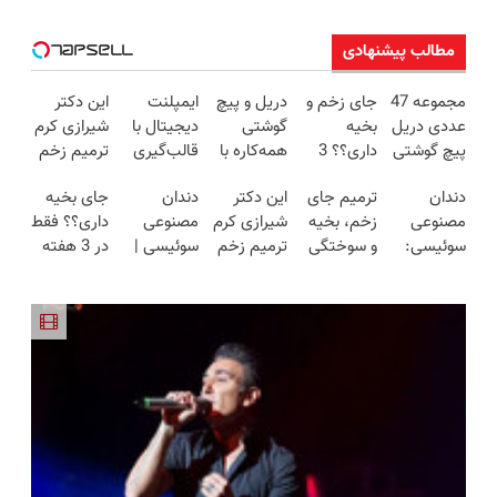
مطالب پیشنهادی
مجموعه 47
جای زخم و
دریل و پیچ
ایمپلنت
این دکتر
عددی دریل
بخیه
گوشتی
دیجیتال با
شیرازی کرم
پیچ گوشتی
داری؟؟ 3
همه‌کاره با
قالب‌گیری
ترمیم زخم
شارژی
هفته‌ای
گیربکس
دیجیتال |
ایرانی را
دندان
ترمیم جای
این دکتر
دندان
جای بخیه
(تخفیف به
محوش کن!
هوشمند ⚙️
مشاوره
ساخت!!!
مصنوعی
زخم، بخیه
شیرازی کرم
مصنوعی
داری؟؟ فقط
مدت
(نصف
رایگان
سوئیسی:
و سوختگی
ترمیم زخم
سوئیسی |
در 3 هفته
محدود)
قیمت بازار
جدیدترین
فقط در 3
ایرانی را
سبک،
ترمیمش
🔥)
فناوری
هفته!!😍
ساخت!!!
مقاوم،
کن!😍
اروپا، سبک
طبیعی!
و مقاوم |
ویزیت
پرداخت
رایگان+پرداخت
قسطی
اقساطی😍