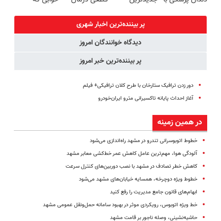
پک سفید
فناوری اروپا،
کنید!
میلیاردر شد.
کننده خانگی
سبک و مقاوم |
◗پرسش‌نامه◖
آموزش رایگان
پر بیننده‌ترین اخبار شهری
پرداخت قسطی
دیدگاه خوانندگان امروز
پر بیننده‌ترین خبر امروز
دور زدن ترافیک ستارخان با طرح کلان ترافیکی+ فیلم
آغاز احداث پایانه تاکسیرانی مترو ایران‌خودرو
در همین زمینه
خطوط اتوبوسرانی تندرو در مشهد راه‌اندازی می‌شود
آلودگی هوا، مهم‌ترین عامل کاهش عمر خط‌کشی معابر مشهد
کاهش خطر تصادف در مشهد با نصب دوربین‌های کنترل سرعت
خطوط ویژه دوچرخه، همسایه خیابان‌های مشهد می‌شود
ابهام‌های قانون جامع مدیریت را رفع کنید
خط ویژه اتوبوس، رویکردی موثر در بهبود سامانه حمل‌ونقل عمومی مشهد
حاشیه‌نشینی، وصله ناجور بر قامت مشهد