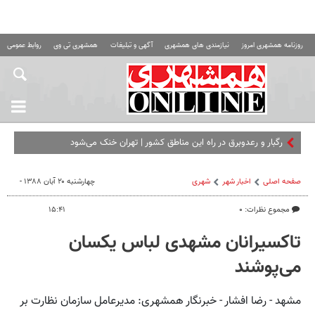
روزنامه همشهری امروز
نیازمندی های همشهری
آگهی و تبلیغات
همشهری تی وی
روابط عمومی ه
رگبار و رعدوبرق در راه این مناطق کشور | تهران خنک می‌شود
صفحه اصلی
اخبار شهر
شهری
چهارشنبه ۲۰ آبان ۱۳۸۸ -
مجموع نظرات: ۰
۱۵:۴۱
تاکسیرانان مشهدی لباس یکسان
می‌پوشند
مشهد - رضا افشار - خبرنگار همشهری: مدیرعامل سازمان نظارت بر