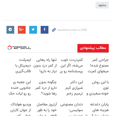
مشهد
مطالب پیشنهادی
جراحی کمر
کمردردت خوب
تنها راه رهایی
ایمپلنت
ممنوع شده!
می‌شه، اگر این
از کمر درد بدون
دیجیتال با
میخوای کمرت
پرسشنامه رو پر
نیاز به دارو!
قالب‌گیری
رو در منزل
کنی!!
(◂پرسش‌نامه)
دیجیتال |
با این روش
این دکتر
چگونه بدون
این جعبه ی
درمان کنی؟
مشاوره رایگان
توی
شیرازی کرم
دارو از درد کمر
جادویی خنده
((پرسش‌نامه))
خونه،سفیدی و
ترمیم زخم
رها شوید؟
رو رو لبات حک
زیبایی دندوناتو
ایرانی را
(◂پرسش‌نامه
میکنه
پایان دغدغه
دندان مصنوعی
آرتروز مفاصل
ویدیو هولناک
برگردون
ساخت!!!
رو پرکن)
خرید40%تخفیف
هزینه های
سوئیسی:
خود را به طور
از جوان کارتن
(40%off)
دندان پزشکی با
جدیدترین
قطعی درمان
خوابی که