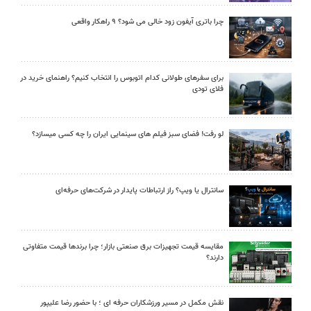
چرا باتری آیفون زود خالی می شود؟ ۹ راهکار واقعی
برای سفرهای طولانی کدام اتوبوس را انتخاب کنیم؟ راهنمای خرید در
فلای تودی
لو رفت! فضای سبز فیلم های سینمایی ایران را چه کسی میسازد؟
سانترال یا ویپ؟ راز ارتباطات پایدار در شرکت‌های حرفه‌ای
مقایسه قیمت تجهیزات برق صنعتی بازار؛ چرا برندها قیمت متفاوتی
دارند؟
نقش مکمل در مسیر ورزشکاران حرفه ای ؛ با حضور رضا علیپور