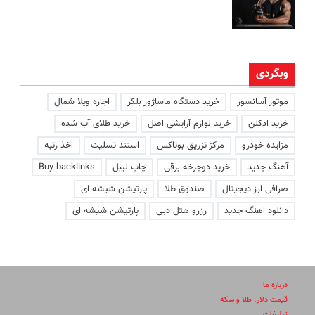
وبگردی
موتور آسانسور
خرید دستگاه ماساژور بلکر
اجاره ویلا شمال
خرید ادکلن
خرید لوازم آرایشی اصل
خرید طلای آب شده
مزایده خودرو
مرکز تزریق بوتاکس
استند تسلیت
اخذ رتبه
آهنگ جدید
خرید دوچرخه برقی
چاپ لیبل
Buy backlinks
صرافی ارز دیجیتال
صندوق طلا
پارتیشن شیشه ای
دانلود اهنگ جدید
رزرو هتل دبی
پارتیشن شیشه ای
درباره ما
قیمت دلار، طلا و سکه
تبلیغات